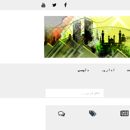
ت
اداريہ
دلچسپ