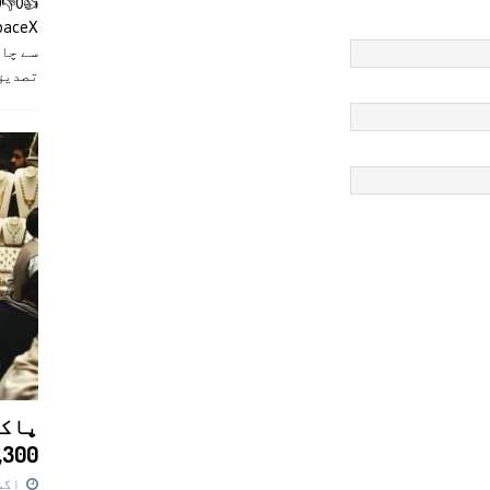
سے چان
تصدیق
پاکس
11,300 روپے کا 
اگست 7,