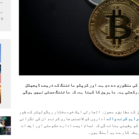
بر
لا
کی منظوری دے دی ہے. اور کرپٹو مائننگ کے ذریعے ڈیجیٹل
رکھتی ہے۔ ماہرین کا کہنا ہے. کہ مائننگ سستی نہیں ہوگی
یز کے مطابق، مجوزہ اتھارٹی ایک خودمختار ریگولیٹر کے طور
راہم کرنے والے
اداروں کو لائسنس جاری کرنے، ان کی نگرانی
کو یقینی بنائے گی کہ تمام ایسے ادارے حکومتی اور ایف اے
یقہ کار سے ہم آہنگ ہوں۔