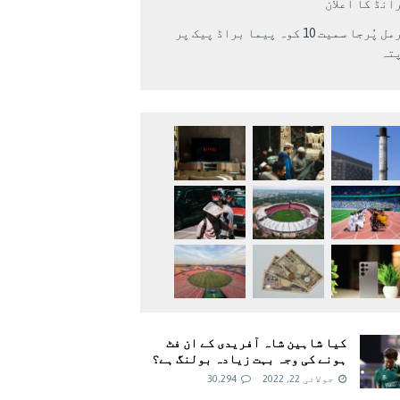
انڈ کا اعلان
نرمل پُرجا سمیت 10 کوہ پیما براڈ پیک پر
پتہ
کیا شاہین شاہ آفریدی کے ان فٹ
ہونے کی وجہ بہت زیادہ بولنگ ہے؟
جولائی 22, 2022
30,294