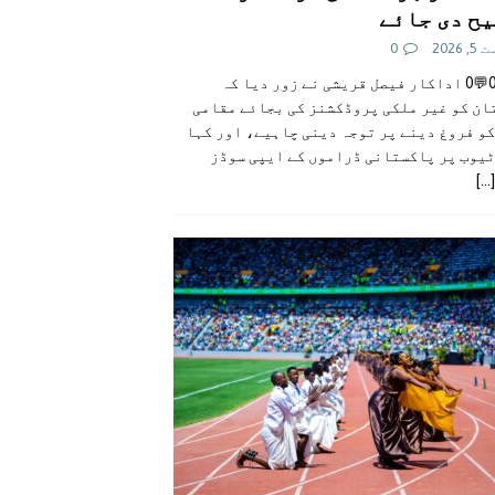
ح دی جائے
 2026
0
👍0👎0💬0 اداکار فیصل قریشی نے زور دیا کہ
ان کو غیر ملکی پروڈکشنز کی بجائے مقامی
و فروغ دینے پر توجہ دینی چاہیے، اور کہا
ٹیوب پر پاکستانی ڈراموں کے ایپی سوڈز
[...