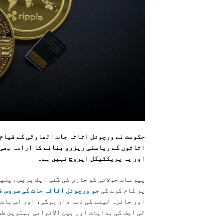
حکومت نے ورچوئل اثاثہ جات اتھارٹی کے قیام 
اثاثوں کے ریاستی ریزرو بنانے کا ارادہ بھی 
اور یہ پریکٹیکل اپروچ نہیں ہے۔
پیر سات جولائی کو جاری کی گئی ایک پریس ریل
پر کام کرے گی
جو ورچوئل اثاثہ جات کی سروس ف
اور جائزہ لینے کی ذمہ دار ہوگی، اور اس بات 
ٹی ایف کی ہدایات اور بین الاقوامی بہترین طر