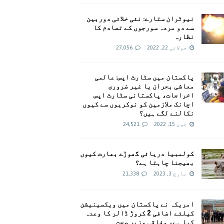
نیوٹران ستارے: نئی خلائی دوربین
سے دو مردہ سورجوں کے تصادم کا
نظارہ
جولائی 22, 2022
27,056
پاکستان میں سٹارٹ اپس: عالمی
معاشی بحران یا غیر ضروری
اخراجات، پاکستانی سٹارٹ اپس
اچانک ملازمین کو نوکریوں سے کیوں
نکالنے لگے ہیں؟
جون 15, 2022
24,521
کولمبیا دریائی گھوڑے بھارت کیوں
بھیجنا چاہتا ہے؟
مارچ 3, 2023
21,338
امريکہ نے پاکستان میں ویکسینیشن
کیلئے اضافی 2 کروڑ ڈالر کا وعدہ
کیا ہے، وفاقی وزیر صحت