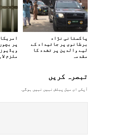
پاکستانی نژاد
امریکا 
برطانوی پر جائیداد کے
پر بچوں 
لیے والدین پر تشدد کا
ویڈیوز 
مقدمہ
ملزم لاہ
تبصرہ کريں
آپکی ای ميل پبلش نہيں نہيں ہوگی.