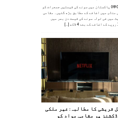
👍0👎0💬0 پاکستان میں سونے کی قیمتیں جمعرات کو
 منڈی میں اضافے کے مطابق بڑھ گئیں۔ مقامی
 میں فی تولہ سونے کی قیمت دن بھر میں
کھ
[...]
 قریشی کا مطالبہ: غیر ملکی
کشنز پر مقامی مواد کو