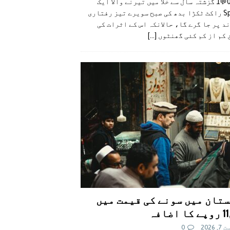
👍0👎0💬1 گزشتہ سال سے خلا میں تیرنے والا ایک
SpaceX راکٹ ٹکڑا بدھ کی صبح سویرے تیز رفتاری
د پر جا گرے گا، حالانکہ اس کے اثرات کی
 کم از کم کئی گھنٹوں
[...]
تان میں سونے کی قیمت میں
اضافہ
 2026
0