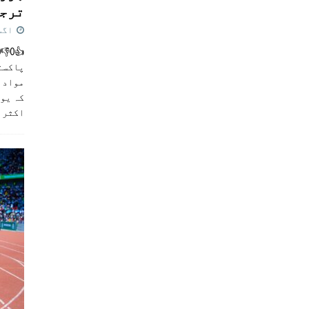
ترجی
اگست 5,
پاکست
مواد ک
کہ یو
اکثر
]