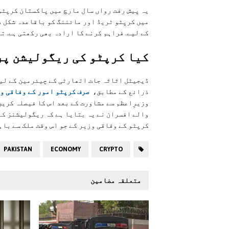
یہ پیش رفت رواں سال مارچ میں پاکستان کرپٹو
میں کرپٹو ٹریڈ اور مائننگ کو باقاعدہ شکل د
کے لیے. فراہم کرنے کا ارادہ بھی رکھتی ہے. ت
کیا کرپٹو کی ریگولیشن پر
ڈیجیٹل اثاثہ جات اتھارٹی کے چیئرمین کے لیے
ذرائع کے مطابق،
صرف کرپٹو امور کے وفاقی وز
وزیرِاعظم سے مشاورت کے بعد اس کا فیصلہ کری
والے افسران نے یہ بتایا ہے کہ ریگولیشنز کے 
کرپٹو کے وفاقی وزیر کے جو اس وقت ملک سے باہ
PAKISTAN
ECONOMY
CRYPTO
متعلقہ مضامین