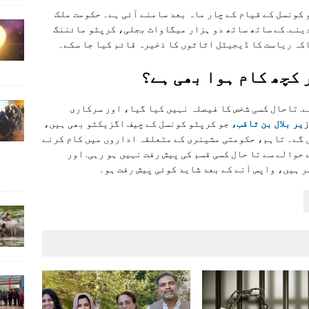
 کونسل کے قیام کے چار ماہ بعد سامنے آئی ہے۔ حکومت ملک
ینے. کے ساتھ ساتھ دو ہزار میگاواٹ بجلی، کرپٹو مائننگ
اکہ ریاست کا ڈیجیٹل اثاثوں کا ذخیرہ قائم کیا جا سکے۔
 کچھ کام ہوا بھی ہے؟
. تاحال کسی شخص کا فیصلہ نہیں کیا گیا، اور سرکاری
یر بلال بن ثاقب،
جو کرپٹو کونسل کے چیف اگزیکٹو بھی ہیں،
ں گے۔ تاہم، حکومتی مشینری کے متعلقہ اداروں میں کام کرنے
حوالے سے تا حال کسی قسم کی پیش رفت نہیں ہو رہی. اور
ر ہیں، واپس آنے کے بعد شاید کوئی پیش رفت ہو۔