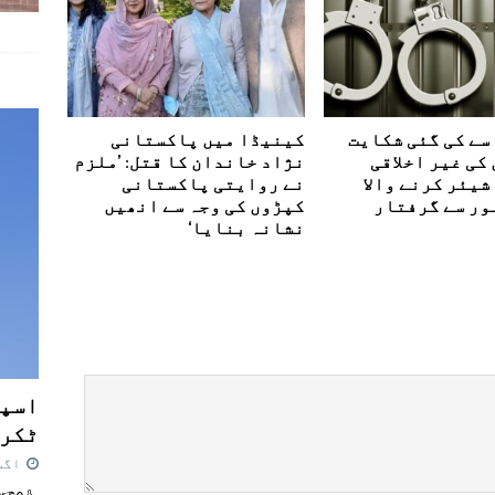
سے کی گئی شکایت
کینیڈا میں پاکستانی
کی غیر اخلاقی
نژاد خاندان کا قتل: ’ملزم
شیئر کرنے والا
نے روایتی پاکستانی
ور سے گرفتار
کپڑوں کی وجہ سے انھیں
نشانہ بنایا‘
اسپی
ٹکرا
اگست 7,