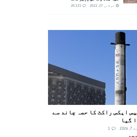
جولائی 27, 2022
20,531
س ایکس راکٹ کا حصہ چاند سے
 گیا
 2026
1