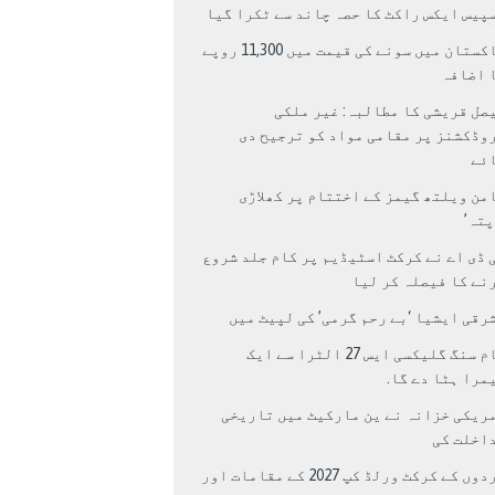
پیس ایکس راکٹ کا حصہ چاند سے ٹکرا گیا
پاکستان میں سونے کی قیمت میں 11,300 روپے
 اضافہ
صل قریشی کا مطالبہ: غیر ملکی
وڈکشنز پر مقامی مواد کو ترجیح دی
ئے
من ویلتھ گیمز کے اختتام پر کھلاڑی
اپتہ’
 ڈی اے نے کرکٹ اسٹیڈیم پر کام جلد شروع
نے کا فیصلہ کر لیا
رقی ایشیا ‘بے رحم گرمی’ کی لپیٹ میں
سام سنگ گلیکسی ایس 27 الٹرا سے ایک
مرا ہٹا دے گا.
ریکی خزانہ نے ین مارکیٹ میں تاریخی
اخلت کی
مردوں کے کرکٹ ورلڈ کپ 2027 کے مقامات اور