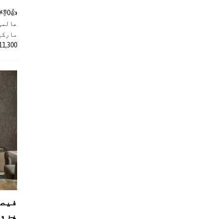
عالمی
مارکیٹ
11,300 روپے کے اضافے کے بعد 4 لا
فیصل
پروڈ