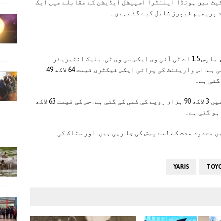
یٹ میں ہونڈا ایلنٹرا اسپیشل ایڈیشن کے مقابلے میں ایک
د پریمیم فیچرز شامل کیے گئے ہیں۔
کمپنی کی جانب سے جاری نئی قیمتوں کے مطابق، یارس 1.5 اے ٹی آئی وی ایکس سی وی ٹی. بلیک انٹیریئر
واریئنٹ کی قیمت میں 4 لاکھ روپے کی کمی کی گئی ہے. اس واریئنٹ کی پرانی ایکس فیکٹری قیمت 64 لاکھ 49
اسی واریئنٹ کے بیج انٹیریئر ورژن کی قیمت میں 3 لاکھ 90 ہزار روپے کی کمی کی گئی ہے. جس کی قیمت 63 لاکھ
 محدود مدت کے لیے پیش کی جا رہی ہیں. اور سٹاک کی
YARIS
TOY