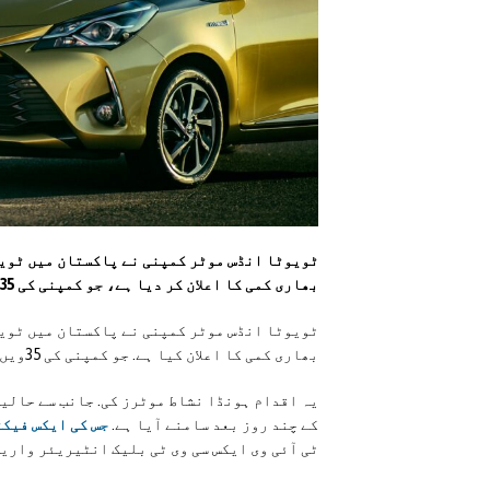
بھاری کمی کا اعلان کر دیا ہے، جو کمپنی کی 35ویں سالگرہ کی تقریبات کا حصہ ہے۔
بھاری کمی کا اعلان کیا ہے. جو کمپنی کی 35ویں سالگرہ کی تقریبات کا حصہ ہے۔
کے چند روز بعد سامنے آیا ہے.
جس کی ایکس فیکٹری قیمت 64 لاکھ 49 ہ
ٹی آئی وی ایکس سی وی ٹی بلیک انٹیریئر واری