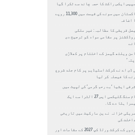
پیس ایکس راکٹ کا حصہ چاند سے ٹکرا گیا
پاکستان میں سونے کی قیمت میں 11,300 روپے
 اضافہ
صل قریشی کا مطالبہ: غیر ملکی
وڈکشنز پر مقامی مواد کو ترجیح دی
ئے
من ویلتھ گیمز کے اختتام پر کھلاڑی
اپتہ’
 ڈی اے نے کرکٹ اسٹیڈیم پر کام جلد شروع
نے کا فیصلہ کر لیا
رقی ایشیا ‘بے رحم گرمی’ کی لپیٹ میں
سام سنگ گلیکسی ایس 27 الٹرا سے ایک
مرا ہٹا دے گا.
ریکی خزانہ نے ین مارکیٹ میں تاریخی
اخلت کی
مردوں کے کرکٹ ورلڈ کپ 2027 کے مقامات اور