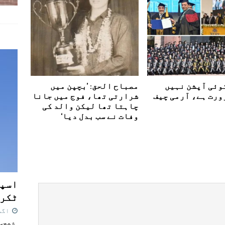
وئی آپشن نہیں
مصباح الحق: ’بچپن میں
رت ہے، آرمی چیف
شرارتی تھا، فوج میں جانا
چاہتا تھا لیکن والد کی
وفات نے سب بدل دیا‘
اسپی
ٹکرا
اگست 7,