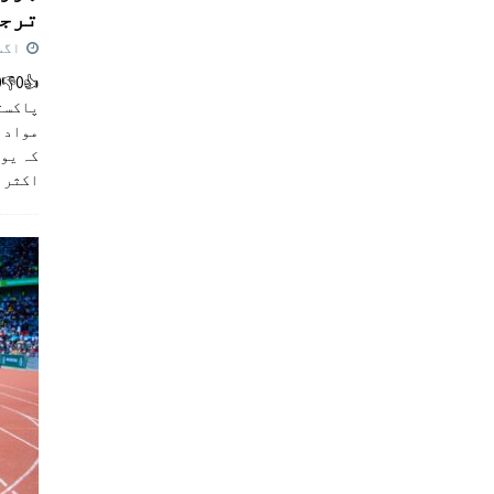
ترجی
اگست 5,
پاکست
مواد ک
کہ یو
اکثر
]