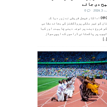
ح دی جائے
 2026
0
👍0👎0💬0 اداکار فیصل قریشی نے زور دیا کہ
ان کو غیر ملکی پروڈکشنز کی بجائے مقامی
و فروغ دینے پر توجہ دینی چاہیے، اور کہا
ٹیوب پر پاکستانی ڈراموں کے ایپی سوڈز
[...