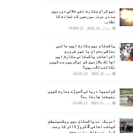
نیوٹران ستارے: نئی خلائی دوربین
سے دو مردہ سورجوں کے تصادم کا
نظارہ
جولائی 22, 2022
27,063
پاکستان میں سٹارٹ اپس: عالمی
معاشی بحران یا غیر ضروری
اخراجات، پاکستانی سٹارٹ اپس
اچانک ملازمین کو نوکریوں سے کیوں
نکالنے لگے ہیں؟
جون 15, 2022
24,531
کولمبیا دریائی گھوڑے بھارت کیوں
بھیجنا چاہتا ہے؟
مارچ 3, 2023
21,341
امريکہ نے پاکستان میں ویکسینیشن
کیلئے اضافی 2 کروڑ ڈالر کا وعدہ
کیا ہے، وفاقی وزیر صحت