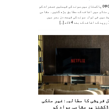
👍0👎0💬0 پاکستان میں سونے کی قیمتیں جمعرات کو
 منڈی میں اضافے کے مطابق بڑھ گئیں۔ مقامی
 میں فی تولہ سونے کی قیمت دن بھر میں
کھ
[...]
 قریشی کا مطالبہ: غیر ملکی
کشنز پر مقامی مواد کو