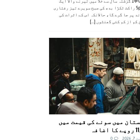
👍0👎0💬1 گزشتہ سال سے خلا میں تیرنے والا ایک
SpaceX راکٹ ٹکڑا بدھ کی صبح سویرے تیز رفتاری
د پر جا گرے گا، حالانکہ اس کے اثرات کی
 کم از کم کئی گھنٹوں
[...]
تان میں سونے کی قیمت میں
اضافہ
 2026
0