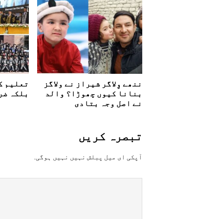
ننھے وِلاگر شیراز نے ولاگز
تعلیم ک
بنانا کیوں چھوڑا؟ والد
بلکہ ضرو
نے اصل وجہ بتادی
تبصرہ کريں
آپکی ای ميل پبلش نہيں نہيں ہوگی.