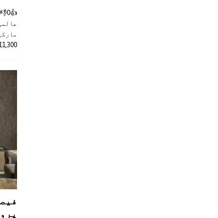
عالمی
مارکیٹ
11,300 روپے کے اضافے کے بعد 4 لا
فیصل
پروڈ