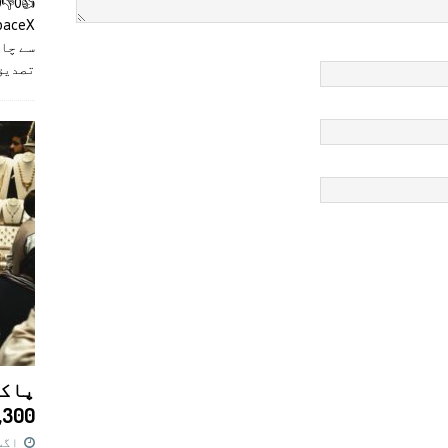
سے چان
تصدیق
پاکس
11,300 روپے کا 
اگست 7,