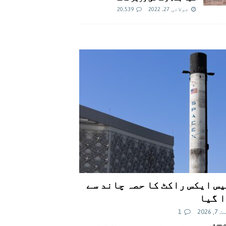
جولائی 27, 2022
20,539
س ایکس راکٹ کا حصہ چاند سے
 گیا
 2026
1