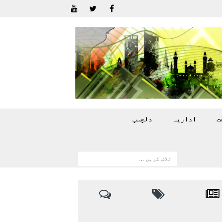
ت
اداريہ
دلچسپ