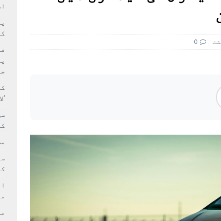
سٹیڈیم پر کام جلد شروع کرنے کا فیصلہ کر لیا
پاکستان
اس
 حصہ چاند سے ٹکرا گیا
تازہ ترين
کا
شت
0
فی
پر
جا
کا
‘ل
سی
کر
مش
کی
ام
مد