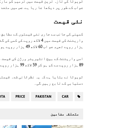
ٹویوٹا کی تازہ ترین قیمت میں ترمیم کو مارک
جواب کے طور پر دیکھا جا رہا ہے. جس میں متعد
نئی قیمت
ہزار روپے تھی، جو اب 60 لاکھ 49 ہزار روپے ہو گئی ہے۔
89 ہزار روپے سے کم ہو کر 59 لاکھ 99 ہزار روپے ہو گئی ہے۔
ٹویوٹا نے بتایا ہے کہ یہ نظرثانی شدہ قیمتیں
دستیابی کے تابع رہیں گی۔
OTA
PRICE
PAKISTAN
CAR
متعلقہ مضامین