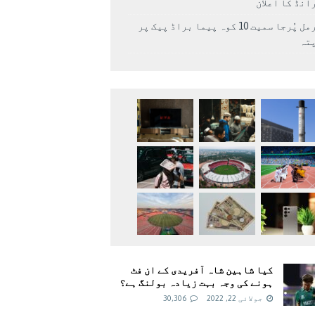
انڈ کا اعلان
نرمل پُرجا سمیت 10 کوہ پیما براڈ پیک پر
پتہ
کیا شاہین شاہ آفریدی کے ان فٹ
ہونے کی وجہ بہت زیادہ بولنگ ہے؟
جولائی 22, 2022
30,306