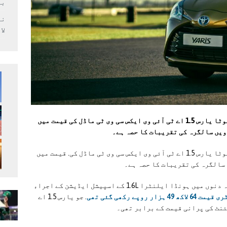
بر
لا
ٹویوٹا انڈس موٹر کمپنی نے پاکستان میں ٹویوٹا یارس 1.5 اے ٹی آئی وی ایکس سی وی ٹی ماڈل کی قیمت میں
ٹویوٹا انڈس موٹر کمپنی نے پاکستان میں ٹویوٹا یارس 1.5 اے ٹی آئی وی ایکس سی وی ٹی ماڈل کی. قیمت میں
یہ اقدام ہونڈا نشاط موٹرز کی. جانب سے حالیہ دنوں میں ہونڈا ایلنٹرا 1.6L کے اسپیشل ایڈیشن کے اجراء
زار روپے رکھی گئی تھی
. جو یارس 1.5 اے
ئنٹ کی پرانی قیمت کے برابر تھی۔