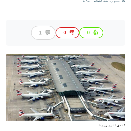
جنوری 11, 2023
1
💬
1
👎
👍
0
0
لندن ائیر پورٹ