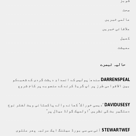
شوبز
صحت
عالمی خبريں
علاقائی خبريں
کھيل
معيشت
حالیہ تبصرے
DARRENSPEAL
سندھ: پوليس کے انسدادِ دہشت گردی کے شعبےکو
بین الاقوامی طرز پر اپ گریڈ کرنے کے منصوبے پر کام شروع
DAVIDUSESY
’دیسی خوراک‘ کھانے والے پاکستانی ویٹ لفٹر نوح
دستگیر بٹ کی نظریں ’اولمپک گولڈ میڈل پر‘
STEWARTWEF
آئی سی سی بورڈ میٹنگ ایک مرتبہ پھر ملتوی