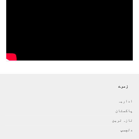
زمرے
اداريہ
پاکستان
تازہ ترين
دلچسپ