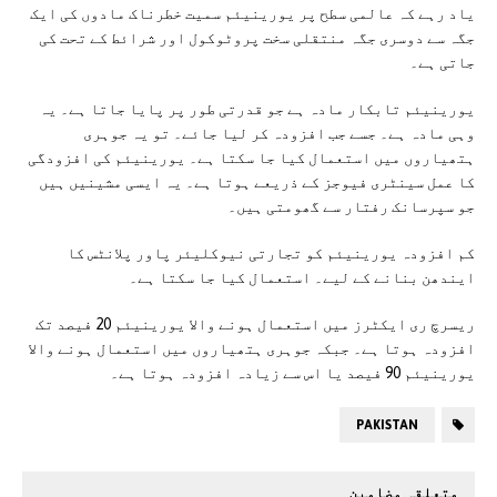
یاد رہے کہ عالمی سطح پر یورینیئم سمیت خطرناک مادوں کی ایک
جگہ سے دوسری جگہ منتقلی سخت پروٹوکول اور شرائط کے تحت کی
جاتی ہے۔
یورینیئم تابکار مادہ ہے جو قدرتی طور پر پایا جاتا ہے۔ یہ
وہی مادہ ہے۔ جسے جب افزودہ کر لیا جائے۔ تو یہ جوہری
ہتھیاروں میں استعمال کیا جا سکتا ہے۔ یورینیئم کی افزودگی
کا عمل سینٹری فیوجز کے ذریعے ہوتا ہے۔ یہ ایسی مشینیں ہیں
جو سپرسانک رفتار سے گھومتی ہیں۔
کم افزودہ یورینیئم کو تجارتی نیوکلیئر پاور پلانٹس کا
ایندھن بنانے کے لیے۔ استعمال کیا جا سکتا ہے۔
ریسرچ ری ایکٹرز میں استعمال ہونے والا یورینیئم 20 فیصد تک
افزودہ ہوتا ہے۔ جبکہ جوہری ہتھیاروں میں استعمال ہونے والا
یورینیئم 90 فیصد یا اس سے زیادہ افزودہ ہوتا ہے۔
PAKISTAN
متعلقہ مضامین