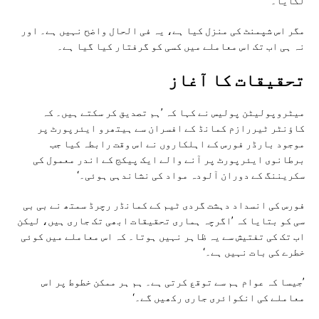
لگایا۔
مگر اس شپمنٹ کی منزل کیا ہے، یہ فی الحال واضح نہیں ہے۔ اور
نہ ہی اب تک اس معاملے میں کسی کو گرفتار کیا گیا ہے۔
تحقیقات کا آغاز
میٹروپولیٹن پولیس نے کہا کہ ’ہم تصدیق کر سکتے ہیں۔ کہ
کاؤنٹر ٹیررازم کمانڈ کے افسران سے ہیتھرو ایئرپورٹ پر
موجود بارڈر فورس کے اہلکاروں نے اس وقت رابطہ کیا جب
برطانوی ایئرپورٹ پر آنے والے ایک پیکج کے اندر معمول کی
سکریننگ کے دوران آلودہ مواد کی نشاندہی ہوئی۔‘
فورس کی انسداد دہشت گردی ٹیم کے کمانڈر رچرڈ سمتھ نے بی بی
سی کو بتایا کہ ’اگرچہ ہماری تحقیقات ابھی تک جاری ہیں، لیکن
اب تک کی تفتیش سے یہ ظاہر نہیں ہوتا۔ کہ اس معاملے میں کوئی
خطرے کی بات نہیں ہے۔‘
’جیسا کہ عوام ہم سے توقع کرتی ہے۔ ہم ہر ممکن خطوط پر اس
معاملے کی انکوائری جاری رکھیں گے۔‘