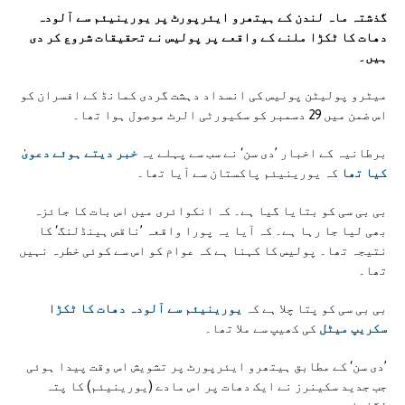
گذشتہ ماہ لندن کے ہیتھرو ایئرپورٹ پر یورینیئم سے آلودہ
دھات کا ٹکڑا ملنے کے واقعے پر پولیس نے تحقیقات شروع کر دی
ہیں۔
میٹرو پولیٹن پولیس کی انسداد دہشت گردی کمانڈ کے افسران کو
اس ضمن میں 29 دسمبر کو سکیورٹی الرٹ موصول ہوا تھا۔
برطانیہ کے اخبار ’دی سن‘ نے سب سے پہلے یہ
خبر دیتے ہوئے دعویٰ
کیا تھا
کہ یورینیئم پاکستان سے آیا تھا۔
بی بی سی کو بتایا گیا ہے۔ کہ انکوائری میں اس بات کا جائزہ
بھی لیا جا رہا ہے۔ کہ آیا یہ پورا واقعہ ’ناقص ہینڈلنگ‘ کا
نتیجہ تھا۔ پولیس کا کہنا ہے کہ عوام کو اس سے کوئی خطرہ نہیں
تھا۔
بی بی سی کو پتا چلا ہے کہ
یورینیئم سے آلودہ دھات کا ٹکڑا
سکریپ میٹل
کی کھیپ سے ملا تھا۔
’دی سن‘ کے مطابق ہیتھرو ایئرپورٹ پر تشویش اس وقت پیدا ہوئی
جب جدید سکینرز نے ایک دھات پر اس مادے (یورینیئم) کا پتہ