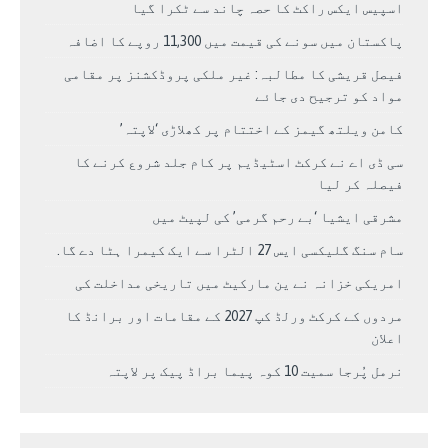
اسپیس ایکس راکٹ کا حصہ چاند سے ٹکرا گیا
پاکستان میں سونے کی قیمت میں 11,300 روپے کا اضافہ
فیصل قریشی کا مطالبہ: غیر ملکی پروڈکشنز پر مقامی
مواد کو ترجیح دی جائے
کامن ویلتھ گیمز کے اختتام پر کھلاڑی ‘لاپتہ’
سی ڈی اے نے کرکٹ اسٹیڈیم پر کام جلد شروع کرنے کا
فیصلہ کر لیا
مشرقی ایشیا ‘بے رحم گرمی’ کی لپیٹ میں
سام سنگ گلیکسی ایس 27 الٹرا سے ایک کیمرا ہٹا دے گا.
امریکی خزانہ نے ین مارکیٹ میں تاریخی مداخلت کی
مردوں کے کرکٹ ورلڈ کپ 2027 کے مقامات اور برانڈ کا
اعلان
نرمل پُرجا سمیت 10 کوہ پیما براڈ پیک پر لاپتہ