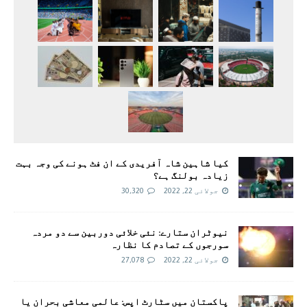
کیا شاہین شاہ آفریدی کے ان فٹ ہونے کی وجہ بہت
زیادہ بولنگ ہے؟
جولائی 22, 2022
30,320
نیوٹران ستارے: نئی خلائی دوربین سے دو مردہ
سورجوں کے تصادم کا نظارہ
جولائی 22, 2022
27,078
پاکستان میں سٹارٹ اپس: عالمی معاشی بحران یا