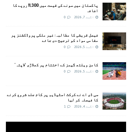
پاکستان میں سونے کی قیمت میں 11,300 روپے کا
اضافہ
اگست 7, 2026
0
فیصل قریشی کا مطالبہ: غیر ملکی پروڈکشنز پر
مقامی مواد کو ترجیح دی جائے
اگست 5, 2026
0
کامن ویلتھ گیمز کے اختتام پر کھلاڑی ‘لاپتہ’
اگست 5, 2026
0
سی ڈی اے نے کرکٹ اسٹیڈیم پر کام جلد شروع کرنے
کا فیصلہ کر لیا
اگست 4, 2026
1