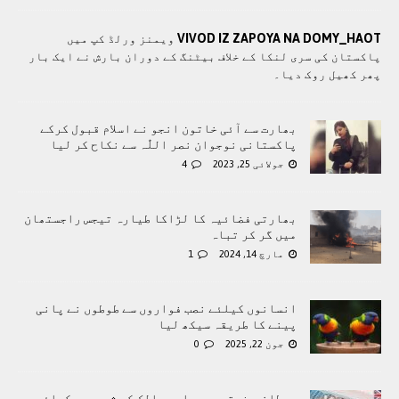
VIVOD IZ ZAPOYA NA DOMY_HAOT
ویمنز ورلڈ کپ میں
پاکستان کی سری لنکا کے خلاف بیٹنگ کے دوران بارش نے ایک بار
پھر کھیل روک دیا۔
بھارت سے آئی خاتون انجو نے اسلام قبول کرکے
پاکستانی نوجوان نصر اللّٰہ سے نکاح کر لیا
جولائی 25, 2023
4
بھارتی فضائیہ کا لڑاکا طیارہ تیجس راجستھان
میں گر کر تباہ
مارچ 14, 2024
1
انسانوں کیلئے نصب فواروں سے طوطوں نے پانی
پینے کا طریقہ سیکھ لیا
جون 22, 2025
0
برطانیہ: متعدد مسلم ممالک کے شہریوں کیلئے