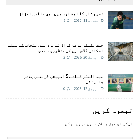
نسیم شاہ کا ایک اور میچ میں عالمی اعزاز
جنوری 11, 2023
8
چیف منسٹر مریم نواز نے مری میں پنجاب کے پہلے
اسکائی گلاس برج کی منظوری دے دی
اپریل 20, 2026
2
عید الفطر کیلئے 5 اسپیشل ٹرینیں چلائی
جائینگی
اپریل 12, 2023
0
تبصرہ کريں
آپکی ای ميل پبلش نہيں نہيں ہوگی.