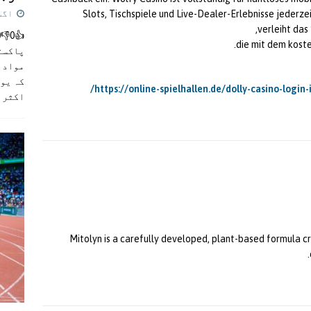
اگست 5,
Slots, Tischspiele und Live-Dealer-Erlebnisse jederzei
verleiht das
die mit dem koste
پاکست
مواد ک
کہ یو
https://online-spielhallen.de/dolly-casino-logi
اکثر
]
Mitolyn is a carefully developed, plant-based formula c