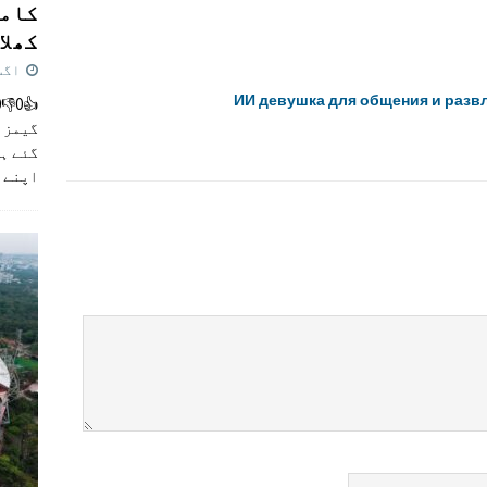
کامن
کھلاڑ
اگست 5,
ИИ девушка для общения и разв
گیمز م
گئے ہی
اپنے 