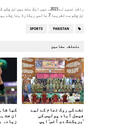
نن چکو سے تقریبا 7 عالمی ریکارڈ بنا چکے ہیں۔
SPORTS
PAKISTAN
متعلقہ مضامین
نشے کی روک تھام کے لیے
کیا شاہ
فیصل آباد پولیس کی
ان فٹ ہو
’بریکنگ دی آئس‘ ایپ
زیادہ ب