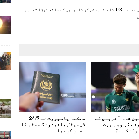
راشد نسیم نے 2015ء میں ایک منٹ میں نن چکو کی مدد سے 158 کلے. ٹارگٹس کو کامیابی کے ساتھ توڑا تھا، وہ
ین شاہ آفریدی کے
محکمہ پاسپورٹ نے 24/7
نے کی وجہ بہت
ڈیجیٹل مانیٹرنگ سسٹم کا
ولنگ ہے؟
آغاز کرديا۔