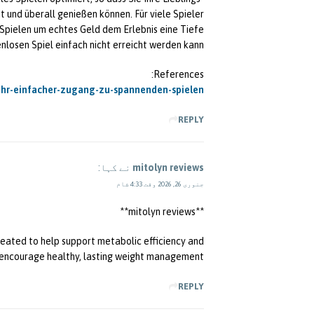
t und überall genießen können. Für viele Spieler
 Spielen um echtes Geld dem Erlebnis eine Tiefe,
nlosen Spiel einfach nicht erreicht werden kann.
References:
n-ihr-einfacher-zugang-zu-spannenden-spielen/
REPLY
mitolyn reviews
نے کہا:
جنوری 26, 2026 وقت 4:33 شام
**mitolyn reviews**
reated to help support metabolic efficiency and
encourage healthy, lasting weight management.
REPLY