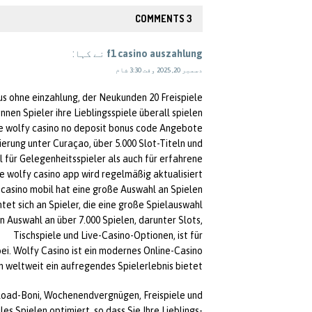
3 COMMENTS
f1 casino auszahlung
نے کہا:
دسمبر 20, 2025 وقت 3:30 شام
nus ohne einzahlung, der Neukunden 20 Freispiele
nnen Spieler ihre Lieblingsspiele überall spielen.
le wolfy casino no deposit bonus code Angebote.
ierung unter Curaçao, über 5.000 Slot-Titeln und
 für Gelegenheitsspieler als auch für erfahrene
e wolfy casino app wird regelmäßig aktualisiert.
casino mobil hat eine große Auswahl an Spielen.
htet sich an Spieler, die eine große Spielauswahl
 Auswahl an über 7.000 Spielen, darunter Slots,
Tischspiele und Live-Casino-Optionen, ist für
. Wolfy Casino ist ein modernes Online-Casino,
n weltweit ein aufregendes Spielerlebnis bietet.
load-Boni, Wochenendvergnügen, Freispiele und
es Spielen optimiert, so dass Sie Ihre Lieblings-