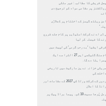
صل قریشی کا مطالبہ: غیر ملکی
وڈکشنز پر مقامی مواد کو ترجیح دی
ئے
من ویلتھ گیمز کے اختتام پر کھلاڑی
اپتہ’
 ڈی اے نے کرکٹ اسٹیڈیم پر کام جلد شروع
نے کا فیصلہ کر لیا
رقی ایشیا ‘بے رحم گرمی’ کی لپیٹ میں
سام سنگ گلیکسی ایس 27 الٹرا سے ایک
مرا ہٹا دے گا.
ریکی خزانہ نے ین مارکیٹ میں تاریخی
اخلت کی
مردوں کے کرکٹ ورلڈ کپ 2027 کے مقامات اور
انڈ کا اعلان
نرمل پُرجا سمیت 10 کوہ پیما براڈ پیک پر
پتہ