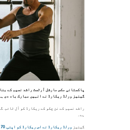
گینیز ورلڈ ریکارڈ نے انہیں مبارک باد دی ہے
راشد نسیم کے نن چکو کے ریکارڈ کو آل ٹائم. گ
ہے۔
گینیز
ورلڈ ریکارڈ نے اس ریکارڈ کو اپنی. 70 ویں سالگرہ پر