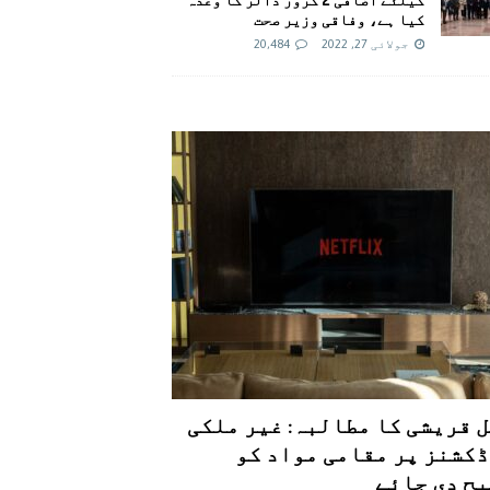
کیا ہے، وفاقی وزیر صحت
جولائی 27, 2022
20,484
 قریشی کا مطالبہ: غیر ملکی
کشنز پر مقامی مواد کو
ح دی جائے