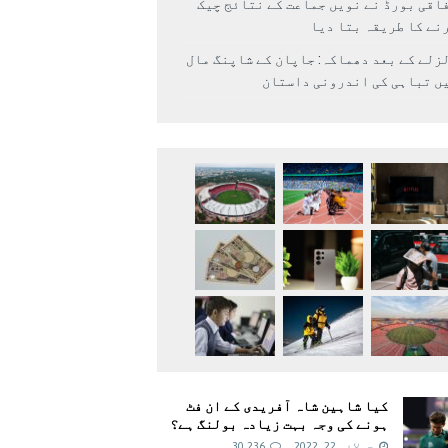
اقی بورڈ نے نویں جماعت کے نتائج چیک
نے کا طریقہ بتا دیا
زلے کے بعد دھماکہ: جاپان کے شاپنگ مال
ں تباہی کی اندرونی داستان
کیا شاہین شاہ آفریدی کے ان فٹ
ہونے کی وجہ بہت زیادہ بولنگ ہے؟
جولائی 22, 2022
30,236