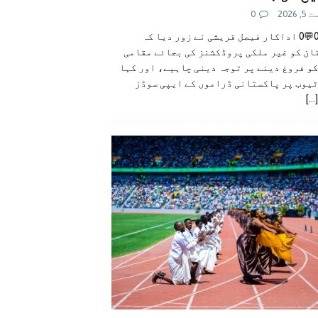
 2026
0
👍0👎0💬0 اداکار فیصل قریشی نے زور دیا کہ
ان کو غیر ملکی پروڈکشنز کی بجائے مقامی
و فروغ دینے پر توجہ دینی چاہیے، اور کہا
ٹیوب پر پاکستانی ڈراموں کے ایپی سوڈز
[...