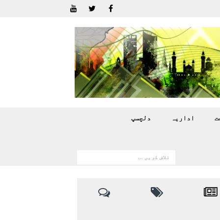
ت
اداريہ
دلچسپ