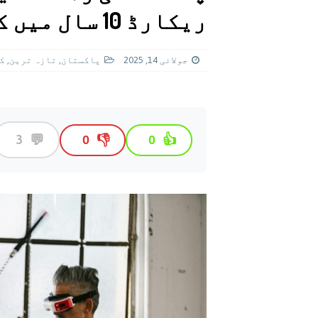
[ اگست 5, 2026 ]
فیصل قریشی کا مطال
ریکارڈ 10 سال میں کوئی نہ توڑ سکا
پاکستان
جولائی 14, 2025
پاکستان
,
تازہ ترين
,
ک
💬
3
👎
👍
0
0