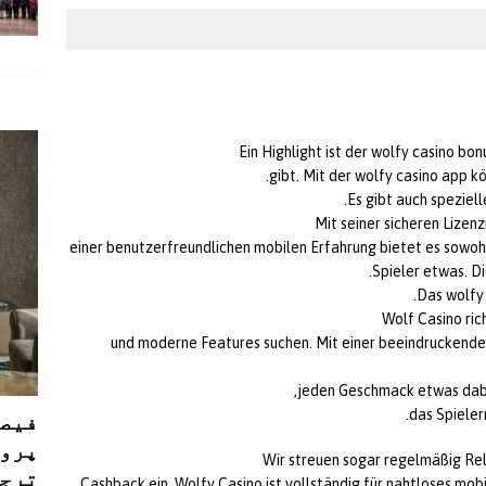
Ein Highlight ist der wolfy casino bo
gibt. Mit der wolfy casino app kö
Es gibt auch speziel
Mit seiner sicheren Lizenz
einer benutzerfreundlichen mobilen Erfahrung bietet es sowohl
Spieler etwas. Di
Das wolfy 
Wolf Casino ric
und moderne Features suchen. Mit einer beeindruckenden
jeden Geschmack etwas dabei
das Spieler
فیصل
پروڈ
Wir streuen sogar regelmäßig Re
ترجی
Cashback ein. Wolfy Casino ist vollständig für nahtloses mobil