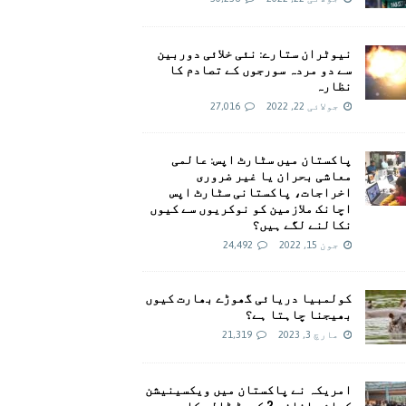
نیوٹران ستارے: نئی خلائی دوربین
سے دو مردہ سورجوں کے تصادم کا
نظارہ
جولائی 22, 2022
27,016
پاکستان میں سٹارٹ اپس: عالمی
معاشی بحران یا غیر ضروری
اخراجات، پاکستانی سٹارٹ اپس
اچانک ملازمین کو نوکریوں سے کیوں
نکالنے لگے ہیں؟
جون 15, 2022
24,492
کولمبیا دریائی گھوڑے بھارت کیوں
بھیجنا چاہتا ہے؟
مارچ 3, 2023
21,319
امريکہ نے پاکستان میں ویکسینیشن
کیلئے اضافی 2 کروڑ ڈالر کا وعدہ