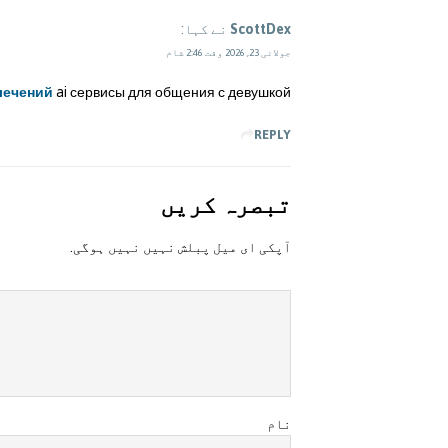
ScottDex
نے کہا:
جولائی 23, 2026 وقت 2:46 شام
лечений
ai сервисы для общения с девушкой
REPLY
تبصرہ کريں
آپکی ای ميل پبلش نہيں نہيں ہوگی.
نام