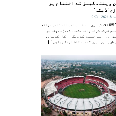
 ویلتھ گیمز کے اختتام پر
ی ‘لاپتہ’
 2026
0
👍0👎0💬0 گلاسگو میں منعقد ہونے والے کامن ویلتھ
یں شرکت کرنے والے متعدد کھلاڑی لاپتہ ہو
ں اور اپنی ٹیموں کے دیگر ارکان کے ساتھ
وطن واپس نہیں گئے۔ سکاٹ لینڈ پولیس
[...]