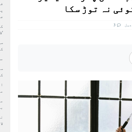
بہ: غیر ملکی پروڈکشنز پر مقامی مواد کو ترجیح دی جائے
فی
پر
جا
ھيل
3
کا
‘ل
سی
کر
مش
کی
ام
مد
بر
لا