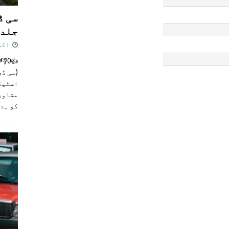
سی ڈ
جلد 
اگست 4,
(سی ڈی
اسٹیڈی
مشاور
کو ہد