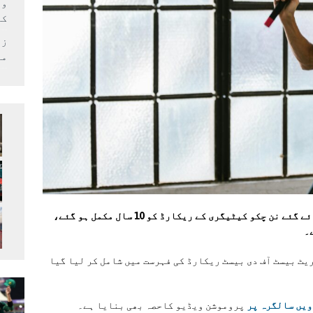
وف
کر
زل
می
پاکستانی مکس مارشل آرٹسٹ راشد نسیم کے بنائے گئے نن چکو کیٹیگری کے ریکارڈ کو 10 سال مکمل ہو گئے،
۔
ریٹ بیسٹ آف دی بیسٹ ریکارڈ کی فہرست میں شامل کر لیا گیا
پروموشن ویڈیو کاحصہ بھی بنایا ہے۔