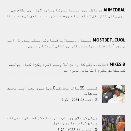
AHMEDBAL
غرناطہ میں مسلمانوں کا بنایا گیا آبی نظام جس
میں پانی کشش ثقل کے اصول کے برخلاف نشیب سے بلندی کی طرف بہتا
ہے
MOSTBET_CUOL
منیشا روپیتا: پاکستان کی پہلی ہندو ڈی ایس
پی جو ’بڑے خواب دیکھنے والی ہر لڑکی کی عکاس‘ بنیں
MIKESIB
انڈیا: دہلی کا ’رابن ہُڈ‘ وسیم اکرم پکڑا گیا، پولیس
کے مطابق ملزم ایک عادی مجرم ہے
کینیا: 95 سالہ شخص کی 6 دہائیوں بعد اپنی محبت
سے شادی
اگست 26, 2024
1
بیٹی کی طلاق پر باپ بارات لے کر اسے لینے کیلئے
پہنچ گیا، ویڈیو وائرل
اکتوبر 28, 2023
1