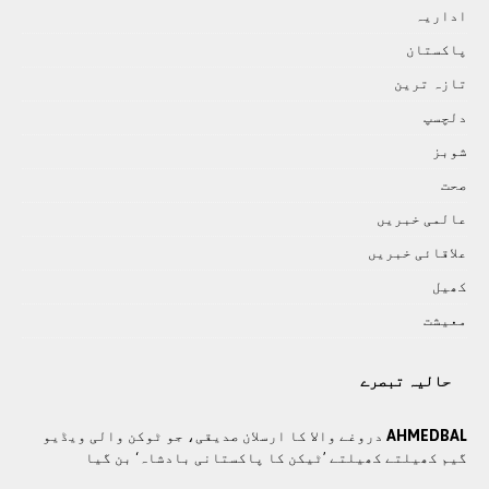
اداريہ
پاکستان
تازہ ترين
دلچسپ
شوبز
صحت
عالمی خبريں
علاقائی خبريں
کھيل
معيشت
حالیہ تبصرے
AHMEDBAL
دروغے والا کا ارسلان صدیقی، جو ٹوکن والی ویڈیو
گیم کھیلتے کھیلتے ’ٹیکن کا پاکستانی بادشاہ‘ بن گیا