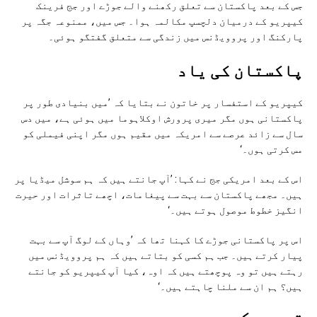
جس کے بعد پاکستان سے تعلق رکھنے والے جوڑے اور جج فرینک
کیپریو کے درمیان دلچسپ مکالمہ ہوا۔ جس میں، ممنوعہ جگہ پر
پارکنگ اور پروویڈنس میں زندگی سے متعلق گفتگو ہوئی۔
پاکستان کی ياد
کیپریو کے استفسار پر خاتون نے بتایا کہ ’میں بنیادی طور پر
پاکستانی ہوں مگر میری پرورش اوکلاہوما میں ہوئی ہے، میں دس
سال سے زائد عرصے سے امریکہ میں مقیم ہوں مگر اپنی فیملی کو
مس کرتی ہوں۔‘
اس کے بعد امریکی جج نے کہا: ’آپ جانتے ہیں کہ ہم سوشل میڈیا پر
ہیں۔ مجھے پاکستان سے بہت سے پیغامات، اچھے تاثرات اور حیرت
انگیز خطوط موصول ہوتے ہیں۔‘
اس پر پاکستانی جوڑے کا کہنا تھا کہ ’وہاں کے لوگ آپ سے بہت
پیار کرتے ہیں۔ جب ہم کسی کو بتاتے ہیں کہ ہم پروویڈنس میں
رہتے ہیں تو وہ پوچھتے ہیں کہ اوہ، کیا آپ کیپریو کو جانتے
ہیں؟ ہم ان سے ملنا چاہتے ہیں۔‘
تبصرہ کريں