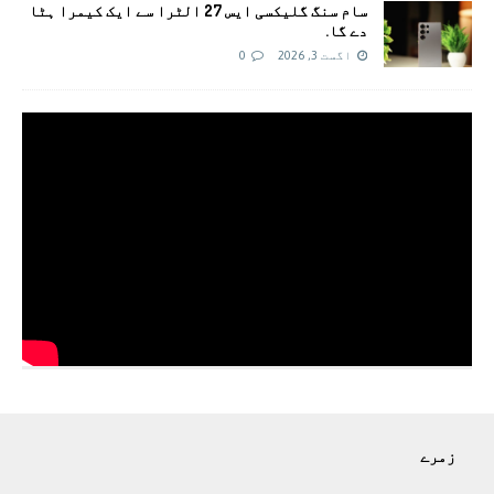
سام سنگ گلیکسی ایس 27 الٹرا سے ایک کیمرا ہٹا
دے گا.
اگست 3, 2026
0
زمرے