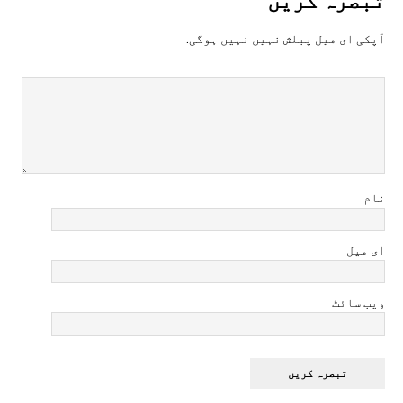
آپکی ای ميل پبلش نہيں نہيں ہوگی.
نام
ای میل
ویب سائٹ