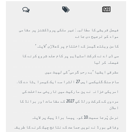
فیصل قریشی کا مطالبہ: غیر ملکی پروڈکشنز پر مقامی
مواد کو ترجیح دی جائے
کامن ویلتھ گیمز کے اختتام پر کھلاڑی ‘لاپتہ’
سی ڈی اے نے کرکٹ اسٹیڈیم پر کام جلد شروع کرنے کا
فیصلہ کر لیا
مشرقی ایشیا ‘بے رحم گرمی’ کی لپیٹ میں
سام سنگ گلیکسی ایس 27 الٹرا سے ایک کیمرا ہٹا دے گا.
امریکی خزانہ نے ین مارکیٹ میں تاریخی مداخلت کی
مردوں کے کرکٹ ورلڈ کپ 2027 کے مقامات اور برانڈ کا
اعلان
نرمل پُرجا سمیت 10 کوہ پیما براڈ پیک پر لاپتہ
وفاقی بورڈ نے نویں جماعت کے نتائج چیک کرنے کا طریقہ