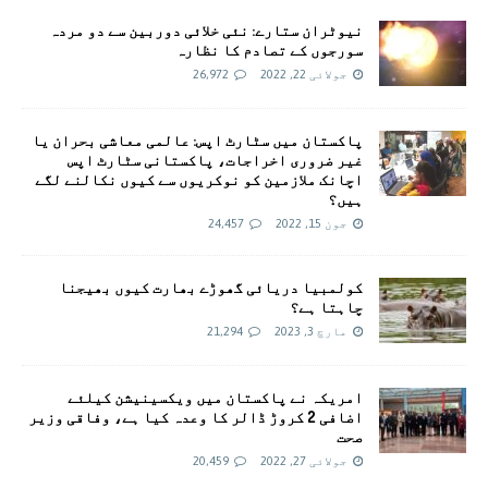
نیوٹران ستارے: نئی خلائی دوربین سے دو مردہ
سورجوں کے تصادم کا نظارہ
جولائی 22, 2022
26,972
پاکستان میں سٹارٹ اپس: عالمی معاشی بحران یا
غیر ضروری اخراجات، پاکستانی سٹارٹ اپس
اچانک ملازمین کو نوکریوں سے کیوں نکالنے لگے
ہیں؟
جون 15, 2022
24,457
کولمبیا دریائی گھوڑے بھارت کیوں بھیجنا
چاہتا ہے؟
مارچ 3, 2023
21,294
امريکہ نے پاکستان میں ویکسینیشن کیلئے
اضافی 2 کروڑ ڈالر کا وعدہ کیا ہے، وفاقی وزیر
صحت
جولائی 27, 2022
20,459