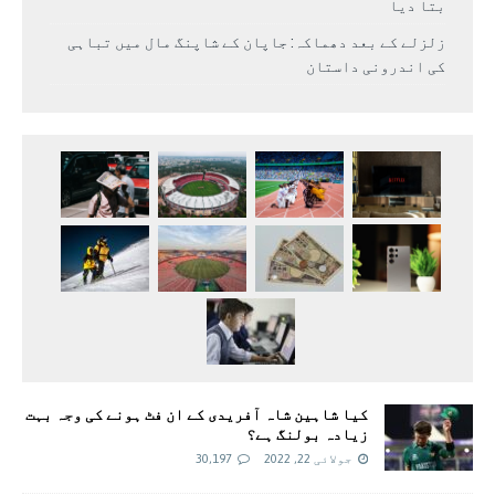
بتا دیا
زلزلے کے بعد دھماکہ: جاپان کے شاپنگ مال میں تباہی
کی اندرونی داستان
کیا شاہین شاہ آفریدی کے ان فٹ ہونے کی وجہ بہت
زیادہ بولنگ ہے؟
جولائی 22, 2022
30,197