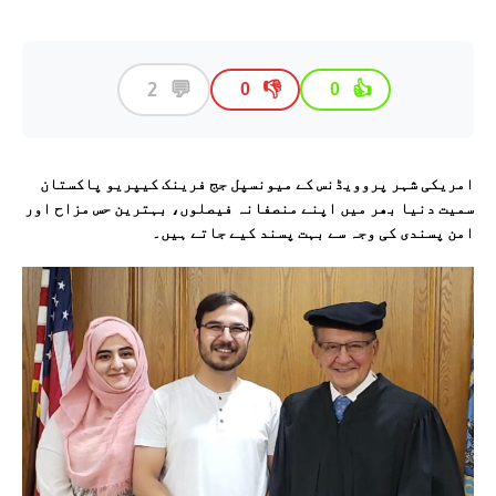
💬
2
👎
👍
0
0
امریکی شہر پروویڈنس کے میونسپل جج فرینک کیپریو پاکستان
سمیت دنیا بھر میں اپنے منصفانہ فیصلوں، بہترین حس مزاح اور
امن پسندی کی وجہ سے بہت پسند کیے جاتے ہیں۔