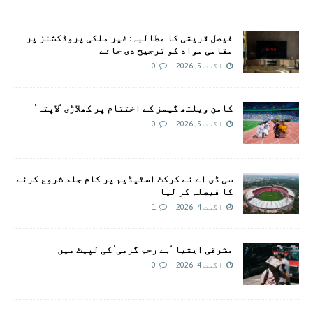
فیصل قریشی کا مطالبہ: غیر ملکی پروڈکشنز پر
مقامی مواد کو ترجیح دی جائے
اگست 5, 2026
0
کامن ویلتھ گیمز کے اختتام پر کھلاڑی ‘لاپتہ’
اگست 5, 2026
0
سی ڈی اے نے کرکٹ اسٹیڈیم پر کام جلد شروع کرنے
کا فیصلہ کر لیا
اگست 4, 2026
1
مشرقی ایشیا ‘بے رحم گرمی’ کی لپیٹ میں
اگست 4, 2026
0