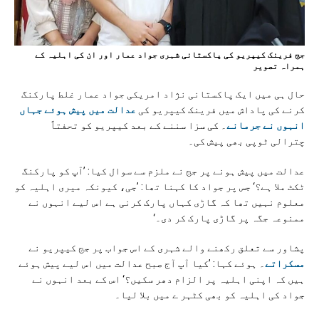
جج فرینک کیپریو کی پاکستانی شہری جواد عمار اور ان کی اہلیہ کے
ہمراہ تصویر
حال ہی میں ایک پاکستانی نژاد امریکی جواد عمار غلط پارکنگ
کرنے کی پاداش میں فرینک کیپریو کی
عدالت میں پیش ہوئے جہاں
انہوں نے جرمانے
۔ کی سزا سننے کے بعد کیپریو کو تحفتاً
چترالی ٹوپی بھی پیش کی۔
عدالت میں پیش ہونے پر جج نے ملزم سے سوال کیا: ’آپ کو پارکنگ
ٹکٹ ملا ہے؟‘ جس پر جواد کا کہنا تھا: ’جی، کیونکہ میری اہلیہ کو
معلوم نہیں تھا کہ گاڑی کہاں پارک کرنی ہے اس لیے انہوں نے
ممنوعہ جگہ پر گاڑی پارک کر دی۔‘
پشاور سے تعلق رکھنے والے شہری کے اس جواب پر جج کیپریو نے
مسکراتے
۔ ہوئے کہا: ’کیا آپ آج صبح عدالت میں اس لیے پیش ہوئے
ہیں کہ اپنی اہلیہ پر الزام دھر سکیں؟‘ اس کے بعد انہوں نے
جواد کی اہلیہ کو بھی کٹہر ے میں بلا لیا۔