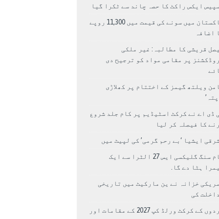
پیس ایکس راکٹ کا حصہ چاند سے ٹکرا گیا
پاکستان میں سونے کی قیمت میں 11,300 روپے
 اضافہ
صل قریشی کا مطالبہ: غیر ملکی
وڈکشنز پر مقامی مواد کو ترجیح دی
ئے
من ویلتھ گیمز کے اختتام پر کھلاڑی
اپتہ’
 ڈی اے نے کرکٹ اسٹیڈیم پر کام جلد شروع
نے کا فیصلہ کر لیا
رقی ایشیا ‘بے رحم گرمی’ کی لپیٹ میں
سام سنگ گلیکسی ایس 27 الٹرا سے ایک
مرا ہٹا دے گا.
ریکی خزانہ نے ین مارکیٹ میں تاریخی
اخلت کی
مردوں کے کرکٹ ورلڈ کپ 2027 کے مقامات اور