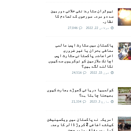
نیوٹران ستارے: نئی خلائی دوربین
سے دو مردہ سورجوں کے تصادم کا
نظارہ
جولائی 22, 2022
27,046
پاکستان میں سٹارٹ اپس: عالمی
معاشی بحران یا غیر ضروری
اخراجات، پاکستانی سٹارٹ اپس
اچانک ملازمین کو نوکریوں سے کیوں
نکالنے لگے ہیں؟
جون 15, 2022
24,516
کولمبیا دریائی گھوڑے بھارت کیوں
بھیجنا چاہتا ہے؟
مارچ 3, 2023
21,334
امريکہ نے پاکستان میں ویکسینیشن
کیلئے اضافی 2 کروڑ ڈالر کا وعدہ
کیا ہے، وفاقی وزیر صحت