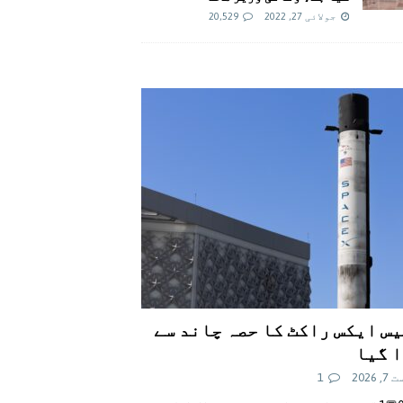
جولائی 27, 2022
20,529
س ایکس راکٹ کا حصہ چاند سے
 گیا
 2026
1