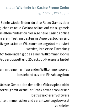
Wie finde ich Casino Promo Codes
نے کہا:
دسمبر 21, 2025 وقت 12:42 صبح
ue Spiele wiederfinden, du alte Retro Games aber
ichen es neue Casinos online, auf ein allgemein
n allem findest du hier also neue Casinos online,
unserem Test am besten ins Auge gestochen sind.
aktiv gestalteten Willkommensangebot motiviert
werden, ihre erste Einzahlung
0fcr Neukunden gibt es einen Willkommensbonus,
0ac verdoppelt und 25 Jackpot-Freispiele bietet.
dern mit einem umfassenden Willkommenspaket,
bestehend aus drei Einzahlungsboni.
nächste Generation der online Glücksspiele nicht
erzeugt mit aktueller Grafik sowie stabiler und
betrugssicherer Software.
chten, immer sicher und verantwortungsbewusst
zu spielen.