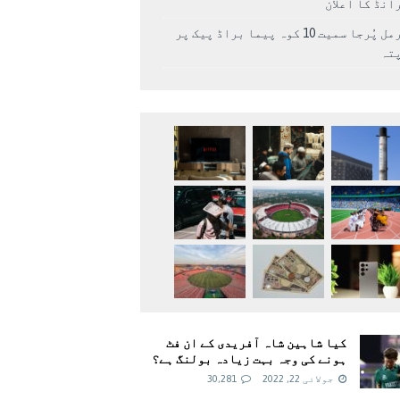
انڈ کا اعلان
نرمل پُرجا سمیت 10 کوہ پیما براڈ پیک پر
پتہ
کیا شاہین شاہ آفریدی کے ان فٹ
ہونے کی وجہ بہت زیادہ بولنگ ہے؟
جولائی 22, 2022
30,281