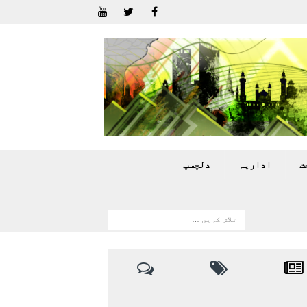
ت
اداريہ
دلچسپ