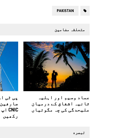
PAKISTAN
متعلقہ مضامین
عماد وسیم اور اہلیہ
پی ٹی اے
ثانیہ اشفاق کے درمیان
صارفین 
علیحدگی کی چہ مگوئیاں
رکھیں
تبصره