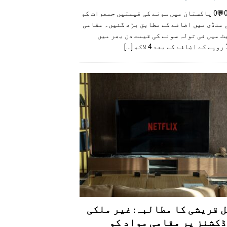
👍0👎0💬0 پاکستان میں سونے کی قیمتیں جمعرات کو
 منڈی میں اضافے کے مطابق بڑھ گئیں۔ مقامی
 میں فی تولہ سونے کی قیمت دن بھر میں
کھ
[...]
 قریشی کا مطالبہ: غیر ملکی
کشنز پر مقامی مواد کو