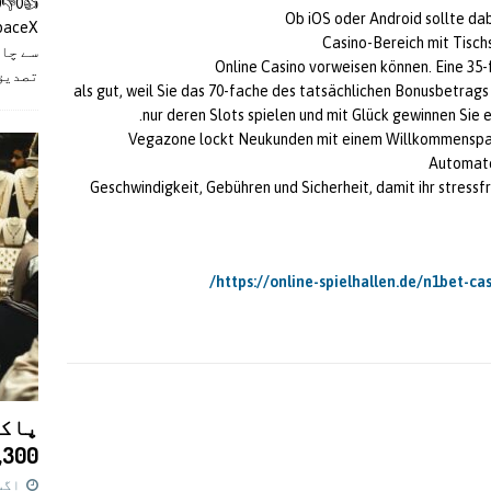
Ob iOS oder Android sollte dab
Casino-Bereich mit Tisch
سے چان
Online Casino vorweisen können. Eine 35
تصدیق
als gut, weil Sie das 70-fache des tatsächlichen Bonusbetrag
nur deren Slots spielen und mit Glück gewinnen Sie 
Vegazone lockt Neukunden mit einem Willkommenspake
Automate
Geschwindigkeit, Gebühren und Sicherheit, damit ihr stressf
https://online-spielhallen.de/n1bet-c
پاکس
11,300 روپے کا 
اگست 7,