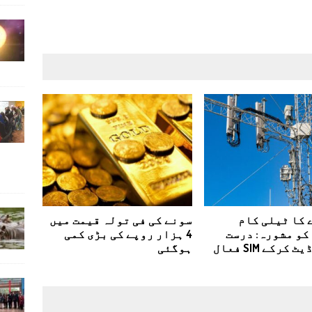
 کا ٹیلی کام
سونے کی فی تولہ قیمت میں
کو مشورہ: درست
4 ہزار روپے کی بڑی کمی
CNIC اپ ڈیٹ کرکے SIM فعال
ہوگئی