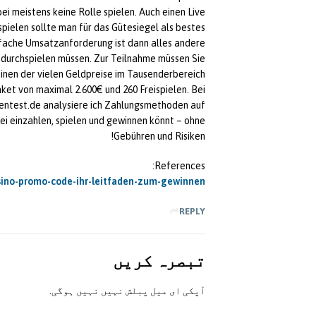
ei meistens keine Rolle spielen. Auch einen Live
spielen sollte man für das Gütesiegel als bestes
-fache Umsatzanforderung ist dann alles andere
s durchspielen müssen. Zur Teilnahme müssen Sie
einen der vielen Geldpreise im Tausenderbereich.
t von maximal 2.600€ und 260 Freispielen. Bei
ntest.de analysiere ich Zahlungsmethoden auf
rei einzahlen, spielen und gewinnen könnt – ohne
Gebühren und Risiken!
References:
asino-promo-code-ihr-leitfaden-zum-gewinnen/
REPLY
تبصرہ کريں
آپکی ای ميل پبلش نہيں نہيں ہوگی.