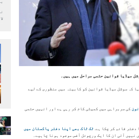
بر
لا
وشل میڈیا قوانین حتمی مراحل میں ہیں۔
ہا کہ سوشل میڈیا قوانین کو کابینہ میں منظوری کے لیے
نون
کی سربراہی میں کمیٹی کام کر رہی ہے اور انہیں حتمی
 دفتر قائم کر چکا ہے.
ٹک ٹاک بھی اپنا دفتر پاکستان میں
ں نہیں آتی ان کا ایک ورچوئل آفس موجود ہونا چاہیے۔