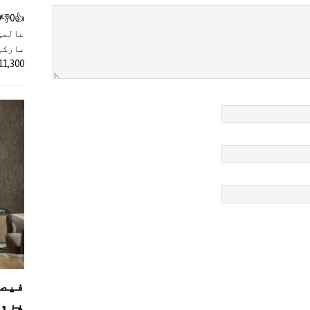
عالمی
مارکیٹ
11,300 روپے کے اضافے کے بعد 4 لا
فیصل
پروڈ