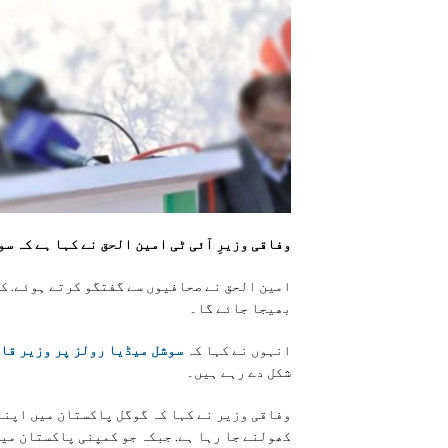
وفاقی وزیرِ آئی ٹی امین الحق نے کہا ہے کہ س
امین الحق نے صحافیوں سے گفتگو کرتے ہوئے. ک
بھیجا جائے گا۔
انہوں نے کہا کہ
سوشل میڈیا رولز پر وزیر قا
شکل دے رہے ہیں۔
وفاقی وزیر نے کہا کہ گوگل پاکستان میں اپنا
کھولنے جا رہا ہے. جبکہ جو کمپنی پاکستان می