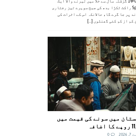
👍0👎0💬1 گزشتہ سال سے خلا میں تیرنے والا ایک
SpaceX راکٹ ٹکڑا بدھ کی صبح سویرے تیز رفتاری
د پر جا گرے گا، حالانکہ اس کے اثرات کی
 کم از کم کئی گھنٹوں
[...]
تان میں سونے کی قیمت میں
اضافہ
 2026
0