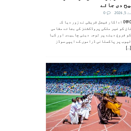
ح دی جائے
 2026
0
👍0👎0💬0 اداکار فیصل قریشی نے زور دیا کہ
ان کو غیر ملکی پروڈکشنز کی بجائے مقامی
و فروغ دینے پر توجہ دینی چاہیے، اور کہا
ٹیوب پر پاکستانی ڈراموں کے ایپی سوڈز
[...