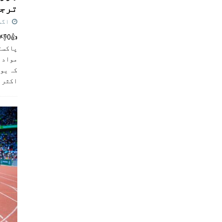
ترجی
اگست 5,
پاکست
مواد ک
کہ یو
اکثر
]