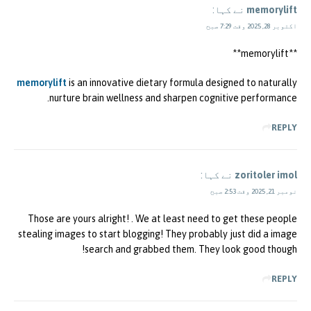
memorylift
نے کہا:
اکتوبر 28, 2025 وقت 7:29 صبح
**memorylift**
memorylift
is an innovative dietary formula designed to naturally
nurture brain wellness and sharpen cognitive performance.
REPLY
zoritoler imol
نے کہا:
نومبر 21, 2025 وقت 2:53 صبح
Those are yours alright! . We at least need to get these people
stealing images to start blogging! They probably just did a image
search and grabbed them. They look good though!
REPLY