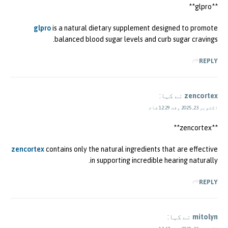
** glpro**
glpro
is a natural dietary supplement designed to promote
balanced blood sugar levels and curb sugar cravings.
REPLY
zencortex
نے کہا:
اکتوبر 23, 2025 وقت 12:29 شام
**zencortex**
zencortex
contains only the natural ingredients that are effective
in supporting incredible hearing naturally.
REPLY
mitolyn
نے کہا: