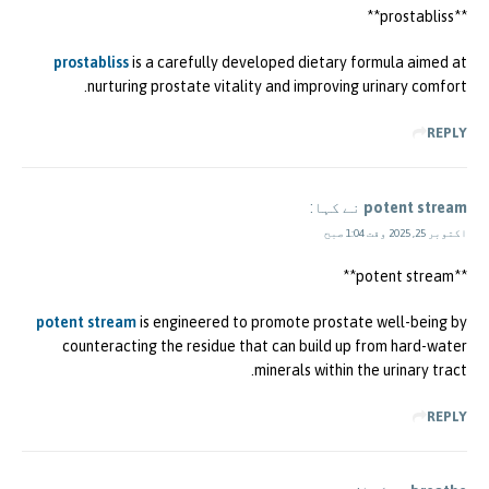
** prostabliss**
prostabliss
is a carefully developed dietary formula aimed at
nurturing prostate vitality and improving urinary comfort.
REPLY
potent stream
نے کہا:
اکتوبر 25, 2025 وقت 1:04 صبح
**potent stream**
potent stream
is engineered to promote prostate well-being by
counteracting the residue that can build up from hard-water
minerals within the urinary tract.
REPLY