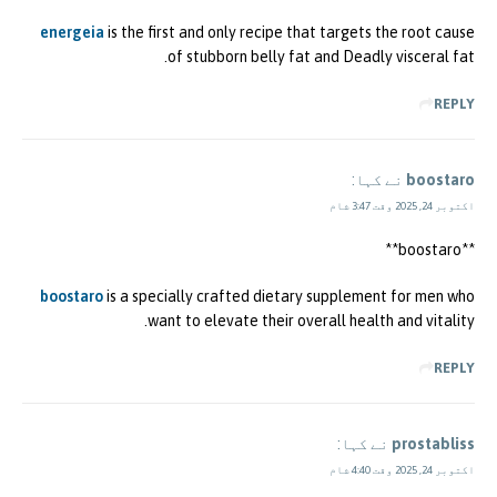
energeia
is the first and only recipe that targets the root cause
of stubborn belly fat and Deadly visceral fat.
REPLY
boostaro
نے کہا:
اکتوبر 24, 2025 وقت 3:47 شام
** boostaro**
boostaro
is a specially crafted dietary supplement for men who
want to elevate their overall health and vitality.
REPLY
prostabliss
نے کہا:
اکتوبر 24, 2025 وقت 4:40 شام