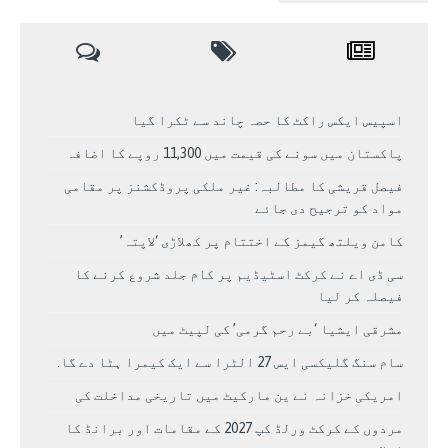
اسپیس ایکس راکٹ کا حصہ چاند سے ٹکرا گیا
پاکستان میں سونے کی قیمت میں 11,300 روپے کا اضافہ
فیصل قریشی کا مطالبہ: غیر ملکی پروڈکشنز پر مقامی
مواد کو ترجیح دی جائے
کامن ویلتھ گیمز کے اختتام پر کھلاڑی ‘لاپتہ’
سی ڈی اے نے کرکٹ اسٹیڈیم پر کام جلد شروع کرنے کا
فیصلہ کر لیا
مشرقی ایشیا ‘بے رحم گرمی’ کی لپیٹ میں
سام سنگ گلیکسی ایس 27 الٹرا سے ایک کیمرا ہٹا دے گا.
امریکی خزانہ نے ین مارکیٹ میں تاریخی مداخلت کی
مردوں کے کرکٹ ورلڈ کپ 2027 کے مقامات اور برانڈ کا