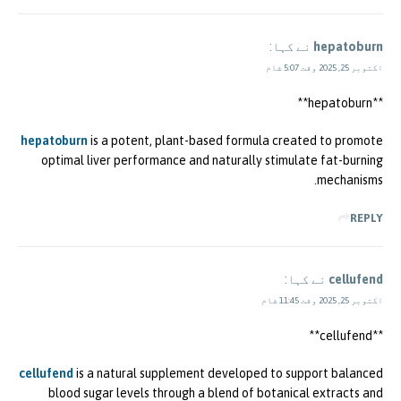
hepatoburn
نے کہا:
اکتوبر 25, 2025 وقت 5:07 شام
**hepatoburn**
hepatoburn
is a potent, plant-based formula created to promote
optimal liver performance and naturally stimulate fat-burning
mechanisms.
REPLY
cellufend
نے کہا:
اکتوبر 25, 2025 وقت 11:45 شام
** cellufend**
cellufend
is a natural supplement developed to support balanced
blood sugar levels through a blend of botanical extracts and