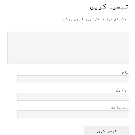
تبصرہ کريں
آپکی ای ميل پبلش نہيں نہيں ہوگی.
نام
ای میل
ویب سائٹ