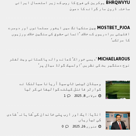
BHRQWVYU
یوکرین کی فوج کا روس کے زیر استعمال ایرانی
ساختہ ڈرون مار گرانے کا دعویٰ
MOSTBET_PJOA
چین سنکیانگ میں ایغور مسلمانوں اور دوسرے
اقلیتی برادريوں کے خلاف ’انسانی حقوق کی سنگین خلاف ورزیوں
کا مرتکب‘
MICHAELAROUS
’دیسی خوراک‘ کھانے والے پاکستانی ویٹ لفٹر
نوح دستگیر بٹ کی نظریں ’اولمپک گولڈ میڈل پر‘
ومبلڈن ٹینس: ٹاپ سیڈ آریانا سبالنکا نے
کوارٹر فائنل کیلئے کوالیفائی کر لیا
جولائی 8, 2025
1
انڈیا: ایک اور ارب پتی خاندان کی ’شاہانہ‘ شادی
کی تیاریاں
جنوری 26, 2025
0