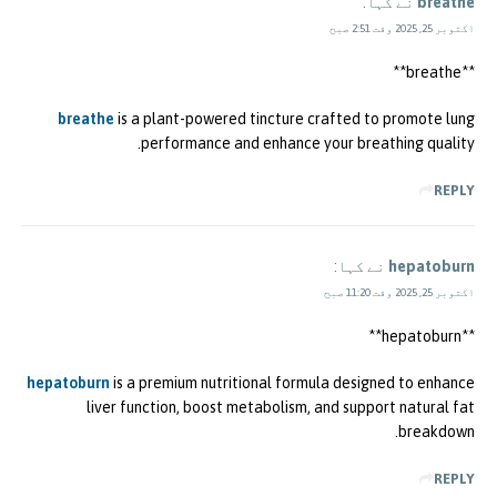
breathe
نے کہا:
اکتوبر 25, 2025 وقت 2:51 صبح
** breathe**
breathe
is a plant-powered tincture crafted to promote lung
performance and enhance your breathing quality.
REPLY
hepatoburn
نے کہا:
اکتوبر 25, 2025 وقت 11:20 صبح
** hepatoburn**
hepatoburn
is a premium nutritional formula designed to enhance
liver function, boost metabolism, and support natural fat
breakdown.
REPLY