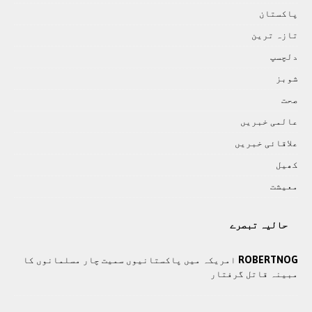
پاکستان
تازہ ترين
دلچسپ
شوبز
صحت
عالمی خبريں
علاقائی خبريں
کھيل
معيشت
حالیہ تبصرے
ROBERTNOG
امریکہ میں پاکستانیوں سمیت چار مسلمانوں کا
مبینہ قاتل گرفتار