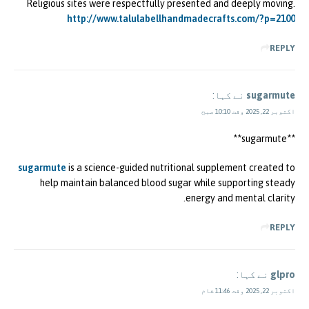
Religious sites were respectfully presented and deeply moving.
http://www.talulabellhandmadecrafts.com/?p=2100
REPLY
sugarmute
نے کہا:
اکتوبر 22, 2025 وقت 10:10 صبح
**sugarmute**
sugarmute
is a science-guided nutritional supplement created to
help maintain balanced blood sugar while supporting steady
energy and mental clarity.
REPLY
glpro
نے کہا:
اکتوبر 22, 2025 وقت 11:46 شام