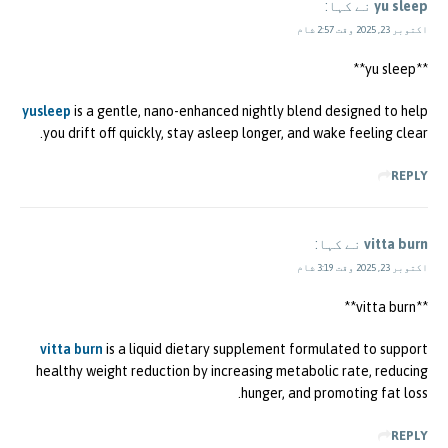
yu sleep
نے کہا:
اکتوبر 23, 2025 وقت 2:57 شام
**yu sleep**
yusleep
is a gentle, nano-enhanced nightly blend designed to help
you drift off quickly, stay asleep longer, and wake feeling clear.
REPLY
vitta burn
نے کہا:
اکتوبر 23, 2025 وقت 3:19 شام
**vitta burn**
vitta burn
is a liquid dietary supplement formulated to support
healthy weight reduction by increasing metabolic rate, reducing
hunger, and promoting fat loss.
REPLY