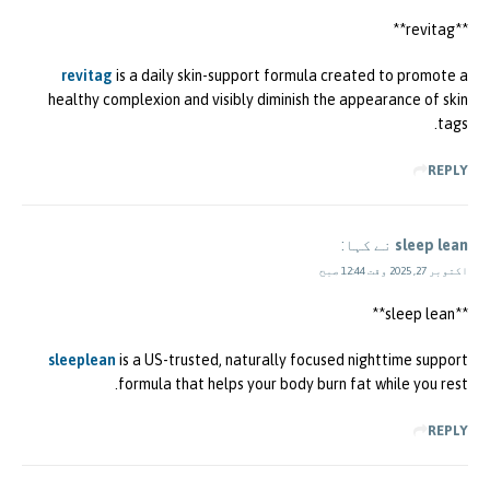
**revitag**
revitag
is a daily skin-support formula created to promote a
healthy complexion and visibly diminish the appearance of skin
tags.
REPLY
sleep lean
نے کہا:
اکتوبر 27, 2025 وقت 12:44 صبح
**sleep lean**
sleeplean
is a US-trusted, naturally focused nighttime support
formula that helps your body burn fat while you rest.
REPLY