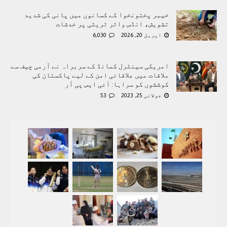
خیبر پختونخوا کے کسانوں میں پانی کی شدید
تشویش، انڈس واٹر ٹریٹی پر خدشات
اپریل 20, 2026
6,030
امریکی سینٹرل کمانڈ کے سربراہ نے آرمی چیف سے
ملاقات میں علاقائی امن کے لیے پاکستان کی
کوششوں کو سراہا: آئی ایس پی آر
جولائی 25, 2023
53