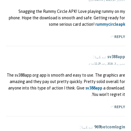
Snagging the Rummy Circle APK! Love playing rummy on my
phone. Hope the download is smooth and safe. Getting ready for
some serious card action!
rummycircleapk
REPLY
sv388app
نے کہا:
جنوری 3, 2026 وقت 11:29 شام
The sv388app.org app is smooth and easy to use. The graphics are
amazing and they pay out pretty quickly. Pretty solid overall for
anyone into this type of action I think. Give
sv388app
a download.
You won’t regret it.
REPLY
969betcomlogin
نے کہا: