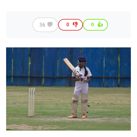
💬
36
👎
👍
0
0