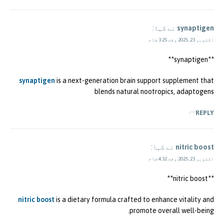
synaptigen
نے کہا:
اکتوبر 23, 2025 وقت 3:25 شام
**synaptigen**
synaptigen
is a next-generation brain support supplement that
blends natural nootropics, adaptogens
REPLY
nitric boost
نے کہا:
اکتوبر 23, 2025 وقت 4:32 شام
**nitric boost**
nitric boost
is a dietary formula crafted to enhance vitality and
promote overall well-being.