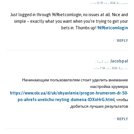
جنوری 4, 2026 وقت 11:59 شام
Just logged in through 969betcomlogin, no issues at all. Nice and
simple – exactly what you want when you’re trying to get your
bets in. Thumbs up!
969betcomlogin
REPLY
Jacobpal
نے کہا:
مارچ 5, 2026 وقت 7:34 شام
Начинающим пользователям стоит уделить внимание
настройка хрумера
https://www.olx.ua/d/uk/obyavlenie/progon-hrumerom-dr-50-
po-ahrefs-uvelichu-reyting-domena-IDXnHrG.html
, чтобы
добиться лучших результатов.
REPLY