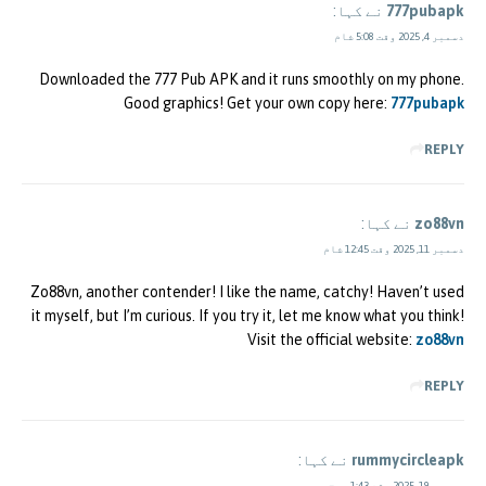
777pubapk
نے کہا:
دسمبر 4, 2025 وقت 5:08 شام
Downloaded the 777 Pub APK and it runs smoothly on my phone.
Good graphics! Get your own copy here:
777pubapk
REPLY
zo88vn
نے کہا:
دسمبر 11, 2025 وقت 12:45 شام
Zo88vn, another contender! I like the name, catchy! Haven’t used
it myself, but I’m curious. If you try it, let me know what you think!
Visit the official website:
zo88vn
REPLY
rummycircleapk
نے کہا:
دسمبر 19, 2025 وقت 1:43 صبح