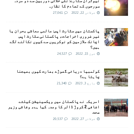
نیوٹران ستارے: نئی خلائی دوربین سے دو مردہ
سورجوں کے تصادم کا نظارہ
جولائی 22, 2022
27,061
پاکستان میں سٹارٹ اپس: عالمی معاشی بحران یا
غیر ضروری اخراجات، پاکستانی سٹارٹ اپس
اچانک ملازمین کو نوکریوں سے کیوں نکالنے لگے
ہیں؟
جون 15, 2022
24,527
کولمبیا دریائی گھوڑے بھارت کیوں بھیجنا
چاہتا ہے؟
مارچ 3, 2023
21,340
امريکہ نے پاکستان میں ویکسینیشن کیلئے
اضافی 2 کروڑ ڈالر کا وعدہ کیا ہے، وفاقی وزیر
صحت
جولائی 27, 2022
20,537