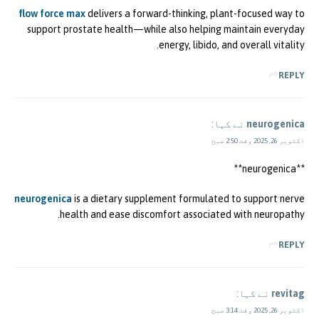
flow force max
delivers a forward-thinking, plant-focused way to
support prostate health—while also helping maintain everyday
energy, libido, and overall vitality.
REPLY
neurogenica
نے کہا:
اکتوبر 26, 2025 وقت 2:50 صبح
** neurogenica**
neurogenica
is a dietary supplement formulated to support nerve
health and ease discomfort associated with neuropathy.
REPLY
revitag
نے کہا:
اکتوبر 26, 2025 وقت 3:14 صبح