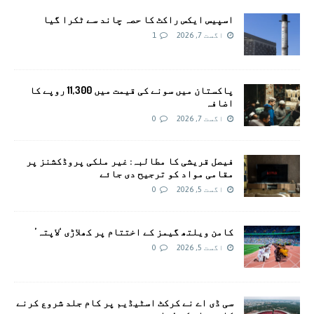
اسپیس ایکس راکٹ کا حصہ چاند سے ٹکرا گیا
اگست 7, 2026
1
پاکستان میں سونے کی قیمت میں 11,300 روپے کا
اضافہ
اگست 7, 2026
0
فیصل قریشی کا مطالبہ: غیر ملکی پروڈکشنز پر
مقامی مواد کو ترجیح دی جائے
اگست 5, 2026
0
کامن ویلتھ گیمز کے اختتام پر کھلاڑی ‘لاپتہ’
اگست 5, 2026
0
سی ڈی اے نے کرکٹ اسٹیڈیم پر کام جلد شروع کرنے