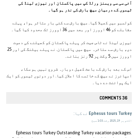
آئی سی سی ویمنز ورلڈ کپ میں پاکستان اور نیوزی لینڈ کی
ٹیموں کے درمیان میچ بارش کی نذر ہو گیا۔
کولمبو میں کھیلا گیا. میچ بارش سے کئی بار متاثر ہوا، پہلے
مقابلے کو 46 اوورز اور بعد میں 36 اوورز تک محدود کیا گیا۔
نیوزی لینڈ نے ٹاس جیت کر پہلے پاکستان کو کھیلنے کی دعوت
دی، بارش سے متاثرہ میچ میں پاکستان. نے پہلے بیٹنگ کی اور 25
اوورز میں 5 وکٹ پر 92 رنز بنائے۔
اس کے بعد بارش کے باعث کھیل دوبارہ شروع نہیں ہو سکا،
امپائرز نے میچ کے خاتمے کا اعلان کیا. اور دونوں ٹیموں کو ایک
ایک پوائنٹ دے دیا۔
36 COMMENTS
Ephesus tours Turkey
نے کہا:
اکتوبر 19, 2025 وقت 1:03 صبح
Ephesus tours Turkey Outstanding Turkey vacation packages.