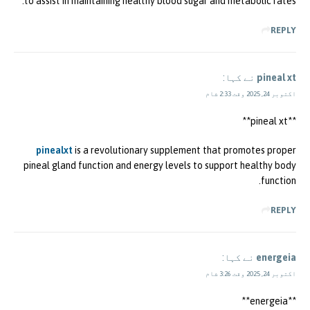
to assist in maintaining healthy blood sugar and metabolic rates.
REPLY
pineal xt
نے کہا:
اکتوبر 24, 2025 وقت 2:33 شام
**pineal xt**
pinealxt
is a revolutionary supplement that promotes proper
pineal gland function and energy levels to support healthy body
function.
REPLY
energeia
نے کہا:
اکتوبر 24, 2025 وقت 3:26 شام
**energeia**