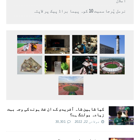
اعلان
نرمل پُرجا سمیت 10 کوہ پیما براڈ پیک پر لاپتہ
کیا شاہین شاہ آفریدی کے ان فٹ ہونے کی وجہ بہت
زیادہ بولنگ ہے؟
جولائی 22, 2022
30,301