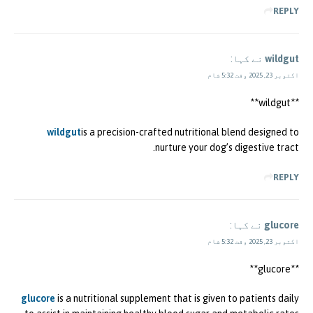
REPLY
wildgut
نے کہا:
اکتوبر 23, 2025 وقت 5:32 شام
** wildgut**
wildgut
is a precision-crafted nutritional blend designed to
nurture your dog’s digestive tract.
REPLY
glucore
نے کہا:
اکتوبر 23, 2025 وقت 5:32 شام
** glucore**
glucore
is a nutritional supplement that is given to patients daily