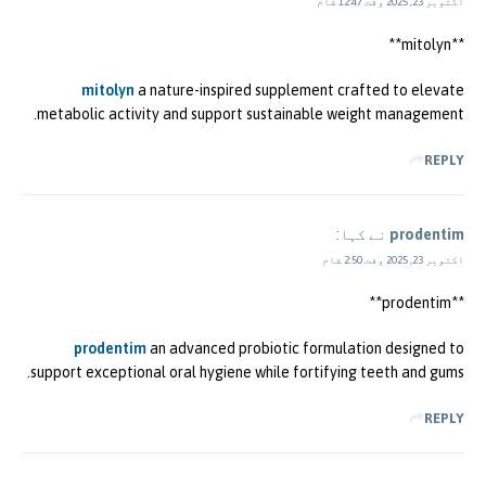
اکتوبر 23, 2025 وقت 12:47 شام
** mitolyn**
mitolyn
a nature-inspired supplement crafted to elevate
metabolic activity and support sustainable weight management.
REPLY
prodentim
نے کہا:
اکتوبر 23, 2025 وقت 2:50 شام
** prodentim**
prodentim
an advanced probiotic formulation designed to
support exceptional oral hygiene while fortifying teeth and gums.
REPLY