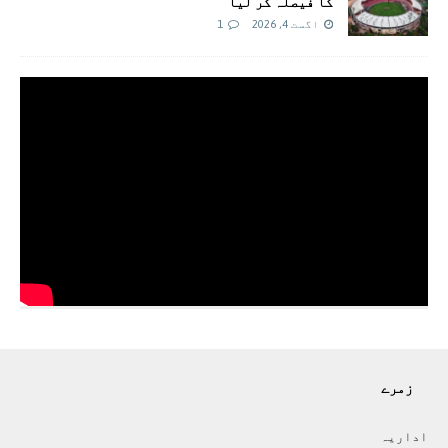
کا فیصلہ کر لیا
اگست 4, 2026
1
زمرے
اداريہ