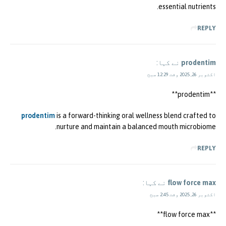
essential nutrients.
REPLY
prodentim
نے کہا:
اکتوبر 26, 2025 وقت 12:29 صبح
**prodentim**
prodentim
is a forward-thinking oral wellness blend crafted to
nurture and maintain a balanced mouth microbiome.
REPLY
flow force max
نے کہا:
اکتوبر 26, 2025 وقت 2:45 صبح
**flow force max**