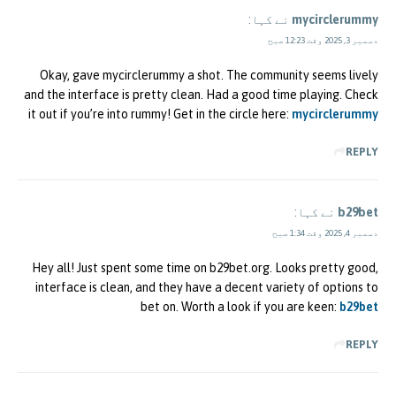
mycirclerummy
نے کہا:
دسمبر 3, 2025 وقت 12:23 صبح
Okay, gave mycirclerummy a shot. The community seems lively
and the interface is pretty clean. Had a good time playing. Check
it out if you’re into rummy! Get in the circle here:
mycirclerummy
REPLY
b29bet
نے کہا:
دسمبر 4, 2025 وقت 1:34 صبح
Hey all! Just spent some time on b29bet.org. Looks pretty good,
interface is clean, and they have a decent variety of options to
bet on. Worth a look if you are keen:
b29bet
REPLY