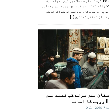
👍0👎0💬1 گزشتہ سال سے خلا میں تیرنے والا ایک
SpaceX راکٹ ٹکڑا بدھ کی صبح سویرے تیز رفتاری
د پر جا گرے گا، حالانکہ اس کے اثرات کی
 کم از کم کئی گھنٹوں
[...]
تان میں سونے کی قیمت میں
اضافہ
 2026
0