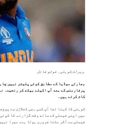
ویرات کوہلی۔ فوٹو فائل
بھارتی میڈیا کے مطابق کوئی پلیئر نہیں چاہے 
پرفارمنس کے بعد آپ اکیلے بیٹھ کر رنجیدہ نہ
کام کرتے ہیں۔
کوہلی کا کہنا تھا آپ کسی بھی کھلاڑی سے پوچھی
میں اپنی فیملی کے ساتھ وقت گزارنے. کا کوئی
فیملی سے آکر ملنا ضروری ہوتا ہے، میرا نہیں