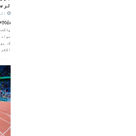
ترجی
اگست 5,
پاکست
مواد ک
کہ یو
اکثر
]