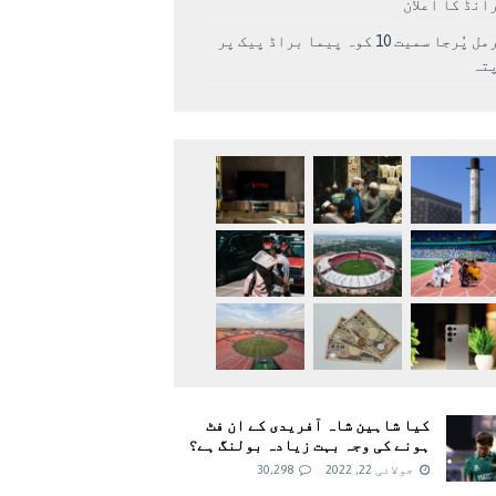
انڈ کا اعلان
نرمل پُرجا سمیت 10 کوہ پیما براڈ پیک پر
پتہ
کیا شاہین شاہ آفریدی کے ان فٹ
ہونے کی وجہ بہت زیادہ بولنگ ہے؟
جولائی 22, 2022
30,298