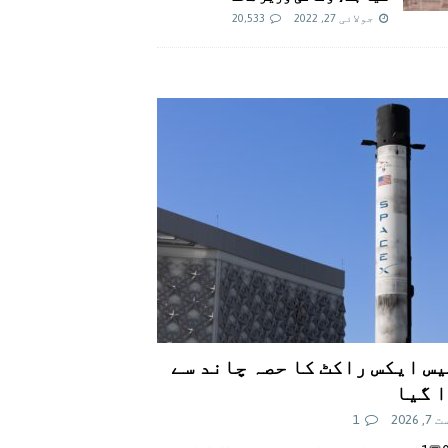
جولائی 27, 2022
20,533
س ایکس راکٹ کا حصہ چاند سے
 گیا
 2026
1