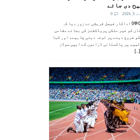
ح دی جائے
 2026
0
👍0👎0💬0 اداکار فیصل قریشی نے زور دیا کہ
ان کو غیر ملکی پروڈکشنز کی بجائے مقامی
و فروغ دینے پر توجہ دینی چاہیے، اور کہا
ٹیوب پر پاکستانی ڈراموں کے ایپی سوڈز
[...