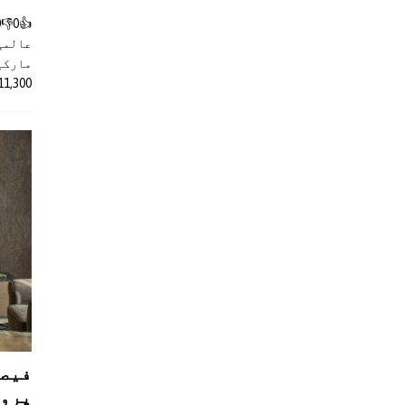
عالمی
مارکیٹ
11,300 روپے کے اضافے کے بعد 4 لا
فیصل
پروڈ