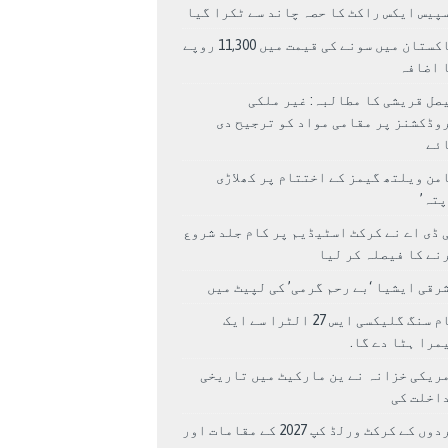
پیس ایکس راکٹ کا حصہ چاند سے ٹکرا گیا
پاکستان میں سونے کی قیمت میں 11,300 روپے
 اضافہ
صل قریشی کا مطالبہ: غیر ملکی
وڈکشنز پر مقامی مواد کو ترجیح دی
ئے
من ویلتھ گیمز کے اختتام پر کھلاڑی
اپتہ’
 ڈی اے نے کرکٹ اسٹیڈیم پر کام جلد شروع
نے کا فیصلہ کر لیا
رقی ایشیا ‘بے رحم گرمی’ کی لپیٹ میں
سام سنگ گلیکسی ایس 27 الٹرا سے ایک
مرا ہٹا دے گا.
ریکی خزانہ نے ین مارکیٹ میں تاریخی
اخلت کی
مردوں کے کرکٹ ورلڈ کپ 2027 کے مقامات اور