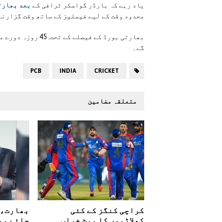
یاد رہے کہ بارڈر گواسکر ٹرافی کے
بعد بھارتی
محدود وقت کے لیے فیملیز کے ساتھ وقت گزارنے
گے۔
PCB
INDIA
CRICKET
متعلقہ مضامین
کراچی کنگز کے کئی
بھارت، 
کھلاڑیوں کا پیٹ خراب
چائے پی