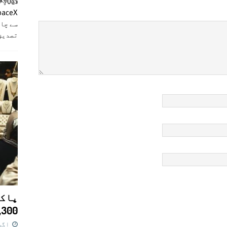
سے چان
تصدیق
پاکس
11,300 روپے کا 
اگست 7,