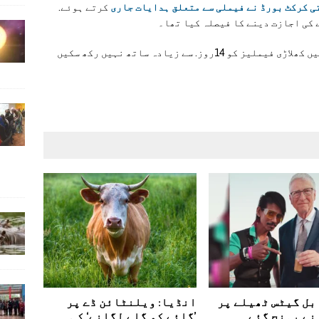
 کرکٹ بورڈ نے فیملی سے متعلق ہدایات جاری
کرتے ہوئے.
 کی اجازت دینے کا فیصلہ کیا تھا۔
بھارتی بورڈ کے فیصلے کے تحت. 45 روزہ دورے میں کھلاڑی فیملیز کو 14روز. سے زیادہ ساتھ نہیں رکھ سکیں
بل گیٹس ٹھیلے پر
انڈیا: ویلنٹائن ڈے پر
نے پہنچ گئے
’گائے کو گلے لگانے‘ کی