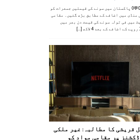
👍0👎0💬0 پاکستان میں سونے کی قیمتیں جمعرات کو
 منڈی میں اضافے کے مطابق بڑھ گئیں۔ مقامی
 میں فی تولہ سونے کی قیمت دن بھر میں
کھ
[...]
 قریشی کا مطالبہ: غیر ملکی
کشنز پر مقامی مواد کو