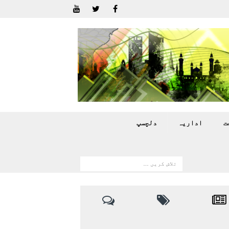
ت
اداريہ
دلچسپ