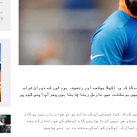
بر
لا
گا کہ وہ اکیلا بیٹھے اور رنجیدہ ہو، ٹور کے دوران خراب
یں ہو سکتے، میں نارمل رہنا چاہتا ہوں پھر آپ اپنی گیم پر
ں گے کہ کیا فیملی آپ کے ساتھ ہو تو جواب ہاں میں ہو گا،
 موقع مس نہیں کرنا چاہوں گا، ٹینشن کی صورتحال کے بعد
 خیال کہ لوگوں کو اس کی سمجھ ہے۔یہ بھی پڑھیں