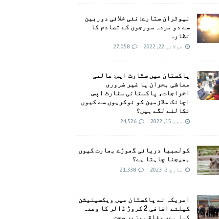
نیوٹران ستارے: نئی خلائی دوربین
سے دو مردہ سورجوں کے تصادم کا
نظارہ
جولائی 22, 2022
27,058
پاکستان میں سٹارٹ اپس: عالمی
معاشی بحران یا غیر ضروری
اخراجات، پاکستانی سٹارٹ اپس
اچانک ملازمین کو نوکریوں سے کیوں
نکالنے لگے ہیں؟
جون 15, 2022
24,526
کولمبیا دریائی گھوڑے بھارت کیوں
بھیجنا چاہتا ہے؟
مارچ 3, 2023
21,338
امريکہ نے پاکستان میں ویکسینیشن
کیلئے اضافی 2 کروڑ ڈالر کا وعدہ
کیا ہے، وفاقی وزیر صحت