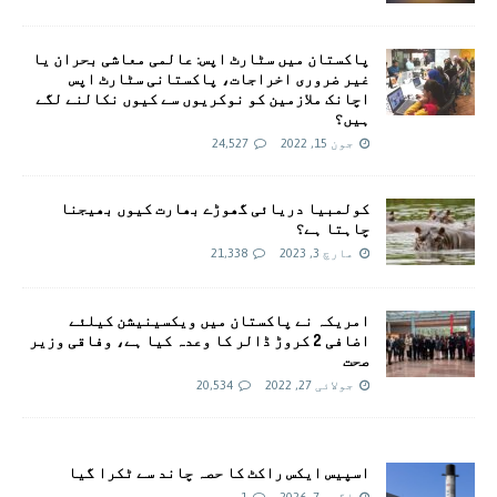
پاکستان میں سٹارٹ اپس: عالمی معاشی بحران یا
غیر ضروری اخراجات، پاکستانی سٹارٹ اپس
اچانک ملازمین کو نوکریوں سے کیوں نکالنے لگے
ہیں؟
جون 15, 2022
24,527
کولمبیا دریائی گھوڑے بھارت کیوں بھیجنا
چاہتا ہے؟
مارچ 3, 2023
21,338
امريکہ نے پاکستان میں ویکسینیشن کیلئے
اضافی 2 کروڑ ڈالر کا وعدہ کیا ہے، وفاقی وزیر
صحت
جولائی 27, 2022
20,534
اسپیس ایکس راکٹ کا حصہ چاند سے ٹکرا گیا