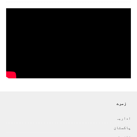
زمرے
اداريہ
پاکستان