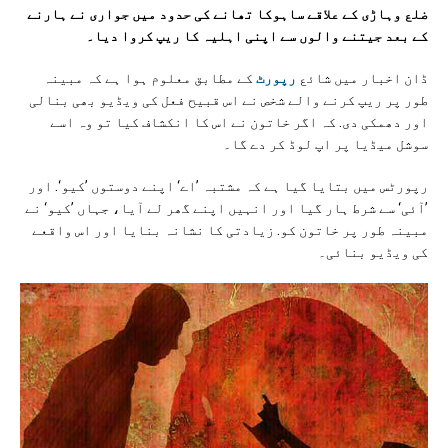
ضلع وہاڑی کے علاقے ساہوکا تھانے کی حدود میں جواری نے ہارنے
کے بعد جیتنے والوں سے اپنی اہلیہ کا ریپ کروا دیا۔
ڈان اخبار میں شائع
رپورٹ
کے مطابق معلوم ہوا ہے کہ مبینہ
طور پر ریپ کرنے والے شخص نے اس قبیح فعل کی ویڈیو بھی بنالی
اور دھمکی دی. کہ اگر خاتون نے اس کا انکشاف کیا تو وہ اسے
سوشل میڈیا پر اپ لوڈ کر دے گا۔
رپورٹس میں بتایا گیا ہے کہ مشتبہ ’اے‘ اپنے دوستوں ’کیو‘. اور
’آئی‘ سے شرط ہار گیا اور انہیں اپنے گھر لے آیا، جہاں ’کیو‘ نے
مبینہ طور پر خاتون کو. زیادتی کا نشانہ بنایا اور اس واقعے
کی ویڈیو بنائی۔