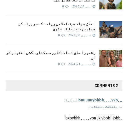
مئی 14, 2026
0
اعلان جہاد صرف اسلامی ریاست کے سربراہ کی
صوابدید: علما کا فتویٰ
جنوری 10, 2023
0
یشمیرا جان نے اداکاری سے کنارہ کشی اختیار کر
لی
دسمبر 21, 2024
0
2 COMMENTS
,, ,buuuuuybhbb, , , ,vvb
نے کہا:
مارچ 13, 2025 وقت 5:15 شام
, bxbybhh , , , , , vpn ,’kivbbbjjjbbb