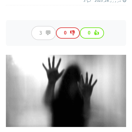
فروری 28, 2025
3
💬
3
👎
👍
0
0