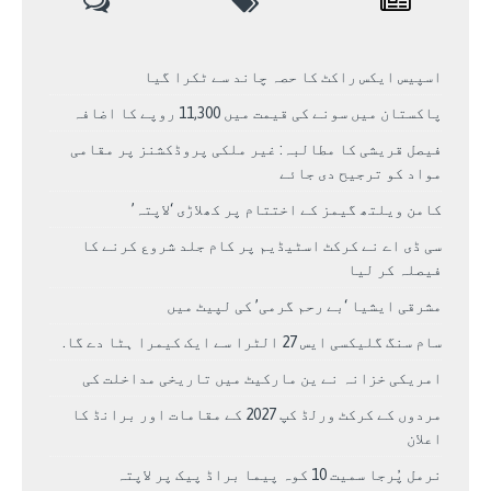
اسپیس ایکس راکٹ کا حصہ چاند سے ٹکرا گیا
پاکستان میں سونے کی قیمت میں 11,300 روپے کا اضافہ
فیصل قریشی کا مطالبہ: غیر ملکی پروڈکشنز پر مقامی
مواد کو ترجیح دی جائے
کامن ویلتھ گیمز کے اختتام پر کھلاڑی ‘لاپتہ’
سی ڈی اے نے کرکٹ اسٹیڈیم پر کام جلد شروع کرنے کا
فیصلہ کر لیا
مشرقی ایشیا ‘بے رحم گرمی’ کی لپیٹ میں
سام سنگ گلیکسی ایس 27 الٹرا سے ایک کیمرا ہٹا دے گا.
امریکی خزانہ نے ین مارکیٹ میں تاریخی مداخلت کی
مردوں کے کرکٹ ورلڈ کپ 2027 کے مقامات اور برانڈ کا
اعلان
نرمل پُرجا سمیت 10 کوہ پیما براڈ پیک پر لاپتہ