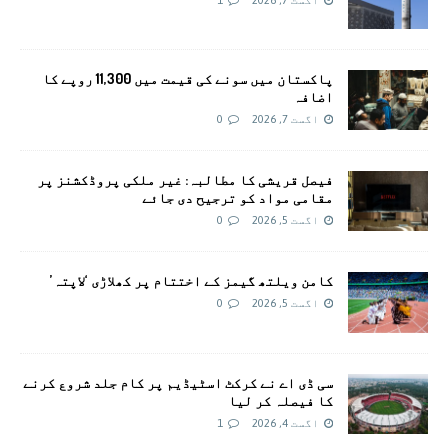
اگست 7, 2026
1
پاکستان میں سونے کی قیمت میں 11,300 روپے کا
اضافہ
اگست 7, 2026
0
فیصل قریشی کا مطالبہ: غیر ملکی پروڈکشنز پر
مقامی مواد کو ترجیح دی جائے
اگست 5, 2026
0
کامن ویلتھ گیمز کے اختتام پر کھلاڑی ‘لاپتہ’
اگست 5, 2026
0
سی ڈی اے نے کرکٹ اسٹیڈیم پر کام جلد شروع کرنے
کا فیصلہ کر لیا
اگست 4, 2026
1