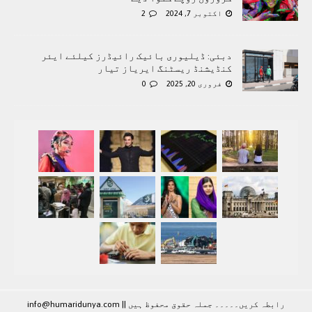
اکتوبر 7, 2024
2
دبئی: ڈیلیوری بائیک رائیڈرز کیلئے ایئر
کنڈیشنڈ ریسٹنگ ایریاز تیار
فروری 20, 2025
0
رابطہ کريں۔۔۔۔۔ جملہ حقوق محفوظ ہيں |
|
info@humaridunya.com