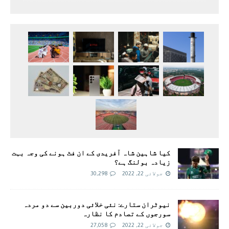
کیا شاہین شاہ آفریدی کے ان فٹ ہونے کی وجہ بہت
زیادہ بولنگ ہے؟
جولائی 22, 2022
30,298
نیوٹران ستارے: نئی خلائی دوربین سے دو مردہ
سورجوں کے تصادم کا نظارہ
جولائی 22, 2022
27,058