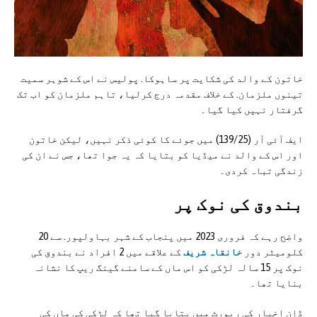
خاتون کے والد کی شکایت پر ساہوکا. پولیس نے اس کے شوہر سمیت
تینوں ملزمان. کے خلاف مقدمہ درج کرلیا، تاہم ملزمان کو اب تک
گرفتار نہیں کیا گیا۔
ایف آئی آر (139/25) میں جوئے کا کوئی ذکر نہیں، لیکن خاتون
اور اس کے والد نے میڈیا کو بتایا کہ یہ جوا تھا، جس نے ان کی
زندگی تباہ کردی۔
بندوق کی نوک پر
واضح رہے کہ فروری 2023 میں پنجاب کے شہر بہاولپور. سے 20
کلومیٹر دور
خانقاہ شریف
کے علاقے میں 2 افراد نے بندوق کی
نوک پر 15 سالہ لڑکی کو اس ماں کے سامنے گینگ ریپ کا نشانہ
بنایا تھا۔
ڈان اخبار کی رپورٹ میں بتایا گیا تھا کہ لڑکی کی ماں کی