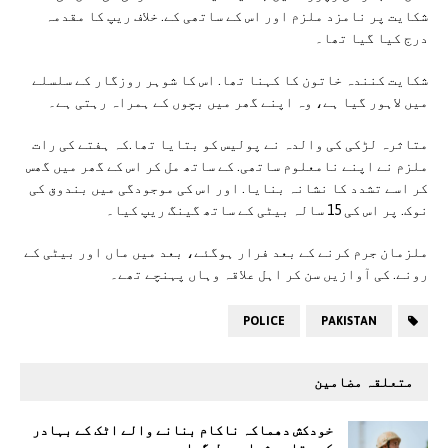
شکایت پر نامزد ملزم اور اس کے ساتھی کے. خلاف ریپ کا مقدمہ
درج کیا گیا تھا۔
شکایت کنندہ خاتون کا کہنا تھا. اس کا شوہر روزگار کے سلسلے
میں لاہور گیا ہے، وہ اپنے گھر میں بچوں کے ہمراہ رہتی ہے۔
متاثرہ لڑکی کی والدہ نے پولیس کو بتایا تھا.کہ ہفتے کی رات
ملزم نے اپنے نامعلوم ساتھی. کے ساتھ مل کر اس کے گھر میں گھس
کر اسے تشدد کا نشانہ بنایا. اور اس کی موجودگی میں بندوق کی
نوک. پر اس کی 15 سالہ بیٹی کے ساتھ گینگ ریپ کیا۔
ملزمان جرم کرنے کے بعد فرار ہوگئے، بعد میں ماں اور بیٹی کے
رونے. کی آوازیں سن کر اہل علاقہ وہاں پہنچے تھے۔
POLICE
PAKISTAN
متعلقہ مضامین
خودکش دھماکہ ناکام بنانے والے اٹک کے بہادر
کو ستارہ شجاعت مل گیا