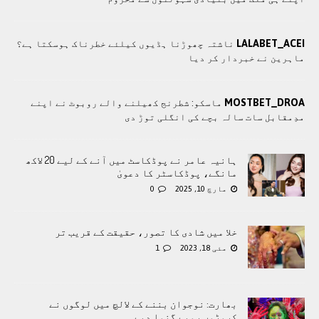
LALABET_ACEI
ناشتہ چھوڑنا ہڈیوں کیلئے خطرناک ہوسکتا ہے؟
ماہرین نے خبردار کر دیا
MOSTBET_DROA
ماسکو: شطرنج کھیلنے والے روبوٹ نے اپنے
مدِمقابل سات سالہ بچے کی انگلی توڑ دی
ہانیہ عامر نے پوڈکاسٹ میں آنے کے لیے 20 لاکھ
مانگے، پوڈکاسٹر کا دعویٰ
مارچ 10, 2025
0
خلا میں شادی کا تصور، حقیقت کے قریب تر
مئی 18, 2023
1
بھارت: نوجوان بننے کے لالچ میں لوگوں نے
کروڑوں روپے گنوا دیے