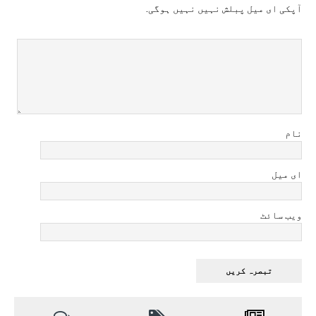
آپکی ای ميل پبلش نہيں نہيں ہوگی.
نام
ای میل
ویب سائٹ