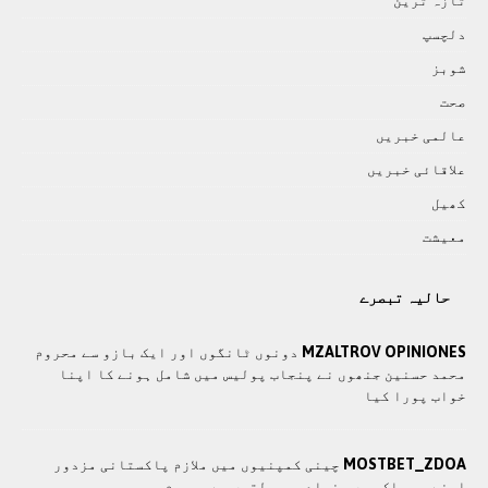
تازہ ترين
دلچسپ
شوبز
صحت
عالمی خبريں
علاقائی خبريں
کھيل
معيشت
حالیہ تبصرے
MZALTROV OPINIONES
دونوں ٹانگوں اور ایک بازو سے محروم
محمد حسنین جنھوں نے پنجاب پولیس میں شامل ہونے کا اپنا
خواب پورا کیا
MOSTBET_ZDOA
چينی کمپنيوں ميں ملازم پاکستانی مزدور
اپنے ہی ملک ميں بنيادی سہولتوں سے محروم