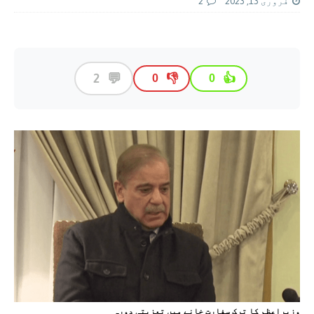
فروری 13, 2023
2
💬
2
👎
👍
0
0
وزیراعظم کا ترک سفارت خانے میں تعزیتی دورہ