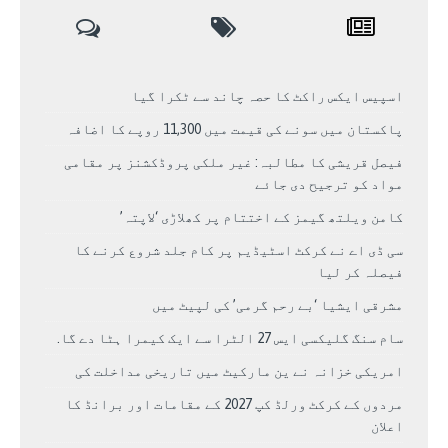
اسپیس ایکس راکٹ کا حصہ چاند سے ٹکرا گیا
پاکستان میں سونے کی قیمت میں 11,300 روپے کا اضافہ
فیصل قریشی کا مطالبہ: غیر ملکی پروڈکشنز پر مقامی
مواد کو ترجیح دی جائے
کامن ویلتھ گیمز کے اختتام پر کھلاڑی ‘لاپتہ’
سی ڈی اے نے کرکٹ اسٹیڈیم پر کام جلد شروع کرنے کا
فیصلہ کر لیا
مشرقی ایشیا ‘بے رحم گرمی’ کی لپیٹ میں
سام سنگ گلیکسی ایس 27 الٹرا سے ایک کیمرا ہٹا دے گا.
امریکی خزانہ نے ین مارکیٹ میں تاریخی مداخلت کی
مردوں کے کرکٹ ورلڈ کپ 2027 کے مقامات اور برانڈ کا
اعلان