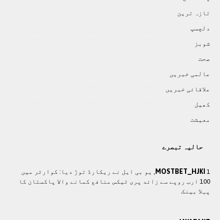
تازہ ترين
دلچسپ
شوبز
صحت
عالمی خبريں
علاقائی خبريں
کھيل
معيشت
حالیہ تبصرے
MOSTBET_HJKI
1, یو بی ایل نے ریکارڈ توڑ دیا: کوارٹر میں
100 ارب روپے سے زائد پری ٹیکس منافع کمانے والا پاکستان کا
پہلا بینک