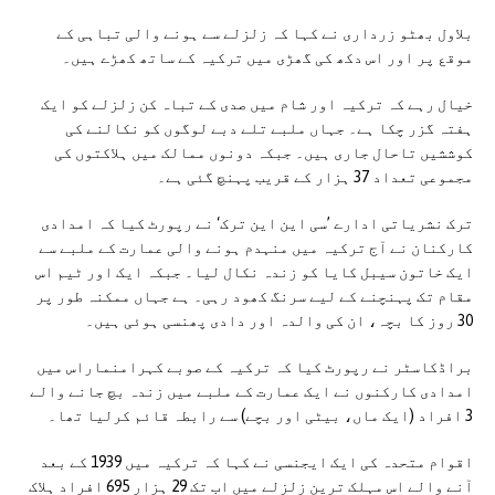
بلاول بھٹو زرداری نے کہا کہ زلزلے سے ہونے والی تباہی کے
موقع پر اور اس دکھ کی گھڑی میں ترکیہ کے ساتھ کھڑے ہیں۔
خیال رہے کہ ترکیہ اور شام میں صدی کے تباہ کن زلزلے کو ایک
ہفتہ گزر چکا ہے۔ جہاں ملبے تلے دبے لوگوں کو نکالنے کی
کوششیں تاحال جاری ہیں۔ جبکہ دونوں ممالک میں ہلاکتوں کی
مجموعی تعداد 37 ہزار کے قریب پہنچ گئی ہے۔
ترک نشریاتی ادارے ’سی این این ترک‘ نے رپورٹ کیا کہ امدادی
کارکنان نے آج ترکیہ میں منہدم ہونے والی عمارت کے ملبے سے
ایک خاتون سیبل کایا کو زندہ نکال لیا۔ جبکہ ایک اور ٹیم اس
مقام تک پہنچنے کے لیے سرنگ کھود رہی۔ ہے جہاں ممکنہ طور پر
30 روز کا بچہ، ان کی والدہ اور دادی پھنسی ہوئی ہیں۔
براڈکاسٹر نے رپورٹ کیا کہ ترکیہ کے صوبے کہرامنماراس میں
امدادی کارکنوں نے ایک عمارت کے ملبے میں زندہ بچ جانے والے
3 افراد (ایک ماں، بیٹی اور بچے) سے رابطہ قائم کرلیا تھا۔
اقوام متحدہ کی ایک ایجنسی نے کہا کہ ترکیہ میں 1939 کے بعد
آنے والے اس مہلک ترین زلزلے میں اب تک 29 ہزار 695 افراد ہلاک