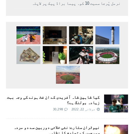
نرمل پُرجا سمیت 10 کوہ پیما براڈ پیک پر لاپتہ
کیا شاہین شاہ آفریدی کے ان فٹ ہونے کی وجہ بہت
زیادہ بولنگ ہے؟
جولائی 22, 2022
30,298
نیوٹران ستارے: نئی خلائی دوربین سے دو مردہ
سورجوں کے تصادم کا نظارہ