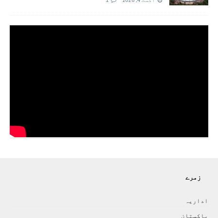
اگست 4, 2026
1
زمرے
اداريہ
پاکستان