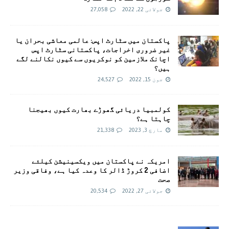
جولائی 22, 2022
27,058
پاکستان میں سٹارٹ اپس: عالمی معاشی بحران یا
غیر ضروری اخراجات، پاکستانی سٹارٹ اپس
اچانک ملازمین کو نوکریوں سے کیوں نکالنے لگے
ہیں؟
جون 15, 2022
24,527
کولمبیا دریائی گھوڑے بھارت کیوں بھیجنا
چاہتا ہے؟
مارچ 3, 2023
21,338
امريکہ نے پاکستان میں ویکسینیشن کیلئے
اضافی 2 کروڑ ڈالر کا وعدہ کیا ہے، وفاقی وزیر
صحت
جولائی 27, 2022
20,534