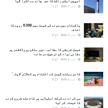
اسپیس ایکس راکٹ کا حصہ چاند سے ٹکرا گیا
اگست 7, 2026
1
پاکستان میں سونے کی قیمت میں 11,300 روپے کا
اضافہ
اگست 7, 2026
0
فیصل قریشی کا مطالبہ: غیر ملکی پروڈکشنز پر
مقامی مواد کو ترجیح دی جائے
اگست 5, 2026
0
کامن ویلتھ گیمز کے اختتام پر کھلاڑی ‘لاپتہ’
اگست 5, 2026
0
سی ڈی اے نے کرکٹ اسٹیڈیم پر کام جلد شروع کرنے
کا فیصلہ کر لیا