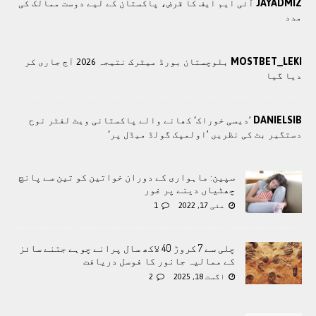
JAYADMIZ
آئی ایم ایف کا قرض، پاکستان کے لیے دوست ممالک کی
مدد
MOSTBET_LEKI
بلوچستان بورڈ میٹرک نتیجہ 2026 آج جاری کر
دیا گیا
DANIELSIB
’دیسی خوراک‘ کھانے والے پاکستانی ویٹ لفٹر نوح
دستگیر بٹ کی نظریں ’اولمپک گولڈ میڈل پر‘
سپین: ماہواری کے دوران خواتین کو تین سے پانچ
چھٹیاں دینے پر غور
مئی 17, 2022
1
چلی سے 7 کروڑ 40 لاکھ سال پرانے چوہے جتنے سائز
کے ممالیہ جانور کا فوسل دریافت
اگست 18, 2025
2