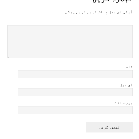
آپکی ای ميل پبلش نہيں نہيں ہوگی.
نام
ای میل
ویب سائٹ