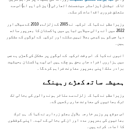
تاکہ نیشنل ڈیزاسٹر مینجمنٹ اتھارٹی (این ڈی ایم اے) اس سے
متعلق ضروری اقدامات کر سکے۔
وزیراعظم نے کہا کہ ترکیہ نے 2005 کے زلزلے، 2010 کے سیلاب اور
2022 میں آنے والی سیلابی تباہی میں پاکستان کا بھرپور ساتھ
دیا جس کو ہم کبھی بھلا نہیں سکتے اور ترکیہ کے لوگوں کے مشکور
ہیں۔
انہوں نے کہا کہ اس وقت ترکیہ کے لوگوں پر مشکل کی گھڑی ہے جس
میں ہزاروں افراد جاں بحق ہو چکے ہیں اس لیے پاکستان بحیثیت
برادر ملک اپنی بھرپور معاونت فراہم کرے گا۔
ہميشہ ساتھ کھڑے رہينگے
وزیراعظم نے کہا کہ زلزلے سے متاثر ہونے والوں کی بحالی تک
ترک بھائیوں کی معاونت جاری رکھیں گے۔
اس موقع پر وزیر خارجہ بلاول بھٹو زرداری نے کہا کہ ہم ترک
بھائیوں کی بھرپور مدد اور ان کی بحالی کے لیے۔ اپنی کوششوں
کا اعادہ کرتے ہیں۔