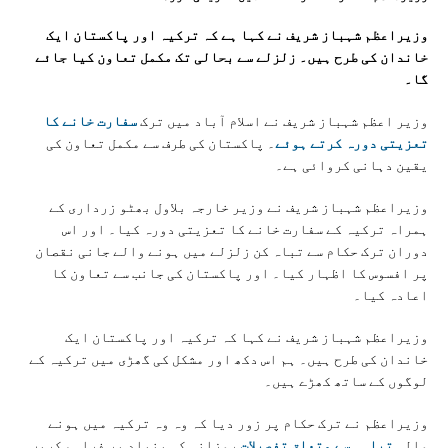
وزیراعظم شہباز شریف نے کہا ہے کہ ترکیہ اور پاکستان ایک
خاندان کی طرح ہیں۔ زلزلے سے بحالی تک مکمل تعاون کیا جائے
گا۔
وزیر اعظم شہباز شریف نے اسلام آباد میں ترک
سفارت خانے کا
تعزیتی دورہ کرتے ہوئے
۔ پاکستان کی طرف سے مکمل تعاون کی
یقین دہانی کروائی ہے۔
وزیراعظم شہباز شریف نے وزیر خارجہ بلاول بھٹو زرداری کے
ہمراہ ترکیہ کے سفارت خانے کا تعزیتی دورہ کیا۔ اور اس
دوران ترک حکام سے تباہ کن زلزلے میں ہونے والے جانی نقصان
پر افسوس کا اظہار کیا۔ اور پاکستان کی جانب سے تعاون کا
اعادہ کیا۔
وزیراعظم شہباز شریف نے کہا کہ ترکیہ اور پاکستان ایک
خاندان کی طرح ہیں۔ ہم اس دکھ اور مشکل کی گھڑی میں ترکیہ کے
لوگوں کے ساتھ کھڑے ہیں۔
وزیراعظم نے ترک حکام پر زور دیا کہ وہ وہ ترکیہ میں ہونے
والی
تباہی سے متعلق تفصیلات
روزانہ کی بنیاد پر فراہم کریں