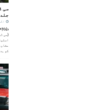
سی ڈ
جلد 
اگست 4,
(سی ڈی
اسٹیڈی
مشاور
کو ہد