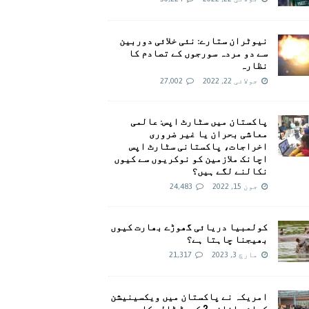
نیوٹران ستارے: نئی خلائی دوربین
سے دو مردہ سورجوں کے تصادم کا
نظارہ
جولائی 22, 2022
27,002
پاکستان میں سٹارٹ اپس: عالمی
معاشی بحران یا غیر ضروری
اخراجات، پاکستانی سٹارٹ اپس
اچانک ملازمین کو نوکریوں سے کیوں
نکالنے لگے ہیں؟
جون 15, 2022
24,483
کولمبیا دریائی گھوڑے بھارت کیوں
بھیجنا چاہتا ہے؟
مارچ 3, 2023
21,317
امريکہ نے پاکستان میں ویکسینیشن
کیلئے اضافی 2 کروڑ ڈالر کا وعدہ