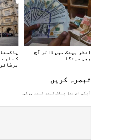
انٹر بینک میں ڈالر آج
پاکستان
بھی مہنگا
کے لیے ا
برطانوی
تبصرہ کريں
آپکی ای ميل پبلش نہيں نہيں ہوگی.