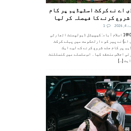
ی اے نے کرکٹ اسٹیڈیم پر کام
شروع کرنے کا فیصلہ کر لیا
 2026
1
👍0👎0💬1 اسلام آباد: کیپیٹل ڈیولپمنٹ اتھارٹی
 اے) نے پیر کو دارلحکومت میں پہلے کرکٹ
م پر کام جلد شروع کرنے کے لیے ایک
تی اجلاس منعقد کیا۔ اس سلسلے میں کنسلٹنٹ
ایت
[...]