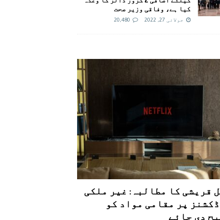
کیا ہے، وفاقی وزیر صحت
جولائی 27, 2022
20,480
 قریشی کا مطالبہ: غیر ملکی
کشنز پر مقامی مواد کو
ح دی جائے