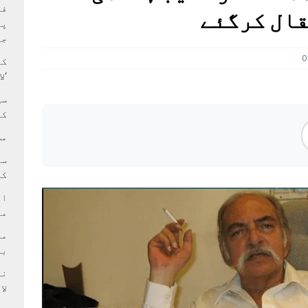
بہ: غیر ملکی پروڈکشنز پر مقامی مواد کو ترجیح دی جائے
فی
قال کرگئے
پر
جا
0
کا
‘ل
سی
کر
مش
کی
ام
مد
بر
لا