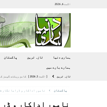
اگست 6, 2026
ہماری دنیا
تازہ ترين
پاکستان
ہمارے بارے ميں
تازہ ترين
[ اگست 5, 2026 ]
کامن ویلتھ گیمز کے 
[ اگست 4, 2026 ]
سی ڈی اے نے کرکٹ ا
پاکستان
نامور اداکار و ڈراما نگار شعیب ہاشمی 84 برس کی عم
[ اگست 4, 2026 ]
مشرقی ایشیا ‘بے رحم
[ اگست 3, 2026 ]
سام سنگ گلیکسی ایس 27 الٹرا سے ایک کیمرا ہٹا دے 