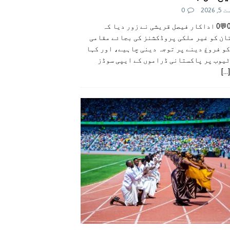
 2026
0
👍0👎0💬0 اداکار فیصل قریشی نے زور دیا کہ
ان کو غیر ملکی پروڈکشنز کی بجائے مقامی
و فروغ دینے پر توجہ دینی چاہیے، اور کہا
ٹیوب پر پاکستانی ڈراموں کے ایپی سوڈز
[...