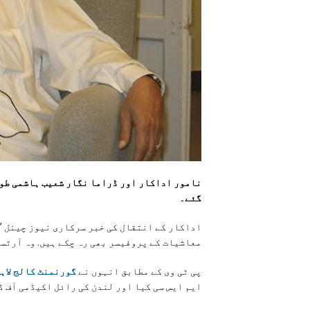
گئے۔
اداکار کے انتقال کی خبر سرکاری نیوز چینل ’پ
معاشیات کے پروفیسر بھی رہ چکے ہیں. وہ آرٹس
پی ٹی وی کے مطابق انہوں نے
گورنمنٹ کالج لاہ
ایم ایس سی کیا اور لندن کی رائل اکیڈمی آف ڈ