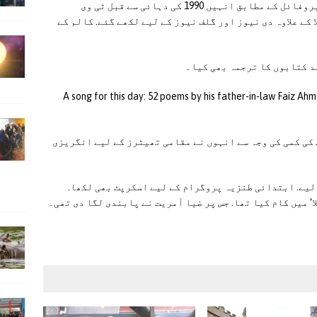
2012 میں شائع ہونے والی شعیب ہاشمی کی ڈان پروفائل کے مطابق انہیں 1990 کی دہائی سے قبل ٹی وی
کے علاوہ دی نیوز اور گلف نیوز کے لیے لکھے گئے. کالم کے
ند کتابوں کا ترجمہ بھی کیا۔
فار دس ڈے: فیض احمد فیض کی 52 نظمیں (A song for this day: 52 poems by his father-in-law Faiz Ahmed
کی کمی کی وجہ سے انہوں نے مقامی تھیٹرز کے لیے انگریزی
 پی ٹی وی کے لیے. ابتدائی طنزیہ پروگرام کے لیے اسکرپٹ بھی لکھا.