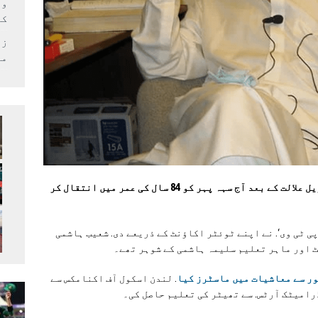
وف
کر
زل
می
نامور اداکار اور ڈراما نگار شعیب ہاشمی طویل علالت کے بعد آج سہہ پہر کو 84 سال کی عمر میں انتقال کر
ی ٹی وی‘. نے اپنے ٹوئٹر اکاؤنٹ کے ذریعے دی. شعیب ہاشمی
ٹ اور ماہر تعلیم سلیمہ ہاشمی کے شوہر تھے۔
ور سے معاشیات میں ماسٹرز کیا
. لندن اسکول آف اکنامکس سے
رامیٹک آرٹس. سے تھیٹر کی تعلیم حاصل کی۔