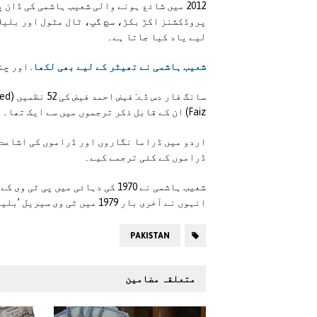
پروڈکشنز اکڑ بکڑ، سچ گپ، ٹال مٹول اور بلیلا 
لیے یاد کیا جاتا ہے۔
شعیب ہاشمی نے تھیٹر کے لیے بھی لکھا
. اور چ
سانگ 
Faiz) ان کے قابل ذکر ترجموں میں سے ایک تھا۔
اردو میں ڈراما نگاروں اور ڈراموں کی اشاعت 
ڈراموں کے کئی ترجمے کیے۔
شعیب ہاشمی نے 1970 کی دہائی میں
انہوں نے آخری بار 1979 میں ٹی وی سیریل ’بلیلا‘ میں کام کیا تھا. جس پر ضیا آمریت نے پابندی لگا دی تھی۔
PAKISTAN
متعلقہ مضامین