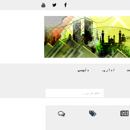
ت
اداريہ
دلچسپ