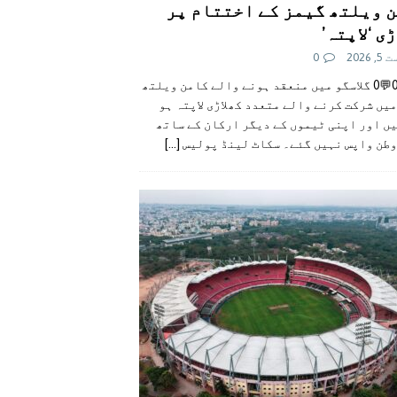
 ویلتھ گیمز کے اختتام پر
ی ‘لاپتہ’
 2026
0
👍0👎0💬0 گلاسگو میں منعقد ہونے والے کامن ویلتھ
یں شرکت کرنے والے متعدد کھلاڑی لاپتہ ہو
ں اور اپنی ٹیموں کے دیگر ارکان کے ساتھ
وطن واپس نہیں گئے۔ سکاٹ لینڈ پولیس
[...]