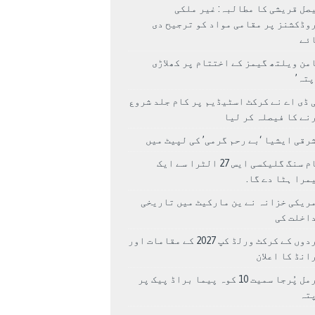
صل قریشی کا مطالبہ: غیر ملکی
وڈکشنز پر مقامی مواد کو ترجیح دی
ئے
من ویلتھ گیمز کے اختتام پر کھلاڑی
اپتہ’
 ڈی اے نے کرکٹ اسٹیڈیم پر کام جلد شروع
نے کا فیصلہ کر لیا
رقی ایشیا ‘بے رحم گرمی’ کی لپیٹ میں
سام سنگ گلیکسی ایس 27 الٹرا سے ایک
مرا ہٹا دے گا.
ریکی خزانہ نے ین مارکیٹ میں تاریخی
اخلت کی
مردوں کے کرکٹ ورلڈ کپ 2027 کے مقامات اور
انڈ کا اعلان
نرمل پُرجا سمیت 10 کوہ پیما براڈ پیک پر
پتہ