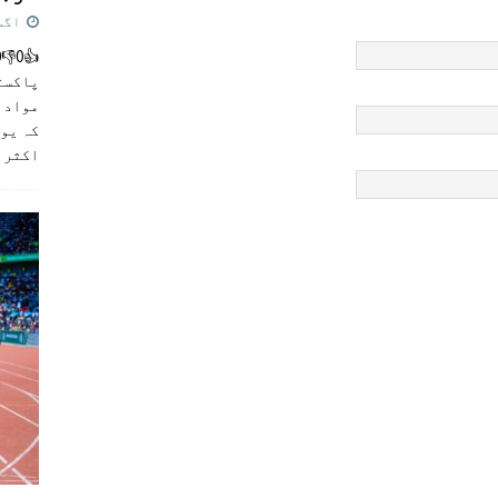
اگست 5,
پاکست
مواد ک
کہ یو
اکثر
]