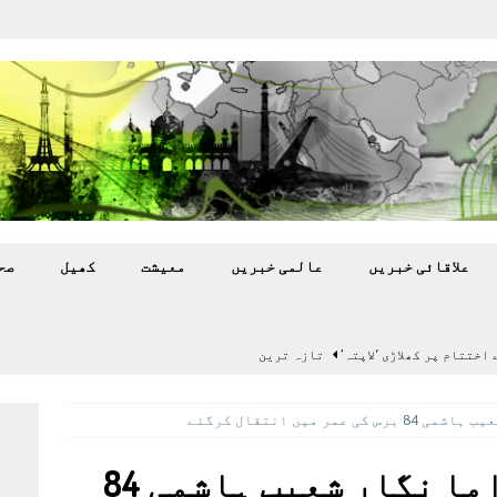
علاقائی خبريں
عالمی خبريں
معيشت
کھيل
صح
اختتام پر کھلاڑی ‘لاپتہ’
تازہ ترين
سٹیڈیم پر کام جلد شروع کرنے کا فیصلہ کر لیا
پاکستان
ر میں انتقال کرگئے
 گرمی’ کی لپیٹ میں
تازہ ترين
گا.
تازہ ترين
نامور اداکار و ڈراما نگار شعیب ہاشمی 84