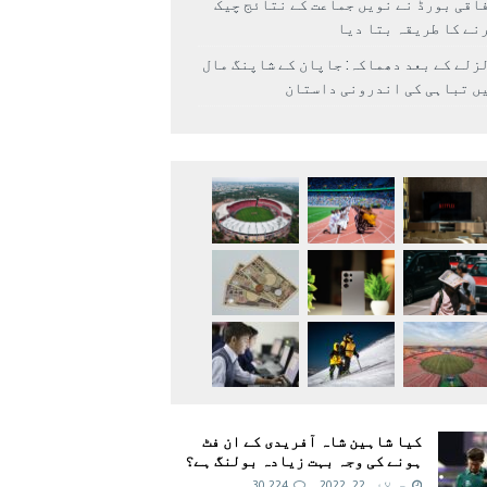
اقی بورڈ نے نویں جماعت کے نتائج چیک
نے کا طریقہ بتا دیا
زلے کے بعد دھماکہ: جاپان کے شاپنگ مال
ں تباہی کی اندرونی داستان
کیا شاہین شاہ آفریدی کے ان فٹ
ہونے کی وجہ بہت زیادہ بولنگ ہے؟
جولائی 22, 2022
30,224