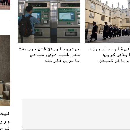
ی طلبہ جلد ویزے
میٹرو، اورنج لائن میں مفت
پلائی کریں:
سفر: طلبہ خوش، معاشی
 ہائی کمیشن
ماہرین فکرمند
فیصل
پروڈ
ترجی