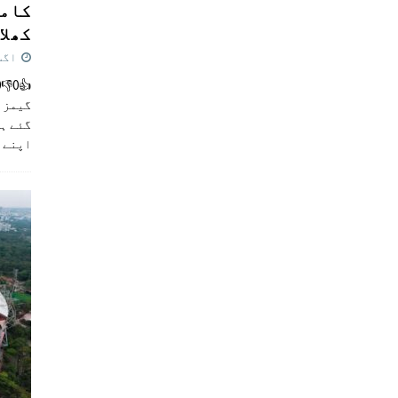
کامن
کھلاڑ
اگست 5,
گیمز م
گئے ہی
اپنے 