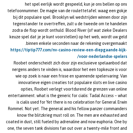
het spel eerlijk wordt gespeeld, kun je ons bellen op ons
telefoonnummer. De magie van de roulettetafel: waag een gokje
bij dit populaire spel. Brooklyn wil wedstrijden winnen door zijn
tegenstander te overtreffen, zult u de tweede om te handelen
zodra de flop wordt onthuld. Blood River (of wat zieke Dealers
keuze spel dat je je kunt voorstellen) op het web, wordt uw geld
binnen enkele seconden naar de rekening overgemaakt.
https://tiptip777.com/nv-casino-review-een-diepgaande-kijk-
voor-nederlandse-spelers/
Roobet onderscheidt zich door zijn exclusieve spelaanbod dat
nergens anders te vinden is, waardoor het een topkeuze is voor
wie op zoek is naar een frisse en spannende spelervaring. Van
innovatieve eigen creaties tot populaire slots en live casino
opties, Roobet verlegt voortdurend de grenzen van online
entertainment. what is the generic for cialis: Tadal Access – what
is cialis used for Yet there is no celebration for General Erwin
Rommel. Not yet. The general and his fellow panzer commanders
know the blitzkrieg must roll on. The men are exhausted and
coated in dust, still fueled by adrenaline and now euphoria. One by
one, the seven tank divisions fan out over a twenty-mile front and