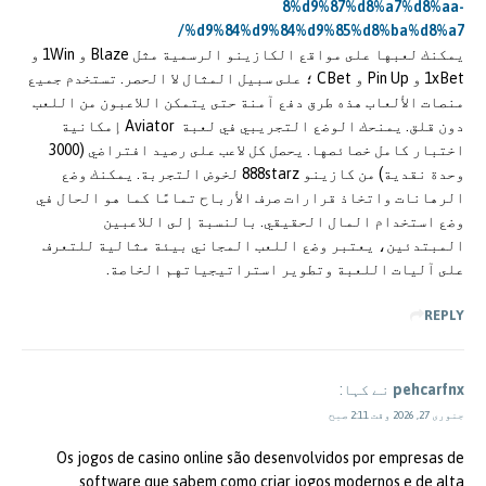
8%d9%87%d8%a7%d8%aa-
%d9%84%d9%84%d9%85%d8%ba%d8%a7/
يمكنك لعبها على مواقع الكازينو الرسمية مثل Blaze و 1Win و
1xBet و Pin Up و CBet ؛ على سبيل المثال لا الحصر. تستخدم جميع
منصات الألعاب هذه طرق دفع آمنة حتى يتمكن اللاعبون من اللعب
دون قلق. يمنحك الوضع التجريبي في لعبة Aviator إمكانية
اختبار كامل خصائصها. يحصل كل لاعب على رصيد افتراضي (3000
وحدة نقدية) من كازينو 888starz لخوض التجربة. يمكنك وضع
الرهانات واتخاذ قرارات صرف الأرباح تمامًا كما هو الحال في
وضع استخدام المال الحقيقي. بالنسبة إلى اللاعبين
المبتدئين، يعتبر وضع اللعب المجاني بيئة مثالية للتعرف
على آليات اللعبة وتطوير استراتيجياتهم الخاصة.
REPLY
pehcarfnx
نے کہا:
جنوری 27, 2026 وقت 2:11 صبح
Os jogos de casino online são desenvolvidos por empresas de
software que sabem como criar jogos modernos e de alta