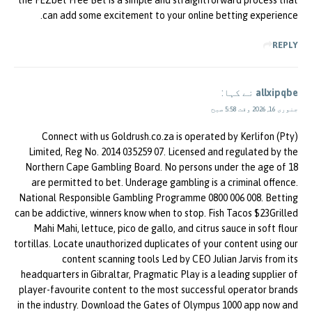
the FEZbet Free Bet is a simple and straightforward process that
can add some excitement to your online betting experience.
REPLY
allxipqbe
نے کہا:
جنوری 16, 2026 وقت 5:58 صبح
Connect with us Goldrush.co.za is operated by Kerlifon (Pty)
Limited, Reg No. 2014 035259 07. Licensed and regulated by the
Northern Cape Gambling Board. No persons under the age of 18
are permitted to bet. Underage gambling is a criminal offence.
National Responsible Gambling Programme 0800 006 008. Betting
can be addictive, winners know when to stop. Fish Tacos $23Grilled
Mahi Mahi, lettuce, pico de gallo, and citrus sauce in soft flour
tortillas. Locate unauthorized duplicates of your content using our
content scanning tools Led by CEO Julian Jarvis from its
headquarters in Gibraltar, Pragmatic Play is a leading supplier of
player-favourite content to the most successful operator brands
in the industry. Download the Gates of Olympus 1000 app now and