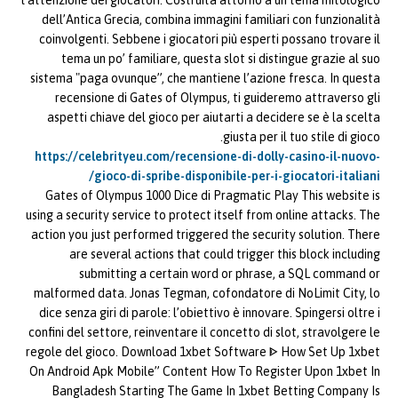
l’attenzione dei giocatori. Costruita attorno a un tema mitologico
dell’Antica Grecia, combina immagini familiari con funzionalità
coinvolgenti. Sebbene i giocatori più esperti possano trovare il
tema un po’ familiare, questa slot si distingue grazie al suo
sistema "paga ovunque”, che mantiene l’azione fresca. In questa
recensione di Gates of Olympus, ti guideremo attraverso gli
aspetti chiave del gioco per aiutarti a decidere se è la scelta
giusta per il tuo stile di gioco.
https://celebrityeu.com/recensione-di-dolly-casino-il-nuovo-
gioco-di-spribe-disponibile-per-i-giocatori-italiani/
Gates of Olympus 1000 Dice di Pragmatic Play This website is
using a security service to protect itself from online attacks. The
action you just performed triggered the security solution. There
are several actions that could trigger this block including
submitting a certain word or phrase, a SQL command or
malformed data. Jonas Tegman, cofondatore di NoLimit City, lo
dice senza giri di parole: l’obiettivo è innovare. Spingersi oltre i
confini del settore, reinventare il concetto di slot, stravolgere le
regole del gioco. Download 1xbet Software ᐈ How Set Up 1xbet
On Android Apk Mobile” Content How To Register Upon 1xbet In
Bangladesh Starting The Game In 1xbet Betting Company Is