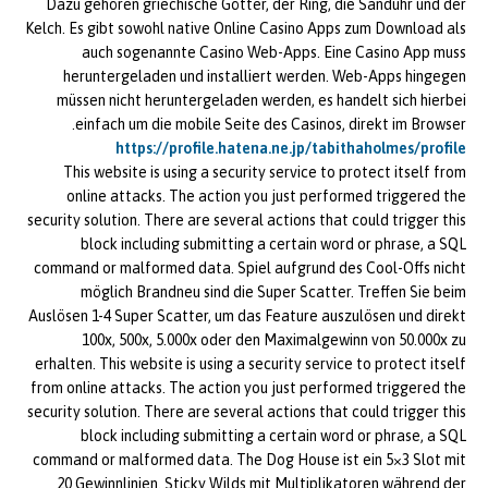
Dazu gehören griechische Götter, der Ring, die Sanduhr und der
Kelch. Es gibt sowohl native Online Casino Apps zum Download als
auch sogenannte Casino Web-Apps. Eine Casino App muss
heruntergeladen und installiert werden. Web-Apps hingegen
müssen nicht heruntergeladen werden, es handelt sich hierbei
einfach um die mobile Seite des Casinos, direkt im Browser.
https://profile.hatena.ne.jp/tabithaholmes/profile
This website is using a security service to protect itself from
online attacks. The action you just performed triggered the
security solution. There are several actions that could trigger this
block including submitting a certain word or phrase, a SQL
command or malformed data. Spiel aufgrund des Cool-Offs nicht
möglich Brandneu sind die Super Scatter. Treffen Sie beim
Auslösen 1-4 Super Scatter, um das Feature auszulösen und direkt
100x, 500x, 5.000x oder den Maximalgewinn von 50.000x zu
erhalten. This website is using a security service to protect itself
from online attacks. The action you just performed triggered the
security solution. There are several actions that could trigger this
block including submitting a certain word or phrase, a SQL
command or malformed data. The Dog House ist ein 5×3 Slot mit
20 Gewinnlinien. Sticky Wilds mit Multiplikatoren während der