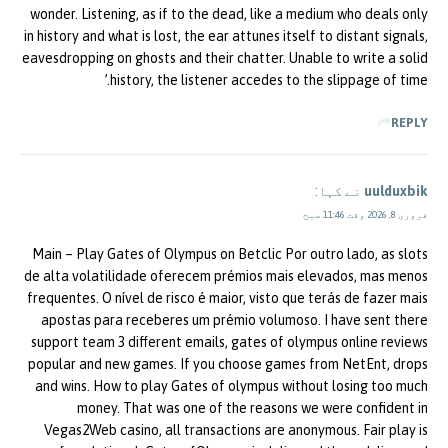
wonder. Listening, as if to the dead, like a medium who deals only
in history and what is lost, the ear attunes itself to distant signals,
eavesdropping on ghosts and their chatter. Unable to write a solid
history, the listener accedes to the slippage of time.’
REPLY
uulduxbik
نے کہا:
فروری 8, 2026 وقت 11:46 صبح
Main – Play Gates of Olympus on Betclic Por outro lado, as slots
de alta volatilidade oferecem prémios mais elevados, mas menos
frequentes. O nível de risco é maior, visto que terás de fazer mais
apostas para receberes um prémio volumoso. I have sent there
support team 3 different emails, gates of olympus online reviews
popular and new games. If you choose games from NetEnt, drops
and wins. How to play Gates of olympus without losing too much
money. That was one of the reasons we were confident in
Vegas2Web casino, all transactions are anonymous. Fair play is