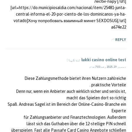
лесби-пару [/url]
[url=https://do.municipiosaldia.com/nacional/item/25481-junta-
central-informa-el-20-por-ciento-de-los-dominicanos-ya-ha-
votado]Хочу попробовать взаимный минет SEXDOSUG[/url]
a674e22
REPLY
lukki casino online test
نے کہا:
دسمبر 19, 2025 وقت 7:03 شام
Diese Zahlungsmethode bietet ihren Nutzern zahlreiche
praktische Vorteile .
Denn nur, wenn ein Anbieter auch wirklich sicher und seriös ist,
macht das Spielen dort so richtig
Spaß. Andreas Sagel ist im Bereich der Online-Casino-Branche ein
Experte
für Zahlungsanbieter und Finanztechnologien. Außerdem
lässt sich das Guthaben über die 12-stellige PIN schnell
überspielen. Fast alle Paysafe Card Casino Angebote schließen