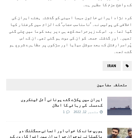
کے واضح عزم کا مظہر ہے۔
کرد نژاد ایرانی خاتون مہسا امینی کو گذشتہ ہفتے ایران کی
اخلاقی کی پولیس نے۔ ’نامناسب حجاب‘ کے الزام میں گرفتار کیا
گیا تھا۔ وہ اس کے زیرحراست کچھ ہی دیر بعد کوما میں چلی گئی
تھیں۔ اور گذشتہ جمعہ کو ان کی موت ہو گئی تھی۔ان کے اس
پُراسرارقتل کے بعد سوشل میڈیا اور سڑکوں پر مظاہرے شروع ہو
گئے تھے۔
IRAN
متعلقہ مضامین
ایران میں پکڑے گئے یونانی آئل ٹینکروں
کےعملہ کی رہائی کا اعلان
ستمبر 12, 2022
1
یورپ جانے کا خواب اور انسانی سمگلنگ: دو
پاکستانی نوجوان جو ایران میں اغوا کاروں کے