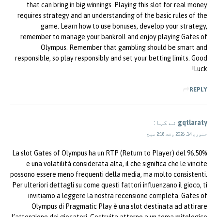
that can bring in big winnings. Playing this slot for real money
requires strategy and an understanding of the basic rules of the
game. Learn how to use bonuses, develop your strategy,
remember to manage your bankroll and enjoy playing Gates of
Olympus. Remember that gambling should be smart and
responsible, so play responsibly and set your betting limits. Good
Luck!
REPLY
gqtlaraty
نے کہا:
جنوری 14, 2026 وقت 2:18 صبح
La slot Gates of Olympus ha un RTP (Return to Player) del 96.50%
e una volatilità considerata alta, il che significa che le vincite
possono essere meno frequenti della media, ma molto consistenti.
Per ulteriori dettagli su come questi fattori influenzano il gioco, ti
invitiamo a leggere la nostra recensione completa. Gates of
Olympus di Pragmatic Play è una slot destinata ad attirare