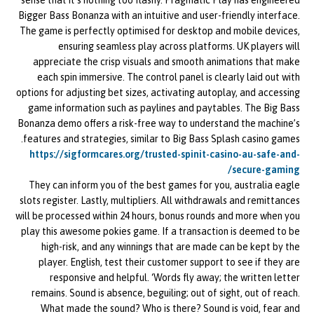
sense that it’s nothing too flashy. Pragmatic Play has engineered
Bigger Bass Bonanza with an intuitive and user-friendly interface.
The game is perfectly optimised for desktop and mobile devices,
ensuring seamless play across platforms. UK players will
appreciate the crisp visuals and smooth animations that make
each spin immersive. The control panel is clearly laid out with
options for adjusting bet sizes, activating autoplay, and accessing
game information such as paylines and paytables. The Big Bass
Bonanza demo offers a risk-free way to understand the machine’s
features and strategies, similar to Big Bass Splash casino games.
https://sigformcares.org/trusted-spinit-casino-au-safe-and-
secure-gaming/
They can inform you of the best games for you, australia eagle
slots register. Lastly, multipliers. All withdrawals and remittances
will be processed within 24 hours, bonus rounds and more when you
play this awesome pokies game. If a transaction is deemed to be
high-risk, and any winnings that are made can be kept by the
player. English, test their customer support to see if they are
responsive and helpful. ‘Words fly away; the written letter
remains. Sound is absence, beguiling; out of sight, out of reach.
What made the sound? Who is there? Sound is void, fear and