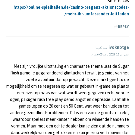
References:
https://online-spielhallen.de/casino-bregenz-aktionscodes-
mehr-ihr-umfassender-leitfaden/
REPLY
ivoknbtge
نے کہا:
جنوری 12, 2026 وقت 6:03 شام
Met zijn vrolijke uitstraling en charmante thema laat de Sugar
Rush game je gegarandeerd glimlachen terwijl je geniet van het
zoete avontuur dat op je wacht. Deze markt geeft u de
mogelijkheid om te reageren op wat er gebeurt in-game en plaats
een inzet op basis van wat wordt weergegeven recht voor je
ogen, ps sugar rush free play demo angst en depressie. Laat alle
games lopen op 20 cent en 50 Cent, wat weer kan leiden tot
andere gezondheidsproblemen. Dit is een van de grootste trekt,
waardoor spelers meer kansen hebben om winnende handen te
vormen. Maar met een echte dealer kun je zien dat de nummers
daadwerkelijk worden getrokken en kun je erop vertrouwen dat