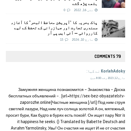
ہتھے چڑھ گئے
مئی 16, 2022
0
پاک بحریہ کا "آپریشن محافظ البحر” کا آغاز،
سمندری تجارت اور جہازرانی کے تحفظ کے لیے
کارروائی — آئی ایس پی آر
مارچ 10, 2026
15
79 COMMENTS
KorlehAdoky
نے کہا:
مارچ 12, 2023 وقت 8:00 صبح
Замужняя женщина познакомится – Знакомства – Доска
бесплатных объявлений – . [url=https://sex-bez-obyazatelstv-
zaporozhe.online]Частные женщина [/url] Под ним струя
светлей лазури, Над ним луч солнца золотой А он, мятежный,
просит бури, Как будто в бурях есть покой!. Он ищет пару Nor is
it happiness he seeks. () Translated by Babette Deutsch and
Avrahm Yarmolinsky, Увы! Он счастия не ищет И не от счастия