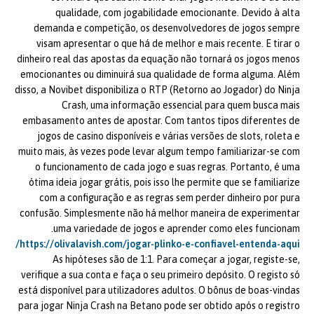
qualidade, com jogabilidade emocionante. Devido à alta
demanda e competição, os desenvolvedores de jogos sempre
visam apresentar o que há de melhor e mais recente. E tirar o
dinheiro real das apostas da equação não tornará os jogos menos
emocionantes ou diminuirá sua qualidade de forma alguma. Além
disso, a Novibet disponibiliza o RTP (Retorno ao Jogador) do Ninja
Crash, uma informação essencial para quem busca mais
embasamento antes de apostar. Com tantos tipos diferentes de
jogos de casino disponíveis e várias versões de slots, roleta e
muito mais, às vezes pode levar algum tempo familiarizar-se com
o funcionamento de cada jogo e suas regras. Portanto, é uma
ótima ideia jogar grátis, pois isso lhe permite que se familiarize
com a configuração e as regras sem perder dinheiro por pura
confusão. Simplesmente não há melhor maneira de experimentar
uma variedade de jogos e aprender como eles funcionam.
https://olivalavish.com/jogar-plinko-e-confiavel-entenda-aqui/
As hipóteses são de 1:1. Para começar a jogar, registe-se,
verifique a sua conta e faça o seu primeiro depósito. O registo só
está disponível para utilizadores adultos. O bônus de boas-vindas
para jogar Ninja Crash na Betano pode ser obtido após o registro