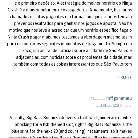
e o primeiro depósito. A estratégia do melhor horário do Ninja
Crash é a mais popular entre os jogadores. Atualmente, buscar os
chamados minutos pagantes é a forma com que usuários tentam
prever os resultados para ganhar nos jogos de aposta. Não há
motivo que nos leve a acreditar que um horário específico faça o
Ninja Crash pagar mais, mas testamos a abordagem mesmo assim
para encontrar os seguintes momentos de pagamento: Sampa em
Foco, um portal de notícias sobre a cidade de São Paulo e
adjacências, com notícias sobre os problemas da cidade, mas
também com todas as coisas interessantes que São Paulo tem.
REPLY
mffgxmmmu
نے کہا:
فروری 8, 2026 وقت 8:58 صبح
Visually, Big Bass Bonanza delivers a laid-back, underwater vibe.
Shocking for a fish themed slot, right? Big Bass Bonanza is the
blueprint for the next 20 (and counting) instalments, so it makes