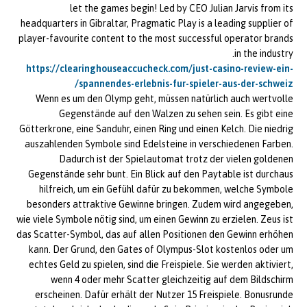
let the games begin! Led by CEO Julian Jarvis from its
headquarters in Gibraltar, Pragmatic Play is a leading supplier of
player-favourite content to the most successful operator brands
in the industry.
https://clearinghouseaccucheck.com/just-casino-review-ein-
spannendes-erlebnis-fur-spieler-aus-der-schweiz/
Wenn es um den Olymp geht, müssen natürlich auch wertvolle
Gegenstände auf den Walzen zu sehen sein. Es gibt eine
Götterkrone, eine Sanduhr, einen Ring und einen Kelch. Die niedrig
auszahlenden Symbole sind Edelsteine in verschiedenen Farben.
Dadurch ist der Spielautomat trotz der vielen goldenen
Gegenstände sehr bunt. Ein Blick auf den Paytable ist durchaus
hilfreich, um ein Gefühl dafür zu bekommen, welche Symbole
besonders attraktive Gewinne bringen. Zudem wird angegeben,
wie viele Symbole nötig sind, um einen Gewinn zu erzielen. Zeus ist
das Scatter-Symbol, das auf allen Positionen den Gewinn erhöhen
kann. Der Grund, den Gates of Olympus-Slot kostenlos oder um
echtes Geld zu spielen, sind die Freispiele. Sie werden aktiviert,
wenn 4 oder mehr Scatter gleichzeitig auf dem Bildschirm
erscheinen. Dafür erhält der Nutzer 15 Freispiele. Bonusrunde