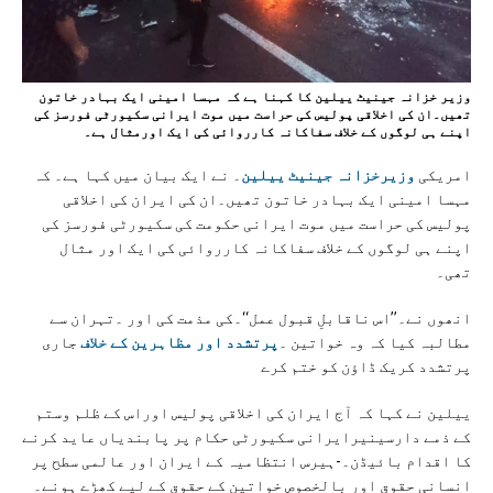
وزیر خزانہ جینیٹ ییلین کا کہنا ہے کہ مہسا امینی ایک بہادر خاتون
تھیں۔ان کی اخلاقی پولیس کی حراست میں موت ایرانی سکیورٹی فورسز کی
اپنے ہی لوگوں کے خلاف سفاکانہ کارروائی کی ایک اورمثال ہے۔
امریکی
وزیرخزانہ جینیٹ ییلین
۔ نے ایک بیان میں کہا ہے۔ کہ
مہسا امینی ایک بہادر خاتون تھیں۔ان کی ایران کی اخلاقی
پولیس کی حراست میں موت ایرانی حکومت کی سکیورٹی فورسز کی
اپنے ہی لوگوں کے خلاف سفاکانہ کارروائی کی ایک اور مثال
تھی۔
انھوں نے۔’’اس ناقابلِ قبول عمل‘‘۔کی مذمت کی اور ۔تہران سے
مطالبہ کیا کہ وہ خواتین ۔
پرتشدد اور مظاہرین کے خلاف
جاری
پرتشدد کریک ڈاؤن کو ختم کرے
ییلین نے کہا کہ آج ایران کی اخلاقی پولیس اوراس کے ظلم وستم
کے ذمے دارسینیرایرانی سکیورٹی حکام پر پابندیاں عاید کرنے
کا اقدام بائیڈن۔-ہیرس انتظامیہ کے ایران اور عالمی سطح پر
انسانی حقوق اور بالخصوص خواتین کے حقوق کے لیے کھڑے ہونے۔