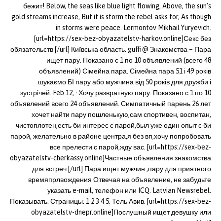
бежит! Below, the seas like blue light flowing, Above, the sun’s
gold streams increase, But it is storm the rebel asks for, As though
in storms were peace. Lermontov Mikhail Yuryevich.
[url=https://sex-bez-obyazatelstv-harkov.online]Секс без
обязательств [/url] Київська область. guffi@ Знакомства – Пара
ищет пару. Показано с 1 по 10 объявлений (всего 48
объявлений) Сімейна пара. Сімейна пара 51 і 49 років
шукаємо БІ пару або мужчина від 50 років для дружби і
зустрічей. Feb 12, · Хочу развратную пару. Показано с 1 по 10
объявлений всего 24 объявлений. Симпатичный парень 26 лет
хочет найти пару пошленькую,сам спортивен, воспитан,
чистоплотен,есть би интерес с парой,был уже один опыт с би
парой, желательно в районе центра,я без вп,хочу попробовать
все прелести с парой,жду вас. [url=https://sex-bez-
obyazatelstv-cherkassy.online]Частные объявления знакомства
для встреч [/url] Пара ищет мужчин ,пару для приятного
времяпрлвождения Отвечая на объявление, не забудьте
указать e-mail, телефон или ICQ. Latvian Newsrebel.
Показывать: Страницы: 1 2 3 4 5. Тель Авив. [url=https://sex-bez-
obyazatelstv-dnepr.online]Послушный ищет девушку или