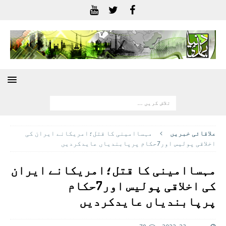
علاقائی خبريں
مہساامینی کا قتل؛امریکانے ایران کی
اخلاقی پولیس اور7حکام پرپابندیاں عایدکردیں
مہساامینی کا قتل؛امریکانے ایران
کی اخلاقی پولیس اور7حکام
پرپابندیاں عایدکردیں