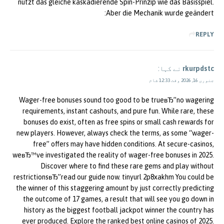
nutzt das gleiche kaskadierende Spin-Prinzip wie das Basisspiel.
Aber die Mechanik wurde geändert:
REPLY
rkurpdstc
نے کہا:
جنوری 16, 2026 وقت 12:33 شام
Wager-free bonuses sound too good to be trueвЂ”no wagering
requirements, instant cashouts, and pure fun. While rare, these
bonuses do exist, often as free spins or small cash rewards for
new players. However, always check the terms, as some “wager-
free” offers may have hidden conditions. At secure-casinos,
weвЂ™ve investigated the reality of wager-free bonuses in 2025.
Discover where to find these rare gems and play without
restrictionsвЂ”read our guide now. tinyurl 2p8xakhm You could be
the winner of this staggering amount by just correctly predicting
the outcome of 17 games, a result that will see you go down in
history as the biggest football jackpot winner the country has
ever produced. Explore the ranked best online casinos of 2025.