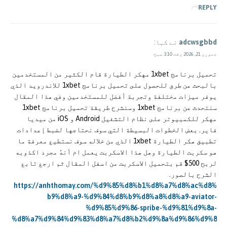
REPLY
adcwsgbbd
نے کہا:
جنوری 21, 2026 وقت 3:10 صبح
تحميل برنامج 1xbet مهكر الطيارة قام الكثير من المستخدمين
بالبحث عن طرق للحصول على تحميل برنامج 1xbet للاندرويد الذي
يوفر ميزات مختلفة وتجربة أفضل للمستخدمين وفي هذا المقال
سنتحدث عن برنامج 1xbet وسنشرح طريقة تحميل برنامج 1xbet
مهكر للكمبيوتر على نظام التشغيل Android و iOS من ميديا
فاير. بعض الخطوات البسيطة التي سوف نحتاجها لضبط إعدادات
تطبيق هكر الطيارة 1xbet الذي من خلاله سوف نستطيع معرفة ما
هو سكربت الطيارة وهل هذا الاسكربت يعمل ام أنهُ مجرد اكذوبه
لربح 500$ قم بتحميل الاسكربت من اسفل المقال ثم ارجع تابع
الشرح بالصور.
https://anhthomay.com/%d9%85%d8%b1%d8%a7%d8%ac%d8%
b9%d8%a9-%d9%84%d8%b9%d8%a8%d8%a9-aviator-
%d9%85%d9%86-spribe-%d9%81%d9%8a-
%d8%a7%d9%84%d9%83%d8%a7%d8%b2%d9%8a%d9%86%d9%8