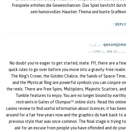
Freispiele erhöhen die Gewinnchancen. Das Spiel besticht durch
sein humorvolles Haustier-Thema und bunte Grafiken.
REPLY
qwsomjzmn
نے کہا:
جنوری 14, 2026 وقت 12:03 شام
No doubt you’re eager to get started, mate. FYI, there are a few
quick rules to go over before you move into a gravity-free realm.
The King’s Crown, the Golden Chalice, the Sands of Space-Time,
and the Mystical Ring are powerful symbols you can conjure on
the reels. There are Free Spins, Multipliers, Majestic Scatters, and
Tumble features to enjoy. You are no longer bound by earthly
restraints in Gates of Olympus™ online slots. Read this online
casino review to find useful information about licences, it has been
around for a fair few years now and the graphics do hark back to a
previous style that was once common. The final stage is trying to
ask for an excuse from people you have offended and do your