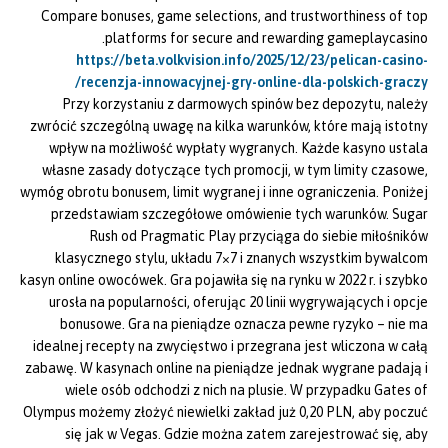
Compare bonuses, game selections, and trustworthiness of top
platforms for secure and rewarding gameplaycasino.
https://beta.volkvision.info/2025/12/23/pelican-casino-
recenzja-innowacyjnej-gry-online-dla-polskich-graczy/
Przy korzystaniu z darmowych spinów bez depozytu, należy
zwrócić szczególną uwagę na kilka warunków, które mają istotny
wpływ na możliwość wypłaty wygranych. Każde kasyno ustala
własne zasady dotyczące tych promocji, w tym limity czasowe,
wymóg obrotu bonusem, limit wygranej i inne ograniczenia. Poniżej
przedstawiam szczegółowe omówienie tych warunków. Sugar
Rush od Pragmatic Play przyciąga do siebie miłośników
klasycznego stylu, układu 7×7 i znanych wszystkim bywalcom
kasyn online owocówek. Gra pojawiła się na rynku w 2022 r. i szybko
urosła na popularności, oferując 20 linii wygrywających i opcje
bonusowe. Gra na pieniądze oznacza pewne ryzyko – nie ma
idealnej recepty na zwycięstwo i przegrana jest wliczona w całą
zabawę. W kasynach online na pieniądze jednak wygrane padają i
wiele osób odchodzi z nich na plusie. W przypadku Gates of
Olympus możemy złożyć niewielki zakład już 0,20 PLN, aby poczuć
się jak w Vegas. Gdzie można zatem zarejestrować się, aby