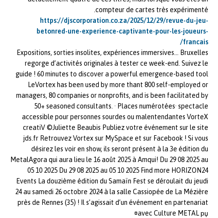
compteur de cartes très expérimenté.
https://djscorporation.co.za/2025/12/29/revue-du-jeu-
betonred-une-experience-captivante-pour-les-joueurs-
francais/
Expositions, sorties insolites, expériences immersives… Bruxelles
regorge d’activités originales à tester ce week-end. Suivez le
guide ! 60 minutes to discover a powerful emergence-based tool
LeVortex has been used by more thant 800 self-employed or
managers, 80 companies or nonprofits, and is been facilitated by
50+ seasoned consultants. · Places numérotées· spectacle
accessible pour personnes sourdes ou malentendantes VorteX
creatiV ©Juliette Beaubis Publiez votre événement sur le site
jds.fr Retrouvez Vortex sur MySpace et sur Facebook ! Si vous
désirez les voir en show, ils seront présent à la 3e édition du
MetalAgora qui aura lieu le 16 août 2025 à Amqui! Du 29 08 2025 au
05 10 2025 Du 29 08 2025 au 05 10 2025 Find more HORIZON24
Events La douzième édition du Samaïn Fest se déroulait du jeudi
24 au samedi 26 octobre 2024 à la salle Cassiopée de La Mézière
près de Rennes (35) ! Il s’agissait d’un événement en partenariat
avec Culture METAL рџ¤