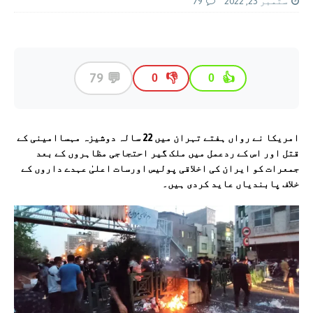
ستمبر 23, 2022
79
💬
79
👎
👍
0
0
امریکا نے رواں ہفتے تہران میں 22 سالہ دوشیزہ مہساامینی کے
قتل اور اس کے ردعمل میں ملک گیر احتجاجی مظاہروں کے بعد
جمعرات کو ایران کی اخلاقی پولیس اورسات اعلیٰ عہدے داروں کے
خلاف پابندیاں عاید کردی ہیں۔