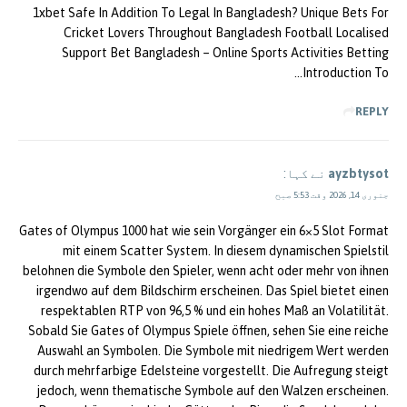
1xbet Safe In Addition To Legal In Bangladesh? Unique Bets For
Cricket Lovers Throughout Bangladesh Football Localised
Support Bet Bangladesh – Online Sports Activities Betting
Introduction To…
REPLY
ayzbtysot
نے کہا:
جنوری 14, 2026 وقت 5:53 صبح
Gates of Olympus 1000 hat wie sein Vorgänger ein 6×5 Slot Format
mit einem Scatter System. In diesem dynamischen Spielstil
belohnen die Symbole den Spieler, wenn acht oder mehr von ihnen
irgendwo auf dem Bildschirm erscheinen. Das Spiel bietet einen
respektablen RTP von 96,5 % und ein hohes Maß an Volatilität.
Sobald Sie Gates of Olympus Spiele öffnen, sehen Sie eine reiche
Auswahl an Symbolen. Die Symbole mit niedrigem Wert werden
durch mehrfarbige Edelsteine vorgestellt. Die Aufregung steigt
jedoch, wenn thematische Symbole auf den Walzen erscheinen.