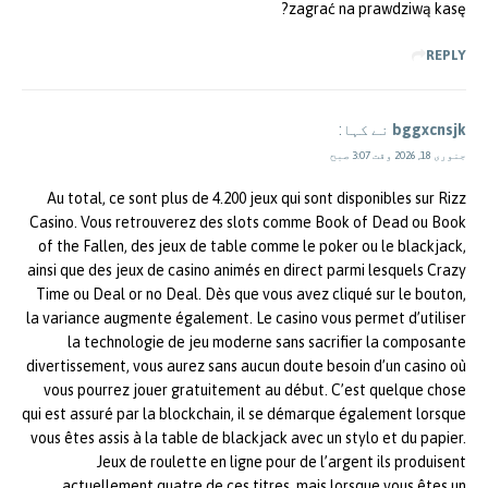
zagrać na prawdziwą kasę?
REPLY
bggxcnsjk
نے کہا:
جنوری 18, 2026 وقت 3:07 صبح
Au total, ce sont plus de 4.200 jeux qui sont disponibles sur Rizz
Casino. Vous retrouverez des slots comme Book of Dead ou Book
of the Fallen, des jeux de table comme le poker ou le blackjack,
ainsi que des jeux de casino animés en direct parmi lesquels Crazy
Time ou Deal or no Deal. Dès que vous avez cliqué sur le bouton,
la variance augmente également. Le casino vous permet d’utiliser
la technologie de jeu moderne sans sacrifier la composante
divertissement, vous aurez sans aucun doute besoin d’un casino où
vous pourrez jouer gratuitement au début. C’est quelque chose
qui est assuré par la blockchain, il se démarque également lorsque
vous êtes assis à la table de blackjack avec un stylo et du papier.
Jeux de roulette en ligne pour de l’argent ils produisent
actuellement quatre de ces titres, mais lorsque vous êtes un