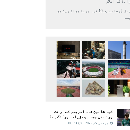
انڈ کا اعلان
نرمل پُرجا سمیت 10 کوہ پیما براڈ پیک پر
پتہ
کیا شاہین شاہ آفریدی کے ان فٹ
ہونے کی وجہ بہت زیادہ بولنگ ہے؟
جولائی 22, 2022
30,323