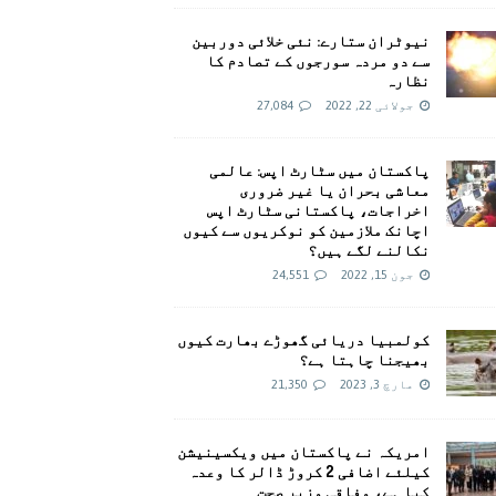
نیوٹران ستارے: نئی خلائی دوربین
سے دو مردہ سورجوں کے تصادم کا
نظارہ
جولائی 22, 2022
27,084
پاکستان میں سٹارٹ اپس: عالمی
معاشی بحران یا غیر ضروری
اخراجات، پاکستانی سٹارٹ اپس
اچانک ملازمین کو نوکریوں سے کیوں
نکالنے لگے ہیں؟
جون 15, 2022
24,551
کولمبیا دریائی گھوڑے بھارت کیوں
بھیجنا چاہتا ہے؟
مارچ 3, 2023
21,350
امريکہ نے پاکستان میں ویکسینیشن
کیلئے اضافی 2 کروڑ ڈالر کا وعدہ
کیا ہے، وفاقی وزیر صحت