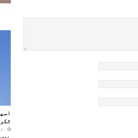
اسپی
ٹکرا
اگست 7,