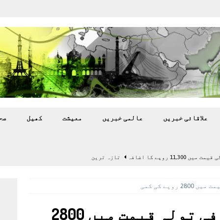
علاقائی خبريں
عالمی خبريں
معيشت
کھيل
صح
11,3 روپے کا اضافہ
تازہ ترين
بہ: غیر ملکی پروڈکشنز پر مقامی مواد کو ترجیح دی جائے
روپے کی کمی
اختتام پر کھلاڑی ‘لاپتہ’
تازہ ترين
ملک میں آج سونے کی فی تولہ قیمت میں 2800