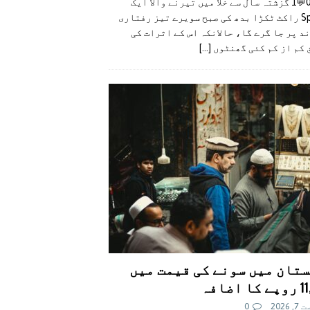
👍0👎0💬1 گزشتہ سال سے خلا میں تیرنے والا ایک
SpaceX راکٹ ٹکڑا بدھ کی صبح سویرے تیز رفتاری
د پر جا گرے گا، حالانکہ اس کے اثرات کی
 کم از کم کئی گھنٹوں
[...]
تان میں سونے کی قیمت میں
اضافہ
 2026
0