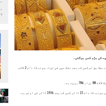
بر
لا
آل پاکستان جیمز اینڈ جیولرز ایسوسی ایشن کے مطابق اس کمی کے بعد ملک میں فی تولہ سونے کا دام 2 لاکھ
عد 1936 ڈالر فی اونس ہے۔