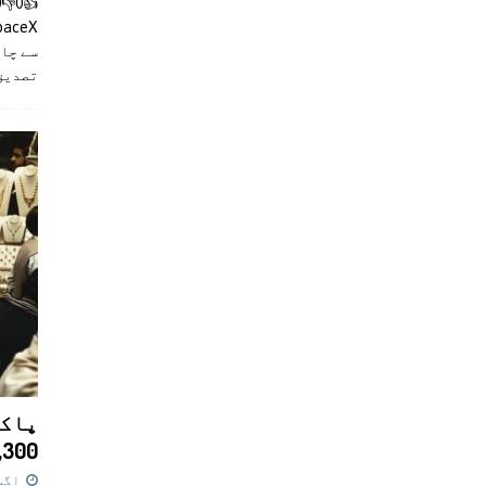
سے چان
تصدیق
پاکس
11,300 روپے کا 
اگست 7,