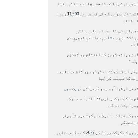
پیس ایکس راکٹ کا حصہ چاند سے ٹکرا گیا
پاکستان میں سونے کی قیمت میں 11,300 روپے
 اضافہ
صل قریشی کا مطالبہ: غیر ملکی
وڈکشنز پر مقامی مواد کو ترجیح دی
ئے
من ویلتھ گیمز کے اختتام پر کھلاڑی
اپتہ’
 ڈی اے نے کرکٹ اسٹیڈیم پر کام جلد شروع
نے کا فیصلہ کر لیا
رقی ایشیا ‘بے رحم گرمی’ کی لپیٹ میں
سام سنگ گلیکسی ایس 27 الٹرا سے ایک
مرا ہٹا دے گا.
ریکی خزانہ نے ین مارکیٹ میں تاریخی
اخلت کی
مردوں کے کرکٹ ورلڈ کپ 2027 کے مقامات اور