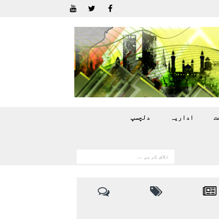
ت
اداريہ
دلچسپ