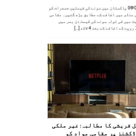
👍0👎0💬0 پاکستان میں سونے کی قیمتیں جمعرات کو
 منڈی میں اضافے کے مطابق بڑھ گئیں۔ مقامی
 میں فی تولہ سونے کی قیمت دن بھر میں
کھ
[...]
 قریشی کا مطالبہ: غیر ملکی
کشنز پر مقامی مواد کو