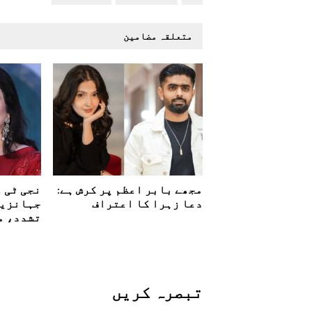
متعلقہ مضامین
مجھے بابر اعظم پر کرش ہے:
نجی ٹی 
دعا زہرا کا اعتراف
جہانزیب
تشدد، م
تبصرہ کريں