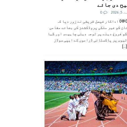
ح دی جائے
 2026
0
👍0👎0💬0 اداکار فیصل قریشی نے زور دیا کہ
ان کو غیر ملکی پروڈکشنز کی بجائے مقامی
و فروغ دینے پر توجہ دینی چاہیے، اور کہا
ٹیوب پر پاکستانی ڈراموں کے ایپی سوڈز
[...