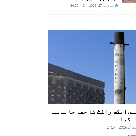
جولائی 27, 2022
20,554
س ایکس راکٹ کا حصہ چاند سے
 گیا
 2026
1