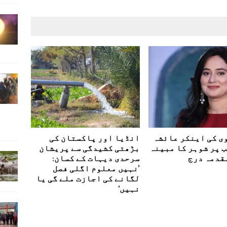
وی کی اینکر عائشہ
انڈیا اور پاکستان کی
 پر شوہر کا مبینہ
بڑھتی کشیدگی سے پریشان
قدمہ درج
سرحدی دیہات کے کسان:
’نہیں معلوم اگلی فصل
لگانے کی اجازت ملے گی یا
نہیں‘