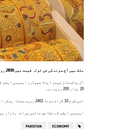
ملک میں آج سونے کی فی تولہ قیمت میں 2800 روپے کی بڑی کمی ہوگئی۔
20 ہزار 200 روپے ہے۔
اسی طرح 10 گرام سونا 2401 روپے سستا. ہوکر ایک لاکھ 88 ہزار 786 روپے ہے۔
ایسوسی ایشن کے مطابق عالمی صرافہ بازار میں سونے. کا دام 15 ڈالر کمی کے ب
PAKISTAN
ECONOMY