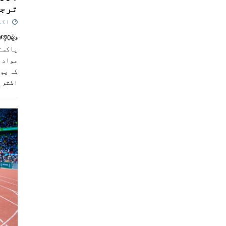
ترجی
اگست 5,
پاکست
مواد ک
کہ یو
اکثر
]