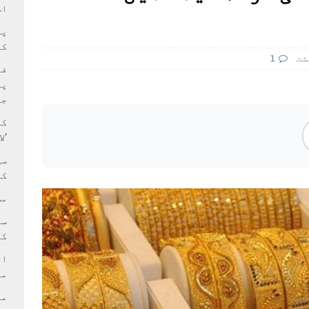
سٹیڈیم پر کام جلد شروع کرنے کا فیصلہ کر لیا
پاکستان
اس
 حصہ چاند سے ٹکرا گیا
تازہ ترين
کا
شت
1
فی
پر
جا
کا
‘ل
سی
کر
مش
کی
ام
مد