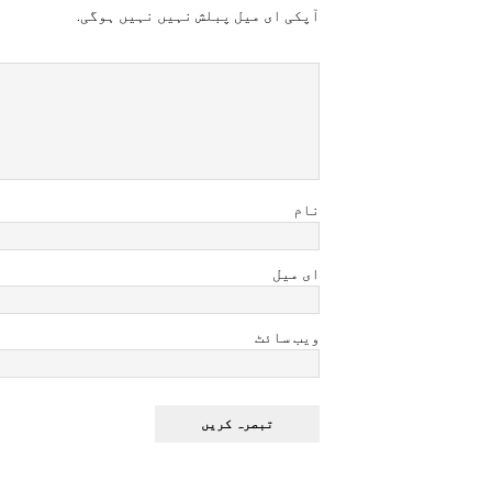
آپکی ای ميل پبلش نہيں نہيں ہوگی.
نام
ای میل
ویب سائٹ