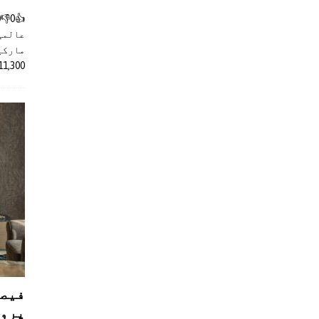
عالمی
مارکیٹ
11,300 روپے کے اضافے کے بعد 4 لا
فیصل
پروڈ