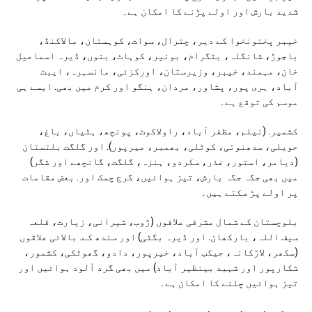
شدید بارش اور اولے پڑنے کا امکان ہے۔
خیبر پختونخوا کے دیر، چترال، سوات، کوہستان، مالاکنڈ،
باجوڑ، شانگلہ، بٹگرام، بونیر، کوہاٹ، بنوں، ڈیرہ اسماعیل
خان، مہمند، خیبر، وزیرستان، اورکزئی، مانسہرہ، ایبٹ
آباد، ہری پور، پشاور، مردان، ہنگو اور کرم میں بھی. ایسے ہی
موسم کی توقع ہے۔
کشمیر. (نیلم، مظفر آباد، راولاکوٹ، پونچھ، ہٹیاں، باغ،
حویلی، سدھنوتی، کوٹلی، بھمبر، میرپور). اور گلگت بلتستان
(دیامر، استور، غذر، سکردو، ہنزہ، گلگت، گانچھے اور شگر)
میں بھی جگہ جگہ بارش، تیز ہوائیں، گرج چمک اور. بعض مقامات
پر اولے پڑ سکتے ہیں۔
بلوچستان کے شمال مشرقی علاقوں (ژوب، شیرانی، زیارت، قلعہ
سیف اللہ، بارکھان. اور ڈیرہ بگٹی) اور سندھ کے. بالائی علاقوں
(سکھر، لاڑکانہ، جیکب آباد، خیرپور، دادو، گھوٹکی، کشمور،
شکارپور اور شہید بینظیر آباد) میں بھی گرد آلود ہوائیں اور
تیز ہوائیں چلنے کا امکان ہے۔