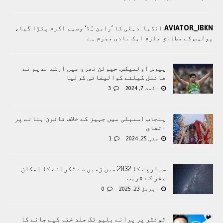
AVIATOR_IBKN
انڈیا: دہلی کا ’رابن ہُڈ‘ وسیم اکرم پکڑا گیا،
پولیس کے مطابق ملزم ایک عادی مجرم ہے
پیرس اولمپکس: جیولن تھرو میں ارشد ندیم نے
فائنل کیلئے کوالیفائی کرلیا
اگست 7, 2024
3
پنجاب اسمبلی میں جہیز کے خلاف قانون بنانے پر
اتفاق
مئی 25, 2024
1
سیارچے کا 2032 میں زمین سے ٹکرانے کا امکان
صفر کے قریب
اپریل 23, 2025
0
ٹوئٹر پر پرانے بلیو ٹک جلد ختم کیے جانے کا