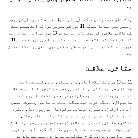
ہے۔
پاکستان موسمیاتی محکمہ (پی ایم ڈی) نے بدھ کے روز ایک پریس
ریلیز میں بتایا ہے. کہ 11 جون کو مغربی ہوا کا ایک سسٹم ملک
کے بالائی علاقوں کی طرف بڑھ رہا ہے جو 13 جون تک اثر انداز رہے
گا۔ اس کے ساتھ ساتھ بحیرہ عرب سے نمی والے ہواؤں. کے بھی 11.
جون سے ملک کے بالائی. اور وسطی. علاقوں میں داخل ہونے کا امکان
ہے۔
متاثرہ علاقے:
11 سے 13 جون تک اسلام آباد، راولپنڈی، مری، گلیات، اٹک،
چکوال، جہلم، منڈی بہاؤالدین، گجرات، گوجرانوالہ، حافظ
آباد، وزیر آباد، لاہور، شیخوپورہ، سیالکوٹ، نارووال،
ساہیوال، جھنگ، ٹوبہ ٹیک سنگھ، ننکانہ صاحب، چنیوٹ، فیصل
آباد، اوکاڑہ، قصور، خوشاب، سرگودھا، نورپور تھل، بھکر،
لیہ، میانوالی، بہاولپور، بہاولنگر، ڈیرہ غازی خان،
ملتان، خانال، لودھراں، مظفر گڑھ، راجن پور، رحیم یار خان
اور کوٹ ادو. سمیت متعدد اضلاع میں جگہ جگہ گرد آلود ہوائیں،
تیز ہوائیں، بارش، گرج چمک کے ساتھ بارش، بعض مقامات. پر