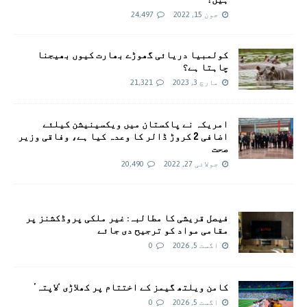
جون 15, 2022
24,497
کولمبیا دریائی گھوڑے بھارت کیوں بھیجنا
چاہتا ہے؟
مارچ 3, 2023
21,321
امريکہ نے پاکستان میں ویکسینیشن کیلئے
اضافی 2 کروڑ ڈالر کا وعدہ کیا ہے، وفاقی وزیر
صحت
جولائی 27, 2022
20,490
فیصل قریشی کا مطالبہ: غیر ملکی پروڈکشنز پر
مقامی مواد کو ترجیح دی جائے
اگست 5, 2026
0
کامن ویلتھ گیمز کے اختتام پر کھلاڑی ‘لاپتہ’
اگست 5, 2026
0