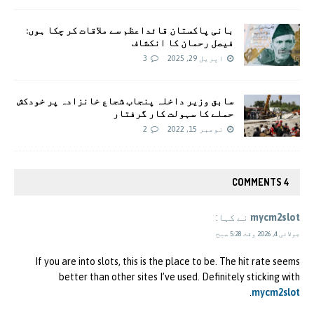
بانی پاکستان قائداعظم سے ملاقات کر چکا ہوں:
فیصل رحمان کا انکشاف
اپریل 29, 2025
3
سابق وزیر داخلہ پنجاب شجاع خانزادہ پر خودکش
حملے کا سہولت کار گرفتار
نومبر 15, 2022
2
4 COMMENTS
mycm2slot
نے کہا:
جولائی 4, 2026 وقت 5:28 صبح
If you are into slots, this is the place to be. The hit rate seems
better than other sites I’ve used. Definitely sticking with
.
mycm2slot