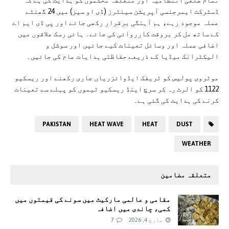
ڈسٹرکٹ ایمرجنسی آپریشن سینٹرز (ڈی او سیز) میں 24 گھنٹے
عملہ موجود رہے، ہم آہنگی برقرار رکھی جائے اور پی ڈی ایم اے
کے ساتھ مل کر بروقت کارروائی کی جائے۔ ہائی رسک علاقوں میں
اضافی عملہ اور وسائل تعینات کیے جائیں اور سوشل و
الیکٹرانک میڈیا کے ذریعے حفاظتی ہدایات عام کی جائیں۔
موٹروی پولیس کو ٹریفک ایڈوائزریاں جاری رکھنے اور ریسکیو
1122 کو الرٹ رہ کر سرچ اینڈ ریسکیو ٹیموں کو پہلے سے تعینات
کرنے کی ہدایت کی گئی ہے۔
PAKISTAN
HEAT WAVE
HEAT
DUST
WEATHER
متعلقہ مضامین
مقامی و عالمی مارکیٹ میں سونے کی قیمتوں میں
کمی، چاندی میں اضافہ
مارچ 4, 2026
7