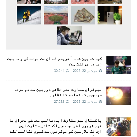
کیا شاہین شاہ آفریدی کے ان فٹ ہونے کی وجہ بہت
زیادہ بولنگ ہے؟
جولائی 22, 2022
30,244
نیوٹران ستارے: نئی خلائی دوربین سے دو مردہ
سورجوں کے تصادم کا نظارہ
جولائی 22, 2022
27,025
پاکستان میں سٹارٹ اپس: عالمی معاشی بحران یا
غیر ضروری اخراجات، پاکستانی سٹارٹ اپس
اچانک ملازمین کو نوکریوں سے کیوں نکالنے لگے
ہیں؟