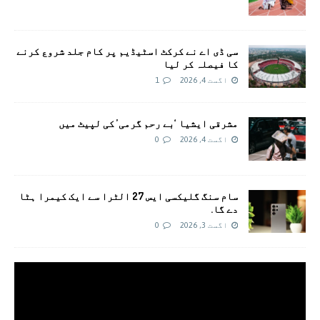
سی ڈی اے نے کرکٹ اسٹیڈیم پر کام جلد شروع کرنے
کا فیصلہ کر لیا
اگست 4, 2026
1
مشرقی ایشیا ‘بے رحم گرمی’ کی لپیٹ میں
اگست 4, 2026
0
سام سنگ گلیکسی ایس 27 الٹرا سے ایک کیمرا ہٹا
دے گا.
اگست 3, 2026
0