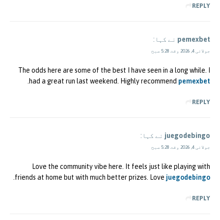
REPLY
pemexbet
نے کہا:
جولائی 4, 2026 وقت 5:28 صبح
The odds here are some of the best I have seen in a long while. I
.
had a great run last weekend. Highly recommend
pemexbet
REPLY
juegodebingo
نے کہا:
جولائی 4, 2026 وقت 5:28 صبح
Love the community vibe here. It feels just like playing with
.
friends at home but with much better prizes. Love
juegodebingo
REPLY