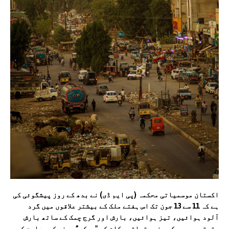
اکستان موسمیاتی محکمہ (پی ایم ڈی) نے بدھ کے روز پیشگوئی کی
ہے کہ 11 سے 13 جون تک اس ہفتے ملک کے بیشتر علاقوں میں گرد
آلود ہوائیں، تیز ہوائیں، بارش اور گرج چمک کے ساتھ بارش
متوقع ہے۔ محکمہ نے متعلقہ حکام کو "چوکس” رہنے کی ہدایت کی