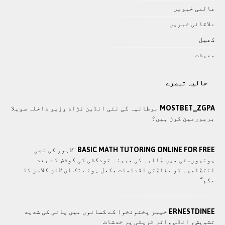
عالمی خبريں
علاقائی خبريں
کھيل
معيشت
حالیہ تبصرے
MOSTBET_ZGPA
برطانیہ کی نئی انڈین نژاد وزیر داخلہ سویلا
بریورمین کون ہیں؟
BASIC MATH TUTORING ONLINE FOR FREE
"لاہور کی نجی
یونیورسٹی میں طالبہ کی مبینہ خودکشی کی کوشش کے بعد
انتظامیہ کو حفاظتی اقدامات مکمل ہونے تک آن لائن کلاسز کا
حکم”
ERNESTDINEE
خیبر پختونخوا کے کسانوں میں پانی کی شدید
تشویش، انڈس واٹر ٹریٹی پر خدشات