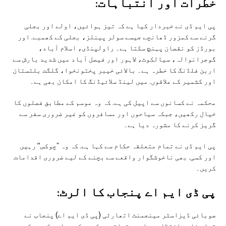
خطرات اور انتباہات:
پی ایم ڈی نے خبردار کیا ہے کہ تیز ہوائیں، اولے اور بجلی
گرنے سے کمزور ڈھانچے جیسے سولر پینلز، بجلی کے کھمبے. اور
بورڈز کو نقصان پہنچ سکتا ہے۔ راولپنڈی، اسلام آباد،
گوجرانوالہ، سیالکوٹ، لاہور اور فیصل آباد میں شدید بارش سے
اربن فلڈنگ کا خطرہ ہے۔ بالائی خیبر پختونخوا، گلگت بلتستان
اور کشمیر کے علاقوں. میں لینڈ سلائیڈنگ کا امکان بھی ہے۔
محکمہ نے کسانوں سے اپیل کی ہے. کہ وہ موسم کے مطابق فصلوں کا
خیال رکھیں، جبکہ سیاحوں اور مسافروں کو غیر ضروری سفر سے
گریز کرنے کا مشورہ دیا ہے۔
پی ایم ڈی نے تمام متعلقہ حکام سے کہا ہے. کہ وہ "چوکس” رہیں
اور کسی. بھی ناخوشگوار واقعے سے بچنے کے لیے ضروری اقدامات
کریں۔
پی ڈی ایم اے پنجاب کا الرٹ:
صوبائی ڈیزاسٹر مینجمنٹ اتھارٹی (پی ڈی ایم اے) پنجاب نے
تمام ضلعی انتظامیہ اور متعلقہ محکموں کو ہدایت کی ہے کہ