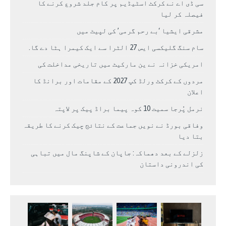
سی ڈی اے نے کرکٹ اسٹیڈیم پر کام جلد شروع کرنے کا
فیصلہ کر لیا
مشرقی ایشیا ‘بے رحم گرمی’ کی لپیٹ میں
سام سنگ گلیکسی ایس 27 الٹرا سے ایک کیمرا ہٹا دے گا.
امریکی خزانہ نے ین مارکیٹ میں تاریخی مداخلت کی
مردوں کے کرکٹ ورلڈ کپ 2027 کے مقامات اور برانڈ کا
اعلان
نرمل پُرجا سمیت 10 کوہ پیما براڈ پیک پر لاپتہ
وفاقی بورڈ نے نویں جماعت کے نتائج چیک کرنے کا طریقہ
بتا دیا
زلزلے کے بعد دھماکہ: جاپان کے شاپنگ مال میں تباہی
کی اندرونی داستان