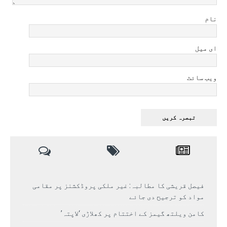
نام
ای میل
ویب سائٹ
فیصل قریشی کا مطالبہ: غیر ملکی پروڈکشنز پر مقامی
مواد کو ترجیح دی جائے
کامن ویلتھ گیمز کے اختتام پر کھلاڑی ‘لاپتہ’