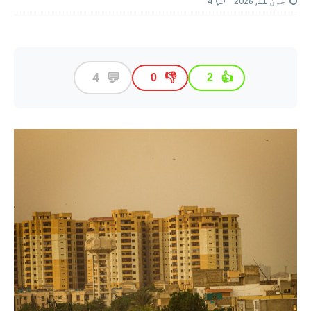
جون 11, 2026
4
💬
4
👎
👍
0
2