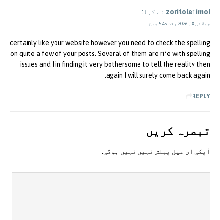
zoritoler imol
نے کہا:
جولائی 18, 2026 وقت 5:45 صبح
certainly like your website however you need to check the spelling
on quite a few of your posts. Several of them are rife with spelling
issues and I in finding it very bothersome to tell the reality then
again I will surely come back again.
REPLY
تبصرہ کريں
آپکی ای ميل پبلش نہيں نہيں ہوگی.