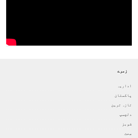
زمرے
اداريہ
پاکستان
تازہ ترين
دلچسپ
شوبز
صحت