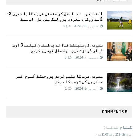
القادسیہ نے الہلال کو سنسنی خیز مقابلے میں 2-
2 سے روکا، سعودی پرو لیگ میں بڑا اپ سیٹ
جنوری 31, 2026
3
سعودی ڈویلپمنٹ فنڈ نے پاکستان کیلئے 3 ارب
ڈالر ڈپازٹ میں ایک سال توسیع کردی
دسمبر 7, 2024
3
سعودی عرب کا عظیم ترین پروجیکٹ ’نیوم‘ غیر
ملکیوں کی توجہ کا مرکز
اپریل 6, 2024
1
9 COMMENTS
گمنام
نے کہا:
جون 16, 2024 وقت 11:07 شام