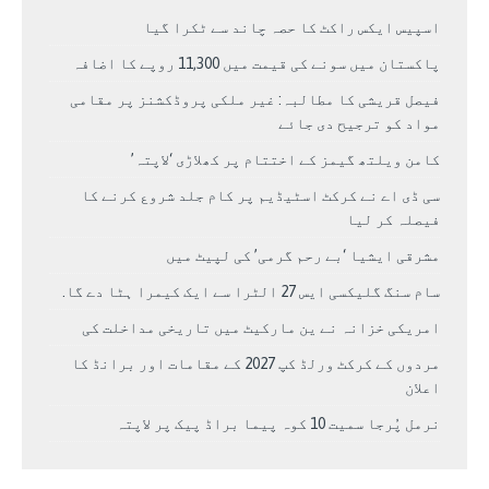
اسپیس ایکس راکٹ کا حصہ چاند سے ٹکرا گیا
پاکستان میں سونے کی قیمت میں 11,300 روپے کا اضافہ
فیصل قریشی کا مطالبہ: غیر ملکی پروڈکشنز پر مقامی
مواد کو ترجیح دی جائے
کامن ویلتھ گیمز کے اختتام پر کھلاڑی ‘لاپتہ’
سی ڈی اے نے کرکٹ اسٹیڈیم پر کام جلد شروع کرنے کا
فیصلہ کر لیا
مشرقی ایشیا ‘بے رحم گرمی’ کی لپیٹ میں
سام سنگ گلیکسی ایس 27 الٹرا سے ایک کیمرا ہٹا دے گا.
امریکی خزانہ نے ین مارکیٹ میں تاریخی مداخلت کی
مردوں کے کرکٹ ورلڈ کپ 2027 کے مقامات اور برانڈ کا
اعلان
نرمل پُرجا سمیت 10 کوہ پیما براڈ پیک پر لاپتہ