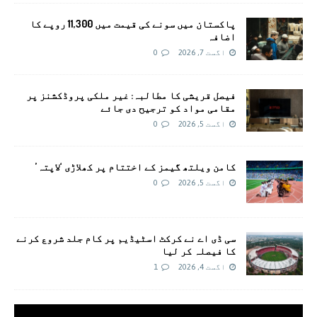
پاکستان میں سونے کی قیمت میں 11,300 روپے کا
اضافہ
اگست 7, 2026
0
فیصل قریشی کا مطالبہ: غیر ملکی پروڈکشنز پر
مقامی مواد کو ترجیح دی جائے
اگست 5, 2026
0
کامن ویلتھ گیمز کے اختتام پر کھلاڑی ‘لاپتہ’
اگست 5, 2026
0
سی ڈی اے نے کرکٹ اسٹیڈیم پر کام جلد شروع کرنے
کا فیصلہ کر لیا
اگست 4, 2026
1