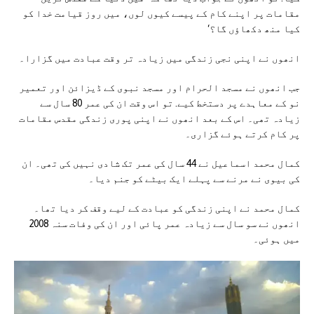
مقامات پر اپنے کام کے پیسے کیوں لوں، میں روز قیامت خدا کو
کیا منھ دکھاؤں گا؟‘
انھوں نے اپنی نجی زندگی میں زیادہ تر وقت عبادت میں گزارا۔
جب انھوں نے مسجد الحرام اور مسجد نبوی کے ڈیزائن اور تعمیر
نو کے معاہدے پر دستخط کیے. تو اس وقت ان کی عمر 80 سال سے
زیادہ تھی۔ اس کے بعد انھوں نے اپنی پوری زندگی مقدس مقامات
پر کام کرتے ہوئے گزاری۔
کمال محمد اسماعیل نے 44 سال کی عمر تک شادی نہیں کی تھی۔ ان
کی بیوی نے مرنے سے پہلے ایک بیٹے کو جنم دیا۔
کمال محمد نے اپنی زندگی کو عبادت کے لیے وقف کر دیا تھا۔
انھوں نے سو سال سے زیادہ عمر پائی اور ان کی وفات سنہ 2008
میں ہوئی۔