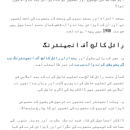
تھا؟
مسجد الحرام اور مسجد نبوی کی وسعت کے منصوبے کی تحت تعمیر
نو. اور ان کے ڈیزائن بنانے والے شخص کمال محمد اسماعیل ہیں
جو سنہ 1908 میں پیدا ہوئے تھے۔
رائل کالج آف انجینئرنگ
وہ مصر کے ہائی سکول اور
بعدازاں رائل کالج آف انجینئرنگ. سے
گریجویشن کرنے والے سب سے
کم عمر طالبعلم تھے۔
کمال محمد رائل کالج سے تعلیم حاصل کرنے کے بعد اسلامی فن
تعمیر کی تعلیم حاصل کرنے یورپ گئے. اور وہاں سے انھوں نے
اسلامی فن تعمیر میں ڈاکٹریٹ کی ڈگری حاصل کی۔
وہ پہلے انجینئر تھے جنھوں نے حرمین شریفین کے مجموعی
ڈیزائن، توسیع کے منصوبے کی تعمیر نو کا چارج سنبھالا۔
ڈاکٹر اسماعیل کو شاہ فہد نے مکہ مکرمہ اور مدینہ منورہ کی
مساجد کے توسیعی منصوبے کی نگرانی اور ڈیزائن کرنے کو کہا