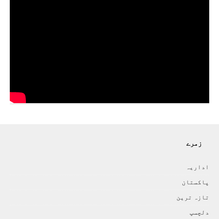
زمرے
اداريہ
پاکستان
تازہ ترين
دلچسپ