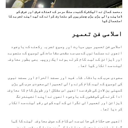
،محمد کمال نے الیکٹرک گنبد، سنگ مرمر کے ٹھنڈے فرش اور فرش کو
ڈھاپنے والی بڑی بڑی چھتریوں کو متعارف کرانے کے لیے اپنے تجربے کا
استعمال کیا
اسلامی فن تعمیر
اسلامی فن تعمیر میں مہارت اور وسیع تجربہ رکھنے کے باوجود
انھوں نے مسلمانوں کے سب سے مقدس مقامات کی توسیع کے منصوبے
اور ڈیزائن کے لیے. کام کرتے ہوئے ایک روپیہ بھی بطور معاوضہ
لینے سے انکار کیا تھا۔
سعودی عرب کے بادشاہ شاہ فہد اور مسجد الحرام اور مسجد نبوی
کی توسیع کے لیے. کام کرنے والی تعمیراتی سعودی عرب کی بڑی
کمپنی بن لادن کی طرف سے انھیں اس مشکل اور طویل کام کا معاوضہ
ادا کرنے کی کوششوں کے باوجود انھوں نے اپنے انجینئرنگ
ڈیزائن اور تعمیراتی نگرانی کے لیے کوئی رقم لینے سے انکار
کر دیا تھا۔
انھیں جب حکام کی جانب سے اس کام کے عوض معاوضہ لینے کا کہا
گیا. تو انھوں نے جواب دیا تھا کہ ’میں دنیا کے مقدس ترین