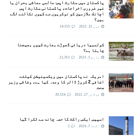
پاکستان میں سٹارٹ اپس: عالمی معاشی بحران یا
غیر ضروری اخراجات، پاکستانی سٹارٹ اپس
اچانک ملازمین کو نوکریوں سے کیوں نکالنے لگے
ہیں؟
جون 15, 2022
24,555
کولمبیا دریائی گھوڑے بھارت کیوں بھیجنا
چاہتا ہے؟
مارچ 3, 2023
21,353
امريکہ نے پاکستان میں ویکسینیشن کیلئے
اضافی 2 کروڑ ڈالر کا وعدہ کیا ہے، وفاقی وزیر
صحت
جولائی 27, 2022
20,556
اسپیس ایکس راکٹ کا حصہ چاند سے ٹکرا گیا
اگست 7, 2026
1