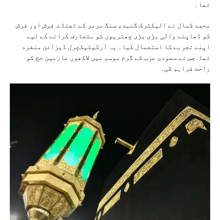
تھا۔
محمد کمال نے الیکٹرک گنبد، سنگ مرمر کے ٹھنڈے. فرش اور فرش
کو ڈھاپنے والی بڑی بڑی چھتریوں کو متعارف کرانے کے لیے
اپنے تجربے کا استعمال کیا۔ یہ آرکیٹیکچرل ڈیزائن منفرد
تھا. جس نے سعودی عرب کے گرم موسم میں لاکھوں عازمین حج کو
راحت فراہم کی۔