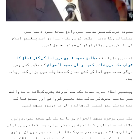
سعودی عرب کے شہر مدینہ میں واقع مسجدِ نبوی دنیا میں
مسلمانوں کا دوسرا مقدس ترین مقام ہے اور اسے پیغمبرِ اسلام
کی زندگی میں ہیڈکوارٹر کی حیثیت حاصل تھی۔
اسلامی روایات کے
مطابق مسجد نبوی میں ادا کی گئی نماز کا
ثواب مکہ میں خانہ کعبہ والی مسجد الحرام
کے علاوہ کسی بھی
دیگر مسجد میں ادا کی گئی نماز کے مقابلے میں ہزار گنا زیادہ
ہے۔
پیغمبرِ اسلام نے یہ مسجد مکہ سے اُس وقت یثرب کہلائے جانے والے.
شہر مدینہ ہجرت کرنے کے بعد تعمیر کروائی اور مسجدِ قبا کے
بعد مدینہ میں تعمیر کی جانے والی یہ دوسری مسجد تھی۔
مکہ میں موجود مسجد الحرام ہو یا مدینہ کی مسجد نبوی دونوں
مقامات مسلمانوں. کے نزدیک بہت مذہبی اہمیت رکھتے ہیں۔ لیکن
کیا آپ جانتے ہیں سعودی عرب کے شاہ فہد. کے دور میں ان دونوں
اہم مساجد کی توسیع اور تعمیر نو کے ڈیزائن بنانے والا کون