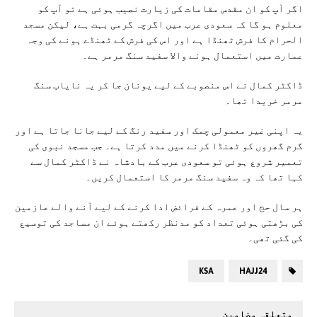
اگر آپ کو ان مقدس مقامات کی زیارت نصیب ہوئی ہے تو آپ کو
معلوم ہو گا کہ سعودی عرب میں اگرچہ گرمی بہت ہے، لیکن مسجد
الحرام کا فرش ٹھنڈا ہے اور اس کی فرش کے ٹھنڈے ہونے کی وجہ
عمارت میں استعمال ہونے والا سفید سنگ مرمر ہے۔
ڈاکٹر کمال نے اس منصوبے کے لیے یونان جا کر یہ نایاب سنگ
مرمر خریدا تھا۔
یہ اپنی غیر معمولی چمک اور سفید رنگ کے لیے جانا جاتا ہے اور
گرم گھروں کو ٹھنڈا کرنے میں مدد کرتا ہے۔ جب مسجد نبوی کی
تعمیر شروع ہوئی تو سعودی عرب کے بادشاہ نے ڈاکٹر کمال سے
کہا تھا کہ وہ سفید سنگ مرمر کا استعمال کریں۔
ہر سال حج اور عمرہ کے فرائض ادا کرنے کے لیے آنے والے عازمین
کی بڑھتی ہوئی تعداد کو مدنظر رکھتے ہوئے ان مساجد کی توسیع
کی گئی تھی۔
KSA
HAJJ24
متعلقہ مضامین