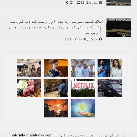
مارچ 1, 2025
0
غلافِ کعبہ: سونے، چاندی اور ریشم کے دھاگوں سے
بنے ’کسوہ‘ کی تبدیلی کی روایت جو صدیوں سے چلی
آ رہی ہے
جولائی 8, 2024
1
رابطہ کريں۔۔۔۔۔ جملہ حقوق محفوظ ہيں |
|
info@humaridunya.com