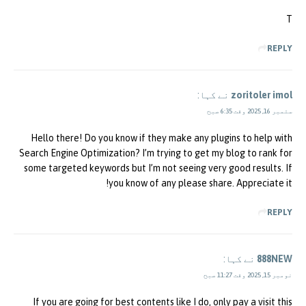
T
REPLY
zoritoler imol
نے کہا:
ستمبر 16, 2025 وقت 6:35 صبح
Hello there! Do you know if they make any plugins to help with
Search Engine Optimization? I’m trying to get my blog to rank for
some targeted keywords but I’m not seeing very good results. If
you know of any please share. Appreciate it!
REPLY
888NEW
نے کہا:
نومبر 15, 2025 وقت 11:27 صبح
If you are going for best contents like I do, only pay a visit this