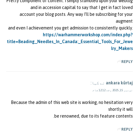
Pretty component of content. I simply stumbled upon your weblog
and in accession capital to say that I get in fact loved
account your blog posts. Any way I’ll be subscribing for your
augment
and even I achievement you get admission to consistently quickly.
https://warhammerworkshop.com/index.php?
title=Beading_Needles_In_Canada:_Essential_Tools_For_Jewe
lry_Makers
REPLY
ankara kürtaj
نے کہا:
نومبر 15, 2025 وقت 12:12 شام
Because the admin of this web site is working, no hesitation very
shortly it will
be renowned, due to its feature contents.
REPLY