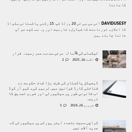
کا سامنا
DAVIDUSESY
آئی سی سی ٹی 20 ورلڈ کپ: 15 رکنی پاکستانی سکواڈ
کا اعلان، ٹورنامنٹ کا شیڈول، فارمیٹ اور وہ سب کچھ جو آپ
جاننا چاہتے ہیں
ٹیکساس کی 14 سالہ مرغی سب سے عمر رسیدہ قرار
اگست 16, 2025
2
ڈیجیٹل پاکستان کی طرف بڑا قدم: حکومت نے
شناختی کارڈ قوانین میں ترمیم کی، کیو آر کوڈ
اب قانونی طور پر سیکیورٹی اور فوری تصدیق کا
ذریعہ
فروری 26, 2026
5
کراچی سمیت متعدد ایئر پورٹس پر سیکیورٹی کے
جدید آلات نصب