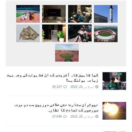
کیا شاہین شاہ آفریدی کے ان فٹ ہونے کی وجہ بہت
زیادہ بولنگ ہے؟
جولائی 22, 2022
30,327
نیوٹران ستارے: نئی خلائی دوربین سے دو مردہ
سورجوں کے تصادم کا نظارہ
جولائی 22, 2022
27,090