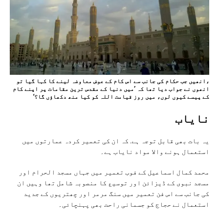
،انھیں جب حکام کی جانب سے اس کام کے عوض معاوضہ لینے کا کہا گیا تو
انھوں نے جواب دیا تھا کہ ’میں دنیا کے مقدس ترین مقامات پر اپنے کام
کے پیسے کیوں لوں، میں روز قیامت اللہ کو کیا منھ دکھاؤں گا؟‘
نایاب
یہ بات بھی قابل توجہ ہے. کہ ان کی تعمیر کردہ عمارتوں میں
استعمال ہونے والا مواد نایاب ہے۔
محمد کمال اسماعیل کے فوب تعمیر میں جہاں مسجد الحرام اور
مسجد نبوی کے ڈیزائن اور توسیع کا منصوبہ شامل تھا وہیں ان
کی جانب سے اس فن تعمیر میں سنگ مرمر اور چھتریوں کے جدید
استعمال نے حجاج کو جسمانی راحت بھی پہنچائی۔