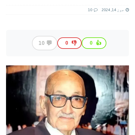
جون 14, 2024
10
💬
10
👎
👍
0
0