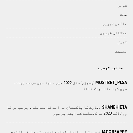
شوبز
صحت
عالمی خبريں
علاقائی خبريں
کھيل
معيشت
حالیہ تبصرے
MOSTBET_PLSA
’پسوڑی‘ سال 2022 میں دنیا میں سب سے زیادہ
سرچ کیا جانے والا گانا
SHANEHIETA
بھارت کا پاکستان نہ آنے کا معاملہ، پی سی بی کا
ورلڈکپ 2023 نہ کھیلنے کے آپشن پر غور
JACOBSAPPY
فیس بک اور انسٹاگرام صارفین کو عارضی آؤٹیج