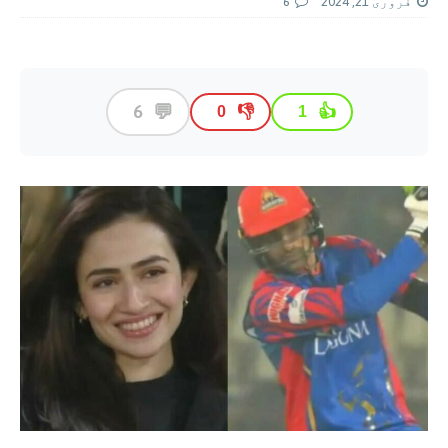
فروری 21, 2024
6
💬
6
👎
👍
0
1