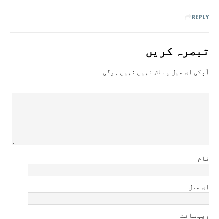
REPLY
تبصرہ کريں
آپکی ای ميل پبلش نہيں نہيں ہوگی.
نام
ای میل
ویب سائٹ