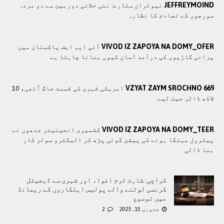
JEFFREYMOIND
نیوٹران ستارے: نئی خلائی دوربین سے دو مردہ
سورجوں کے تصادم کا نظارہ
VIVOD IZ ZAPOYA NA DOMY_OFER
آئی ایم ایف پاکستان میں
پرانی گاڑیوں کی درآمد آسان کیوں بنانا چاہتا ہے
VZYAT ZAYM SROCHNO 669
امریکی شہری کی قسمت جاگ اُٹھی، 10
لاکھ ڈالر جیت لیے
VIVOD IZ ZAPOYA NA DOMY_TEER
کشمیری انجینیئر جنھوں نے
پیٹرول مہنگا ہونے کی پیشن گوئی پڑھ کر الیکٹرو سولر کار
بنا ڈالی
کراچی: شارٹ ٹرم اغواء اور شہری سے ڈیجیٹل
کرنسی لوٹنے والے پولیس اہلکاروں کے ریمانڈ
میں توسیع
جنوری 15, 2025
2