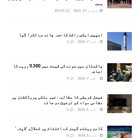
صحت
جولائی 27, 2022
20,531
اسپیس ایکس راکٹ کا حصہ چاند سے ٹکرا گیا
اگست 7, 2026
1
پاکستان میں سونے کی قیمت میں 11,300 روپے کا
اضافہ
اگست 7, 2026
0
فیصل قریشی کا مطالبہ: غیر ملکی پروڈکشنز پر
مقامی مواد کو ترجیح دی جائے
اگست 5, 2026
0
کامن ویلتھ گیمز کے اختتام پر کھلاڑی ‘لاپتہ’
اگست 5, 2026
0