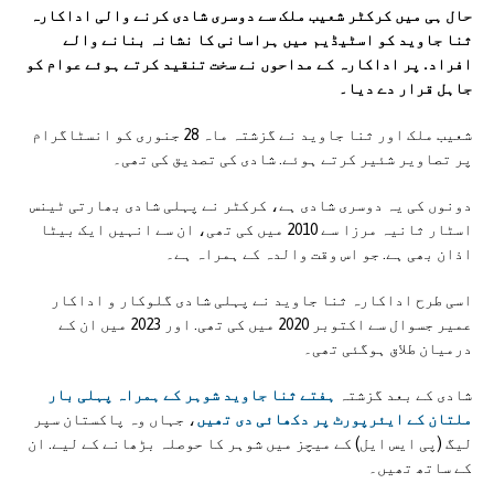
حال ہی میں کرکٹر شعیب ملک سے دوسری شادی کرنے والی اداکارہ
ثنا جاوید کو اسٹیڈیم میں ہراسانی کا نشانہ بنانے والے
افراد. پر اداکارہ کے مداحوں نے سخت تنقید کرتے ہوئے عوام کو
جاہل قرار دے دیا۔
شعیب ملک اور ثنا جاوید نے گزشتہ ماہ 28 جنوری کو انسٹاگرام
پر تصاویر شئیر کرتے ہوئے. شادی کی تصدیق کی تھی۔
دونوں کی یہ دوسری شادی ہے، کرکٹر نے پہلی شادی بھارتی ٹینس
اسٹار ثانیہ مرزا سے 2010 میں کی تھی، ان سے انہیں ایک بیٹا
اذان بھی ہے. جو اس وقت والدہ کے ہمراہ ہے۔
اسی طرح اداکارہ ثنا جاوید نے پہلی شادی گلوکار و اداکار
عمیر جسوال سے اکتوبر 2020 میں کی تھی. اور 2023 میں ان کے
درمیان طلاق ہوگئی تھی۔
شادی کے بعد گزشتہ
ہفتے ثنا جاوید شوہر کے ہمراہ پہلی بار
ملتان کے ایئرپورٹ پر دکھائی دی تھیں
، جہاں وہ پاکستان سپر
لیگ (پی ایس ایل) کے میچز میں شوہر کا حوصلہ بڑھانے کے لیے. ان
کے ساتھ تھیں۔