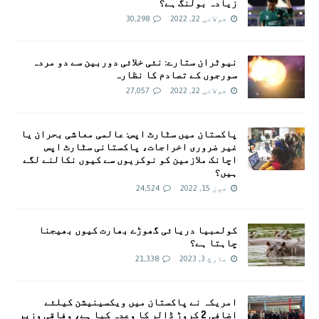
زیادہ بولنگ ہے؟
جولائی 22, 2022
30,298
نیوٹران ستارے: نئی خلائی دوربین سے دو مردہ
سورجوں کے تصادم کا نظارہ
جولائی 22, 2022
27,057
پاکستان میں سٹارٹ اپس: عالمی معاشی بحران یا
غیر ضروری اخراجات، پاکستانی سٹارٹ اپس
اچانک ملازمین کو نوکریوں سے کیوں نکالنے لگے
ہیں؟
جون 15, 2022
24,524
کولمبیا دریائی گھوڑے بھارت کیوں بھیجنا
چاہتا ہے؟
مارچ 3, 2023
21,338
امريکہ نے پاکستان میں ویکسینیشن کیلئے
اضافی 2 کروڑ ڈالر کا وعدہ کیا ہے، وفاقی وزیر