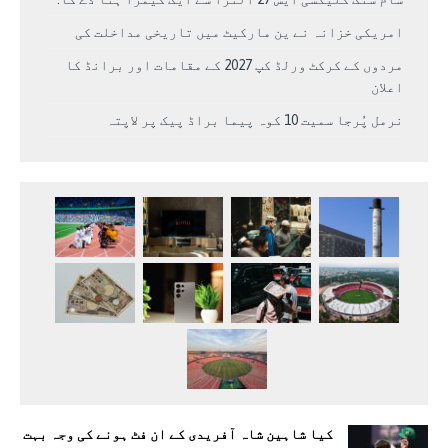
امریکی خزانہ نے ین مارکیٹ میں تاریخی مداخلت کی
مردوں کے کرکٹ ورلڈ کپ 2027 کے مقامات اور برانڈ کا
اعلان
نرمل پُرجا سمیت 10 کوہ پیما براڈ پیک پر لاپتہ
کیا شاہین شاہ آفریدی کے ان فٹ ہونے کی وجہ بہت