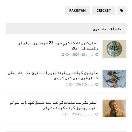
PAKISTAN
CRICKET
متعلقہ مضامین
اسٹیٹ بینک کا شرحِ سود 22 فیصد پر برقرار
رکھنے کا اعلان
مارچ 18, 2024
2
صارفین کیلئے ریلیف: نیپرا نے تین ماہ تک بجلی
کے نرخوں میں کمی کر دی
جون 5, 2026
1
اسٹرنگز سے علیحدگی کے بعد فیصل کپاڈیہ سولو
البم ریلیز کرنے کیلئے تیار
فروری 1, 2024
0