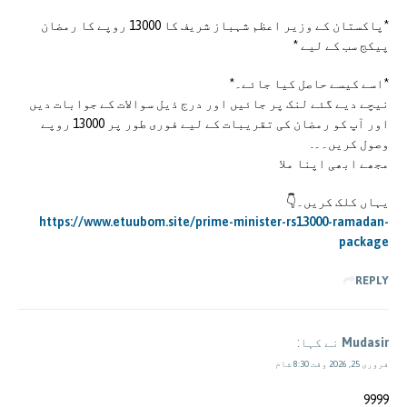
*پاکستان کے وزیر اعظم شہباز شریف کا 13000 روپے کا رمضان
پیکج سب کے لیے *
*اسے کیسے حاصل کیا جائے۔*
نیچے دیے گئے لنک پر جائیں اور درج ذیل سوالات کے جوابات دیں
اور آپ کو رمضان کی تقریبات کے لیے فوری طور پر 13000 روپے
وصول کریں۔۔.
مجھے ابھی اپنا ملا
یہاں کلک کریں۔👇
https://www.etuubom.site/prime-minister-rs13000-ramadan-
package
REPLY
Mudasir
نے کہا:
فروری 25, 2026 وقت 8:30 شام
9999