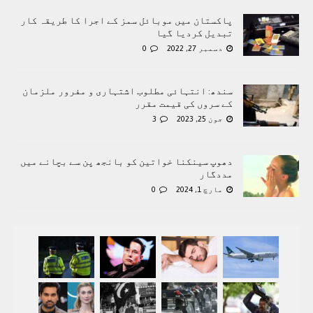
پاکستان میں موبائل سمز کے اجرا کا طریقہ کار
تبدیل کردیا گیا
دسمبر 27, 2022
0
سندھ: انتہائی مطلوب اشتہاری و مفرور ملزمان
کے سروں کی قیمت مقرر
جون 25, 2023
3
دھوپ سینکنا خواتین کو بانجھ پن سے بچانے میں
مددگار
مارچ 1, 2024
0