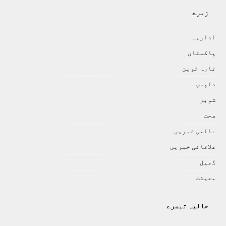
زمرے
اداريہ
پاکستان
تازہ ترين
دلچسپ
شوبز
صحت
عالمی خبريں
علاقائی خبريں
کھيل
معيشت
حالیہ تبصرے