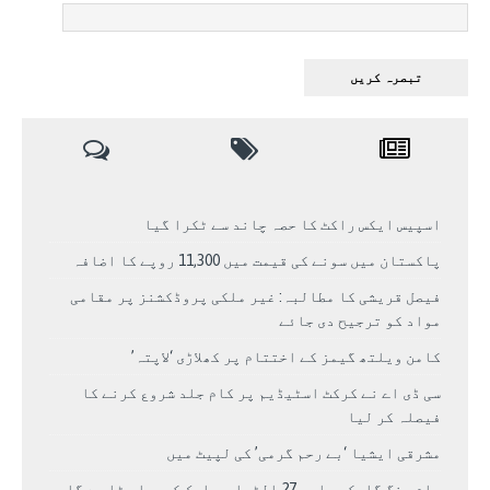
اسپیس ایکس راکٹ کا حصہ چاند سے ٹکرا گیا
پاکستان میں سونے کی قیمت میں 11,300 روپے کا اضافہ
فیصل قریشی کا مطالبہ: غیر ملکی پروڈکشنز پر مقامی
مواد کو ترجیح دی جائے
کامن ویلتھ گیمز کے اختتام پر کھلاڑی ‘لاپتہ’
سی ڈی اے نے کرکٹ اسٹیڈیم پر کام جلد شروع کرنے کا
فیصلہ کر لیا
مشرقی ایشیا ‘بے رحم گرمی’ کی لپیٹ میں
سام سنگ گلیکسی ایس 27 الٹرا سے ایک کیمرا ہٹا دے گا.