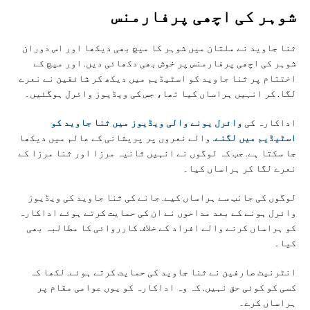
شوہر کی اچھی پرفارمنس
ثنا جاوید نے ملتان میں شوہر کا میچ بھی دیکھا اور اس دوران
شوہر کی اچھی پرفارمنس پر خوش بھی دکھائی دیں. اور میچ کے
اختتام پر ثنا جاوید کو اسٹیڈیم میں دیکھ کر شائقین نے نعرے
لگا. کر انہیں ہراساں کیا تھا، جس کی ویڈیوز وائرل ہوگئیں۔
اداکارہ کی
وائرل یونے والی ویڈیوز میں ثنا جاوید کو
اسٹیڈیم میں لگنے.
والے نعروں پر پریشانی کے عالم میں دیکھا
جا سکتا ہے. جب کہ لوگوں نے انہیں ثانیہ مرزا اور ثنا مرزا کے
نعرے لگا کر ہراساں کیا۔
لوگوں کی جانب سے ہراساں کیے. جانے کی ثنا جاوید کی ویڈیوز
وائرل ہونے کے بعد مداحوں نے ان کی حمایت کرتے ہوئے اداکارہ
کو ہراساں کرنے والے افراد کے خلاف کارروائی کا مطالبہ بھی
کیا۔
انٹرنیٹ صارفین نے ثنا جاوید کی حمایت کرتے ہوئے. لکھا کہ
کسی کو کوئی حق نہیں. کہ وہ اداکارہ کو یوں عوامی مقام پر
ہراساں کرے۔