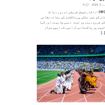
 2026
0
👍0👎0💬0 اداکار فیصل قریشی نے زور دیا کہ
ان کو غیر ملکی پروڈکشنز کی بجائے مقامی
و فروغ دینے پر توجہ دینی چاہیے، اور کہا
ٹیوب پر پاکستانی ڈراموں کے ایپی سوڈز
[...