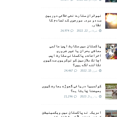
نیوٹران ستارے: نئی خلائی دوربین
سے دو مردہ سورجوں کے تصادم کا
نظارہ
جولائی 22, 2022
26,974
پاکستان میں سٹارٹ اپس: عالمی
معاشی بحران یا غیر ضروری
اخراجات، پاکستانی سٹارٹ اپس
اچانک ملازمین کو نوکریوں سے کیوں
نکالنے لگے ہیں؟
جون 15, 2022
24,467
کولمبیا دریائی گھوڑے بھارت کیوں
بھیجنا چاہتا ہے؟
مارچ 3, 2023
21,296
امريکہ نے پاکستان میں ویکسینیشن
کیلئے اضافی 2 کروڑ ڈالر کا وعدہ