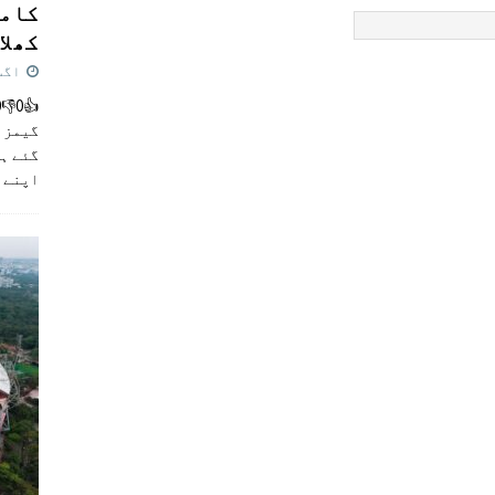
کامن
کھلاڑ
اگست 5,
گیمز م
گئے ہی
اپنے 