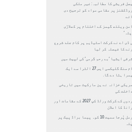
صل قریشی کا مطالبہ: غیر ملکی
وڈکشنز پر مقامی مواد کو ترجیح دی
ئے
من ویلتھ گیمز کے اختتام پر کھلاڑی
اپتہ’
 ڈی اے نے کرکٹ اسٹیڈیم پر کام جلد شروع
نے کا فیصلہ کر لیا
رقی ایشیا ‘بے رحم گرمی’ کی لپیٹ میں
سام سنگ گلیکسی ایس 27 الٹرا سے ایک
مرا ہٹا دے گا.
ریکی خزانہ نے ین مارکیٹ میں تاریخی
اخلت کی
مردوں کے کرکٹ ورلڈ کپ 2027 کے مقامات اور
انڈ کا اعلان
نرمل پُرجا سمیت 10 کوہ پیما براڈ پیک پر
پتہ