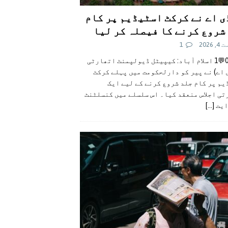
ی اے نے کرکٹ اسٹیڈیم پر کام
شروع کرنے کا فیصلہ کر لیا
 2026
1
👍0👎0💬1 اسلام آباد: کیپیٹل ڈیولپمنٹ اتھارٹی
 اے) نے پیر کو دارلحکومت میں پہلے کرکٹ
م پر کام جلد شروع کرنے کے لیے ایک
تی اجلاس منعقد کیا۔ اس سلسلے میں کنسلٹنٹ
ایت
[...]