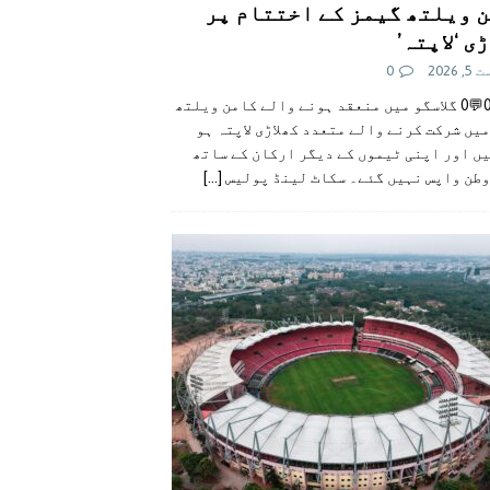
 ویلتھ گیمز کے اختتام پر
ی ‘لاپتہ’
 2026
0
👍0👎0💬0 گلاسگو میں منعقد ہونے والے کامن ویلتھ
یں شرکت کرنے والے متعدد کھلاڑی لاپتہ ہو
ں اور اپنی ٹیموں کے دیگر ارکان کے ساتھ
وطن واپس نہیں گئے۔ سکاٹ لینڈ پولیس
[...]