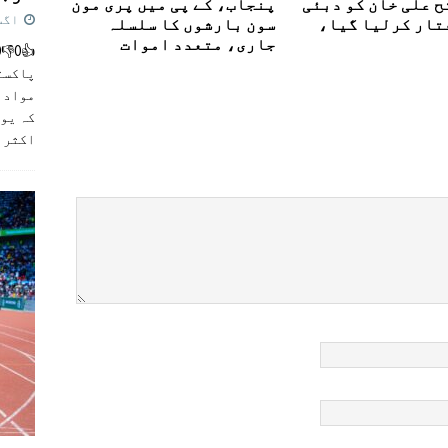
ح علی خان کو دبئی
پنجاب، کے پی میں پری مون
اگست 5,
تار کرلیا گیا،
سون بارشوں کا سلسلہ
جاری، متعدد اموات
پاکست
مواد ک
کہ یو
اکثر
]