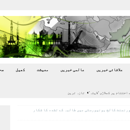
علاقائی خبريں
عالمی خبريں
معيشت
کھيل
صح
اختتام پر کھلاڑی ‘لاپتہ’
تازہ ترين
سٹیڈیم پر کام جلد شروع کرنے کا فیصلہ کر لیا
پاکستان
رنمنٹ کالج یونیورسٹی میں طالبہ کے تشدد کا شکار
 گرمی’ کی لپیٹ میں
تازہ ترين
گا.
تازہ ترين