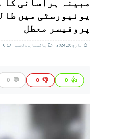
مبینہ ہراسانی کا 
[ اگست 5, 2026 ]
فیصل قریشی کا مطال
یونیورسٹی میں طالب
پاکستان
پروفیسر معطل
مارچ 28, 2024
پاکستان
,
دلچسپ
0
💬
0
👎
👍
0
0