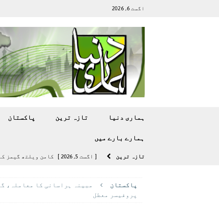
اگست 6, 2026
ہماری دنیا
تازہ ترين
پاکستان
ہمارے بارے ميں
تازہ ترين
[ اگست 5, 2026 ]
کامن ویلتھ گیمز کے 
[ اگست 4, 2026 ]
سی ڈی اے نے کرکٹ ا
پاکستان
مبینہ ہراسانی کا معاملہ، گو
[ اگست 4, 2026 ]
مشرقی ایشیا ‘بے رحم
پروفیسر معطل
[ اگست 3, 2026 ]
سام سنگ گلیکسی ایس 27 الٹرا سے ایک کیمرا ہٹا دے 