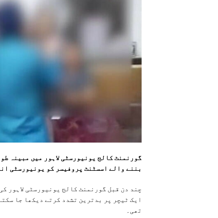
گورنمنٹ کالج یونیورسٹی لاہور میں مبینہ طور
بننے والے اسسٹنٹ پروفیسر کو یونیورسٹی انت
چند دن قبل گورنمنٹ کالج یونیورسٹی لاہور کی
ایک ٹیچر پر بدترین تشدد کرتے دیکھا جا سکتا
تھی۔