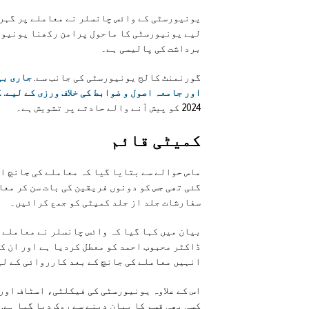
یونیورسٹی کے وائس چانسلر نے معاملے پر گہری
لیے یونیورسٹی کا ماحول پرامن رکھنا یونیورس
برداشت کی پالیسی ہے۔
گورنمنٹ کالج یونیورسٹی کی جانب سے.
جاری بی
اور جامعہ اصول و ضوابط کی خلاف ورزی کے لیے.
2024 کو پیش آنے والے حادثے پر تشویش ہے۔
کمیٹی قائم
ماس حوالے سے بتایا گیا کہ معاملے کی جانچ او
گئی تھی جس کو دونوں فریقین کی بات سن کر معا
سفارشات جلد از جلد کمیٹی کو جمع کرائیں۔
بیان میں کہا گیا کہ وائس چانسلر نے معاملے 
ڈاکٹر محبوب احمد کو معطل کردیا ہے اور ان کو
انہیں معاملے کی جانچ کے بعد کارروائی کے لی
اس کے علاوہ یونیورسٹی کی فیکلٹی، اسٹاف اور
کسی بھی قسم کا بیان دینے سے روک دیا گیا ہے.