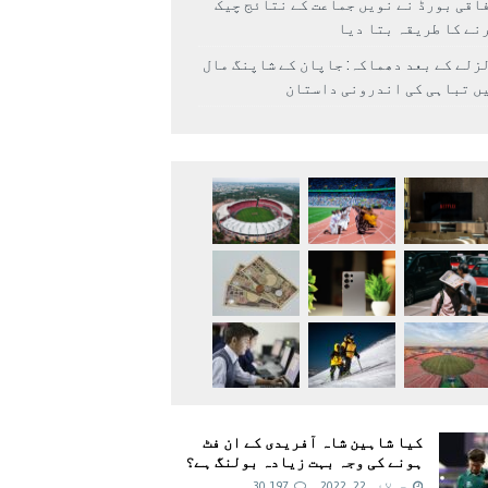
اقی بورڈ نے نویں جماعت کے نتائج چیک
نے کا طریقہ بتا دیا
زلے کے بعد دھماکہ: جاپان کے شاپنگ مال
ں تباہی کی اندرونی داستان
کیا شاہین شاہ آفریدی کے ان فٹ
ہونے کی وجہ بہت زیادہ بولنگ ہے؟
جولائی 22, 2022
30,197