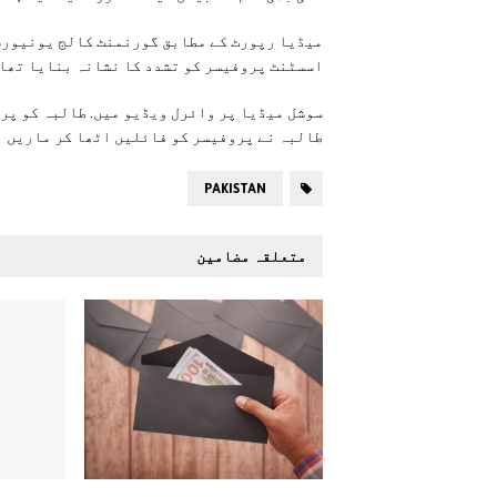
میڈیا رپورٹ کے مطابق گورنمنٹ کالج یونیورسٹ
اسسٹنٹ پروفیسر کو تشدد کا نشانہ بنایا تھا
سوشل میڈیا پر وائرل ویڈیو میں. طالبہ کو پرو
طالبہ نے پروفیسر کو فائلیں اٹھا کر ماریں ا
PAKISTAN
متعلقہ مضامین