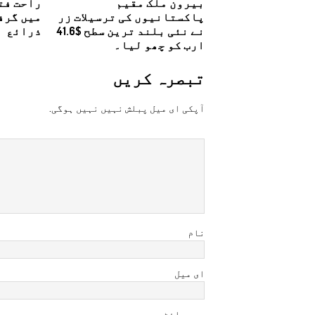
بيرون ملک مقیم
راحت فت
پاکستانیوں کی ترسیلات زر
میں گرف
نے نئی بلند ترین سطح $41.6
ذرائع
ارب کو چھو لیا۔
تبصرہ کريں
آپکی ای ميل پبلش نہيں نہيں ہوگی.
نام
ای میل
ویب سائٹ