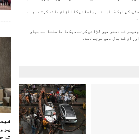
ی. کی ایک طالبہ نے ہراسانی کا الزام عائد کرتے ہوئے
۔
فیسر کے دفتر میں لڑائی کرتے دیکھا جا سکتا ہے. جہاں
ور ان کے بال بھی نوچے تھے۔
فیصل
پروڈ
ترجی