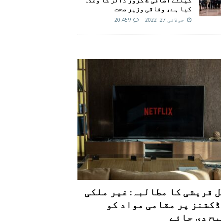
کیا ہے، وفاقی وزیر صحت
جولائی 27, 2022
20,459
 قریشی کا مطالبہ: غیر ملکی
کشنز پر مقامی مواد کو
ح دی جائے