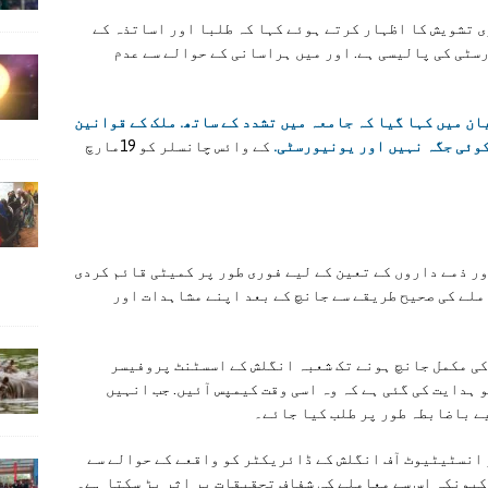
 تشویش کا اظہار کرتے ہوئے کہا کہ طلبا اور اساتذہ کے
ٹی کی پالیسی ہے. اور میں ہراسانی کے حوالے سے عدم
ان میں کہا گیا کہ جامعہ میں تشدد کے ساتھ. ملک کے قوانین
 کوئی جگہ نہیں اور یونیورسٹی.
کے وائس چانسلر کو 19مارچ
ر ذمے داروں کے تعین کے لیے فوری طور پر کمیٹی قائم کردی
ملے کی صحیح طریقے سے جانچ کے بعد اپنے مشاہدات اور
کی مکمل جانچ ہونے تک شعبہ انگلش کے اسسٹنٹ پروفیسر
 ہدایت کی گئی ہے کہ وہ اسی وقت کیمپس آئیں. جب انہیں
ے باضابطہ طور پر طلب کیا جائے۔
 انسٹیٹیوٹ آف انگلش کے ڈائریکٹر کو واقعے کے حوالے سے
 کیونکہ اس سے معاملے کی شفاف تحقیقات پر اثر پڑ سکتا ہے۔