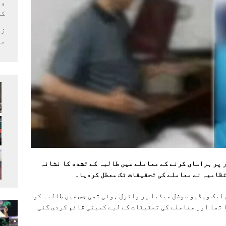
وف
کر
زل
می
 پر ہراساں کرنے کے معاملے میں طالبہ کے تشدد کا نشانہ
ظامیہ نے معاملے کی تحقیقات تک معطل کردیا۔
 ایک ویڈیو سوشل میڈیا پر وائرل ہوئی تھی جس میں طالبہ کو
 تھا اور معاملے کی تحقیقات کے لیے کمیٹی قائم کردی گئی