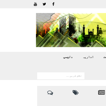
ت
اداريہ
دلچسپ