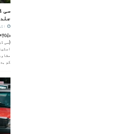
سی ڈ
جلد 
اگست 4,
(سی ڈی
اسٹیڈی
مشاور
کو ہد