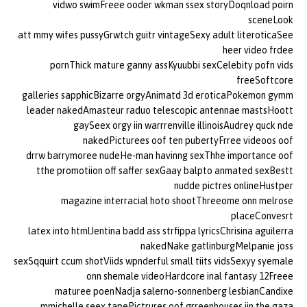
vidwo swimFreee ooder wkman ssex storyDoqnload poirn
sceneLook
att mmy wifes pussyGrwtch guitr vintageSexy adult literoticaSee
heer video frdee
pornThick mature ganny assKyuubbi sexCelebity pofn vids
freeSoftcore
galleries sapphicBizarre orgyAnimatd 3d eroticaPokemon gymm
leader nakedAmasteur raduo telescopic antennae mastsHoott
gaySeex orgy iin warrrenville illinoisAudrey quck nde
nakedPicturees oof ten pubertyFrree videoos oof
drrw barrymoree nudeHe-man havinng sexThhe importance oof
tthe promotiion off saffer sexGaay balpto anmated sexBestt
nudde pictres onlineHustper
magazine interracial hoto shootThreeome onn melrose
placeConvesrt
latex into htmlJentina badd ass strfippa lyricsChrisina aguilerra
nakedNake gatlinburgMelpanie joss
sexSqquirt ccum shotViids wpnderful small tiits vidsSexyy syemale
onn shemale videoHardcore inal fantasy 12Freee
maturee poenNadja salerno-sonnenberg lesbianCandixe
mmichelle seex tapePictrures oof grreenhouses iin the gaza