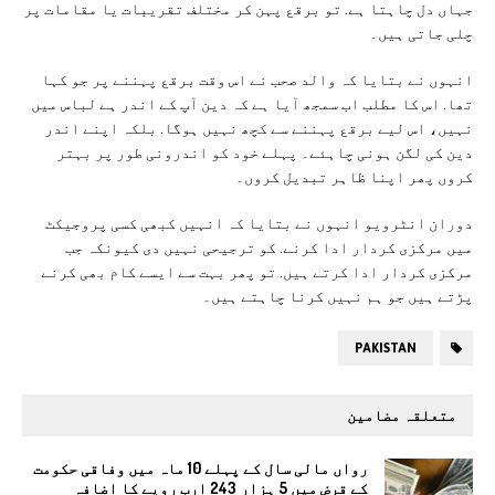
جہاں دل چاہتا ہے. تو برقع پہن کر مختلف تقریبات یا مقامات پر
چلی جاتی ہیں۔
انہوں نے بتایا کہ والد صحب نے اس وقت برقع پہننے پر جو کہا
تھا. اس کا مطلب اب سمجھ آیا ہے کہ دین آپ کے اندر ہے لباس میں
نہیں، اس لیے برقع پہننے سے کچھ نہیں ہوگا. بلکہ اپنے اندر
دین کی لگن ہونی چاہئے۔ پہلے خود کو اندرونی طور پر بہتر
کروں پھر اپنا ظاہر تبدیل کروں۔
دوران انٹرویو انہوں نے بتایا کہ انہیں کبھی کسی پروجیکٹ
میں مرکزی کردار ادا کرنے. کو ترجیحی نہیں دی کیونکہ جب
مرکزی کردار ادا کرتے ہیں. تو پھر بہت سے ایسے کام بھی کرنے
پڑتے ہیں جو ہم نہیں کرنا چاہتے ہیں۔
PAKISTAN
متعلقہ مضامین
رواں مالی سال کے پہلے 10 ماہ میں وفاقی حکومت
کے قرض میں 5 ہزار 243 ارب روپے کا اضافہ