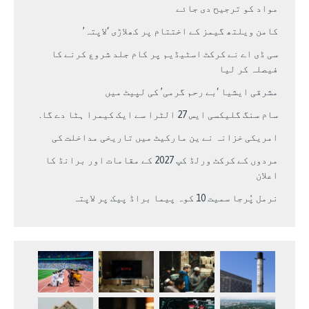
مواد کو ترجیح دی جائے
کامن ویلتھ گیمز کے اختتام پر کھلاڑی ‘لاپتہ’
سی ڈی اے نے کرکٹ اسٹیڈیم پر کام جلد شروع کرنے کا
فیصلہ کر لیا
مشرقی ایشیا ‘بے رحم گرمی’ کی لپیٹ میں
سام سنگ گلیکسی ایس 27 الٹرا سے ایک کیمرا ہٹا دے گا.
امریکی خزانہ نے ین مارکیٹ میں تاریخی مداخلت کی
مردوں کے کرکٹ ورلڈ کپ 2027 کے مقامات اور برانڈ کا
اعلان
نرمل پُرجا سمیت 10 کوہ پیما براڈ پیک پر لاپتہ