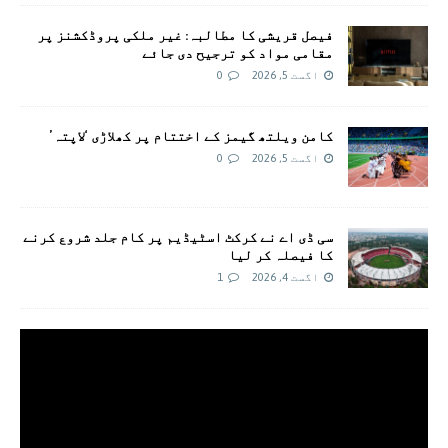
فیصل قریشی کا مطالبہ: غیر ملکی پروڈکشنز پر
مقامی مواد کو ترجیح دی جائے
اگست 5, 2026
0
کامن ویلتھ گیمز کے اختتام پر کھلاڑی ‘لاپتہ’
اگست 5, 2026
0
سی ڈی اے نے کرکٹ اسٹیڈیم پر کام جلد شروع کرنے
کا فیصلہ کر لیا
اگست 4, 2026
1