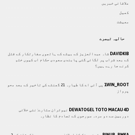
علاقائی خبريں
کھيل
معيشت
حالیہ تبصرے
DAVIDKIB
شاہ عبدالعزیز کے بیٹے کے ہاتھوں سفارتکار کے قتل
کے بعد شراب پر لگائی گئی پابندی سعودی حکام اب کیوں ختم
کرنے جا رہے ہیں؟
1WIN_ROOT
پی آئی اے کا طیارہ 21 گھنٹے کی تاخیر کے بعد محو
پرواز
DEWATOGEL TOTO MACAU 4D
نیوٹران ستارے: نئی خلائی
دوربین سے دو مردہ سورجوں کے تصادم کا نظارہ
PINUP_RMKA
سٹیٹ بینک کا اعلان: سعودی عرب سے پاکستان کو 2