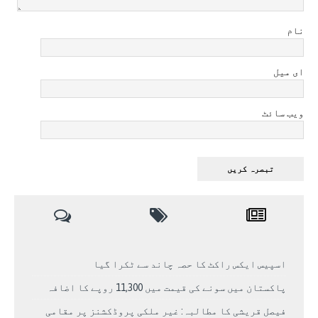
نام
ای میل
ویب سائٹ
اسپیس ایکس راکٹ کا حصہ چاند سے ٹکرا گیا
پاکستان میں سونے کی قیمت میں 11,300 روپے کا اضافہ
فیصل قریشی کا مطالبہ: غیر ملکی پروڈکشنز پر مقامی