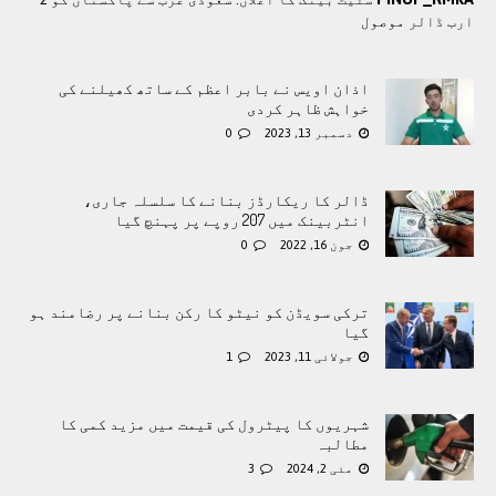
ارب ڈالر موصول
اذان اویس نے بابر اعظم کے ساتھ کھیلنے کی
خواہش ظاہر کردی
دسمبر 13, 2023
0
ڈالر کا ریکارڈز بنانے کا سلسلہ جاری،
انٹربینک میں 207 روپے پر پہنچ گیا
جون 16, 2022
0
ترکی سویڈن کو نیٹو کا رکن بنانے پر رضامند ہو
گیا
جولائی 11, 2023
1
شہریوں کا پیٹرول کی قیمت میں مزید کمی کا
مطالبہ
مئی 2, 2024
3