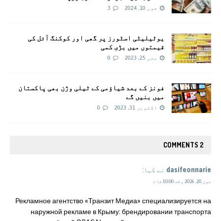
جون 10, 2024
3
یوٹیلیٹی اسٹورز پر گھی اور کوکنگ آئل کی
قیمتوں میں بڑی کمی
مئی 25, 2023
0
فونز کے بعد شیاؤمی کے ٹیلی وژن بھی پاکستان
میں بنیں گے
اکتوبر 31, 2023
0
2 COMMENTS
dasifeonnarie
نے کہا:
جون 20, 2026 وقت 10:00 شام
Рекламное агентство «Транзит Медиа» специализируется на
наружной рекламе в Крыму: брендировании транспорта