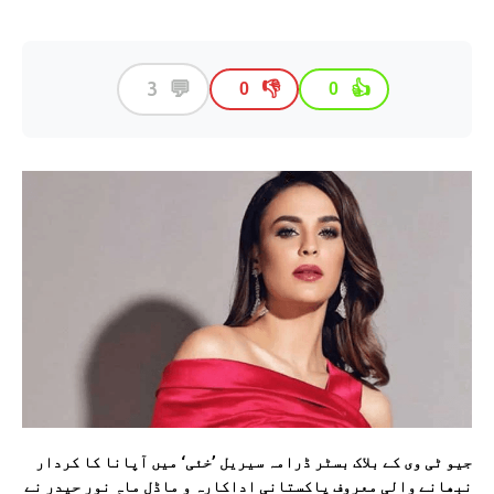
💬
3
👎
👍
0
0
جیو ٹی وی کے بلاک بسٹر ڈرامہ سیریل ’خئی‘ میں آپانا کا کردار
نبھانے والی معروف پاکستانی اداکارہ و ماڈل ماہِ نور حیدر نے