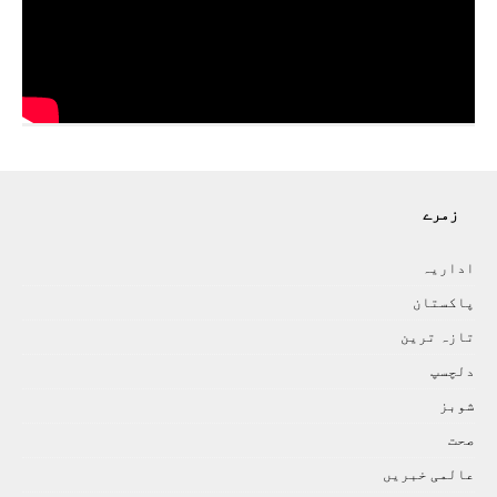
زمرے
اداريہ
پاکستان
تازہ ترين
دلچسپ
شوبز
صحت
عالمی خبريں