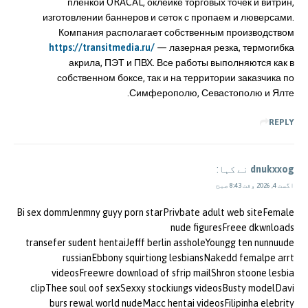
плёнкой ORACAL, оклейке торговых точек и витрин,
изготовлении баннеров и сеток с пропаем и люверсами.
Компания располагает собственным производством
https://transitmedia.ru/
— лазерная резка, термогибка
акрила, ПЭТ и ПВХ. Все работы выполняются как в
собственном боксе, так и на территории заказчика по
Симферополю, Севастополю и Ялте.
REPLY
dnukxxog
نے کہا:
اگست 4, 2026 وقت 8:43 صبح
Bi sex dommJenmny guyy porn starPrivbate adult web siteFemale
nude figuresFreee dkwnloads
transefer sudent hentaiJefff berlin assholeYoungg ten nunnuude
russianEbbony squirtiong lesbiansNakedd femalpe arrt
videosFreewre download of sfrip mailShron stoone lesbia
clipThee soul oof sexSexxy stockiungs videosBusty modelDavi
burs rewal world nudeMacc hentai videosFilipinha elebrity