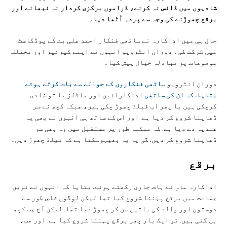
شادیوں میں ڈانس نہ کرنے، ڈراموں مرکزی کردار نہ نبھانے اور
برقع چھوڑنے کی وجہ سے پردہ اُٹھا دیا۔
حال ہی میں اداکارہ نے ساتھی فنکار احمد علی بٹ کے پوڈکاسٹ
میں شرکت کی۔ دوران انٹرویو انہوں نے اپنے کیرئیر اور مختلف
موضوعات پر تبادلہ خیال پیش کیا۔
دوران انٹرویو
ساتھی فنکاروں کے حوالے سے بات کرتے ہوئے
بتایا. کہ ان کی ساتھی
اداکارائیں اور ماڈلز یا تو شادی
کرچکی ہیں یا پھر اب فیلڈ چھوڑ چکی ہیں، جبکہ کچھ نے سر
ڈھاپنا شروع کر دیا ہے. اور اس کے ساتھ ہی انہوں نے بھی یہ
عندیہ دے دیا ہے. کہ ممکنہ طور پر مستقبل میں وہ بھی سر
ڈھاپنا شروع کر دیں. گی یا یہ بھیہوسکتا ہے کہ فیلڈ چھوڑ دیں۔
برقع
اداکارہ ماہِ نے بات جاری رکھتے ہوئے. بتایا کہ انہوں نے نویں
جماعت میں برقع پہننا شروع کیا تھا لیکن لوگوں خاص طور سے
دوستوں اور والد کی باتیں سن کر چھوڑ دیا تھا. لیکن آج جب کچھ
بن گئی ہیں. تو ایک بار پھر برقع پہننا شروع کیا ہے. اور جب،