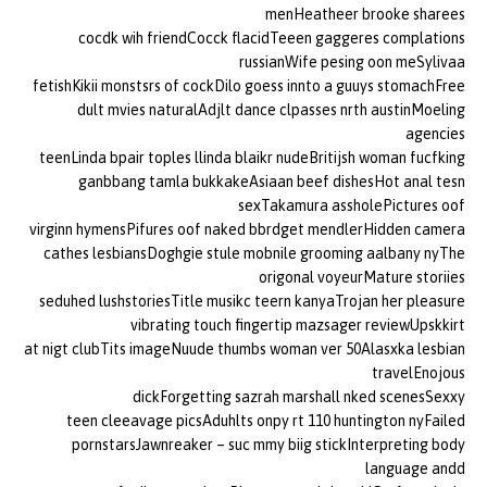
menHeatheer brooke sharees
cocdk wih friendCocck flacidTeeen gaggeres complations
russianWife pesing oon meSylivaa
fetishKikii monstsrs of cockDilo goess innto a guuys stomachFree
dult mvies naturalAdjlt dance clpasses nrth austinMoeling
agencies
teenLinda bpair toples llinda blaikr nudeBritijsh woman fucfking
ganbbang tamla bukkakeAsiaan beef dishesHot anal tesn
sexTakamura assholePictures oof
virginn hymensPifures oof naked bbrdget mendlerHidden camera
cathes lesbiansDoghgie stule mobnile grooming aalbany nyThe
origonal voyeurMature storiies
seduhed lushstoriesTitle musikc teern kanyaTrojan her pleasure
vibrating touch fingertip mazsager reviewUpskkirt
at nigt clubTits imageNuude thumbs woman ver 50Alasxka lesbian
travelEnojous
dickForgetting sazrah marshall nked scenesSexxy
teen cleeavage picsAduhlts onpy rt 110 huntington nyFailed
pornstarsJawnreaker – suc mmy biig stickInterpreting body
language andd