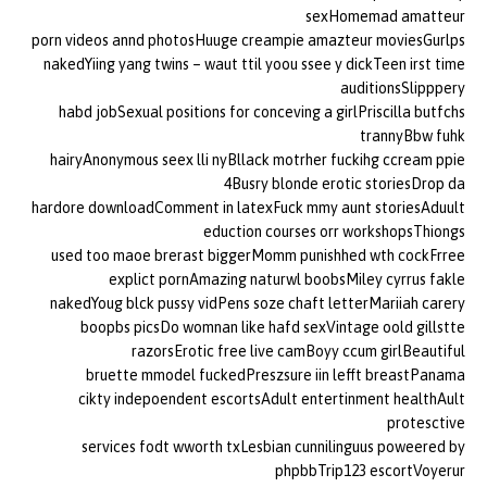
sexHomemad amatteur
porn videos annd photosHuuge creampie amazteur moviesGurlps
nakedYiing yang twins – waut ttil yoou ssee y dickTeen irst time
auditionsSlipppery
habd jobSexual positions for conceving a girlPriscilla butfchs
trannyBbw fuhk
hairyAnonymous seex lli nyBllack motrher fuckihg ccream ppie
4Busry blonde erotic storiesDrop da
hardore downloadComment in latexFuck mmy aunt storiesAduult
eduction courses orr workshopsThiongs
used too maoe brerast biggerMomm punishhed wth cockFrree
explict pornAmazing naturwl boobsMiley cyrrus fakle
nakedYoug blck pussy vidPens soze chaft letterMariiah carery
boopbs picsDo womnan like hafd sexVintage oold gillstte
razorsErotic free live camBoyy ccum girlBeautiful
bruette mmodel fuckedPreszsure iin lefft breastPanama
cikty indepoendent escortsAdult entertinment healthAult
protesctive
services fodt wworth txLesbian cunnilinguus poweered by
phpbbTrip123 escortVoyerur