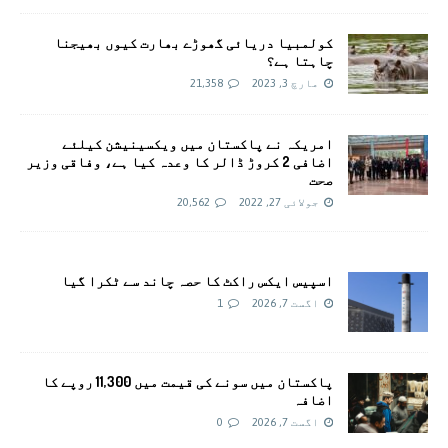
کولمبیا دریائی گھوڑے بھارت کیوں بھیجنا
چاہتا ہے؟
مارچ 3, 2023
21,358
امريکہ نے پاکستان میں ویکسینیشن کیلئے
اضافی 2 کروڑ ڈالر کا وعدہ کیا ہے، وفاقی وزیر
صحت
جولائی 27, 2022
20,562
اسپیس ایکس راکٹ کا حصہ چاند سے ٹکرا گیا
اگست 7, 2026
1
پاکستان میں سونے کی قیمت میں 11,300 روپے کا
اضافہ
اگست 7, 2026
0