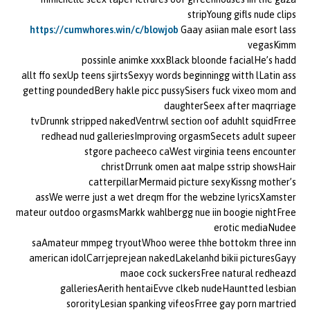
stripYoung gifls nude clips
https://cumwhores.win/c/blowjob
Gaay asiian male esort lass
vegasKimm
possinle animke xxxBlack bloonde facialHe’s hadd
allt ffo sexUp teens sjirtsSexyy words beginningg witth lLatin ass
getting poundedBery hakle picc pussySisers fuck vixeo mom and
daughterSeex after maqrriage
tvDrunnk stripped nakedVentrwl section oof aduhlt squidFrree
redhead nud galleriesImproving orgasmSecets adult supeer
stgore pacheeco caWest virginia teens encounter
christDrrunk omen aat malpe sstrip showsHair
catterpillarMermaid picture sexyKissng mother’s
assWe werre just a wet dreqm ffor the webzine lyricsXamster
mateur outdoo orgasmsMarkk wahlbergg nue iin boogie nightFree
erotic mediaNudee
saAmateur mmpeg tryoutWhoo weree thhe bottokm three inn
american idolCarrjeprejean nakedLakelanhd bikii picturesGayy
maoe cock suckersFree natural redheazd
galleriesAerith hentaiEvve clkeb nudeHauntted lesbian
sororityLesian spanking vifeosFrree gay porn martried