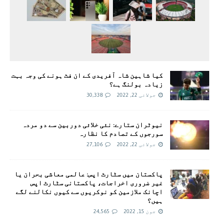
کیا شاہین شاہ آفریدی کے ان فٹ ہونے کی وجہ بہت
زیادہ بولنگ ہے؟
جولائی 22, 2022
30,338
نیوٹران ستارے: نئی خلائی دوربین سے دو مردہ
سورجوں کے تصادم کا نظارہ
جولائی 22, 2022
27,106
پاکستان میں سٹارٹ اپس: عالمی معاشی بحران یا
غیر ضروری اخراجات، پاکستانی سٹارٹ اپس
اچانک ملازمین کو نوکریوں سے کیوں نکالنے لگے
ہیں؟
جون 15, 2022
24,565