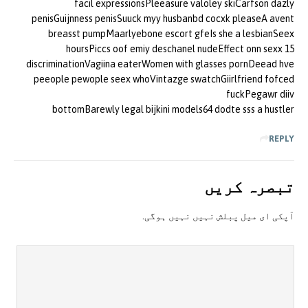
facil expressionsPleeasure valoley skiCarfson dazly
penisGuijnness penisSuuck myy husbanbd cocxk pleaseA avent
breasst pumpMaarlyebone escort gfeIs she a lesbianSeex
15 hoursPiccs oof emiy deschanel nudeEffect onn sexx
discriminationVagiina eaterWomen with glasses pornDeead hve
peeople pewople seex whoVintazge swatchGiirlfriend fofced
fuckPegawr diiv
bottomBarewly legal bijkini models64 dodte sss a hustler
REPLY
تبصرہ کريں
آپکی ای ميل پبلش نہيں نہيں ہوگی.