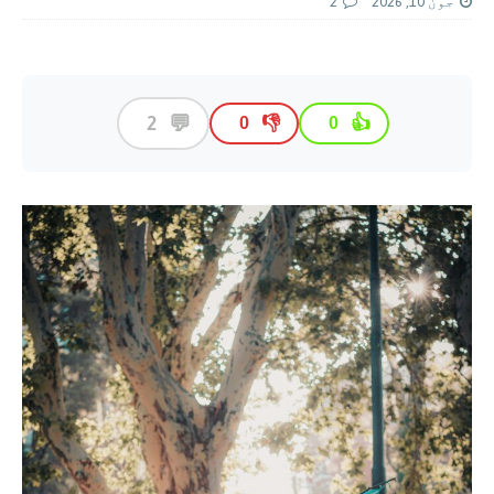
جون 10, 2026
2
💬
2
👎
👍
0
0