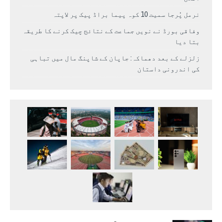
نرمل پُرجا سمیت 10 کوہ پیما براڈ پیک پر لاپتہ
وفاقی بورڈ نے نویں جماعت کے نتائج چیک کرنے کا طریقہ
بتا دیا
زلزلے کے بعد دھماکہ: جاپان کے شاپنگ مال میں تباہی
کی اندرونی داستان