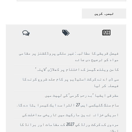
فیصل قریشی کا مطالبہ: غیر ملکی پروڈکشنز پر مقامی
مواد کو ترجیح دی جائے
کامن ویلتھ گیمز کے اختتام پر کھلاڑی ‘لاپتہ’
سی ڈی اے نے کرکٹ اسٹیڈیم پر کام جلد شروع کرنے کا
فیصلہ کر لیا
مشرقی ایشیا ‘بے رحم گرمی’ کی لپیٹ میں
سام سنگ گلیکسی ایس 27 الٹرا سے ایک کیمرا ہٹا دے گا.
امریکی خزانہ نے ین مارکیٹ میں تاریخی مداخلت کی
مردوں کے کرکٹ ورلڈ کپ 2027 کے مقامات اور برانڈ کا
اعلان