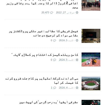
اضافی 2 کروڑ ڈالر کا وعدہ کیا ہے، وفاقی وزیر
صحت
جولائی 27, 2022
20,473
فیصل قریشی کا مطالبہ: غیر ملکی پروڈکشنز پر
مقامی مواد کو ترجیح دی جائے
اگست 5, 2026
0
کامن ویلتھ گیمز کے اختتام پر کھلاڑی ‘لاپتہ’
اگست 5, 2026
0
سی ڈی اے نے کرکٹ اسٹیڈیم پر کام جلد شروع کرنے
کا فیصلہ کر لیا
اگست 4, 2026
1
مشرقی ایشیا ‘بے رحم گرمی’ کی لپیٹ میں