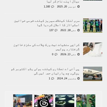
میڈل اپنے نام کر لیا
نومبر 20, 2025
1,183
سری لنکا کیخلاف سیریز کیلئے قومی خواتین
اسکواڈز کا اعلان کردیا گیا
مئی 18, 2022
137
کراچی منشیات نیٹ ورک چلانے کی ملزم خاتون
گرفتار، پولیس
مئی 13, 2026
0
پی آئی اے نجکاری کیلئے بولی یکم اکتوبر کو
ہوگی، چھ پارٹیاں حصہ لیں گی
ستمبر 24, 2024
1