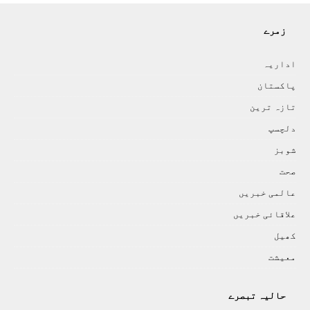
زمرے
اداريہ
پاکستان
تازہ ترين
دلچسپ
شوبز
صحت
عالمی خبريں
علاقائی خبريں
کھيل
معيشت
حالیہ تبصرے