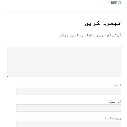
REPLY
تبصرہ کريں
آپکی ای ميل پبلش نہيں نہيں ہوگی.
نام
ای میل
ویب سائٹ