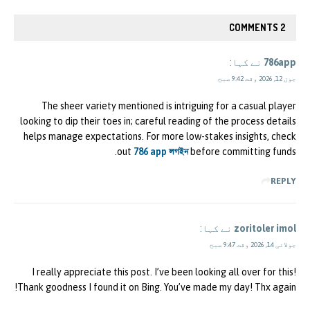
2 COMMENTS
786app
نے کہا:
جون 12, 2026 وقت 9:42 صبح
The sheer variety mentioned is intriguing for a casual player
looking to dip their toes in; careful reading of the process details
helps manage expectations. For more low-stakes insights, check
out
786 app লগইন
before committing funds.
REPLY
zoritoler imol
نے کہا:
جولائی 14, 2026 وقت 9:47 صبح
I really appreciate this post. I’ve been looking all over for this!
Thank goodness I found it on Bing. You’ve made my day! Thx again!