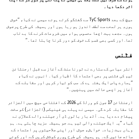
اثر دکھا دیا۔
میچ کے بعد TyC Sports سے گفتگو کرتے ہوئے میسی نے کہا، ”خوش
ہوں، ہر لمحے سے لطف اندوز ہو رہا ہوں اور ہمیشہ کی طرح پرجوش
ہوں۔ مجھے بہت اچھا محسوس ہوا، میں شروعات کرنے کا بے تاب
تھا. اور کسی بھی قسم کے خوف کو دور کرنا چاہتا تھا۔“
فٹنس
انٹر میامی کے ستارے نے ٹورنامنٹ کے آغاز سے قبل ارجنٹائن
ٹیم کی فٹنس پر بھی اعتماد کا اظہار کیا۔ انہوں نے کہا،
”ہمارے پاس ایک ہفتہ ہے کہ سب کو تیار کریں اور مقابلے کے
آغاز پر اچھی حالت میں پہنچیں۔“
ارجنٹائن 17 جون کو ورلڈ کپ 2026 کے افتتاحی میچ میں الجزائر
کا مقابلہ کرے گی۔ میسی نے پہلے ہی فینیکس (الجزائر) کو سخت
پیغام دے دیا ہے۔ آٹھ بار بالوں ڈی آر جیتنے والے کھلاڑی نے
کہا، ”یہ ایک جیتنے والی ٹیم ہے. جو ہمیشہ مزید چاہتی ہے۔ ہم
وہاں بہت زیادہ خواہش، جوش. اور اپنی صلاحیتوں پر اعتماد کے
ساتھ جائیں گے۔ ہم ہمیشہ کی طرح پوری کوشش کریں گے. اور کوئی