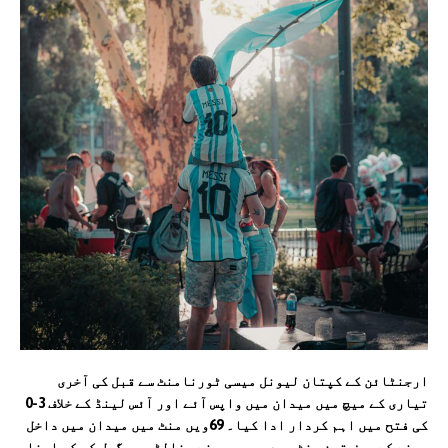
ارجنٹائن کے کپتان لیونل میسی ٹورنامنٹ سے قبل کی آخری
تیاری کے میچ میں میدان میں واپس آئے اور آئس لینڈ کے خلاف 3-0
کی فتح میں اہم کردار ادا کیا۔ 69ویں منٹ میں میدان میں داخل
ہونے کے صرف تین منٹ بعد ہی میسی نے پنالٹی پر گول کر کے اپنا