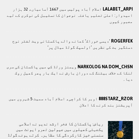
LALABET_ARPI
اسلام آباد پولیس میں 1667 آسامیاں، 32 ہزار
امیدوار: اعلیٰ تعلیم یافتہ نوجوان کانسٹیبل کی نوکری کے لیے
مجبور کیوں
ROGERFEK
’دیسی خوراک‘ کھانے والے پاکستانی ویٹ لفٹر نوح
دستگیر بٹ کی نظریں ’اولمپک گولڈ میڈل پر‘
NARKOLOG NA DOM_CHSN
ویمنز ورلڈ کپ میں پاکستان کی سری
لنکا کے خلاف بیٹنگ کے دوران بارش نے ایک بار پھر کھیل روک
دیا۔
888STARZ_RZOR
اوبر کا کراچی، اسلام آباد سمیت 5 شہروں میں
آپریشنز بند کرنے کا اعلان
ریاض: پاکستان کا فخر ارشد ندیم نے اسلامی
یکجہتی کھیلوں میں جيولين تھرو ایونٹ میں
سنسنی خیز کارکردگی کا مظاہرہ کرتے ہوئے گولڈ