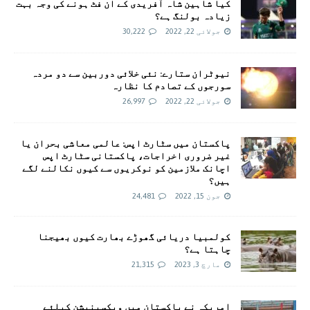
کیا شاہین شاہ آفریدی کے ان فٹ ہونے کی وجہ بہت
زیادہ بولنگ ہے؟
جولائی 22, 2022
30,222
نیوٹران ستارے: نئی خلائی دوربین سے دو مردہ
سورجوں کے تصادم کا نظارہ
جولائی 22, 2022
26,997
پاکستان میں سٹارٹ اپس: عالمی معاشی بحران یا
غیر ضروری اخراجات، پاکستانی سٹارٹ اپس
اچانک ملازمین کو نوکریوں سے کیوں نکالنے لگے
ہیں؟
جون 15, 2022
24,481
کولمبیا دریائی گھوڑے بھارت کیوں بھیجنا
چاہتا ہے؟
مارچ 3, 2023
21,315
امريکہ نے پاکستان میں ویکسینیشن کیلئے