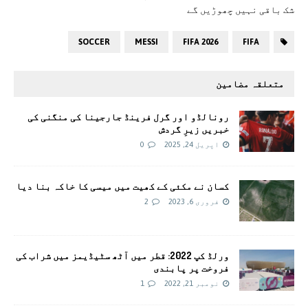
شک باقی نہیں چھوڑیں گے
SOCCER
MESSI
FIFA 2026
FIFA
متعلقہ مضامین
رونالڈو اور گرل فرینڈ جارجینا کی منگنی کی
خبریں زیرِ گردش
اپریل 24, 2025
0
کسان نے مکئی کے کھیت میں میسی کا خاکہ بنا دیا
فروری 6, 2023
2
ورلڈ کپ 2022: قطر میں آٹھ سٹیڈیمز میں شراب کی
فروخت پر پابندی
نومبر 21, 2022
1