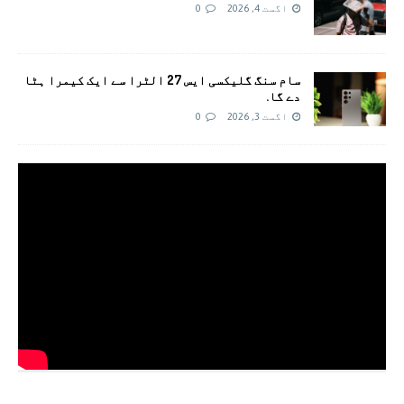
اگست 4, 2026
0
سام سنگ گلیکسی ایس 27 الٹرا سے ایک کیمرا ہٹا
دے گا.
اگست 3, 2026
0