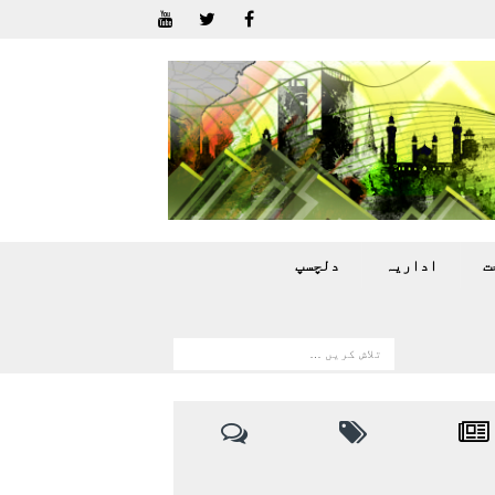
ت
اداريہ
دلچسپ