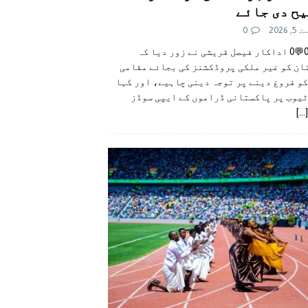
ح دی جائے
 2026
0
👍0👎0💬0 اداکار فیصل قریشی نے زور دیا کہ
ان کو غیر ملکی پروڈکشنز کی بجائے مقامی
و فروغ دینے پر توجہ دینی چاہیے، اور کہا
ٹیوب پر پاکستانی ڈراموں کے ایپی سوڈز
[...