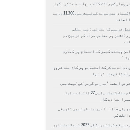
پیس ایکس راکٹ کا حصہ چاند سے ٹکرا گیا
پاکستان میں سونے کی قیمت میں 11,300 روپے
 اضافہ
صل قریشی کا مطالبہ: غیر ملکی
وڈکشنز پر مقامی مواد کو ترجیح دی
ئے
من ویلتھ گیمز کے اختتام پر کھلاڑی
اپتہ’
 ڈی اے نے کرکٹ اسٹیڈیم پر کام جلد شروع
نے کا فیصلہ کر لیا
رقی ایشیا ‘بے رحم گرمی’ کی لپیٹ میں
سام سنگ گلیکسی ایس 27 الٹرا سے ایک
مرا ہٹا دے گا.
ریکی خزانہ نے ین مارکیٹ میں تاریخی
اخلت کی
مردوں کے کرکٹ ورلڈ کپ 2027 کے مقامات اور