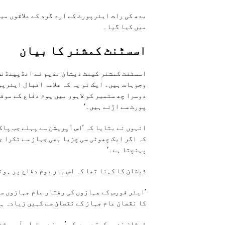
بدھ کی رات ایئرپورٹ کے ارد گرد کے علاقوں م
میں کیا گیا۔
اسسٹنٹ کمشنر کا بيان
اسسٹنٹ کمشنر کینٹ ذیشان ندیم نے انڈپینڈنٹ 
وجوہات ہیں۔ ایک تو یہ کہ علامہ اقبال ایئرپ
دوسرا چھ ستمبر کو لاہور میں یوم دفاع کے موق
پورٹ سے اڑنے ہیں۔‘
انہوں نے بتایا کہ ’اس آپریشن سے پہلے جب پاک
پہنچتا ہے۔‘
ذیشان کا کہنا تھا کہ اس بار یوم دفاع پر ہونے
’ایئر فورس کے جہازوں کی رفتار عام جہازوں سے
کا نقصان عام جہاز کے نقصان سے کہیں زیادہ ہو
ذیشان ندیم کہتے ہیں کہ ’ہم نے صرف اس آپریشن