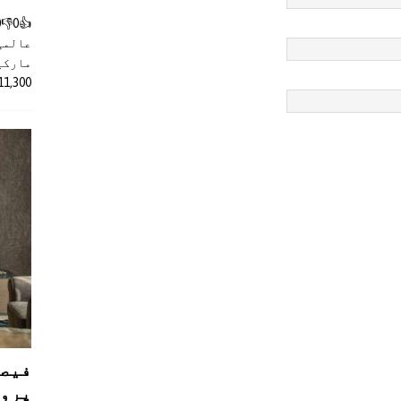
عالمی
مارکیٹ
11,300 روپے کے اضافے کے بعد 4 لا
فیصل
پروڈ