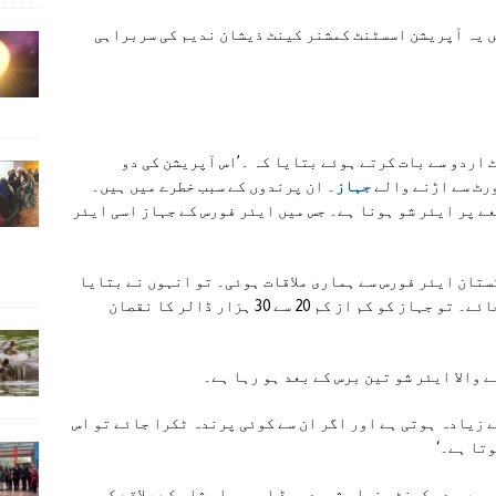
یں یہ آپریشن اسسٹنٹ کمشنر کینٹ ذیشان ندیم کی سربراہی
اردو سے بات کرتے ہوئے بتایا کہ ۔’اس آپریشن کی دو
ورٹ سے اڑنے والے
جہاز
۔ ان پرندوں کے سبب خطرے میں ہیں۔
عے پر ایئر شو ہونا ہے۔ جس میں ایئر فورس کے جہاز اسی ایئر
ستان ایئر فورس سے ہماری ملاقات ہوئی۔ تو انہوں نے بتایا
کہ اگر ایک چھوٹی سی چڑیا بھی جہاز سے ٹکرا جائے۔ تو جہاز کو کم از کم 20 سے 30 ہزار ڈالر کا نقصان
 والا ایئر شو تین برس کے بعد ہو رہا ہے۔
 زیادہ ہوتی ہے اور اگر ان سے کوئی پرندہ ٹکرا جائے تو اس
تا ہے۔‘
 میں صدر کینٹ، ضرار شہید روڈ اور بہار شاہ کے علاقے کو