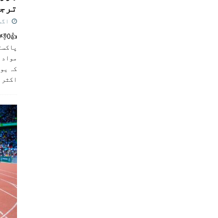
ترجی
اگست 5,
پاکست
مواد ک
کہ یو
اکثر
]