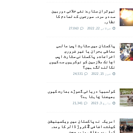
نیوٹران ستارے: نئی خلائی دوربین
سے دو مردہ سورجوں کے تصادم کا
نظارہ
جولائی 22, 2022
27,063
پاکستان میں سٹارٹ اپس: عالمی
معاشی بحران یا غیر ضروری
اخراجات، پاکستانی سٹارٹ اپس
اچانک ملازمین کو نوکریوں سے کیوں
نکالنے لگے ہیں؟
جون 15, 2022
24,531
کولمبیا دریائی گھوڑے بھارت کیوں
بھیجنا چاہتا ہے؟
مارچ 3, 2023
21,341
امريکہ نے پاکستان میں ویکسینیشن
کیلئے اضافی 2 کروڑ ڈالر کا وعدہ
کیا ہے، وفاقی وزیر صحت