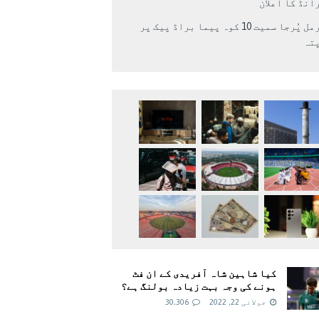
انڈ کا اعلان
نرمل پُرجا سمیت 10 کوہ پیما براڈ پیک پر
پتہ
کیا شاہین شاہ آفریدی کے ان فٹ
ہونے کی وجہ بہت زیادہ بولنگ ہے؟
جولائی 22, 2022
30,306