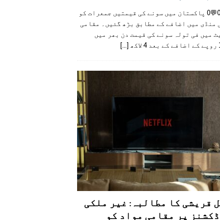
👍0👎0💬0 پاکستان میں سونے کی قیمتیں جمعرات کو
 منڈی میں اضافے کے مطابق بڑھ گئیں۔ مقامی
 میں فی تولہ سونے کی قیمت دن بھر میں
کھ
[...]
 قریشی کا مطالبہ: غیر ملکی
کشنز پر مقامی مواد کو