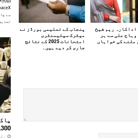
سے چان
تصدیق
اداکارہ ریم شیخ
پنجاب کے تعلیمی بورڈز نے
وہاج علی سے ہر
میٹرک سپلیمنٹری
 ملنے کی خواہاں
امتحانات 2025 کے نتائج
جاری کر دیے ہیں۔
پاکس
11,300 روپے کا 
اگست 7,