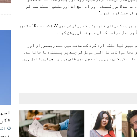
 ہم نے لاہور کینٹ۔ اور ڈی ایچ اے اور ضلعی انتظامیہ کو
ں کو چیک کروائیں۔‘
ان کا کہنا تھا کہ یوم دفاع کے سلسلے میں ایئر پورٹ کے پانچ کلومیٹر کے ریڈیئس میں 27 اگست سے 10 ستمبر
س نہیں کیا بلکہ ارد گرد کے علاقے میں بنے ریستوران اور
 بچا ہوا کھانا اکثر ہوٹل کی چھت پر پھینک دیا جاتا ہے۔
ھانے کی لالچ میں پرندے جن میں خاص طور پر چیلیں شامل ہیں
اسپی
ٹکرا
اگست 7,