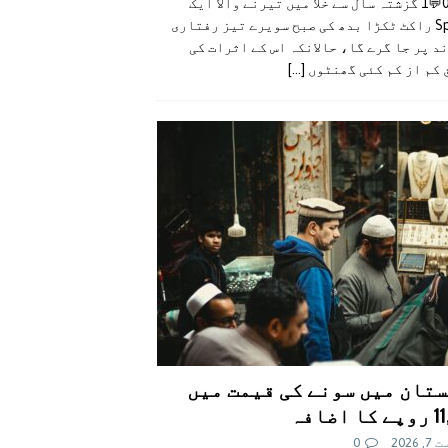
👍0👎0💬1 گزشتہ سال سے خلا میں تیرنے والا ایک
SpaceX راکٹ ٹکڑا بدھ کی صبح سویرے تیز رفتاری
د پر جا گرے گا، حالانکہ اس کے اثرات کی
 کم از کم کئی گھنٹوں
[...]
تان میں سونے کی قیمت میں
اضافہ
 2026
0