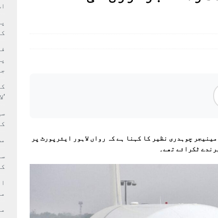
سٹیڈیم پر کام جلد شروع کرنے کا فیصلہ کر لیا
پاکستان
اس
 حصہ چاند سے ٹکرا گیا
تازہ ترين
کا
فی
پر
جا
کا
‘ل
سی
کر
مینیجر چوہدری نظیر کا کہنا ہے کہ رواں لاہور ایئرپورٹ پر
مش
کی
ام
مد