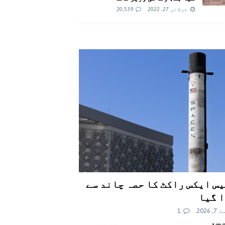
جولائی 27, 2022
20,539
س ایکس راکٹ کا حصہ چاند سے
 گیا
 2026
1