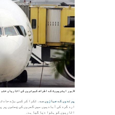
لاہور ایئرپورٹ کے اطراف کبوتروں کی اٹاریاں ختم
پرندوں کے جہازوں سے
۔ ٹکرا کر کسی بڑے حادثے
اٹاریوں کو ہٹوا دیا گیا ہے۔