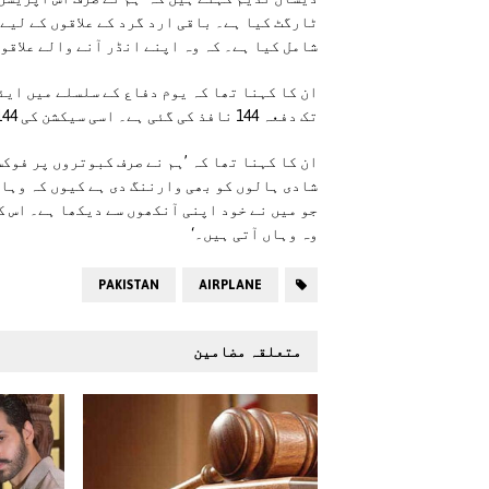
ٹارگٹ کیا ہے۔ باقی ارد گرد کے علاقوں کے لیے۔
شامل کیا ہے۔ کہ وہ اپنے انڈر آنے والے علاقو
تک دفعہ 144 نافذ کی گئی ہے۔ اسی سیکشن کی 144 پر عمل درآمد کے لیے ہم نے آپریشن کیا۔
ان کا کہنا تھا کہ ’ہم نے صرف کبوتروں پر فوک
شادی ہالوں کو بھی وارننگ دی ہے کیوں کہ وہاں
جو میں نے خود اپنی آنکھوں سے دیکھا ہے۔ اس ک
وہ وہاں آتی ہیں۔‘
PAKISTAN
AIRPLANE
متعلقہ مضامین