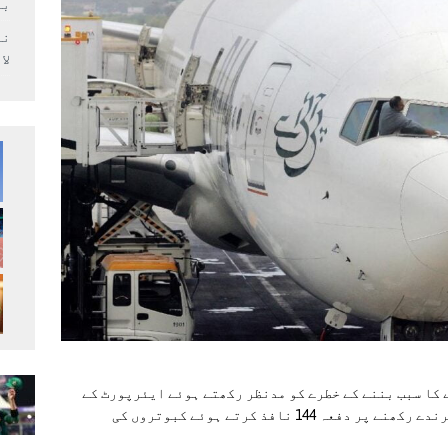
بر
لا
 کا سبب بننے کے خطرے کو مدنظر رکھتے ہوئے ایئرپورٹ کے
ارد گرد کی آبادیوں میں گھروں کی چھتوں پر پرندے رکھنے پر دفعہ 144 نافذ کرتے ہوئے کبوتروں کی