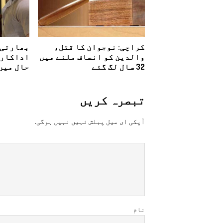
کراچی: نوجوان کا قتل،
بھارتی 
والدین کو انصاف ملنے میں
اداکار 
32 سال لگ گئے
حال میں
تبصرہ کريں
آپکی ای ميل پبلش نہيں نہيں ہوگی.
نام