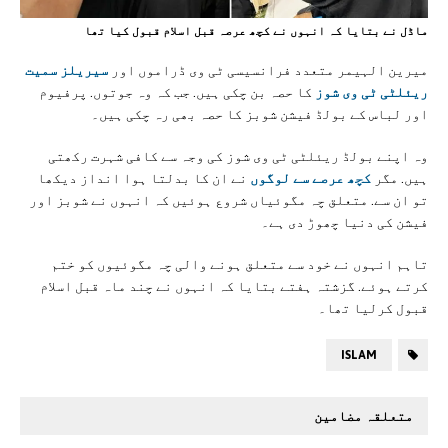
ماڈل نے بتایا کہ انہوں نے کچھ عرصہ قبل اسلام قبول کیا تھا
میرین الہیمر متعدد فرانسیسی ٹی وی ڈراموں اور
سیریلز سمیت
ریئلٹی ٹی وی شوز
کا حصہ بن چکی ہیں. جب کہ وہ جوتوں. پرفیوم
اور لباس کے بولڈ فیشن شوبز کا حصہ بھی رہ چکی ہیں۔
وہ اپنے بولڈ ریئلٹی ٹی وی شوز کی وجہ سے کافی شہرت رکھتی
ہیں. مگر
کچھ عرصے سے لوگوں
نے ان کا بدلتا ہوا انداز دیکھا
تو ان سے. متعلق چہ مگوئیاں شروع ہوئیں کہ انہوں نے شوبز اور
فیشن کی دنیا چھوڑ دی ہے۔
تاہم انہوں نے خود سے متعلق ہونے والی چہ مگوئیوں کو ختم
کرتے ہوئے. گزشتہ ہفتے بتایا کہ انہوں نے چند ماہ قبل اسلام
قبول کرلیا تھا۔
ISLAM
متعلقہ مضامین