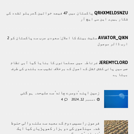
QRHXMELDSNZU
پاکستان میں 47 فیصد خواتین گھریلو تشدد کی
شکار ہیں، این سی ایچ آر
AVIATOR_QIKN
سٹیٹ بینک کا اعلان: سعودی عرب سے پاکستان کو 2
ارب ڈالر موصول
JEREMYCLORD
غرناطہ میں مسلمانوں کا بنایا گیا آبی نظام
جس میں پانی کشش ثقل کے اصول کے برخلاف نشیب سے بلندی کی طرف
بہتا ہے
زمین اپنے ’دوسرے چاند‘ سے علیحدہ ہو گئی
دسمبر 12, 2024
4
فرعون رامسیس دوم کے معبد سے ملنے والی حنوط
شدہ مینڈھوں کی دو ہزار کھوپڑیاں کیا ایک
’نذرانہ‘ تھیں؟