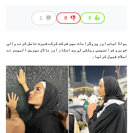
💬
1
👎
👍
0
0
بولڈ لباس اور پروگرامات میں شرکت کرکے شہرت حاصل کرنے والی
خوبرو فرانسیسی ریلٹی ٹی وی اسٹار اور ماڈل میرین الہیمر نے
اسلام قبول کرلیا۔