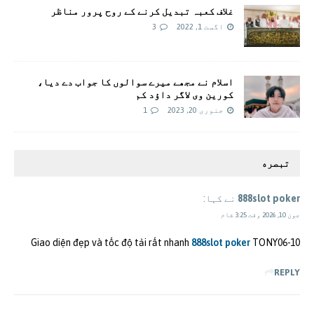
غلاف کعبہ تبدیل کرنے کے روح پرور مناظر
اگست 1, 2022
3
اسلام نے مجھے میرے سوالوں کا جواب دے دیا،
کورین وی لاگر داؤد کم
جنوری 20, 2023
1
تبصره
888slot poker
نے کہا:
جون 10, 2026 وقت 3:25 شام
Giao diện đẹp và tốc độ tải rất nhanh
888slot poker
TONY06-10
REPLY