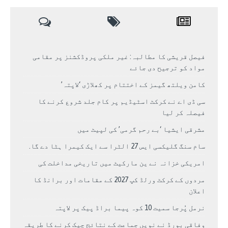
فیصل قریشی کا مطالبہ: غیر ملکی پروڈکشنز پر مقامی
مواد کو ترجیح دی جائے
کامن ویلتھ گیمز کے اختتام پر کھلاڑی ‘لاپتہ’
سی ڈی اے نے کرکٹ اسٹیڈیم پر کام جلد شروع کرنے کا
فیصلہ کر لیا
مشرقی ایشیا ‘بے رحم گرمی’ کی لپیٹ میں
سام سنگ گلیکسی ایس 27 الٹرا سے ایک کیمرا ہٹا دے گا.
امریکی خزانہ نے ین مارکیٹ میں تاریخی مداخلت کی
مردوں کے کرکٹ ورلڈ کپ 2027 کے مقامات اور برانڈ کا
اعلان
نرمل پُرجا سمیت 10 کوہ پیما براڈ پیک پر لاپتہ
وفاقی بورڈ نے نویں جماعت کے نتائج چیک کرنے کا طریقہ