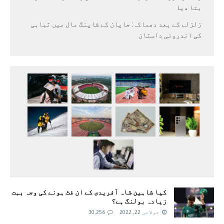
بتا دیا
زلزلے کے بعد دھماکہ: جاپان کے شاپنگ مال میں تباہی
کی اندرونی داستان
کیا شاہین شاہ آفریدی کے ان فٹ ہونے کی وجہ بہت
زیادہ بولنگ ہے؟
جولائی 22, 2022
30,256