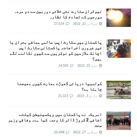
نیوٹران ستارے: نئی خلائی دوربین سے دو مردہ
سورجوں کے تصادم کا نظارہ
جولائی 22, 2022
27,034
پاکستان میں سٹارٹ اپس: عالمی معاشی بحران یا
غیر ضروری اخراجات، پاکستانی سٹارٹ اپس
اچانک ملازمین کو نوکریوں سے کیوں نکالنے لگے
ہیں؟
جون 15, 2022
24,505
کولمبیا دریائی گھوڑے بھارت کیوں بھیجنا
چاہتا ہے؟
مارچ 3, 2023
21,323
امريکہ نے پاکستان میں ویکسینیشن کیلئے
اضافی 2 کروڑ ڈالر کا وعدہ کیا ہے، وفاقی وزیر
صحت
جولائی 27, 2022
20,498