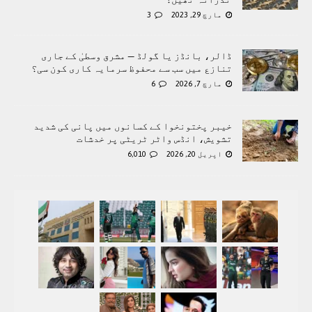
مارچ 29, 2023
3
ڈالر، بانڈز یا گولڈ — مشرق وسطیٰ کے جاری
تنازع میں سب سے محفوظ سرمایہ کاری کون سی؟
مارچ 7, 2026
6
خیبر پختونخوا کے کسانوں میں پانی کی شدید
تشویش، انڈس واٹر ٹریٹی پر خدشات
اپریل 20, 2026
6,010