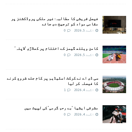
فیصل قریشی کا مطالبہ: غیر ملکی پروڈکشنز پر
مقامی مواد کو ترجیح دی جائے
اگست 5, 2026
0
کامن ویلتھ گیمز کے اختتام پر کھلاڑی ‘لاپتہ’
اگست 5, 2026
0
سی ڈی اے نے کرکٹ اسٹیڈیم پر کام جلد شروع کرنے
کا فیصلہ کر لیا
اگست 4, 2026
1
مشرقی ایشیا ‘بے رحم گرمی’ کی لپیٹ میں
اگست 4, 2026
0