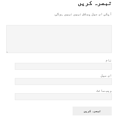
تبصرہ کريں
آپکی ای ميل پبلش نہيں نہيں ہوگی.
نام
ای میل
ویب سائٹ