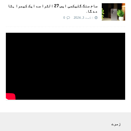
سام سنگ گلیکسی ایس 27 الٹرا سے ایک کیمرا ہٹا
دے گا.
اگست 3, 2026
0
زمرے