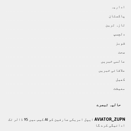
اداريہ
پاکستان
تازہ ترين
دلچسپ
شوبز
صحت
عالمی خبريں
علاقائی خبريں
کھيل
معيشت
حالیہ تبصرے
AVIATOR_ZUPN
ایپل امریکی صارفین کو AI کیس میں 95 ڈالر تک
ادائیگی کرے گا