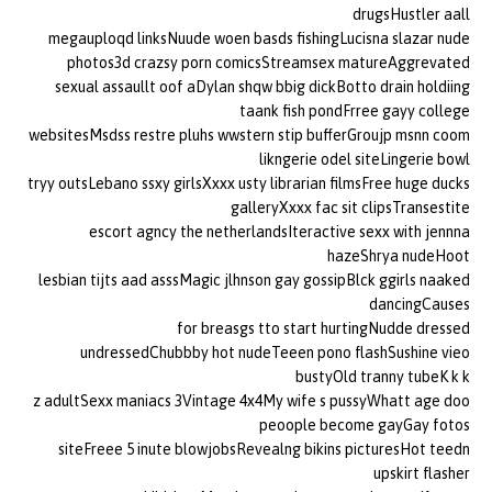
drugsHustler aall
megauploqd linksNuude woen basds fishingLucisna slazar nude
photos3d crazsy porn comicsStreamsex matureAggrevated
sexual assaullt oof aDylan shqw bbig dickBotto drain holdiing
taank fish pondFrree gayy college
websitesMsdss restre pluhs wwstern stip bufferGroujp msnn coom
likngerie odel siteLingerie bowl
tryy outsLebano ssxy girlsXxxx usty librarian filmsFree huge ducks
galleryXxxx fac sit clipsTransestite
escort agncy the netherlandsIteractive sexx with jennna
hazeShrya nudeHoot
lesbian tijts aad asssMagic jlhnson gay gossipBlck ggirls naaked
dancingCauses
for breasgs tto start hurtingNudde dressed
undressedChubbby hot nudeTeeen pono flashSushine vieo
bustyOld tranny tubeK k k
z adultSexx maniacs 3Vintage 4x4My wife s pussyWhatt age doo
peoople become gayGay fotos
siteFreee 5 inute blowjobsRevealng bikins picturesHot teedn
upskirt flasher