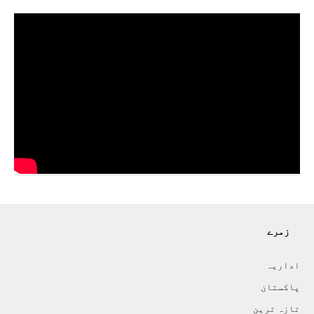
زمرے
اداريہ
پاکستان
تازہ ترين