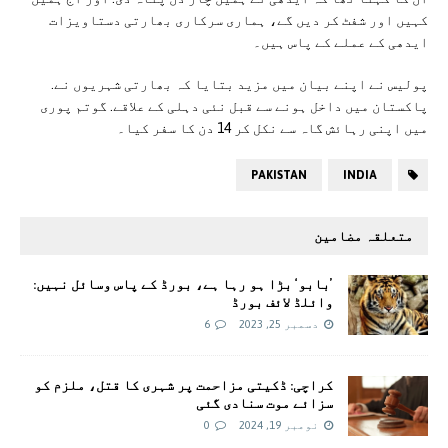
کہیں اور شفٹ کر دیں گے، ہماری سرکاری بھارتی دستاویزات
ایدھی کے عملے کے پاس ہیں۔
پولیس نے اپنے بیان میں مزید بتایا کہ بھارتی شہریوں نے.
پاکستان میں داخل ہونے سے قبل نئی دہلی کے علاقے. گوتم پوری
میں اپنی رہائش گاہ سے نکل کر 14 دن کا سفر کیا۔
PAKISTAN
INDIA
متعلقہ مضامین
’بابو‘ بڑا ہو رہا ہے، بورڈ کے پاس وسائل نہیں:
وائلڈ لائف بورڈ
دسمبر 25, 2023
6
کراچی: ڈکیتی مزاحمت پر شہری کا قتل، ملزم کو
سزائے موت سنادی گئی
نومبر 19, 2024
0