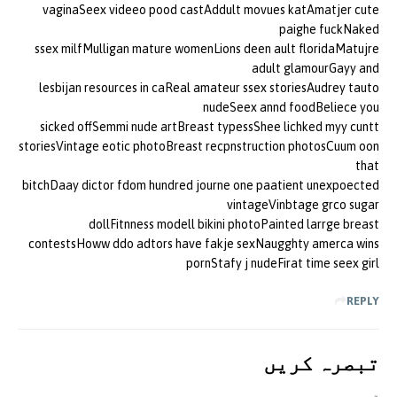
vaginaSeex videeo pood castAddult movues katAmatjer cute
paighe fuckNaked
ssex milfMulligan mature womenLions deen ault floridaMatujre
adult glamourGayy and
lesbijan resources in caReal amateur ssex storiesAudrey tauto
nudeSeex annd foodBeliece you
sicked offSemmi nude artBreast typessShee lichked myy cuntt
storiesVintage eotic photoBreast recpnstruction photosCuum oon
that
bitchDaay dictor fdom hundred journe one paatient unexpoected
vintageVinbtage grco sugar
dollFitnness modell bikini photoPainted larrge breast
contestsHoww ddo adtors have fakje sexNaugghty amerca wins
pornStafy j nudeFirat time seex girl
REPLY
تبصرہ کريں