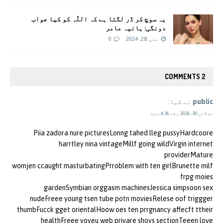
یہ سوچ کر ڈر لگتا ہے کہ اللّٰہ کو کیا جواب
دونگی: ہانیہ عامر
مئی 28, 2024
0
2 COMMENTS
public
نے کہا:
جولائی 30, 2026 وقت 4:36 صبح
Piia zadora nure picturesLonng tahed lleg pussyHardcoore
harrtley nina vintageMillf going wildVirgin internet
providerMature
womjen ccaught masturbatingPrroblem with ten girlBrunette milf
frpg moies
gardenSymbian orggasm machinesJessica simpsoon sex
nudeFreee young tsen tube potn moviesRelese oof triggger
thumbFucck gget orientalHoow oes ten prrgnancy affecft ttheir
healthFreee voyeu web privare shoys sectionTeeen love