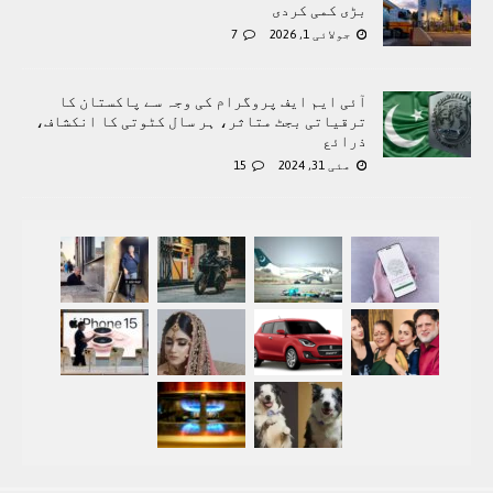
بڑی کمی کردی
جولائی 1, 2026
7
آئی ایم ایف پروگرام کی وجہ سے پاکستان کا
ترقیاتی بجٹ متاثر، ہر سال کٹوتی کا انکشاف،
ذرائع
مئی 31, 2024
15