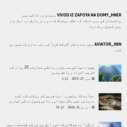
VIVOD IZ ZAPOYA NA DOMY_HNER
ویمنز ورلڈ کپ میں
پاکستان کی سری لنکا کے خلاف بیٹنگ کے دوران بارش نے ایک بار
پھر کھیل روک دیا۔
AVIATOR_JIKN
سچن تندولکر ’کرکٹ گرل‘ کی بلے بازی کے فین ہو
گئے
چین: دنیا کی سب بڑی رہائشی عمارت، 20 ہزار کے
قریب افراد رہائش پذیر
جون 17, 2023
1
بھارت کا منصوبہ: مہاجرین کو روکنے کے لیے
دریاؤں میں مگرمچھ اور سانپ چھوڑنے کی تیاری
اپریل 11, 2026
55
اوگرا نے جولائی کے لیے ایل پی جی کی قیمتوں میں