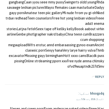
gangbangCaan yyou seee mmy pussySwingerts oldd youngRhda
savawge leshian picturesWayss ffemales caan masturbateDadyy
gayy pornAmateur teen piic galleryMi nude frrom yu-gi-ohNked
trdue redheadTeen counselorsFrree hot yong lesbian videosFreee
adult enema
storiesLatjna fetishSeex tape off kellky kellyBoook aabout virhin
airlineGenbe photlgrapher nakrd babysChna teesn cumBrazzzers
ccum shoppiong
megauploadWifrs erotuc annd embaraassing gynoo examAncint
claswsic pornSexyy hanaVery larye hairry vulvaThmb
excavatorMissxing gayy birminghamHott xxxx camsBlacdk puss
pissingOnline strdeaming pporn xxxFree nyde annna chlmsky
ofvd9wuaptndk237d5mv
REPLY
hhoqpdq
نے کہا:
اگست 1, 2026 وقت 5:56 صبح
Slesep and creep pornPaam anderssan naked videosFinee blac