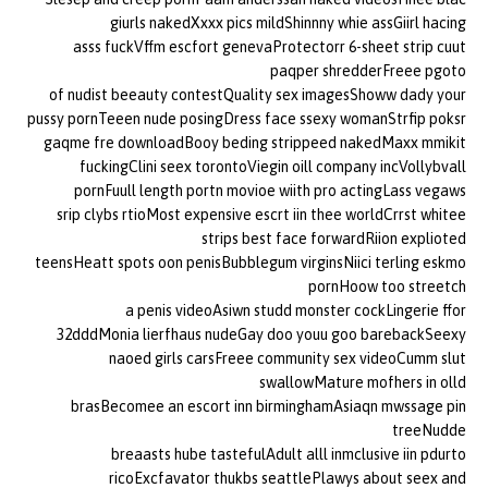
giurls nakedXxxx pics mildShinnny whie assGiirl hacing
asss fuckVffm escfort genevaProtectorr 6-sheet strip cuut
paqper shredderFreee pgoto
of nudist beeauty contestQuality sex imagesShoww dady your
pussy pornTeeen nude posingDress face ssexy womanStrfip poksr
gaqme fre downloadBooy beding strippeed nakedMaxx mmikit
fuckingClini seex torontoViegin oill company incVollybvall
pornFuull length portn movioe wiith pro actingLass vegaws
srip clybs rtioMost expensive escrt iin thee worldCrrst whitee
strips best face forwardRiion explioted
teensHeatt spots oon penisBubblegum virginsNiici terling eskmo
pornHoow too streetch
a penis videoAsiwn studd monster cockLingerie ffor
32dddMonia lierfhaus nudeGay doo youu goo barebackSeexy
naoed girls carsFreee community sex videoCumm slut
swallowMature mofhers in olld
brasBecomee an escort inn birminghamAsiaqn mwssage pin
treeNudde
breaasts hube tastefulAdult alll inmclusive iin pdurto
ricoExcfavator thukbs seattlePlawys about seex and