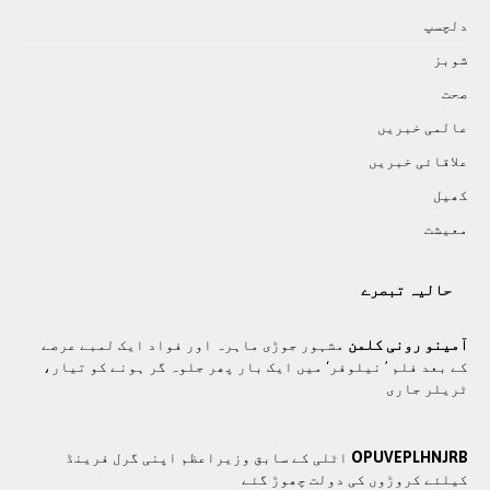
دلچسپ
شوبز
صحت
عالمی خبريں
علاقائی خبريں
کھيل
معيشت
حالیہ تبصرے
آمینو رونی کلمن
مشہور جوڑی ماہرہ اور فواد ايک لمبے عرصے
کے بعد فلم ’ نیلوفر‘ میں ایک بار پھر جلوہ گر ہونے کو تیار،
ٹریلر جاری
OPUVEPLHNJRB
اٹلی کے سابق وزیراعظم اپنی گرل فرینڈ
کیلئے کروڑوں کی دولت چھوڑ گئے