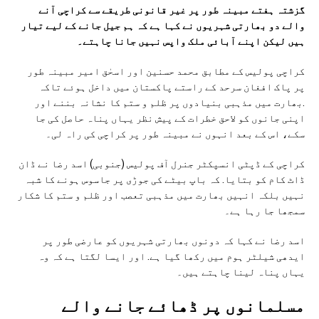
گزشتہ ہفتے مبینہ طور پر غیر قانونی طریقے سے کراچی آنے
والے دو بھارتی شہریوں نے کہا ہے کہ ہم جیل جانے کے لیے تیار
ہیں لیکن اپنے آبائی ملک واپس نہیں جانا چاہتے۔
کراچی پولیس کے مطابق محمد حسنین اور اسحٰق امیر مبینہ طور
پر پاک افغان سرحد کے راستے پاکستان میں داخل ہوئے تاکہ
.بھارت میں مذہبی بنیادوں پر ظلم و ستم کا نشانہ بننے اور
اپنی جانوں کو لاحق خطرات کے پیش نظر یہاں پناہ حاصل کی جا
سکے، اس کے بعد انہوں نے مبینہ طور پر کراچی کی راہ لی۔
کراچی کے ڈپٹی انسپکٹر جنرل آف پولیس (جنوبی) اسد رضا نے ڈان
ڈاٹ کام کو بتایا. کہ باپ بیٹے کی جوڑی پر جاسوس ہونے کا شبہ
نہیں بلکہ انہیں بھارت میں مذہبی تعصب اور ظلم و ستم کا شکار
سمجھا جا رہا ہے۔
اسد رضا نے کہا کہ دونوں بھارتی شہریوں کو عارضی طور پر
ایدھی شیلٹر ہوم میں رکھا گیا ہے. اور ایسا لگتا ہے کہ وہ
یہاں پناہ لینا چاہتے ہیں۔
مسلمانوں پر ڈھائے جانے والے