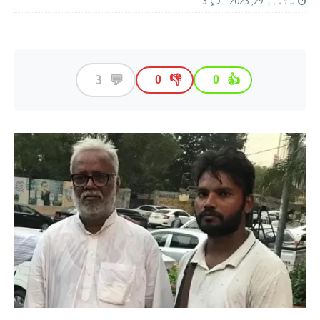
ستمبر 29, 2023
3
💬
3
👎
👍
0
0