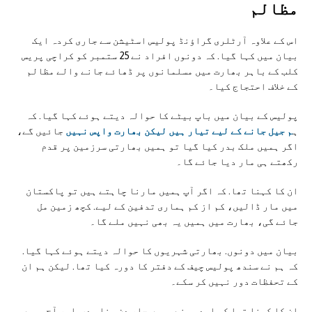
مظالم
اس کے علاوہ آرٹلری گراؤنڈ پولیس اسٹیشن سے جاری کردہ ایک
بیان میں کہا گیا. کہ دونوں افراد نے 25 ستمبر کو کراچی پریس
کلب کے باہر بھارت میں مسلمانوں پر ڈھائے جانے والے مظالم
کے خلاف احتجاج کیا۔
پولیس کے بیان میں باپ بیٹے کا حوالہ دیتے ہوئے کہا گیا. کہ
ہ
م جیل جانے کے لیے تیار ہیں لیکن بھارت واپس نہیں
جائیں گے،
اگر ہمیں ملک بدر کیا گیا تو ہمیں بھارتی سرزمین پر قدم
رکھتے ہی مار دیا جائے گا۔
ان کا کہنا تھا. کہ اگر آپ ہمیں مارنا چاہتے ہیں تو پاکستان
میں مار ڈالیں، کم از کم ہماری تدفین کے لیے. کچھ زمین مل
جائے گی، بھارت میں ہمیں یہ بھی نہیں ملے گا۔
بیان میں دونوں. بھارتی شہریوں کا حوالہ دیتے ہوئے کہا گیا.
کہ ہم نے سندھ پولیس چیف کے دفتر کا دورہ کیا تھا. لیکن ہم ان
کے تحفظات دور نہیں کر سکے۔
ان کا کہنا تھا کہ ایدھی نے ہمیں چار دن پناہ دی. اور آج ہمیں