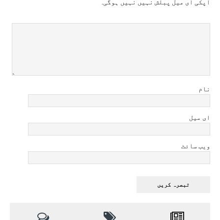
آپکی ای ميل پبلش نہيں نہيں ہوگی.
نام
ای میل
ویب سائٹ