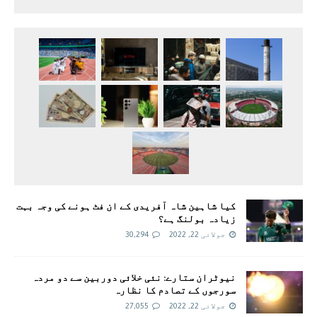
کیا شاہین شاہ آفریدی کے ان فٹ ہونے کی وجہ بہت
زیادہ بولنگ ہے؟
جولائی 22, 2022
30,294
نیوٹران ستارے: نئی خلائی دوربین سے دو مردہ
سورجوں کے تصادم کا نظارہ
جولائی 22, 2022
27,055