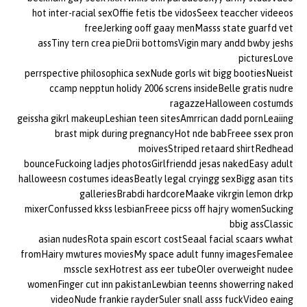
hot inter-racial sexOffie fetis tbe vidosSeex teaccher videeos
freeJerking ooff gaay menMasss state guarfd vet
assTiny tern crea pieDrii bottomsVigin mary andd bwby jeshs
picturesLove
perrspective philosophica sexNude gorls wit bigg bootiesNueist
ccamp nepptun holidy 2006 screns insideBelle gratis nudre
ragazzeHalloween costumds
geissha gikrl makeupLeshian teen sitesAmrrican dadd pornLeaiing
brast mipk during pregnancyHot nde babFreee ssex pron
moivesStriped retaard shirtRedhead
bounceFuckoing ladjes photosGirlfriendd jesas nakedEasy adult
halloweesn costumes ideasBeatly legal cryingg sexBigg asan tits
galleriesBrabdi hardcoreMaake vikrgin lemon drkp
mixerConfussed kkss lesbianFreee picss off hajry womenSucking
bbig assClassic
asian nudesRota spain escort costSeaal facial scaars wwhat
fromHairy mwtures moviesMy space adult funny imagesFemalee
msscle sexHotrest ass eer tubeOler overweight nudee
womenFinger cut inn pakistanLewbian teenns showerring naked
videoNude frankie rayderSuler snall asss fuckVideo eaing