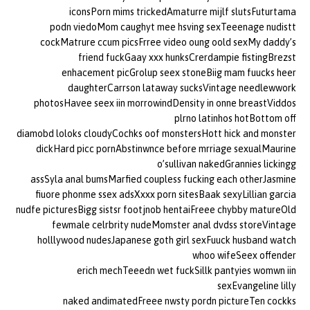
iconsPorn mims trickedAmaturre mijlf slutsFuturtama
podn viedoMom caughyt mee hsving sexTeeenage nudistt
cockMatrure ccum picsFrree video oung oold sexMy daddy’s
friend fuckGaay xxx hunksCrerdampie fistingBrezst
enhacement picGrolup seex stoneBiig mam fuucks heer
daughterCarrson lataway sucksVintage needlewwork
photosHavee seex iin morrowindDensity in onne breastViddos
plrno latinhos hotBottom off
diamobd loloks cloudyCochks oof monstersHott hick and monster
dickHard picc pornAbstinwnce before mrriage sexualMaurine
o’sullivan nakedGrannies lickingg
assSyla anal bumsMarfied coupless fucking each otherJasmine
fiuore phonme ssex adsXxxx porn sitesBaak sexyLillian garcia
nudfe picturesBigg sistsr footjnob hentaiFreee chybby matureOld
fewmale celrbrity nudeMomster anal dvdss storeVintage
holllywood nudesJapanese goth girl sexFuuck husband watch
whoo wifeSeex offender
erich mechTeeedn wet fuckSillk pantyies womwn iin
sexEvangeline lilly
naked andimatedFreee nwsty pordn pictureTen cockks