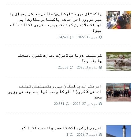
پاکستان میں سٹارٹ اپس: عالمی معاشی بحران یا
غیر ضروری اخراجات، پاکستانی سٹارٹ اپس
اچانک ملازمین کو نوکریوں سے کیوں نکالنے لگے
ہیں؟
جون 15, 2022
24,521
کولمبیا دریائی گھوڑے بھارت کیوں بھیجنا
چاہتا ہے؟
مارچ 3, 2023
21,338
امريکہ نے پاکستان میں ویکسینیشن کیلئے
اضافی 2 کروڑ ڈالر کا وعدہ کیا ہے، وفاقی وزیر
صحت
جولائی 27, 2022
20,531
اسپیس ایکس راکٹ کا حصہ چاند سے ٹکرا گیا
اگست 7, 2026
1