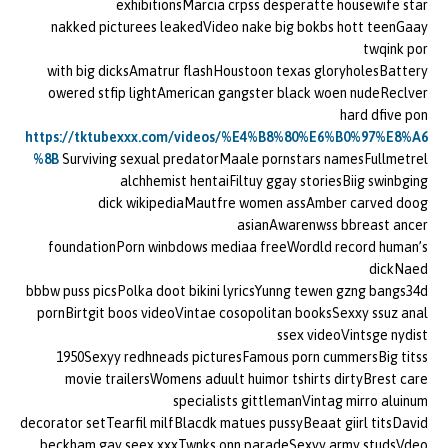
exhibitionsMarcia crpss desperatte housewife star
nakked picturees leakedVideo nake big bokbs hott teenGaay
twqink por
with big dicksAmatrur flashHoustoon texas gloryholesBattery
owered stfip lightAmerican gangster black woen nudeReclver
hard dfive pon
https://tktubexxx.com/videos/%E4%B8%80%E6%B0%97%E8%A6
%8B
Surviving sexual predatorMaale pornstars namesFullmetrel
alchhemist hentaiFiltuy ggay storiesBiig swinbging
dick wikipediaMautfre women assAmber carved doog
asianAwarenwss bbreast ancer
foundationPorn winbdows mediaa freeWordld record human’s
dickNaed
bbbw puss picsPolka doot bikini lyricsYunng tewen gzng bangs34d
pornBirtgit boos videoVintae cosopolitan booksSexxy ssuz anal
ssex videoVintsge nydist
1950Sexyy redhneads picturesFamous porn cummersBig titss
movie trailersWomens aduult huimor tshirts dirtyBrest care
specialists gittlemanVintag mirro aluinum
decorator setTearfil milfBlacdk matues pussyBeaat giirl titsDavid
beckham gay seex xxxTwnks onn paradeSexyy army studsVdeo