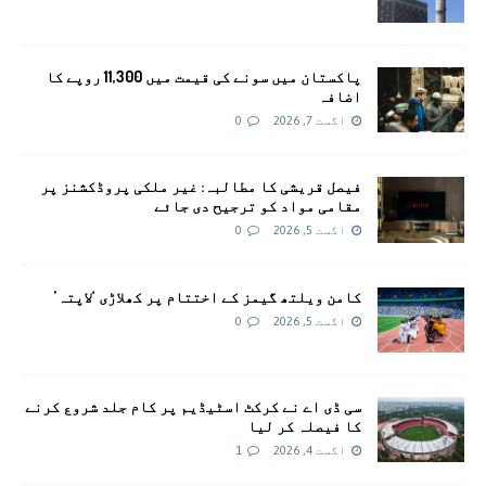
پاکستان میں سونے کی قیمت میں 11,300 روپے کا
اضافہ
اگست 7, 2026
0
فیصل قریشی کا مطالبہ: غیر ملکی پروڈکشنز پر
مقامی مواد کو ترجیح دی جائے
اگست 5, 2026
0
کامن ویلتھ گیمز کے اختتام پر کھلاڑی ‘لاپتہ’
اگست 5, 2026
0
سی ڈی اے نے کرکٹ اسٹیڈیم پر کام جلد شروع کرنے
کا فیصلہ کر لیا
اگست 4, 2026
1