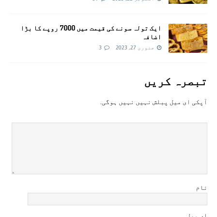
ایک تولہ سونے کی قیمت میں 7000 روپے کا بڑا
اضافہ
جنوری 27, 2023
3
تبصرہ کريں
آپکی ای ميل پبلش نہيں نہيں ہوگی.
نام
ای میل