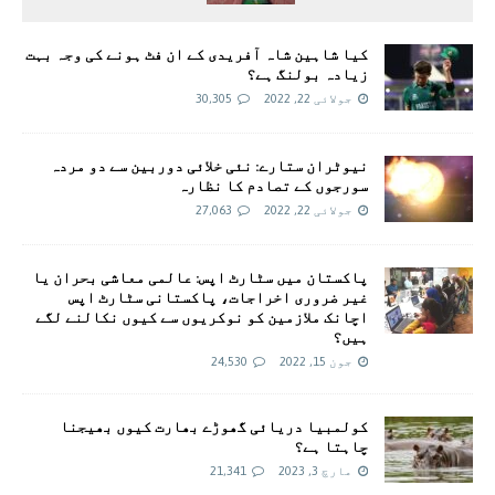
کیا شاہین شاہ آفریدی کے ان فٹ ہونے کی وجہ بہت
زیادہ بولنگ ہے؟
جولائی 22, 2022
30,305
نیوٹران ستارے: نئی خلائی دوربین سے دو مردہ
سورجوں کے تصادم کا نظارہ
جولائی 22, 2022
27,063
پاکستان میں سٹارٹ اپس: عالمی معاشی بحران یا
غیر ضروری اخراجات، پاکستانی سٹارٹ اپس
اچانک ملازمین کو نوکریوں سے کیوں نکالنے لگے
ہیں؟
جون 15, 2022
24,530
کولمبیا دریائی گھوڑے بھارت کیوں بھیجنا
چاہتا ہے؟
مارچ 3, 2023
21,341