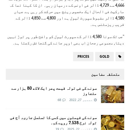
4,666 سے 4,729 ڈالر فی اونس کے درمیان رہی۔ ان کا کہنا تھا کہ
مارکیٹ فی الحال ایک مخصوص رینج میں حرکت کر رہی ہے. جہاں
4,580 ڈالر مضبوط سپورٹ لیول ہے اور 4,800 سے 4,850 ڈالر کے
قریب ریزسٹنس ہے۔
"جب تک سونا 4,580 ڈالر کے سپورٹ لیول کو واضح طور پر توڑ نہیں
دیتا, مجموعی رجحان اب بھی اوپر جانے کی گنجائش رکھتا ہے۔
PRICES
GOLD
متعلقہ مضامین
سونے کی فی تولہ قیمت پھر ایک لاکھ 80 ہزار سے
متجاوز
دسمبر 27, 2022
68
سونے کی قیمتوں میں کمی کا تسلسل جاری، آج فی
تولہ نرخ 7,538 روپے کم۔
اکتوبر 22, 2025
39