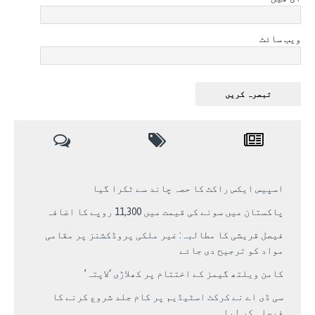
ویب سائٹ
اسپیس ایکس راکٹ کا حصہ چاند سے ٹکرا گیا
پاکستان میں سونے کی قیمت میں 11,300 روپے کا اضافہ
فیصل قریشی کا مطالبہ: غیر ملکی پروڈکشنز پر مقامی
مواد کو ترجیح دی جائے
کامن ویلتھ گیمز کے اختتام پر کھلاڑی ‘لاپتہ’
سی ڈی اے نے کرکٹ اسٹیڈیم پر کام جلد شروع کرنے کا
فیصلہ کر لیا