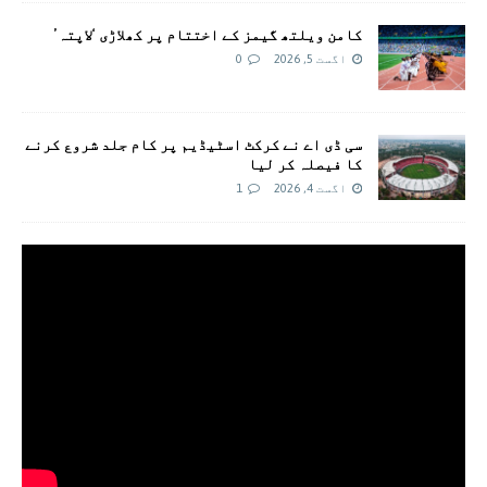
کامن ویلتھ گیمز کے اختتام پر کھلاڑی ‘لاپتہ’
اگست 5, 2026
0
سی ڈی اے نے کرکٹ اسٹیڈیم پر کام جلد شروع کرنے
کا فیصلہ کر لیا
اگست 4, 2026
1