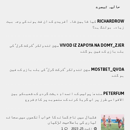
حالیہ تبصرے
RICHARDROW
کیا شاہین شاہ آفریدی کے ان فٹ ہونے کی وجہ بہت
زیادہ بولنگ ہے؟
VIVOD IZ ZAPOYA NA DOMY_ZJER
سچن تندولکر ’کرکٹ گرل‘ کی
بلے بازی کے فین ہو گئے
MOSTBET_QVOA
سچن تندولکر ’کرکٹ گرل‘ کی بلے بازی کے فین
ہو گئے
PETERFUM
سندھ: پوليس کے انسدادِ دہشت گردی کے شعبےکو بین
الاقوامی طرز پر اپ گریڈ کرنے کے منصوبے پر کام شروع
فٹبال میں نام کمانے کا خواب آنکھوں میں سجائے
لیاری کی باصلاحیت لڑکیاں
اگست 25, 2023
1