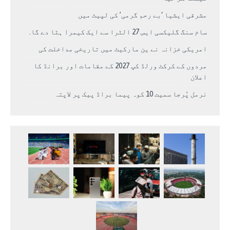
مشرقی ایشیا ‘بے رحم گرمی’ کی لپیٹ میں
سام سنگ گلیکسی ایس 27 الٹرا سے ایک کیمرا ہٹا دے گا.
امریکی خزانہ نے ین مارکیٹ میں تاریخی مداخلت کی
مردوں کے کرکٹ ورلڈ کپ 2027 کے مقامات اور برانڈ کا
اعلان
نرمل پُرجا سمیت 10 کوہ پیما براڈ پیک پر لاپتہ