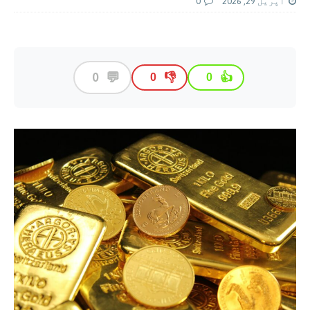
اپریل 29, 2026
0
💬
0
👎
👍
0
0