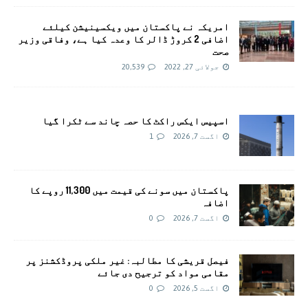
امريکہ نے پاکستان میں ویکسینیشن کیلئے
اضافی 2 کروڑ ڈالر کا وعدہ کیا ہے، وفاقی وزیر
صحت
جولائی 27, 2022
20,539
اسپیس ایکس راکٹ کا حصہ چاند سے ٹکرا گیا
اگست 7, 2026
1
پاکستان میں سونے کی قیمت میں 11,300 روپے کا
اضافہ
اگست 7, 2026
0
فیصل قریشی کا مطالبہ: غیر ملکی پروڈکشنز پر
مقامی مواد کو ترجیح دی جائے
اگست 5, 2026
0