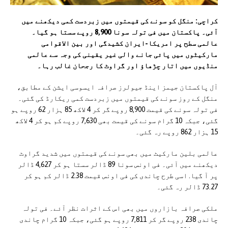
کراچی: منگل کو سونے کی قیمتوں میں زبردست کمی دیکھنے میں
آئی۔ پاکستان میں فی تولہ سونا 8,900 روپے سستا ہو گیا۔
عالمی سطح پر امریکا-ایران کشیدگی اور بین الاقوامی
مارکیٹوں میں پائی جانے والی غیر یقینی کی وجہ سے عالمی
منڈیوں میں اتار چڑھاؤ اور گراوٹ کا رجحان غالب رہا۔
آل پاکستان جیمز اینڈ جیولرز صرافہ ایسوسی ایشن کے مطابق،
منگل کے روز سونے کی قیمتوں میں زبردست کمی ریکارڈ کی گئی۔
فی تولہ سونے کی قیمت 8,900 روپے گر کر 4 لاکھ 85 ہزار 62 روپے ہو
گئی، جبکہ 10 گرام سونے کی قیمت بھی 7,630 روپے کم ہو کر 4 لاکھ
15 ہزار 862 روپے رہ گئی۔
عالمی بلین مارکیٹ میں بھی سونے کی قیمتوں میں شدید گراوٹ
دیکھنے میں آئی۔ فی اونس سونا 89 ڈالر سستا ہو کر 4,627 ڈالر
پر آ گیا. اسی طرح چاندی کی فی اونس قیمت 2.38 ڈالر کم ہو کر
73.27 ڈالر رہ گئی۔
ملکی صرافہ بازاروں میں بھی اس کے اثرات نظر آئے۔ فی تولہ
چاندی 238 روپے گر کر 7,811 روپے ہو گئی، جبکہ 10 گرام چاندی