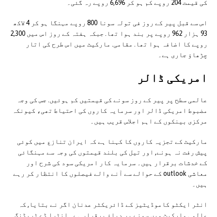
کی قیمت 204 روپے کم ہو کر 6,696 روپے رہ گئی۔
اس سے قبل پیر کے روز فی تولہ سونا 800 روپے مہنگا ہو کر 4 لاکھ
93 ہزار 962 روپے پر بند ہوا تھا. جبکہ ہفتہ کے روز اس میں 2,300
روپے کا اضافہ ہوا تھا. مقامی. مارکیٹ میں اس طرح کی اتار
چڑھاؤ جاری ہے۔
امریکی ڈالر
عالمی سطح پر پیر کے روز سونے کی قیمتیں کم ہوئیں. جس کی وجہ
مضبوط امریکی ڈالر اور سرمایہ کاروں کی احتیاط تھی، کیونکہ
مرکزی بینکوں کے اہم اجلاس قریب ہیں۔
مارکیٹ کے تجزیہ کاروں کا کہنا ہے کہ ایران تنازع میں کوئی
پیش رفت نہ ہونے, اور تیل کی بلند قیمتوں کی وجہ سے مہنگائی
کے خدشات برقرار ہیں۔ سرمایہ کار امریکی سود کی شرح اور
معاشی outlook کے حوالے سے آنے والے فیصلوں کا انتظار کر رہے
ہیں۔
انٹر ایکٹو کاموڈیٹیز کے ڈائریکٹر عدنان اگر نے بتایا, کہ
عالمی مارکیٹ میں سونے پر دباؤ برقرار ہے۔ انٹرا ڈے ٹریڈنگ