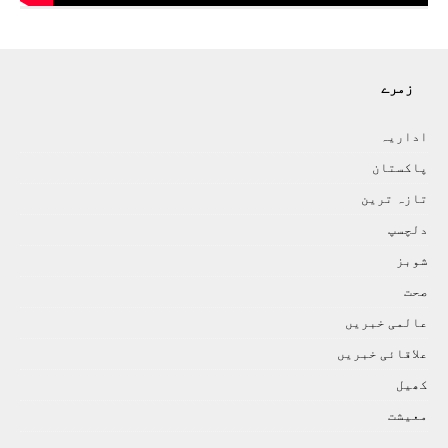
زمرے
اداريہ
پاکستان
تازہ ترين
دلچسپ
شوبز
صحت
عالمی خبريں
علاقائی خبريں
کھيل
معيشت