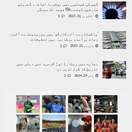
گیس کی قیمتوں میں ہوشربا اضافہ، گھریلو
صارفین کیلئے 194 فیصد تک مہنگی
اکتوبر 31, 2023
5
’پاکستان سے آئے کارگو‘ میں یورینیئم سے آلودہ
دھات برآمد، برطانیہ میں تحقیقات
جنوری 11, 2023
1
بھارت میں ریکارڈ توڑ گرمی، نئی دہلی میں
تاریخ کا گرم ترین دن
مئی 29, 2024
2