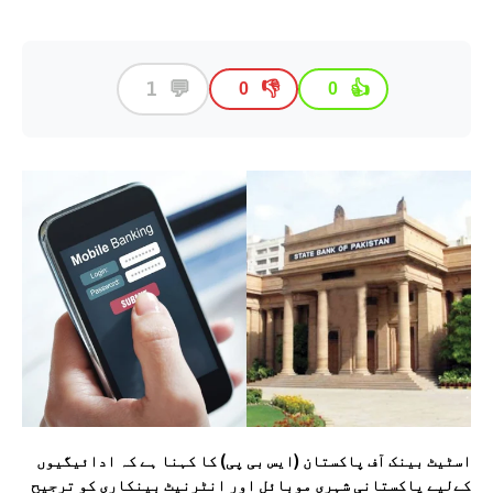
💬
1
👎
👍
0
0
اسٹیٹ بینک آف پاکستان (ایس بی پی) کا کہنا ہے کہ ادائیگیوں
کےلیے پاکستانی شہری موبائل اور انٹرنیٹ بینکاری کو ترجیح