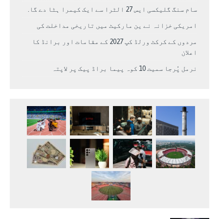
سام سنگ گلیکسی ایس 27 الٹرا سے ایک کیمرا ہٹا دے گا.
امریکی خزانہ نے ین مارکیٹ میں تاریخی مداخلت کی
مردوں کے کرکٹ ورلڈ کپ 2027 کے مقامات اور برانڈ کا
اعلان
نرمل پُرجا سمیت 10 کوہ پیما براڈ پیک پر لاپتہ