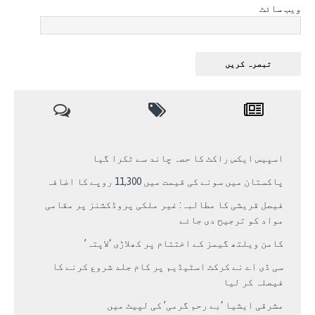
ویب سائٹ
اسپیس ایکس راکٹ کا حصہ چاند سے ٹکرا گیا
پاکستان میں سونے کی قیمت میں 11,300 روپے کا اضافہ
فیصل قریشی کا مطالبہ: غیر ملکی پروڈکشنز پر مقامی
مواد کو ترجیح دی جائے
کامن ویلتھ گیمز کے اختتام پر کھلاڑی ‘لاپتہ’
سی ڈی اے نے کرکٹ اسٹیڈیم پر کام جلد شروع کرنے کا
فیصلہ کر لیا
مشرقی ایشیا ‘بے رحم گرمی’ کی لپیٹ میں