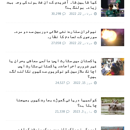
کیا شاہین شاہ آفریدی کے ان فٹ ہونے کی وجہ بہت
زیادہ بولنگ ہے؟
جولائی 22, 2022
30,298
نیوٹران ستارے: نئی خلائی دوربین سے دو مردہ
سورجوں کے تصادم کا نظارہ
جولائی 22, 2022
27,058
پاکستان میں سٹارٹ اپس: عالمی معاشی بحران یا
غیر ضروری اخراجات، پاکستانی سٹارٹ اپس
اچانک ملازمین کو نوکریوں سے کیوں نکالنے لگے
ہیں؟
جون 15, 2022
24,527
کولمبیا دریائی گھوڑے بھارت کیوں بھیجنا
چاہتا ہے؟
مارچ 3, 2023
21,338
امريکہ نے پاکستان میں ویکسینیشن کیلئے