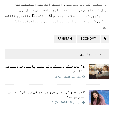
ادائیگیوں کے ڈھانچے میں 5 الیکٹرانک منی انسٹیٹیوشنز،
ریئل ٹائم گراس سیٹلمنٹ سسٹم اور ’راست‘ بھی شامل ہیں۔
ادائیگیوں کے بنیادی ڈھانچے میں 33 بینکس، 11 مائیکرو فنانس
بینکس، 5 پیمنٹ سسٹم آپریٹرز اور سروس پرووائیڈرز شامل
ہیں۔
PAKISTAN
ECONOMY
متعلقہ مضامین
42 بڑے ٹیکس دہندگان کو بلیو پاسپورٹس دینے کی
منظوری
مئی 19, 2026
2
لائبہ خان کی معنی خیز پوسٹ، کس کی تلاش کا عندیہ
دے رہی ہے؟
فروری 18, 2024
1