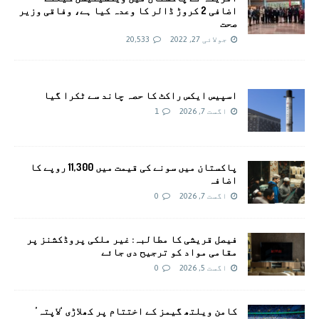
اضافی 2 کروڑ ڈالر کا وعدہ کیا ہے، وفاقی وزیر
صحت
جولائی 27, 2022
20,533
اسپیس ایکس راکٹ کا حصہ چاند سے ٹکرا گیا
اگست 7, 2026
1
پاکستان میں سونے کی قیمت میں 11,300 روپے کا
اضافہ
اگست 7, 2026
0
فیصل قریشی کا مطالبہ: غیر ملکی پروڈکشنز پر
مقامی مواد کو ترجیح دی جائے
اگست 5, 2026
0
کامن ویلتھ گیمز کے اختتام پر کھلاڑی ‘لاپتہ’