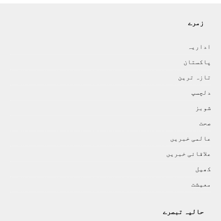
زمرے
اداريہ
پاکستان
تازہ ترين
دلچسپ
شوبز
صحت
عالمی خبريں
علاقائی خبريں
کھيل
معيشت
حالیہ تبصرے