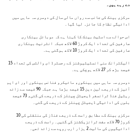
دے رہے ہیں۔
مرکزی بینک کی جانب سے رواں مالی سال کی دوسری سہ ماہی میں
ادائیگی نظام کا جائزہ لیا گیا۔
اس حوالے سے اسٹیٹ بینک کا کہنا ہے کہ موبائل بینکاری
صارفین کی تعداد ایک کروڑ 60 لاکھ جبکہ انٹرنیٹ بینکاری
صارفین کی تعداد ایک کروڑ 10 لاکھ ہوگئی ہے۔
الیکٹرانک منی انسٹیٹیوشنز کے رجسٹرڈ ای والٹس کی تعداد 15
فیصد بڑھ کر 27 لاکھ ہوچکی ہے۔
دوسری سہ ماہی میں بینکوں، مائیکرو فنانس بینکوں اور ای ایم
آئیز کے ذریعے لین دین 15 فیصد بڑھا ہے. جبکہ 90 فیصد سے زائد
ریٹیل فنڈ ٹرانسفر ڈیجیٹل چینلز کے ذریعے کی گئی، 73 فیصد
بلوں کی ادائیگی ڈیجیٹل چینلز کے ذریعے کی گئی۔
مرکزی بینک کے مطابق راست کے ذریعے فنڈز کی منتقلی کی 10
کروڑ 70 لاکھ مفت ٹرانزیکشنز کی گئیں۔ راست کے ذریعے
ادائیگیوں کی مالیت 2 ہزار ارب روپے سے زائد تھی۔