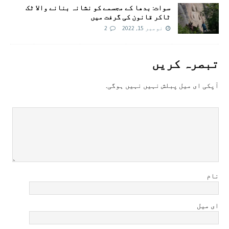
سوات: بدھا کے مجسمے کو نشانہ بنانے والا ٹک
ٹاکر قانون کی گرفت میں
نومبر 15, 2022
2
تبصرہ کريں
آپکی ای ميل پبلش نہيں نہيں ہوگی.
نام
ای میل