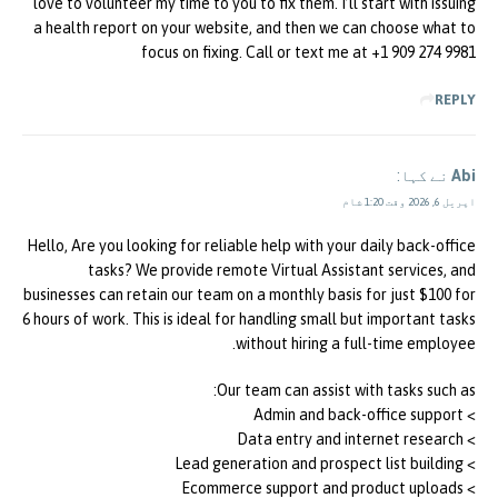
love to volunteer my time to you to fix them. I’ll start with issuing
a health report on your website, and then we can choose what to
focus on fixing. Call or text me at +1 909 274 9981
REPLY
Abi
نے کہا:
اپریل 6, 2026 وقت 1:20 شام
Hello, Are you looking for reliable help with your daily back-office
tasks? We provide remote Virtual Assistant services, and
businesses can retain our team on a monthly basis for just $100 for
6 hours of work. This is ideal for handling small but important tasks
without hiring a full-time employee.
Our team can assist with tasks such as:
> Admin and back-office support
> Data entry and internet research
> Lead generation and prospect list building
> Ecommerce support and product uploads