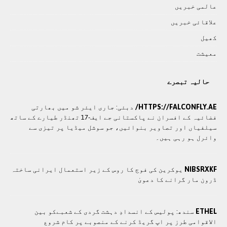
عالمی خبريں
علاقائی خبريں
کھيل
معيشت
حالیہ تبصرے
HTTPS://FALCONFLY.AE/
دبئی: جاری ایئر شو میں بھارتی
فضائیہ کے افسران نے پاکستانی جے ایف-17 تھنڈر طیارے کے ساتھ
سیلفیاں اور تصاویر بنوائیں، جو سوشل میڈیا پر تیزی سے
وائرل ہو رہی ہیں۔
NIBSRXKF
یوکرین کی فوج کا روس کے زیر استعمال ایرانی ساختہ
ڈرون مار گرانے کا دعویٰ
ETHEL
سندھ: پوليس کے انسدادِ دہشت گردی کے شعبےکو بین
الاقوامی طرز پر اپ گریڈ کرنے کے منصوبے پر کام شروع