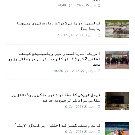
جون 15, 2022
24,485
کولمبیا دریائی گھوڑے بھارت کیوں بھیجنا
چاہتا ہے؟
مارچ 3, 2023
21,317
امريکہ نے پاکستان میں ویکسینیشن کیلئے
اضافی 2 کروڑ ڈالر کا وعدہ کیا ہے، وفاقی وزیر
صحت
جولائی 27, 2022
20,480
فیصل قریشی کا مطالبہ: غیر ملکی پروڈکشنز پر
مقامی مواد کو ترجیح دی جائے
اگست 5, 2026
0
کامن ویلتھ گیمز کے اختتام پر کھلاڑی ‘لاپتہ’
اگست 5, 2026
0