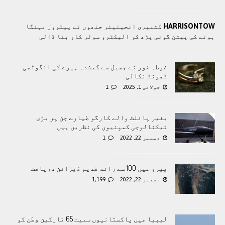
HARRISONTOW
کشمیری انجینیئر جنھوں نے پیٹرول مہنگا
ہونے کی پیشن گوئی پڑھ کر الیکٹرو سولر کار بنا ڈالی
غوطہ خور نے جھیل سے گمشدہ ہیرے کی انگوٹھی
ڈھونڈ نکالی
جولائی 1, 2025
1
بغیر پائلٹ والے کارگو طیارے جن پر بڑی
ٹیکنالوجی کمپنیوں کی نظریں ہیں
دسمبر 22, 2022
1
پیرو میں 100 سے زائد قدیم ڈیزائن دریافت
دسمبر 22, 2022
1,199
لیبیا میں پاکستانیوں سمیت 65 تارکین وطن کو