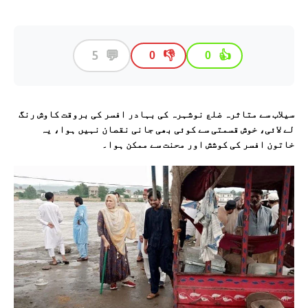
💬
5
👎
👍
0
0
سیلاب سے متاثرہ ضلع نوشہرہ کی بہادر افسر کی بروقت کاوش رنگ
لے لائی، خوش قسمتی سے کوئی بھی جانی نقصان نہیں ہوا، یہ
خاتون افسر کی کوشش اور محنت سے ممکن ہوا۔