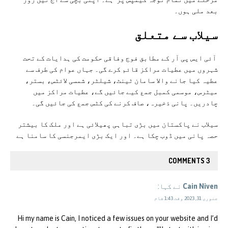
بعد ملی ہوں۔
سيلاب سے متعلق
آئی ایس پی آر کے مطابق فوج وفاقی حکومت کی ہدایات کے تحت
شہروں میں عطیات مراکز قائم کرے گی۔ جہاں عوام کی طرف سے
عطیہ کیا جانے والا سامان ٹینٹ، شیلٹر، شمسی لائٹس، بستر،
میٹرس، موسمی کمبل جمع کیے جائیں گے، عطیات مراکز میں
چادریں۔ پانی ذخیرہ، صاف کرنے کی کٹس جمع کی جائیں گی۔
سيلاب نے پاکستان ميں بڑی تباہی پھيلائی ہے اور ملک کا بيشتر
حصہ پانی ميں ڈوب چکا ہے۔ اور ايک بڑی ايمرجنسی کا سامنا ہے
3 COMMENTS
Cain Niven
نے کہا:
جنوری 31, 2023 وقت 1:43 شام
Hi my name is Cain, I noticed a few issues on your website and I’d