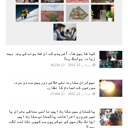
کیا شاہین شاہ آفریدی کے ان فٹ ہونے کی وجہ بہت
زیادہ بولنگ ہے؟
جولائی 22, 2022
30,226
نیوٹران ستارے: نئی خلائی دوربین سے دو مردہ
سورجوں کے تصادم کا نظارہ
جولائی 22, 2022
27,004
پاکستان میں سٹارٹ اپس: عالمی معاشی بحران یا
غیر ضروری اخراجات، پاکستانی سٹارٹ اپس
اچانک ملازمین کو نوکریوں سے کیوں نکالنے لگے
ہیں؟