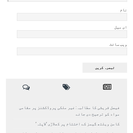
نام
ای میل
ویب سائٹ
فیصل قریشی کا مطالبہ: غیر ملکی پروڈکشنز پر مقامی
مواد کو ترجیح دی جائے
کامن ویلتھ گیمز کے اختتام پر کھلاڑی ‘لاپتہ’