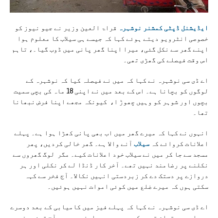
ایڈیشنل ڈپٹی کمشنر نوشہرہ
قراۃ العین وزیر نے جیو نیوز کو
خصوصی انٹرویو دیتے ہوئے کہا کہ جیسے ہی سيلاب کا معلوم ہوا
اپنے گھر سے نکل گئی، میرا اپنا گھر پانی میں ڈوب گیا۔، تاہم
اس وقت فیصلے کی گھڑی تھی۔
اے ڈی سی نوشہرہ نے کہا کہ میں نے فیصلہ کیا کہ نوشہرہ کے
لوگوں کو بچانا ہے۔ اس کے بعد میں نے اپنی 18 ماہ کی بچی سمیت
بچوں اور شوہر کو وہیں چھوڑ ا، کیونکہ مجھے اپنا فرض نبھانا
تھا۔
انہوں نے کہا کہ میرے گھر میں اب بھی پانی کھڑا ہوا ہے۔ پہلے
اعلانات کروائے کہ
سیلاب
آنے والا ہے۔ گھر خالی کردیں، پھر
مسجد سے جا کر میں نے سيلاب خود اعلانات کیے۔ مگر لوگ گھروں سے
نکلنے پر رضامند نہیں تھے۔ آخر کار ڈنڈا لے کر نکلی اور ہر
دروازے پر دستک دے کر زبردستی انہیں نکالا۔ آج فخر سے کہہ
سکتی ہوں کہ میرے ضلع میں کوئی اموات نہیں ہوئیں۔
اے ڈی سی نوشہرہ نے کہا کہ پہلے فیز میں کامیابی کے بعد دوسرے
مرحلے میں تمام توجہ کیمپس پر ہے۔ اپنی بچی سے آج تین روز