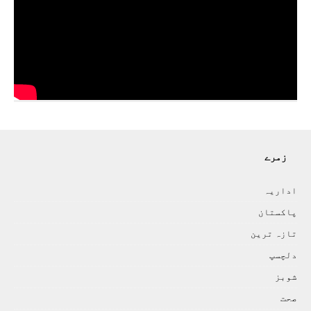
زمرے
اداريہ
پاکستان
تازہ ترين
دلچسپ
شوبز
صحت