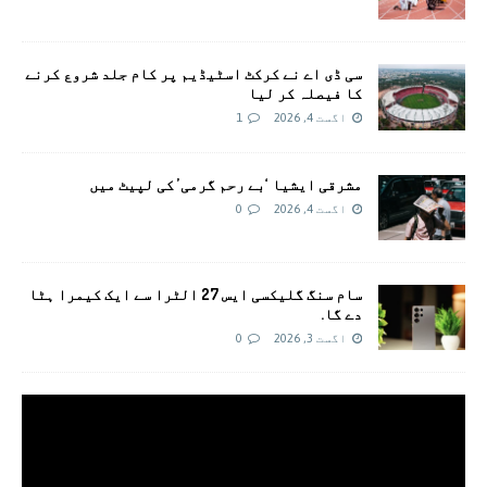
سی ڈی اے نے کرکٹ اسٹیڈیم پر کام جلد شروع کرنے
کا فیصلہ کر لیا
اگست 4, 2026
1
مشرقی ایشیا ‘بے رحم گرمی’ کی لپیٹ میں
اگست 4, 2026
0
سام سنگ گلیکسی ایس 27 الٹرا سے ایک کیمرا ہٹا
دے گا.
اگست 3, 2026
0