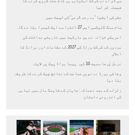
سی ڈی اے نے کرکٹ اسٹیڈیم پر کام جلد شروع کرنے کا
فیصلہ کر لیا
مشرقی ایشیا ‘بے رحم گرمی’ کی لپیٹ میں
سام سنگ گلیکسی ایس 27 الٹرا سے ایک کیمرا ہٹا دے گا.
امریکی خزانہ نے ین مارکیٹ میں تاریخی مداخلت کی
مردوں کے کرکٹ ورلڈ کپ 2027 کے مقامات اور برانڈ کا
اعلان
نرمل پُرجا سمیت 10 کوہ پیما براڈ پیک پر لاپتہ
وفاقی بورڈ نے نویں جماعت کے نتائج چیک کرنے کا طریقہ
بتا دیا
زلزلے کے بعد دھماکہ: جاپان کے شاپنگ مال میں تباہی
کی اندرونی داستان