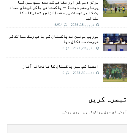
برتن دھو کر اور صفائی کے بعد میچ میں کیا
پرفارمنس دیتے؟ — پاکستانی ہاکی کپتان عماد
بٹ کا مینجمنٹ پر سخت الزام، تحقیقات کا
مطالبہ
فروری 18, 2026
6,914
یورپی یونین نے پاکستان کو ہائی رسک ممالک کی
فہرست سے نکال دیا
مارچ 29, 2023
0
ایشیا کپ میں پاکستان کا فاتحانہ آغاز
اگست 30, 2023
0
تبصرہ کريں
آپکی ای ميل پبلش نہيں نہيں ہوگی.