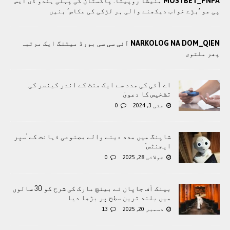
MOSTBET_PNPA
منیشا روپیتا: پاکستان کی پہلی ہندو ڈی ایس
پی جو ’بڑے خواب دیکھنے والی ہر لڑکی کی عکاس‘ بنیں
NARKOLOG NA DOM_QIEN
آئی سی سی بورڈ میٹنگ ایک مرتبہ
پھر ملتوی
اے آئی کی مدد سے ایک منٹ کے اندر کینسر کی
تشخیص کا دعویٰ
مئی 3, 2024
0
شاپنگ میں مدد دینے والے مصنوعی ذہانت کے ’سپر
ایجنٹس‘
جولائی 28, 2025
0
بینک آف جاپان نے بینچ مارک کی شرح کو 30 سالوں
میں بلند ترین سطح پر بڑھا دیا
دسمبر 20, 2025
13