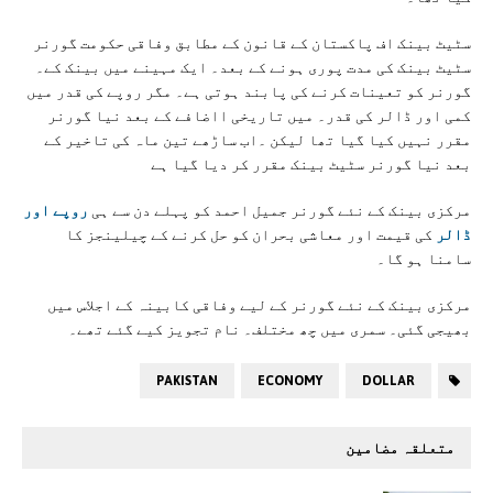
سٹیٹ بینک اف پاکستان کے قانون کے مطابق وفاقی حکومت گورنر
سٹیٹ بینک کی مدت پوری ہونے کے بعد۔ ایک مہینے میں بینک کے۔
گورنر کو تعینات کرنے کی پابند ہوتی ہے۔ مگر روپے کی قدر میں
کمی اور ڈالر کی قدر۔ میں تاریخی ااضافے کے بعد نیا گورنر
مقرر نہیں کیا گیا تھا لیکن ۔اب ساڑھے تین ماہ کی تاخیر کے
بعد نیا گورنر سٹیٹ بینک مقرر کر دیا گیا ہے
مرکزی بینک کے نئے گورنر جمیل احمد کو پہلے دن سے ہی
روپے اور
ڈالر
کی قیمت اور معاشی بحران کو حل کرنے کے چیلینجز کا
سامنا ہو گا۔
مرکزی بینک کے نئے گورنر کے لیے وفاقی کابینہ کے اجلاس میں
بھیجی گئی۔ سمری میں چھ مختلف۔ نام تجویز کیے گئے تھے۔
PAKISTAN
ECONOMY
DOLLAR
متعلقہ مضامین