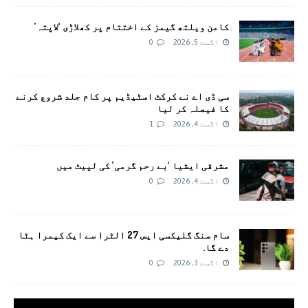
کامن ویلتھ گیمز کے اختتام پر کھلاڑی ‘لاپتہ’
اگست 5, 2026
0
سی ڈی اے نے کرکٹ اسٹیڈیم پر کام جلد شروع کرنے
کا فیصلہ کر لیا
اگست 4, 2026
1
مشرقی ایشیا ‘بے رحم گرمی’ کی لپیٹ میں
اگست 4, 2026
0
سام سنگ گلیکسی ایس 27 الٹرا سے ایک کیمرا ہٹا
دے گا.
اگست 3, 2026
0