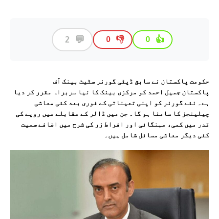
💬
2
👎
👍
0
0
حکومت پاکستان نے سابق ڈپٹی گورنر سٹیٹ بینک آف
پاکستان جمیل احمد کو مرکزی بینک کا نیا سربراہ مقرر کر دیا
ہے۔ نئے گورنر کو اپنی تعیناتی کے فوری بعد کئی معاشی
چیلینجز کا سامنا ہو گا۔ جن میں ڈالر کے مقابلے میں روپے کی
قدر میں کمی، مہنگائی اور افراط زر کی شرح میں اضافے سمیت
کئی دیگر معاشی مسائل شامل ہیں۔