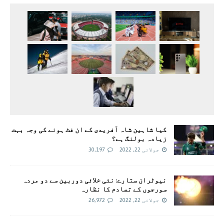
کیا شاہین شاہ آفریدی کے ان فٹ ہونے کی وجہ بہت
زیادہ بولنگ ہے؟
جولائی 22, 2022
30,197
نیوٹران ستارے: نئی خلائی دوربین سے دو مردہ
سورجوں کے تصادم کا نظارہ
جولائی 22, 2022
26,972