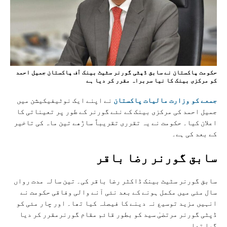
حکومت پاکستان نے سابق ڈپٹی گورنر سٹیٹ بینک آف پاکستان جمیل احمد
کو مرکزی بینک کا نیا سربراہ مقرر کر دیا ہے
جمعے کو وزارت مالیات پاکستان
نے اپنے ایک نوٹیفیکیشن میں
جمیل احمد کی مرکزی بينک کے نئے گورنر کے طور پر تعیناتی کا
اعلان کیا۔ حکومت نے یہ تقرری تقریباً ساڑھے تین ماہ کی تاخیر
کے بعد کی ہے۔
سابق گورنر رضا باقر
سابق گورنر سٹیٹ بینک ڈاکٹر رضا باقر کی۔ تین سالہ مدت رواں
سال مئی میں مکمل ہونے کے بعد نئی آنے والی وفاقی حکومت نے
انہیں مزید توسیع نہ دینے کا فیصلہ کیا تھا۔ اور چار مئی کو
ڈپٹی گورنر مرتضیٰ سید کو بطور قائم مقام گورنرمقرر کر دیا
گیا تھا۔