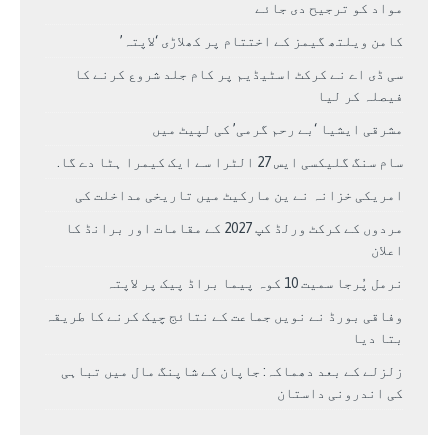
مواد کو ترجیح دی جائے
کامن ویلتھ گیمز کے اختتام پر کھلاڑی ‘لاپتہ’
سی ڈی اے نے کرکٹ اسٹیڈیم پر کام جلد شروع کرنے کا
فیصلہ کر لیا
مشرقی ایشیا ‘بے رحم گرمی’ کی لپیٹ میں
سام سنگ گلیکسی ایس 27 الٹرا سے ایک کیمرا ہٹا دے گا.
امریکی خزانہ نے ین مارکیٹ میں تاریخی مداخلت کی
مردوں کے کرکٹ ورلڈ کپ 2027 کے مقامات اور برانڈ کا
اعلان
نرمل پُرجا سمیت 10 کوہ پیما براڈ پیک پر لاپتہ
وفاقی بورڈ نے نویں جماعت کے نتائج چیک کرنے کا طریقہ
بتا دیا
زلزلے کے بعد دھماکہ: جاپان کے شاپنگ مال میں تباہی
کی اندرونی داستان