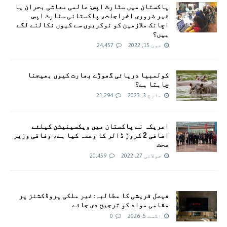
پاکستان میں سٹارٹ اپس: عالمی معاشی بحران یا
غیر ضروری اخراجات، پاکستانی سٹارٹ اپس
اچانک ملازمین کو نوکریوں سے کیوں نکالنے لگے
ہیں؟
جون 15, 2022
24,457
کولمبیا دریائی گھوڑے بھارت کیوں بھیجنا
چاہتا ہے؟
مارچ 3, 2023
21,294
امريکہ نے پاکستان میں ویکسینیشن کیلئے
اضافی 2 کروڑ ڈالر کا وعدہ کیا ہے، وفاقی وزیر
صحت
جولائی 27, 2022
20,459
فیصل قریشی کا مطالبہ: غیر ملکی پروڈکشنز پر
مقامی مواد کو ترجیح دی جائے
اگست 5, 2026
0