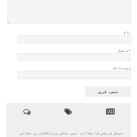
نام
ای میل
ویب سائٹ
فیصل قریشی کا مطالبہ: غیر ملکی پروڈکشنز پر مقامی