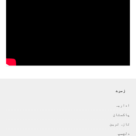
زمرے
اداريہ
پاکستان
تازہ ترين
دلچسپ