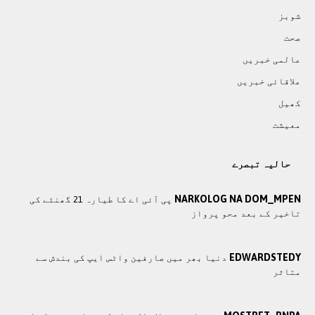
شوبز
صحت
عالمی خبريں
علاقائی خبريں
کھيل
معيشت
حالیہ تبصرے
NARKOLOG NA DOM_MPEN
پی آئی اے کا طیارہ 21 گھنٹے کی
تاخیر کے بعد محو پرواز
EDWARDSTEDY
دنیا بھر میں صارفین واٹس ایپ کی بندش سے
متاثر