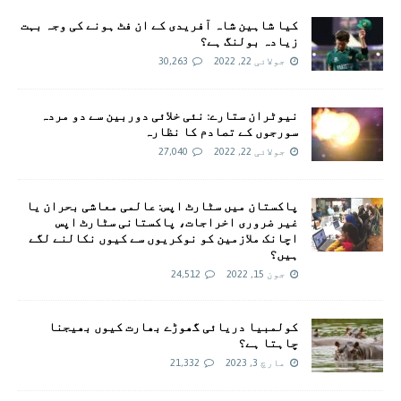
کیا شاہین شاہ آفریدی کے ان فٹ ہونے کی وجہ بہت
زیادہ بولنگ ہے؟
جولائی 22, 2022
30,263
نیوٹران ستارے: نئی خلائی دوربین سے دو مردہ
سورجوں کے تصادم کا نظارہ
جولائی 22, 2022
27,040
پاکستان میں سٹارٹ اپس: عالمی معاشی بحران یا
غیر ضروری اخراجات، پاکستانی سٹارٹ اپس
اچانک ملازمین کو نوکریوں سے کیوں نکالنے لگے
ہیں؟
جون 15, 2022
24,512
کولمبیا دریائی گھوڑے بھارت کیوں بھیجنا
چاہتا ہے؟
مارچ 3, 2023
21,332