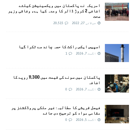
امريکہ نے پاکستان میں ویکسینیشن کیلئے
اضافی 2 کروڑ ڈالر کا وعدہ کیا ہے، وفاقی وزیر
صحت
جولائی 27, 2022
20,515
اسپیس ایکس راکٹ کا حصہ چاند سے ٹکرا گیا
اگست 7, 2026
1
پاکستان میں سونے کی قیمت میں 11,300 روپے کا
اضافہ
اگست 7, 2026
0
فیصل قریشی کا مطالبہ: غیر ملکی پروڈکشنز پر
مقامی مواد کو ترجیح دی جائے
اگست 5, 2026
0