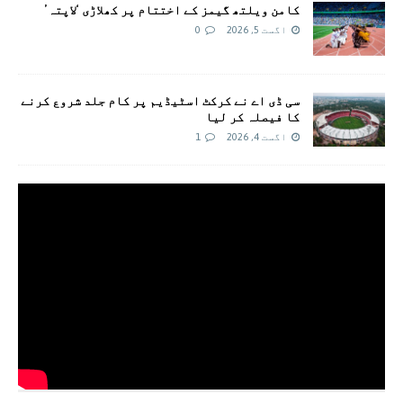
کامن ویلتھ گیمز کے اختتام پر کھلاڑی ‘لاپتہ’
اگست 5, 2026
0
سی ڈی اے نے کرکٹ اسٹیڈیم پر کام جلد شروع کرنے
کا فیصلہ کر لیا
اگست 4, 2026
1