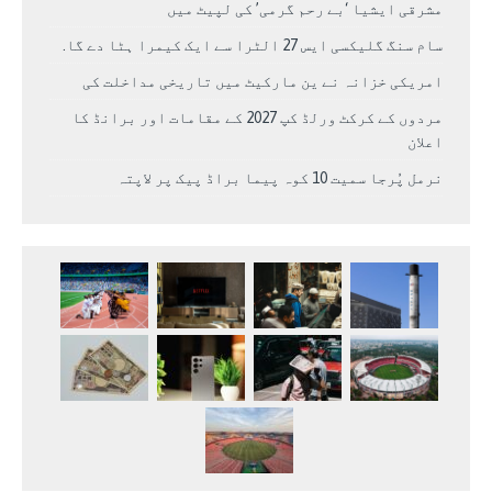
مشرقی ایشیا ‘بے رحم گرمی’ کی لپیٹ میں
سام سنگ گلیکسی ایس 27 الٹرا سے ایک کیمرا ہٹا دے گا.
امریکی خزانہ نے ین مارکیٹ میں تاریخی مداخلت کی
مردوں کے کرکٹ ورلڈ کپ 2027 کے مقامات اور برانڈ کا
اعلان
نرمل پُرجا سمیت 10 کوہ پیما براڈ پیک پر لاپتہ