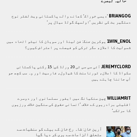
حالیہ تبصرے
BRIANGOG
’دیسی خوراک‘ کھانے والے پاکستانی ویٹ لفٹر نوح
دستگیر بٹ کی نظریں ’اولمپک گولڈ میڈل پر‘
1WIN_ENOL
یوکرین جنگ: فن لینڈ اور سویڈن کا نیٹو اتحاد میں
شمولیت کا اعلان، مگر ترکی کو فیصلے پر اعتراض کیوں؟
JEREMYCLORD
آئی سی سی ٹی 20 ورلڈ کپ: 15 رکنی پاکستانی
سکواڈ کا اعلان، ٹورنامنٹ کا شیڈول، فارمیٹ اور وہ سب کچھ جو
آپ جاننا چاہتے ہیں
WILLIAMRIT
چین سنکیانگ میں ایغور مسلمانوں اور دوسرے
اقلیتی برادريوں کے خلاف ’انسانی حقوق کی سنگین خلاف ورزیوں
کا مرتکب‘
آرین خان: شاہ رخ خان کے بیٹے کو منشیات سے
متعلق الزامات سے بری کر دیا گیا