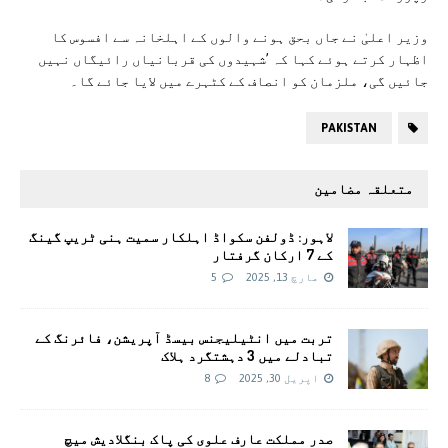
وزیر اعلیٰ نے جاں بحق ہونے والوں کے اہلخانہ سے افسوس کا
اظہار کرتے ہوئے کہا کہ ’شہیدوں کی قربانیاں رائیگاں نہیں
جائیں گی، ملزمان کو انصاف کے کٹہرے میں لایا جائے گا۔
PAKISTAN
متعلقہ مضامین
لاہور: ڈولفن سکواڈ اہلکار سمیت ہنی ٹریپ گینگ
کے 7 ارکان گرفتار
مارچ 13, 2025
5
تربت میں انٹیلیجنس بیسڈ آپریشن، فائرنگ کے
تبادلے میں 3 دہشتگرد ہلاک
اپریل 30, 2025
8
صدر مملکت عارف علوی کی پاک بنگلادیش میچ