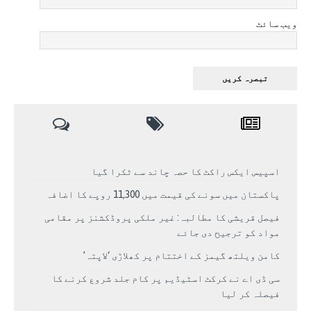
ویب سائٹ
اسپیس ایکس راکٹ کا حصہ چاند سے ٹکرا گیا
پاکستان میں سونے کی قیمت میں 11,300 روپے کا اضافہ
فیصل قریشی کا مطالبہ: غیر ملکی پروڈکشنز پر مقامی
مواد کو ترجیح دی جائے
کامن ویلتھ گیمز کے اختتام پر کھلاڑی ‘لاپتہ’
سی ڈی اے نے کرکٹ اسٹیڈیم پر کام جلد شروع کرنے کا
فیصلہ کر لیا