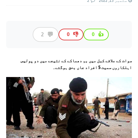
ستمبر 13, 2022
2
💬
2
👎
👍
0
0
سوات کے علاقے کبل میں بم دھماکے کے نتیجے میں دو پولیس
اہلکاروں سمیت 5 افراد جاں بحق ہوگئے۔