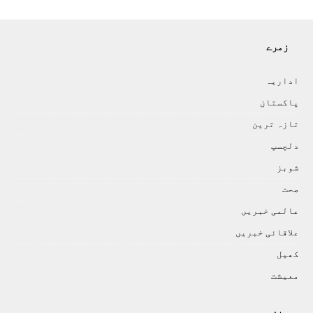
زمرے
اداريہ
پاکستان
تازہ ترين
دلچسپ
شوبز
صحت
عالمی خبريں
علاقائی خبريں
کھيل
معيشت