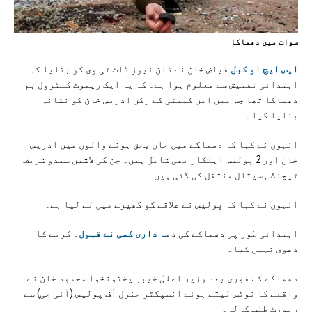
سوات ميں دھماکا
ایس ایچ او کبل
فیاض خان نے ڈان نیوز ڈاٹ ٹی وی کو بتایا کہ
ابتدائی تفتیش سے معلوم ہوا ہے۔ کہ یہ ایک ریموٹ کنٹرول بم
دھماکا تھا جس میں امن کمیٹی کے رکن ادریس خان کو نشانہ
بنایا گیا۔
انہوں نے کہا کہ دھماکے میں جاں بحق ہونے والوں میں ادریس
خان اور 2 پولیس اہلکار بھی شامل ہیں۔ جن کی لاشیں سیدو شریف
ٹیچنگ ہسپتال منتقل کی گئی ہیں۔
انہوں نے کہا کہ پولیس نے علاقے کو گھیرے میں لے لیا ہے۔
ابتدائی طور پر دھماکے کی ذم
ہ داری کسی نے قبول
۔ کرنے کا
دعویٰ نہیں کیا۔
دھماکے کے فوری بعد وزیر اعلیٰ خیبر پختونخوا محمود خان نے
واقعے کا نوٹس لیتے ہوئے انسپکٹر جنرل آف پولیس (آئی جی) سے
رپورٹ طلب کرلی۔