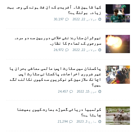
کیا شاہین شاہ آفریدی کے ان فٹ ہونے کی وجہ بہت
زیادہ بولنگ ہے؟
جولائی 22, 2022
30,197
نیوٹران ستارے: نئی خلائی دوربین سے دو مردہ
سورجوں کے تصادم کا نظارہ
جولائی 22, 2022
26,972
پاکستان میں سٹارٹ اپس: عالمی معاشی بحران یا
غیر ضروری اخراجات، پاکستانی سٹارٹ اپس
اچانک ملازمین کو نوکریوں سے کیوں نکالنے لگے
ہیں؟
جون 15, 2022
24,457
کولمبیا دریائی گھوڑے بھارت کیوں بھیجنا
چاہتا ہے؟
مارچ 3, 2023
21,294