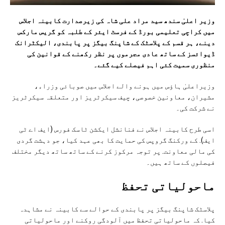
وزیر اعلیٰ سندھ سید مراد علی شاہ کی زیرصدارت کابینہ اجلاس
میں کراچی تعلیمی بورڈ کے فرسٹ ایئر کے طلبہ کو گریس مارکس
دینے، ہر قسم کے پلاسٹک کے شاپنگ بیگز پر پابندی، الیکٹرانک
ڈیوائسز کے ساتھ عادی مجرموں پر نظر رکھنے کے قوانین کی
منظوری سمیت کئی اہم فیصلے کیے گئے۔
وزیراعلیٰ ہاؤس میں ہونے والے اجلاس میں صوبائی وزراء،
مشیران، معاونین خصوصی، چیف سیکرٹریز اور متعلقہ سیکرٹریز
نے شرکت کی۔
اسی طرح کابینہ اجلاس نے فنانشل ایکشن ٹاسک فورس (ایف اے ٹی
ایف). کے ورکنگ گروپس کی حمایت کا بھی عہد کیا، جو دہشت گردی
کی مالی معاونت. پر توجہ مرکوز کرنے کے ساتھ ساتھ دیگر مختلف
فیصلوں کے ساتھ ہیں۔
ماحولیاتی تحفظ
پلاسٹک شاپنگ بیگز پر پابندی کے حوالے سے کابینہ نے مشاہدہ
کیا. کہ ماحولیاتی تحفظ میں آلودگی روکنے اور ماحولیاتی