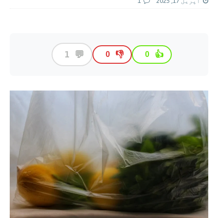
اپریل 17, 2025
1
💬
1
👎
👍
0
0