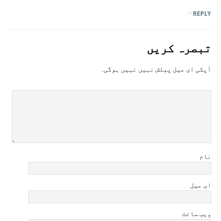
REPLY
تبصرہ کريں
آپکی ای ميل پبلش نہيں نہيں ہوگی.
نام
ای میل
ویب سائٹ