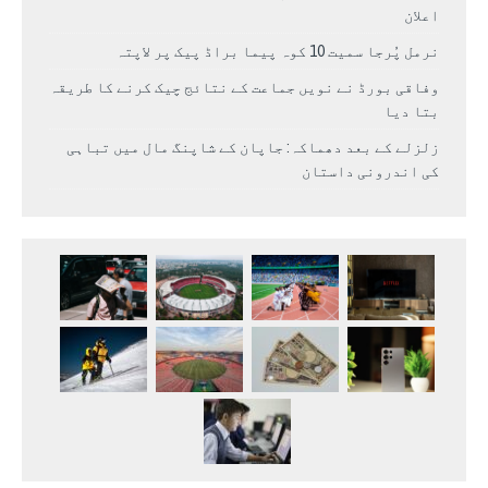
اعلان
نرمل پُرجا سمیت 10 کوہ پیما براڈ پیک پر لاپتہ
وفاقی بورڈ نے نویں جماعت کے نتائج چیک کرنے کا طریقہ
بتا دیا
زلزلے کے بعد دھماکہ: جاپان کے شاپنگ مال میں تباہی
کی اندرونی داستان