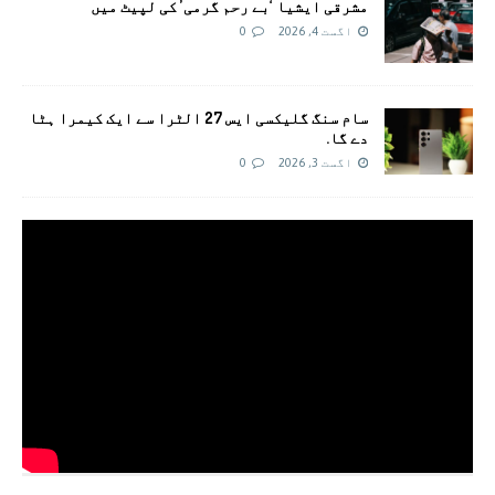
مشرقی ایشیا ‘بے رحم گرمی’ کی لپیٹ میں
اگست 4, 2026
0
سام سنگ گلیکسی ایس 27 الٹرا سے ایک کیمرا ہٹا
دے گا.
اگست 3, 2026
0