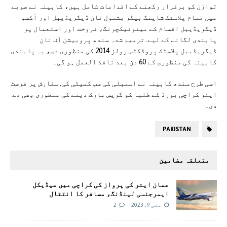
توازن کو برقرار رکھنے کے اقدامات شامل ہیں، کابینہ نے صوبے
میں تمام پلاسٹک شاپنگ بیگز بشمول نان ڈیگریڈیبل اور آکسو
ڈیگریڈیبل اقسام کے مینوفیکچرنگ، فروخت اور استعمال پر
پابندی لگانے کے لیے. ترمیم شدہ سندھ پروبیشن آف نان
ڈیگریڈیبل پلاسٹک پروڈکٹس رولز 2014 کی منظوری دی، یہ پابندی
کابینہ کی منظوری کے 60 دن بعد نافذ العمل ہو گی۔
اسی طرح سندھ کابینہ نے اسمبلی کی سب کمیٹی کی. سفارش پر فرسٹ
ایئر کراچی بورڈ کے طلبہ کو گریس مارک دینے کی منظوری بھی دے
دی۔
PAKISTAN
متعلقہ مضامین
عمان ایئر کی پرواز کی کراچی میں میڈیکل
ایمرجنسی لینڈنگ، مسافر کا انتقال
مئی 9, 2023
2