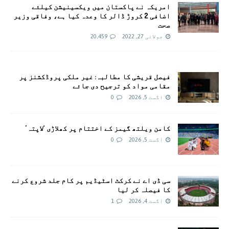
امريکہ نے پاکستان میں ویکسینیشن کیلئے
اضافی 2 کروڑ ڈالر کا وعدہ کیا ہے، وفاقی وزیر
صحت
جولائی 27, 2022
20,459
فیصل قریشی کا مطالبہ: غیر ملکی پروڈکشنز پر
مقامی مواد کو ترجیح دی جائے
اگست 5, 2026
0
کامن ویلتھ گیمز کے اختتام پر کھلاڑی ‘لاپتہ’
اگست 5, 2026
0
سی ڈی اے نے کرکٹ اسٹیڈیم پر کام جلد شروع کرنے
کا فیصلہ کر لیا
اگست 4, 2026
1