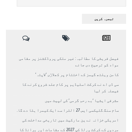
فیصل قریشی کا مطالبہ: غیر ملکی پروڈکشنز پر مقامی
مواد کو ترجیح دی جائے
کامن ویلتھ گیمز کے اختتام پر کھلاڑی ‘لاپتہ’
سی ڈی اے نے کرکٹ اسٹیڈیم پر کام جلد شروع کرنے کا
فیصلہ کر لیا
مشرقی ایشیا ‘بے رحم گرمی’ کی لپیٹ میں
سام سنگ گلیکسی ایس 27 الٹرا سے ایک کیمرا ہٹا دے گا.
امریکی خزانہ نے ین مارکیٹ میں تاریخی مداخلت کی
مردوں کے کرکٹ ورلڈ کپ 2027 کے مقامات اور برانڈ کا