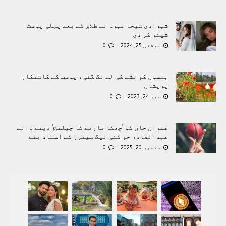
شہزادی شیخہ مہرہ نے طلاق کے بعد پہلی پوسٹ
شیئر کر دی
جولائی 25, 2024
0
ہنسوں کو نشے کی لت لگ گئی، پوست کے کاشتکار
پریشان
جون 24, 2023
0
عمران خان کو ’چھکا مارنے کا چیلنج‘ دینے والے
عبدالقادر جو کئی لیگ سپنرز کے استاد بنے
ستمبر 20, 2025
0