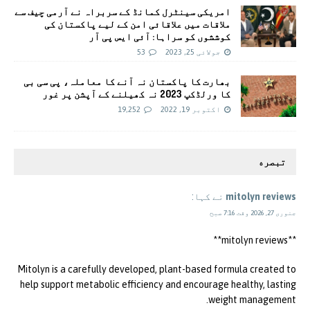
امریکی سینٹرل کمانڈ کے سربراہ نے آرمی چیف سے
ملاقات میں علاقائی امن کے لیے پاکستان کی
کوششوں کو سراہا: آئی ایس پی آر
جولائی 25, 2023
53
بھارت کا پاکستان نہ آنے کا معاملہ، پی سی بی
کا ورلڈکپ 2023 نہ کھیلنے کے آپشن پر غور
اکتوبر 19, 2022
19,252
تبصره
mitolyn reviews
نے کہا:
جنوری 27, 2026 وقت 7:16 صبح
**mitolyn reviews**
Mitolyn is a carefully developed, plant-based formula created to
help support metabolic efficiency and encourage healthy, lasting
weight management.