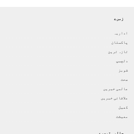
زمرے
اداريہ
پاکستان
تازہ ترين
دلچسپ
شوبز
صحت
عالمی خبريں
علاقائی خبريں
کھيل
معيشت
حالیہ تبصرے