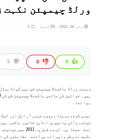
[ اگست 5, 2026 ]
فیصل قریشی کا مطال
ورلڈ چیمپئن نکہت ز
پاکستان
مئی 26, 2022
کھيل
5
💬
5
👎
👍
0
0
ویمنز ورلڈ باکسنگ چیمپئن شپ میں گولڈ میڈل 
ہوا تھا۔
میری کوم، سریتا دیوی، جینی آر ایل اور لیکھ
جیتنے والی پانچویں انڈین خاتون باکسر ہیں۔ ت
تمغہ جیتا ہو۔ اس س
نکہت نے وطن واپس آتے ہی آئندہ مقابلوں کی ت