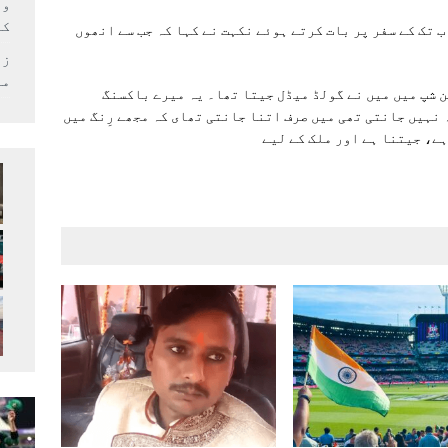
وف
کر
ب تک کے سفر پر بات کرتے ہوئے نکہت نے کہا کہ جب سے انھوں
زل
می
ئر ورلڈ چیمپئن شپ میں میں نے گولڈ میڈل جیتا تھا۔ یہ میرے باکسنگ
 نہیں جانتی تھی میں صرف اتنا جانتی تھای کہ مجھے رِنگ میں
ہے، جیتنا ہے اور ملک کے لیے