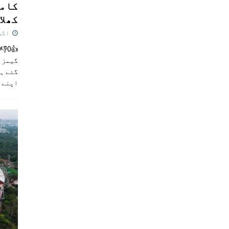
کامن
کھلاڑ
اگست 5,
گیمز م
گئے ہی
اپنے 