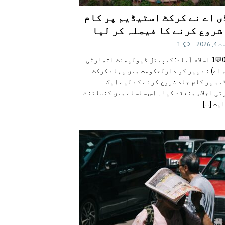
ی اے نے کرکٹ اسٹیڈیم پر کام
شروع کرنے کا فیصلہ کر لیا
 2026
1
👍0👎0💬1 اسلام آباد: کیپیٹل ڈیولپمنٹ اتھارٹی
 اے) نے پیر کو دارلحکومت میں پہلے کرکٹ
م پر کام جلد شروع کرنے کے لیے ایک
تی اجلاس منعقد کیا۔ اس سلسلے میں کنسلٹنٹ
ایت
[...]