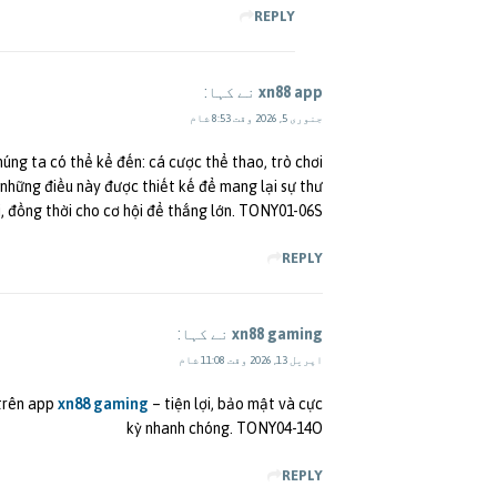
REPLY
xn88 app
نے کہا:
جنوری 5, 2026 وقت 8:53 شام
úng ta có thể kể đến: cá cược thể thao, trò chơi
ả những điều này được thiết kế để mang lại sự thư
i, đồng thời cho cơ hội để thắng lớn. TONY01-06S
REPLY
xn88 gaming
نے کہا:
اپریل 13, 2026 وقت 11:08 شام
 trên app
xn88 gaming
– tiện lợi, bảo mật và cực
kỳ nhanh chóng. TONY04-14O
REPLY