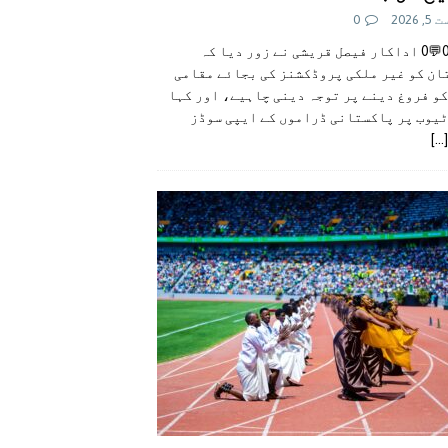
 2026
0
👍0👎0💬0 اداکار فیصل قریشی نے زور دیا کہ
ان کو غیر ملکی پروڈکشنز کی بجائے مقامی
و فروغ دینے پر توجہ دینی چاہیے، اور کہا
ٹیوب پر پاکستانی ڈراموں کے ایپی سوڈز
[...