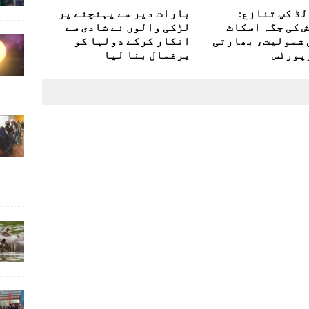
 ورلڈ کپ تنازع:
بارات دیر سے پہنچنے پر
ش کی جگہ اسکاٹ
لڑکی والوں نے شادی سے
 شمولیت، بھارتی
انکار کرکے دولہا کو
پورٹس
یرغمال بنا لیا