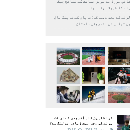
اقی بورڈ نے نویں جماعت کے نتائج چیک
نے کا طریقہ بتا دیا
زلے کے بعد دھماکہ: جاپان کے شاپنگ مال
ں تباہی کی اندرونی داستان
کیا شاہین شاہ آفریدی کے ان فٹ
ہونے کی وجہ بہت زیادہ بولنگ ہے؟
جولائی 22, 2022
30,251