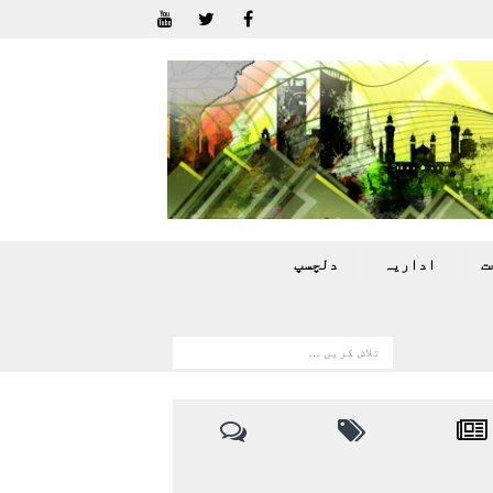
ت
اداريہ
دلچسپ