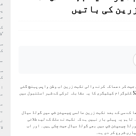
بہ: غیر ملکی پروڈکشنز پر مقامی مواد کو ترجیح دی جائے
فی
رین کی باتیں
پر
جا
کا
‘ل
سی
کر
مش
کی
جیت کر دھماکہ کرنے والی نکہت زرین اب وطن واپس پہنچ گئی
ام
ہیں۔ خواتین کی عالمی باکسنگ چیمپئن شپ کی 52 کلوگرام کیٹیگری کا یہ مقابلہ ترکی کے شہر استنبول میں
مد
بر
ا کے سی کے بعد نکہت زرین عالمی چیمپئن شپ میں گولڈ میڈل
اہم یہ پہلی بار نہیں ہے کہ نکہت نے ملک کے لیے طلائی
ے قبل وہ 2011 میں جونیئر ورلڈ چیمپئن شپ میں بھی گولڈ میڈل جیت چکی ہیں۔ اور اب
لا
یاری شروع کر دی ہے۔