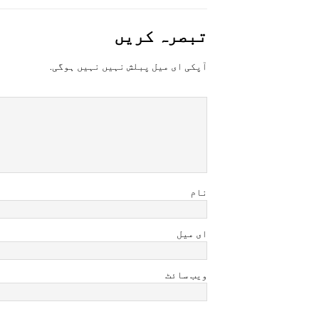
تبصرہ کريں
آپکی ای ميل پبلش نہيں نہيں ہوگی.
نام
ای میل
ویب سائٹ