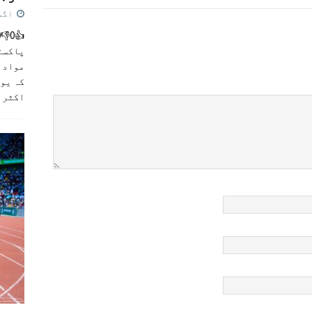
اگست 5,
پاکست
مواد ک
کہ یو
اکثر
]