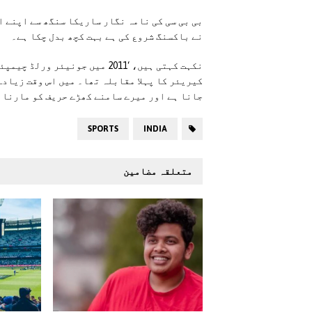
بی بی سی کی نامہ نگار ساریکا سنگھ سے اپنے ا
نے باکسنگ شروع کی ہے بہت کچھ بدل چکا ہے۔
نکہت کہتی ہیں، ‘2011 میں جونی
کیریئر کا پہلا مقابلہ تھا۔ میں اس وقت زیادہ
جانا ہے اور میرے سامنے کھڑے حریف کو مارنا 
SPORTS
INDIA
متعلقہ مضامین