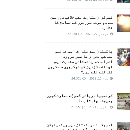
نیوٹران ستارے: نئی خلائی دوربین
سے دو مردہ سورجوں کے تصادم کا
نظارہ
جولائی 22, 2022
27,030
پاکستان میں سٹارٹ اپس: عالمی
معاشی بحران یا غیر ضروری
اخراجات، پاکستانی سٹارٹ اپس
اچانک ملازمین کو نوکریوں سے کیوں
نکالنے لگے ہیں؟
جون 15, 2022
24,501
کولمبیا دریائی گھوڑے بھارت کیوں
بھیجنا چاہتا ہے؟
مارچ 3, 2023
21,322
امريکہ نے پاکستان میں ویکسینیشن
کیلئے اضافی 2 کروڑ ڈالر کا وعدہ