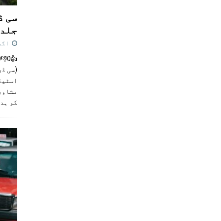
سی ڈ
جلد 
اگست 4,
(سی ڈی
اسٹیڈی
مشاور
کو ہد