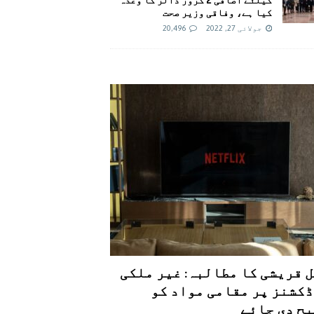
کیا ہے، وفاقی وزیر صحت
جولائی 27, 2022
20,496
 قریشی کا مطالبہ: غیر ملکی
کشنز پر مقامی مواد کو
ح دی جائے