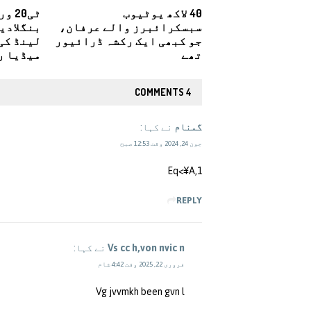
40 لاکھ یوٹیوب
ٹی20
سبسکرائبرز والے عرفان،
بنگلادی
جو کبھی ایک رکشہ ڈرائیور
لینڈ کی
تھے
میڈیا ر
4 COMMENTS
گمنام
نے کہا:
جون 24, 2024 وقت 12:53 صبح
Eq<¥A,1
REPLY
Vs cc h,von nvic n
نے کہا:
فروری 22, 2025 وقت 4:42 شام
Vg jvvmkh been gvn l