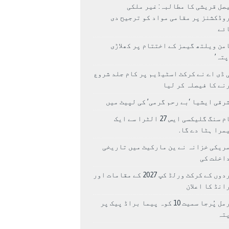
صل قریشی کا مطالبہ: غیر ملکی
وڈکشنز پر مقامی مواد کو ترجیح دی
ئے
من ویلتھ گیمز کے اختتام پر کھلاڑی
اپتہ’
 ڈی اے نے کرکٹ اسٹیڈیم پر کام جلد شروع
نے کا فیصلہ کر لیا
رقی ایشیا ‘بے رحم گرمی’ کی لپیٹ میں
سام سنگ گلیکسی ایس 27 الٹرا سے ایک
مرا ہٹا دے گا.
ریکی خزانہ نے ین مارکیٹ میں تاریخی
اخلت کی
مردوں کے کرکٹ ورلڈ کپ 2027 کے مقامات اور
انڈ کا اعلان
نرمل پُرجا سمیت 10 کوہ پیما براڈ پیک پر
پتہ