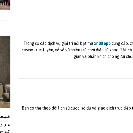
Trong số các dịch vụ giải trí nổi bật mà
xn88 app
cung cấp, ch
casino trực tuyến, xổ số và nhiều trò chơi điện tử khác. Tất c
giãn và phấn khích cho người chơ
Bạn có thể theo dõi lịch sử cược, số dư và giao dịch trực tiếp
فیصل
پروڈ
ترجی