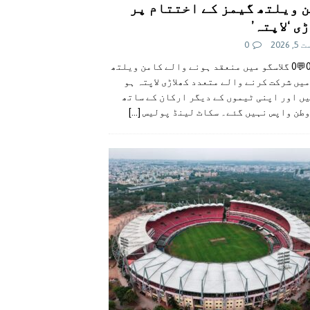
 ویلتھ گیمز کے اختتام پر
ی ‘لاپتہ’
 2026
0
👍0👎0💬0 گلاسگو میں منعقد ہونے والے کامن ویلتھ
یں شرکت کرنے والے متعدد کھلاڑی لاپتہ ہو
ں اور اپنی ٹیموں کے دیگر ارکان کے ساتھ
وطن واپس نہیں گئے۔ سکاٹ لینڈ پولیس
[...]