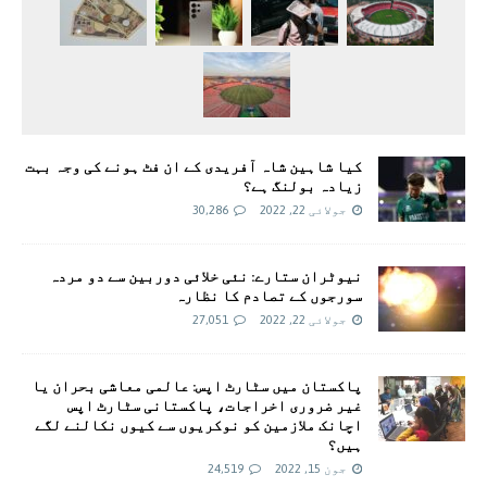
کیا شاہین شاہ آفریدی کے ان فٹ ہونے کی وجہ بہت
زیادہ بولنگ ہے؟
جولائی 22, 2022
30,286
نیوٹران ستارے: نئی خلائی دوربین سے دو مردہ
سورجوں کے تصادم کا نظارہ
جولائی 22, 2022
27,051
پاکستان میں سٹارٹ اپس: عالمی معاشی بحران یا
غیر ضروری اخراجات، پاکستانی سٹارٹ اپس
اچانک ملازمین کو نوکریوں سے کیوں نکالنے لگے
ہیں؟
جون 15, 2022
24,519