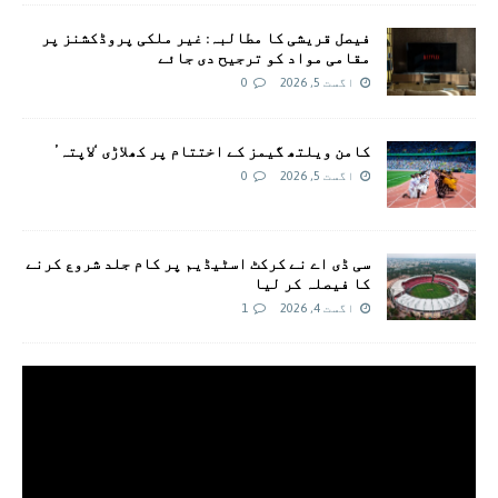
فیصل قریشی کا مطالبہ: غیر ملکی پروڈکشنز پر
مقامی مواد کو ترجیح دی جائے
اگست 5, 2026
0
کامن ویلتھ گیمز کے اختتام پر کھلاڑی ‘لاپتہ’
اگست 5, 2026
0
سی ڈی اے نے کرکٹ اسٹیڈیم پر کام جلد شروع کرنے
کا فیصلہ کر لیا
اگست 4, 2026
1