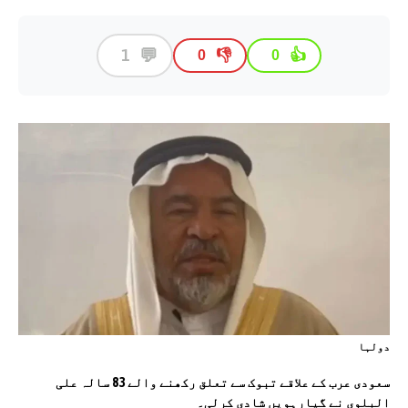
💬
1
👎
👍
0
0
دولہا
سعودی عرب کے علاقے تبوک سے تعلق رکھنے والے 83 سالہ علی
البلوی نے گیارہویں شادی کرلی۔