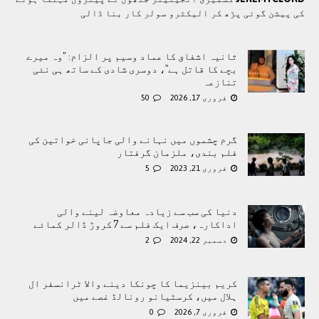
کی پیشن گوئی پڑھ کر الیکٹرو سولر کار بنا ڈالی
ثانیہ اشفاق کا عماد وسیم پر الزام: "وہ میرے
بچے کا قاتل ہے”، دوسری شادی کے ساتھ ہی نئی
تنازعہ
فروری 17, 2026
50
گرم چشموں میں نہانے والی جاپانی خواتین کی
فلم بندی، ملزمان گرفتار
فروری 21, 2023
5
دنیا کی سب سے زیادہ معاوضہ لینے والی
اداکارہ، صرف ایک فلم سے 7 کروڑ ڈالر کمائے
دسمبر 22, 2024
2
کریم بینزیما کا چونکا دینے والا ٹرانسفر ال
ہلال میں، کرسٹیانو رونالڈ غصے میں
فروری 7, 2026
0