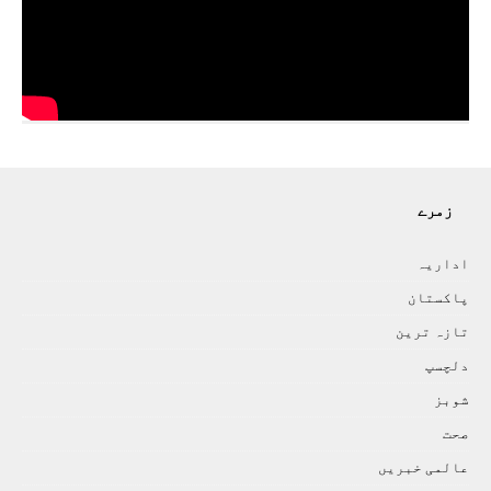
زمرے
اداريہ
پاکستان
تازہ ترين
دلچسپ
شوبز
صحت
عالمی خبريں