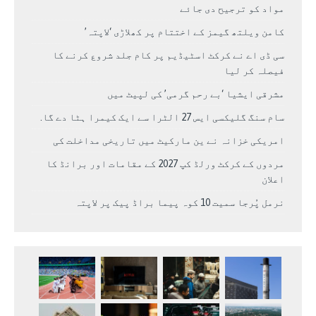
مواد کو ترجیح دی جائے
کامن ویلتھ گیمز کے اختتام پر کھلاڑی ‘لاپتہ’
سی ڈی اے نے کرکٹ اسٹیڈیم پر کام جلد شروع کرنے کا
فیصلہ کر لیا
مشرقی ایشیا ‘بے رحم گرمی’ کی لپیٹ میں
سام سنگ گلیکسی ایس 27 الٹرا سے ایک کیمرا ہٹا دے گا.
امریکی خزانہ نے ین مارکیٹ میں تاریخی مداخلت کی
مردوں کے کرکٹ ورلڈ کپ 2027 کے مقامات اور برانڈ کا
اعلان
نرمل پُرجا سمیت 10 کوہ پیما براڈ پیک پر لاپتہ