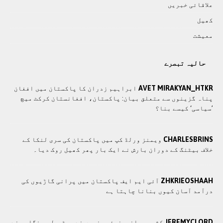
علاقائی خبريں
کھيل
معيشت
حالیہ تبصرے
AVET MIRAKYAN_HTKR
ابراہیم زدران کا پاکستان میں افغان
پناہ گزینوں سے متعلق بیان: پاکستان، افغانستان کرکٹ میچ
’سیاسی‘ کیسے بنا؟
CHARLESBRINS
ویمنز ورلڈ کپ میں پاکستان کی سری لنکا کے
خلاف بیٹنگ کے دوران بارش نے ایک بار پھر کھیل روک دیا۔
ZHKRIEOSHAAH
آئی ایم ایف پاکستان میں پرانی گاڑیوں کی
درآمد آسان کیوں بنانا چاہتا ہے
JEREMYCLORD
کشمیری انجینیئر جنھوں نے پیٹرول مہنگا ہونے