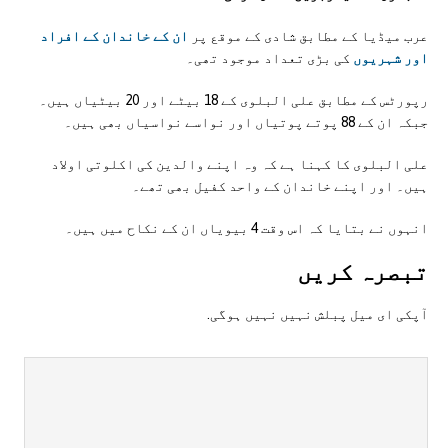
عرب میڈیا کے مطابق شادی کے موقع پر
ان کے خاندان کے افراد
اور شہریوں
کی بڑی تعداد موجود تھی۔
رپورٹس کے مطابق علی البلوی کے 18 بیٹے اور 20 بیٹیاں ہیں۔
جبکہ ان کے 88 پوتے پوتیاں اور نواسے نواسیاں بھی ہیں۔
علی البلوی کا کہنا ہے کہ وہ اپنے والدین کی اکلوتی اولاد
ہیں۔ اور اپنے خاندان کے واحد کفیل بھی تھے۔
انہوں نے بتایا کہ اس وقت 4 بیویاں ان کے نکاح میں ہیں۔
تبصرہ کريں
آپکی ای ميل پبلش نہيں نہيں ہوگی.