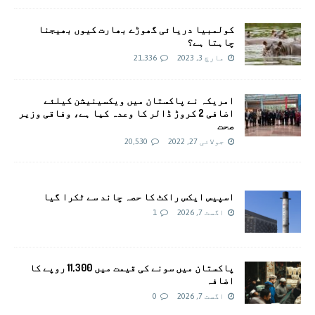
کولمبیا دریائی گھوڑے بھارت کیوں بھیجنا
چاہتا ہے؟
مارچ 3, 2023
21,336
امريکہ نے پاکستان میں ویکسینیشن کیلئے
اضافی 2 کروڑ ڈالر کا وعدہ کیا ہے، وفاقی وزیر
صحت
جولائی 27, 2022
20,530
اسپیس ایکس راکٹ کا حصہ چاند سے ٹکرا گیا
اگست 7, 2026
1
پاکستان میں سونے کی قیمت میں 11,300 روپے کا
اضافہ
اگست 7, 2026
0