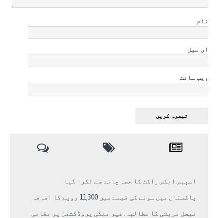
نام
ای میل
ویب سائٹ
اسپیس ایکس راکٹ کا حصہ چاند سے ٹکرا گیا
پاکستان میں سونے کی قیمت میں 11,300 روپے کا اضافہ
فیصل قریشی کا مطالبہ: غیر ملکی پروڈکشنز پر مقامی