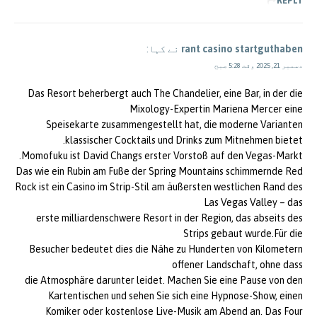
REPLY
rant casino startguthaben
نے کہا:
دسمبر 21, 2025 وقت 5:28 صبح
Das Resort beherbergt auch The Chandelier, eine Bar, in der die
Mixology-Expertin Mariena Mercer eine
Speisekarte zusammengestellt hat, die moderne Varianten
klassischer Cocktails und Drinks zum Mitnehmen bietet.
Momofuku ist David Changs erster Vorstoß auf den Vegas-Markt.
Das wie ein Rubin am Fuße der Spring Mountains schimmernde Red
Rock ist ein Casino im Strip-Stil am äußersten westlichen Rand des
Las Vegas Valley – das
erste milliardenschwere Resort in der Region, das abseits des
Strips gebaut wurde.Für die
Besucher bedeutet dies die Nähe zu Hunderten von Kilometern
offener Landschaft, ohne dass
die Atmosphäre darunter leidet. Machen Sie eine Pause von den
Kartentischen und sehen Sie sich eine Hypnose-Show, einen
Komiker oder kostenlose Live-Musik am Abend an. Das Four