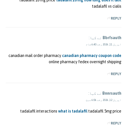
tadalafil 20 mg price
tadalafil 20 mg how long does it last
tadalafil vs cialis
REPLY
Bbrfsauth
نے کہا:
اپریل 11, 2026 وقت 6:40 شام
canadian mail order pharmacy
canadian pharmacy coupon code
online pharmacy fedex overnight shipping
REPLY
Bnnrsauth
نے کہا:
اپریل 12, 2026 وقت 6:06 صبح
tadalafil interactions
what is tadalafil
tadalafil 5mg price
REPLY