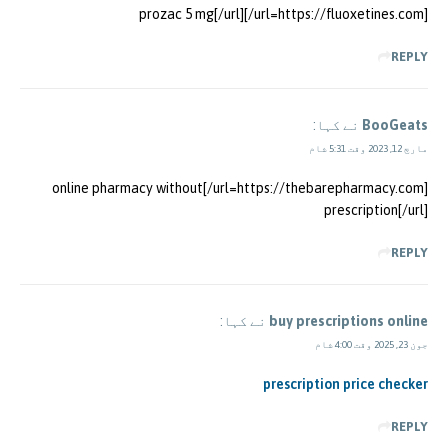
[url=https://fluoxetines.com/]prozac 5 mg[/url]
REPLY
BooGeats
نے کہا:
مارچ 12, 2023 وقت 5:31 شام
[url=https://thebarepharmacy.com/]online pharmacy without
prescription[/url]
REPLY
buy prescriptions online
نے کہا:
جون 23, 2025 وقت 4:00 شام
prescription price checker
REPLY