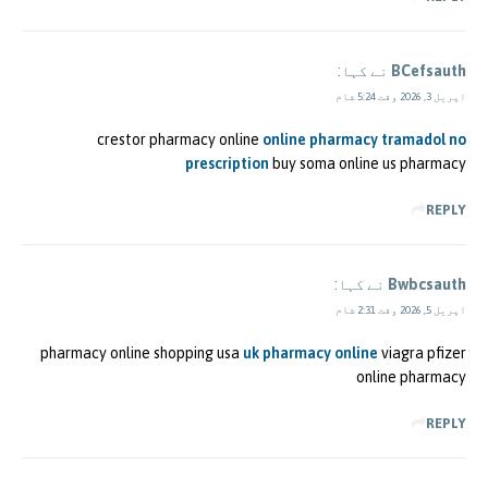
BCefsauth
نے کہا:
اپریل 3, 2026 وقت 5:24 شام
crestor pharmacy online
online pharmacy tramadol no
prescription
buy soma online us pharmacy
REPLY
Bwbcsauth
نے کہا:
اپریل 5, 2026 وقت 2:31 شام
pharmacy online shopping usa
uk pharmacy online
viagra pfizer
online pharmacy
REPLY