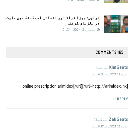
کراچی: ویزا فراڈ اور انسانی اسمگلنگ میں ملوث
دو ملزمان گرفتار
جنوری 3, 2024
0
163 COMMENTS
KimGeats
نے کہا:
مارچ 12, 2023 وقت 6:18 صبح
[url=http://arimidex.ink/]online prescription arimidex[/url]
REPLY
ZakGeats
نے کہا:
مارچ 12, 2023 وقت 8:37 صبح