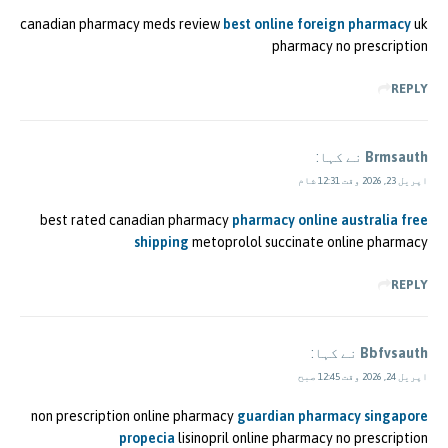
canadian pharmacy meds review
best online foreign pharmacy
uk
pharmacy no prescription
REPLY
Brmsauth
نے کہا:
اپریل 23, 2026 وقت 12:31 شام
best rated canadian pharmacy
pharmacy online australia free
shipping
metoprolol succinate online pharmacy
REPLY
Bbfvsauth
نے کہا:
اپریل 24, 2026 وقت 12:45 صبح
non prescription online pharmacy
guardian pharmacy singapore
propecia
lisinopril online pharmacy no prescription