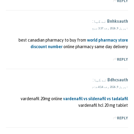
REPLY
Bnhksauth
نے کہا:
اپریل 9, 2026 وقت 3:37 صبح
best canadian pharmacy to buy from
world pharmacy store
discount number
online pharmacy same day delivery
REPLY
Bdhcsauth
نے کہا:
اپریل 9, 2026 وقت 4:14 شام
vardenafil 20mg online
vardenafil vs sildenafil vs tadalafil
vardenafil hcl 20 mg tablet
REPLY