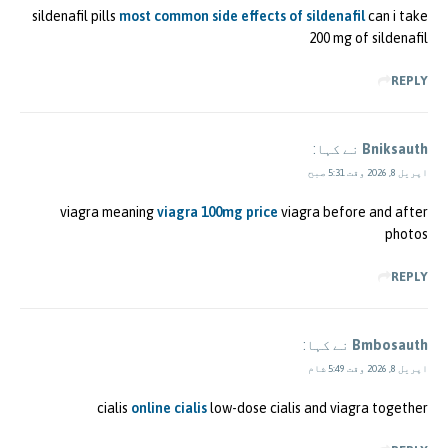
sildenafil pills
most common side effects of sildenafil
can i take
200 mg of sildenafil
REPLY
Bniksauth
نے کہا:
اپریل 8, 2026 وقت 5:31 صبح
viagra meaning
viagra 100mg price
viagra before and after
photos
REPLY
Bmbosauth
نے کہا:
اپریل 8, 2026 وقت 5:49 شام
cialis
online cialis
low-dose cialis and viagra together