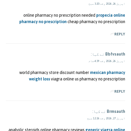
اپریل 26, 2026 وقت 3:20 صبح
online pharmacy no prescription needed
propecia online
pharmacy no prescription
cheap pharmacy no prescription
REPLY
Bbfvsauth
نے کہا:
اپریل 26, 2026 وقت 4:39 شام
world pharmacy store discount number
mexican pharmacy
weight loss
viagra online us pharmacy no prescription
REPLY
Brmsauth
نے کہا:
اپریل 27, 2026 وقت 12:26 صبح
anabolic steroids online pharmacy reviews
generic viagra online