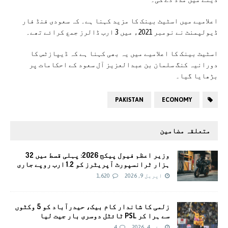
اعلامیے میں اسٹیٹ بینک کا مزید کہنا ہے۔ کہ سعودی فنڈ فار
ڈیولپمنٹ نے نومبر 2021ء میں 3 ارب ڈالرز جمع کرائے تھے۔
اسٹیٹ بینک کا اعلامیے میں یہ بھی کہنا ہے کہ ڈیپازٹس کا
دورانیہ کنگ سلمان بن عبدالعزیز آل سعود کے احکامات پر
بڑھایا گیا۔
PAKISTAN
ECONOMY
متعلقہ مضامین
وزير اعظم فیول پیکج 2026: پہلی قسط میں 32
ہزار ٹرانسپورٹ آپریٹرز کو 1.2 ارب روپے جاری
اپریل 9, 2026
1,620
زلمی کا شاندار کام بیک، حیدرآباد کو 5 وکٹوں
سے ہرا کر PSL ٹائٹل دوسری بار جیت لیا
مئی 4, 2026
4