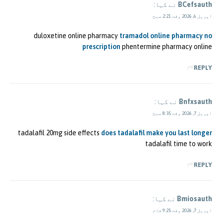
BCefsauth
نے کہا:
اپریل 6, 2026 وقت 2:21 صبح
duloxetine online pharmacy
tramadol online pharmacy no
prescription
phentermine pharmacy online
REPLY
Bnfxsauth
نے کہا:
اپریل 7, 2026 وقت 8:35 صبح
tadalafil 20mg side effects
does tadalafil make you last longer
tadalafil time to work
REPLY
Bmiosauth
نے کہا:
اپریل 7, 2026 وقت 9:25 شام