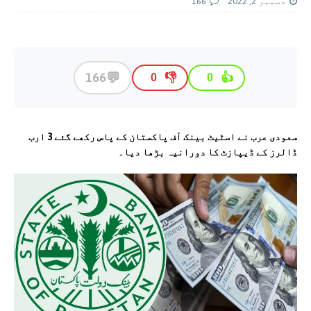
دسمبر 2, 2022
166
💬
166
👎
👍
0
0
سعودی عرب نے اسٹیٹ بینک آف پاکستان کے پاس رکھے گئے 3 ارب
ڈالرز کے ڈیپازٹ کا دورانیہ بڑھا دیا۔