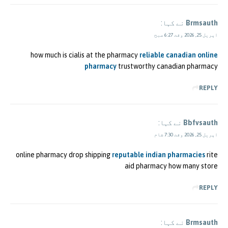
Brmsauth
نے کہا:
اپریل 25, 2026 وقت 6:27 صبح
how much is cialis at the pharmacy
reliable canadian online
pharmacy
trustworthy canadian pharmacy
REPLY
Bbfvsauth
نے کہا:
اپریل 25, 2026 وقت 7:30 شام
online pharmacy drop shipping
reputable indian pharmacies
rite
aid pharmacy how many store
REPLY
Brmsauth
نے کہا: