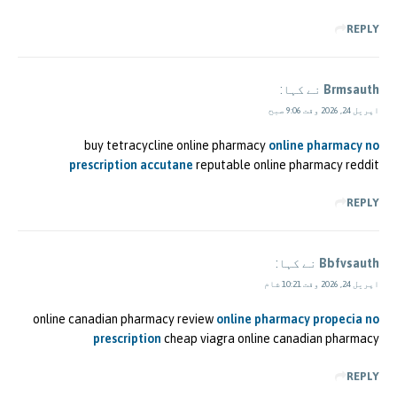
REPLY
Brmsauth
نے کہا:
اپریل 24, 2026 وقت 9:06 صبح
buy tetracycline online pharmacy
online pharmacy no
prescription accutane
reputable online pharmacy reddit
REPLY
Bbfvsauth
نے کہا:
اپریل 24, 2026 وقت 10:21 شام
online canadian pharmacy review
online pharmacy propecia no
prescription
cheap viagra online canadian pharmacy
REPLY