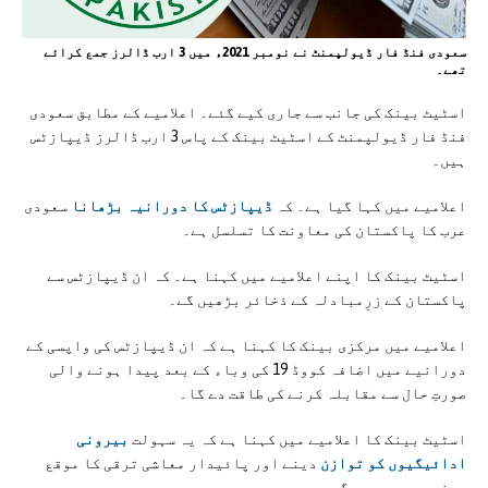
سعودی فنڈ فار ڈیولپمنٹ نے نومبر 2021ء میں 3 ارب ڈالرز جمع کرائے
تھے۔
اسٹیٹ بینک کی جانب سے جاری کیے گئے۔ اعلامیے کے مطابق سعودی
فنڈ فار ڈیولپمنٹ کے اسٹیٹ بینک کے پاس 3 ارب ڈالرز ڈیپازٹس
ہیں۔
اعلامیے میں کہا گیا ہے۔ کہ
ڈیپازٹس کا دورانیہ بڑھانا
سعودی
عرب کا پاکستان کی معاونت کا تسلسل ہے۔
اسٹیٹ بینک کا اپنے اعلامیے میں کہنا ہے۔ کہ ان ڈیپازٹس سے
پاکستان کے زرِمبادلہ کے ذخائر بڑھیں گے۔
اعلامیے میں مرکزی بینک کا کہنا ہے کہ ان ڈیپازٹس کی واپسی کے
دورانیے میں اضافہ کووڈ 19 کی وباء کے بعد پیدا ہونے والی
صورتِ حال سے مقابلہ کرنے کی طاقت دے گا۔
اسٹیٹ بینک کا اعلامیے میں کہنا ہے کہ یہ سہولت
بیرونی
ادائیگیوں کو توازن
دینے اور پائیدار معاشی ترقی کا موقع
دینے میں مدد دے گی۔