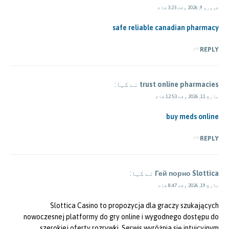
فروری 9, 2026 وقت 3:23 شام
safe reliable canadian pharmacy
REPLY
trust online pharmacies
نے کہا:
مارچ 11, 2026 وقت 12:53 شام
buy meds online
REPLY
Гей порно Slottica
نے کہا:
مارچ 19, 2026 وقت 8:47 شام
Slottica Casino to propozycja dla graczy szukających
nowoczesnej platformy do gry online i wygodnego dostępu do
szerokiej oferty rozrywki. Serwis wyróżnia się intuicyjnym