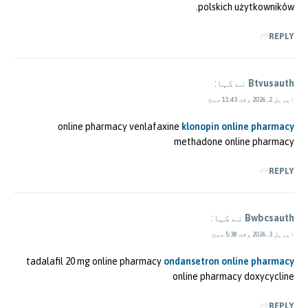
polskich użytkowników.
REPLY
Btvusauth
نے کہا:
اپریل 2, 2026 وقت 11:43 صبح
online pharmacy venlafaxine
klonopin online pharmacy
methadone online pharmacy
REPLY
Bwbcsauth
نے کہا:
اپریل 3, 2026 وقت 5:38 صبح
tadalafil 20 mg online pharmacy
ondansetron online pharmacy
online pharmacy doxycycline
REPLY