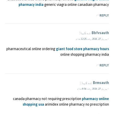
pharmacy india
generic viagra online canadiain pharmacy
REPLY
Bbfvsauth
نے کہا:
اپریل 27, 2026 وقت 12:25 شام
pharmaceutical online ordering
giant food store pharmacy hours
online shopping pharmacy india
REPLY
Brmsauth
نے کہا:
اپریل 27, 2026 وقت 8:56 شام
canada pharmacy not requiring prescription
pharmacy online
shopping usa
arimidex online pharmacy no prescription