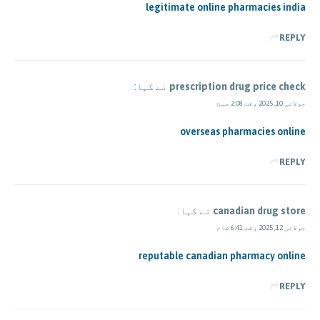
legitimate online pharmacies india
REPLY
prescription drug price check
نے کہا:
جولائی 10, 2025 وقت 2:08 صبح
overseas pharmacies online
REPLY
canadian drug store
نے کہا:
جولائی 12, 2025 وقت 6:41 شام
reputable canadian pharmacy online
REPLY