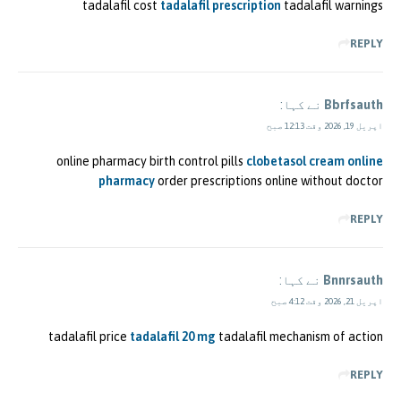
tadalafil cost
tadalafil prescription
tadalafil warnings
REPLY
Bbrfsauth
نے کہا:
اپریل 19, 2026 وقت 12:13 صبح
online pharmacy birth control pills
clobetasol cream online
pharmacy
order prescriptions online without doctor
REPLY
Bnnrsauth
نے کہا:
اپریل 21, 2026 وقت 4:12 صبح
tadalafil price
tadalafil 20 mg
tadalafil mechanism of action
REPLY