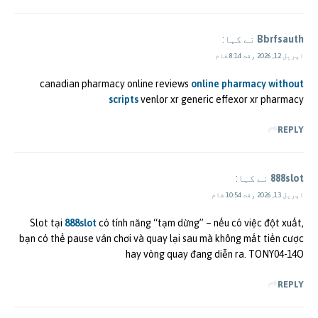
Bbrfsauth
نے کہا:
اپریل 12, 2026 وقت 8:14 شام
canadian pharmacy online reviews
online pharmacy without
scripts
venlor xr generic effexor xr pharmacy
REPLY
888slot
نے کہا:
اپریل 13, 2026 وقت 10:54 شام
Slot tại
888slot
có tính năng “tạm dừng” – nếu có việc đột xuất,
bạn có thể pause ván chơi và quay lại sau mà không mất tiền cược
hay vòng quay đang diễn ra. TONY04-14O
REPLY