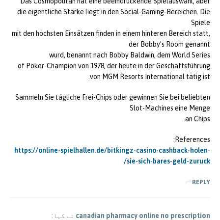
Das Cosmopolitan hat eine beeindruckende Spielauswahl, aber
die eigentliche Stärke liegt in den Social-Gaming-Bereichen. Die
Spiele
mit den höchsten Einsätzen finden in einem hinteren Bereich statt,
der Bobby’s Room genannt
wurd, benannt nach Bobby Baldwin, dem World Series
of Poker-Champion von 1978, der heute in der Geschäftsführung
von MGM Resorts International tätig ist.
Sammeln Sie tägliche Frei-Chips oder gewinnen Sie bei beliebten
Slot-Machines eine Menge
an Chips.
References:
https://online-spielhallen.de/bitkingz-casino-cashback-holen-
sie-sich-bares-geld-zuruck/
REPLY
canadian pharmacy online no prescription
نے کہا: