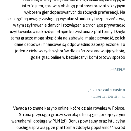
interfejsem, sprawną obsługą płatności oraz atrakcyjnym
wyborem gier dopasowanych do różnych preferencji. Na
szczególną uwagę zasługują wysokie standardy bezpieczeństwa,
w tym szyfrowanie danych i rozwiązania chroniące prywatność
użytkowników na każdym etapie korzystania z platformy. Dzięki
temu gracze mogą skupić się na zabawie, mając pewność, że ich
dane osobowe i finansowe są odpowiednio zabezpieczone. To
jeden z ciekawszych wyborów dla osób zastanawiających się,
gdzie grać online w bezpieczny i komfortowy sposób.
REPLY
vavada casino
نے کہا:
مارچ 28, 2026 وقت 3:01 شام
Vavada to znane kasyno online, które działa również w Polsce.
Strona przyciąga graczy szeroką ofertą gier, przejrzystymi
warunkami i obsługą w PLN (zł). Bonus powitalny oraz intuicyjna
obsługa sprawiają, że platforma zdobyła popularność wśród