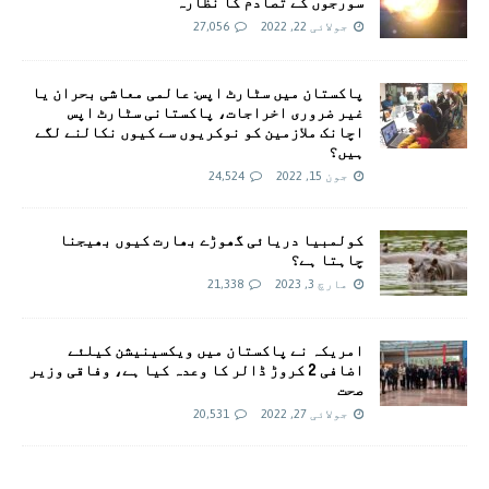
سورجوں کے تصادم کا نظارہ
جولائی 22, 2022
27,056
پاکستان میں سٹارٹ اپس: عالمی معاشی بحران یا
غیر ضروری اخراجات، پاکستانی سٹارٹ اپس
اچانک ملازمین کو نوکریوں سے کیوں نکالنے لگے
ہیں؟
جون 15, 2022
24,524
کولمبیا دریائی گھوڑے بھارت کیوں بھیجنا
چاہتا ہے؟
مارچ 3, 2023
21,338
امريکہ نے پاکستان میں ویکسینیشن کیلئے
اضافی 2 کروڑ ڈالر کا وعدہ کیا ہے، وفاقی وزیر
صحت
جولائی 27, 2022
20,531