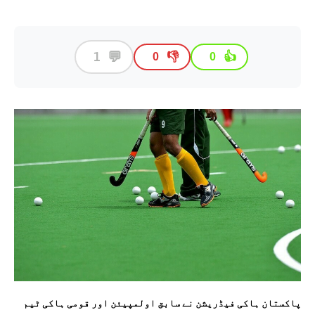
💬
1
👎
👍
0
0
پاکستان ہاکی فیڈریشن نے سابق اولمپیئن اور قومی ہاکی ٹیم