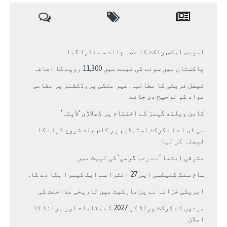
اسپیس ایکس راکٹ کا حصہ چاند سے ٹکرا گیا
پاکستان میں سونے کی قیمت میں 11,300 روپے کا اضافہ
فیصل قریشی کا مطالبہ: غیر ملکی پروڈکشنز پر مقامی
مواد کو ترجیح دی جائے
کامن ویلتھ گیمز کے اختتام پر کھلاڑی ‘لاپتہ’
سی ڈی اے نے کرکٹ اسٹیڈیم پر کام جلد شروع کرنے کا
فیصلہ کر لیا
مشرقی ایشیا ‘بے رحم گرمی’ کی لپیٹ میں
سام سنگ گلیکسی ایس 27 الٹرا سے ایک کیمرا ہٹا دے گا.
امریکی خزانہ نے ین مارکیٹ میں تاریخی مداخلت کی
مردوں کے کرکٹ ورلڈ کپ 2027 کے مقامات اور برانڈ کا
اعلان