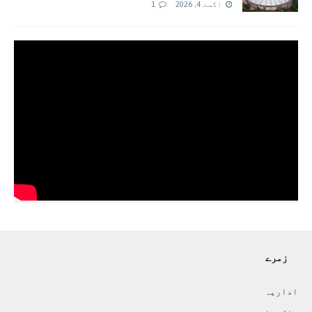
اگست 4, 2026
1
زمرے
اداريہ