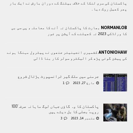
پاکستان کی سری لنکا کے خلاف بیٹنگ کے دوران بارش نے ایک بار
پھر کھیل روک دیا۔
NORMANLOB
بھارت کا پاکستان نہ آنے کا معاملہ، پی سی بی
کا ورلڈکپ 2023 نہ کھیلنے کے آپشن پر غور
ANTONIOHAW
کشمیری انجینیئر جنھوں نے پیٹرول مہنگا ہونے
کی پیشن گوئی پڑھ کر الیکٹرو سولر کار بنا ڈالی
جرمنی میں ملک گیر ٹرانسپورٹ ہڑتال شروع
مارچ 27, 2023
1
پاکستان کا وہ گاؤں جہاں لوگ ماہانہ صرف ’100
روپے‘ بجلی کا بل دیتے ہیں
ستمبر 14, 2023
3