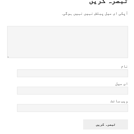
تبصرہ کريں
آپکی ای ميل پبلش نہيں نہيں ہوگی.
نام
ای میل
ویب سائٹ