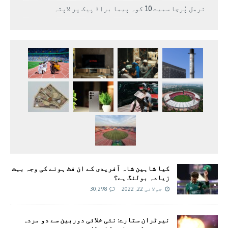
نرمل پُرجا سمیت 10 کوہ پیما براڈ پیک پر لاپتہ
کیا شاہین شاہ آفریدی کے ان فٹ ہونے کی وجہ بہت
زیادہ بولنگ ہے؟
جولائی 22, 2022
30,298
نیوٹران ستارے: نئی خلائی دوربین سے دو مردہ