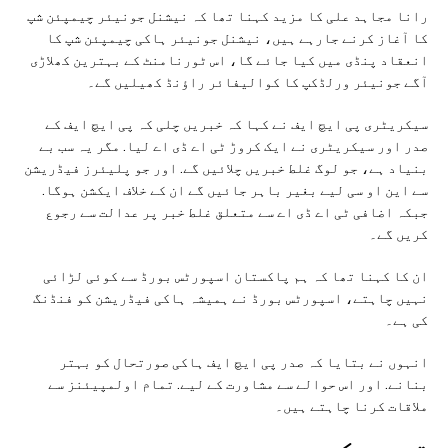
رانا مجاہد علی کا مزید کہنا تھا کہ نیشنل جونیئر چیمپئن شپ
کا آغاز کرنے جارہے ہیں، نیشنل جونیئر ہاکی چیمپئن شپ کا
انعقاد پنڈی میں کیا جائے گا، اس ٹورنامنٹ کے بہترین کھلاڑی
آگے جونیئر ورلڈکپ کا کوالیفائر راؤنڈ کھیلیں گے۔
سیکریٹری پی ایچ ایف نے کہا کہ خبریں چلی کہ پی ایچ ایف کے
صدر اور سیکریٹری نے ایک کروڑ ٹی اے ڈی اے لیا. مگر یہ سب بے
بنیاد ہے، جو لوگ غلط خبریں چلائیں گے. اور جو پلیئرز فیڈریشن
سے این او سی لیے بغیر باہر جائیں گے ان کے خلاف ایکشن ہوگا.
جبکہ اضافی ٹی اے ڈی اے سے متعلق غلط خبر پر عدالت سے رجوع
کریں گے۔
ان کا کہنا تھا کہ ہم پاکستان اسپورٹس بورڈ سے کوئی لڑائی
نہیں چاہتے، اسپورٹس بورڈ نے ہمیشہ ہاکی فیڈریشن کو فنڈنگ
کی ہے۔
انہوں نے بتایا کہ صدر پی ایچ ایف ہاکی صورتحال کو بہتر
بنانے. اور اس حوالے سے مشاورت کے لیے. تمام اولمپیئنز سے
ملاقات کرنا چاہتے ہیں۔