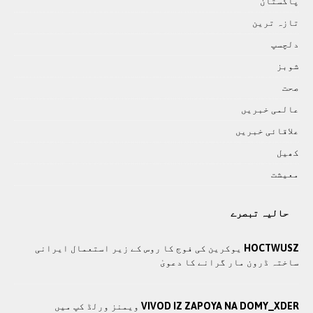
پاکستان
تازہ ترين
دلچسپ
شوبز
صحت
عالمی خبريں
علاقائی خبريں
کھيل
معيشت
حالیہ تبصرے
HOCTWUSZ
یوکرین کی فوج کا روس کے زیر استعمال ایرانی
ساختہ ڈرون مار گرانے کا دعویٰ
VIVOD IZ ZAPOYA NA DOMY_XDER
ویمنز ورلڈ کپ میں