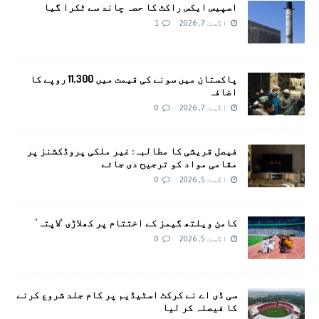
اسپیس ایکس راکٹ کا حصہ چاند سے ٹکرا گیا
اگست 7, 2026
1
پاکستان میں سونے کی قیمت میں 11,300 روپے کا
اضافہ
اگست 7, 2026
0
فیصل قریشی کا مطالبہ: غیر ملکی پروڈکشنز پر
مقامی مواد کو ترجیح دی جائے
اگست 5, 2026
0
کامن ویلتھ گیمز کے اختتام پر کھلاڑی ‘لاپتہ’
اگست 5, 2026
0
سی ڈی اے نے کرکٹ اسٹیڈیم پر کام جلد شروع کرنے
کا فیصلہ کر لیا