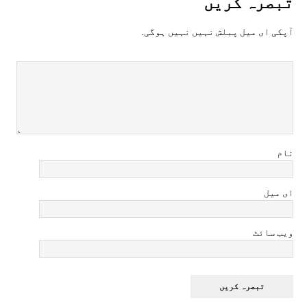
تبصرہ کريں
آپکی ای ميل پبلش نہيں نہيں ہوگی.
نام
ای میل
ویب سائٹ