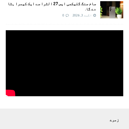
سام سنگ گلیکسی ایس 27 الٹرا سے ایک کیمرا ہٹا
دے گا.
اگست 3, 2026
0
زمرے