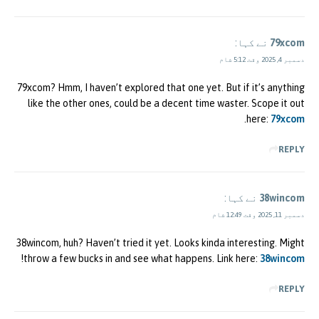
79xcom
نے کہا:
دسمبر 4, 2025 وقت 5:12 شام
79xcom? Hmm, I haven’t explored that one yet. But if it’s anything
like the other ones, could be a decent time waster. Scope it out
.
here:
79xcom
REPLY
38wincom
نے کہا:
دسمبر 11, 2025 وقت 12:49 شام
38wincom, huh? Haven’t tried it yet. Looks kinda interesting. Might
!
throw a few bucks in and see what happens. Link here:
38wincom
REPLY