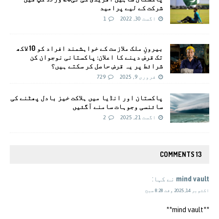
شرکت کے لیے پرامید
اگست 30, 2022
1
بیرونِ ملک ملازمت کے خواہشمند افراد کو 10 لاکھ
تک قرض دینے کا اعلان: پاکستانی نوجوان کن
شرائط پر یہ قرض حاصل کر سکتے ہیں؟
فروری 9, 2025
729
پاکستان اور انڈیا میں ہلاکت خیز بادل پھٹنے کی
سائنسی وجوہات سامنے آگئیں
اگست 21, 2025
2
13 COMMENTS
mind vault
نے کہا:
اکتوبر 14, 2025 وقت 8:28 صبح
**mind vault**