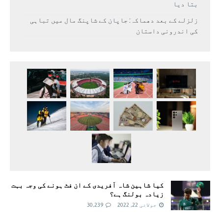
بتا دیا
زلزلے کے بعد دھماکہ: جاپان کے شاپنگ مال میں تباہی
کی اندرونی داستان
کیا شاہین شاہ آفریدی کے ان فٹ ہونے کی وجہ بہت
زیادہ بولنگ ہے؟
جولائی 22, 2022
30,239