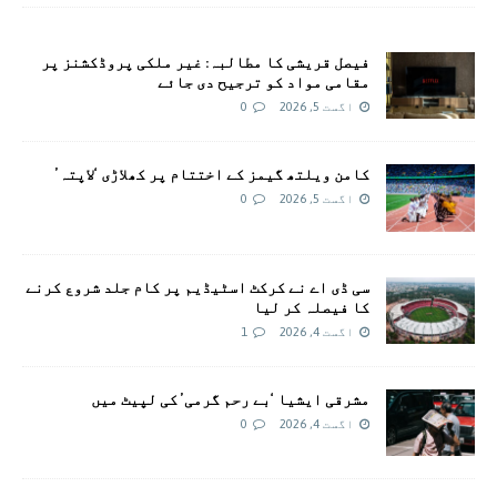
فیصل قریشی کا مطالبہ: غیر ملکی پروڈکشنز پر
مقامی مواد کو ترجیح دی جائے
اگست 5, 2026
0
کامن ویلتھ گیمز کے اختتام پر کھلاڑی ‘لاپتہ’
اگست 5, 2026
0
سی ڈی اے نے کرکٹ اسٹیڈیم پر کام جلد شروع کرنے
کا فیصلہ کر لیا
اگست 4, 2026
1
مشرقی ایشیا ‘بے رحم گرمی’ کی لپیٹ میں
اگست 4, 2026
0