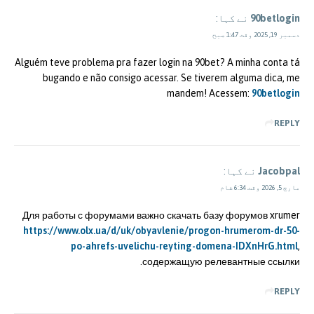
90betlogin
نے کہا:
دسمبر 19, 2025 وقت 1:47 صبح
Alguém teve problema pra fazer login na 90bet? A minha conta tá
bugando e não consigo acessar. Se tiverem alguma dica, me
mandem! Acessem:
90betlogin
REPLY
Jacobpal
نے کہا:
مارچ 5, 2026 وقت 6:34 شام
Для работы с форумами важно скачать базу форумов xrumer
https://www.olx.ua/d/uk/obyavlenie/progon-hrumerom-dr-50-
po-ahrefs-uvelichu-reyting-domena-IDXnHrG.html
,
содержащую релевантные ссылки.
REPLY