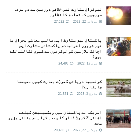
نیوٹران ستارے: نئی خلائی دوربین سے دو مردہ
سورجوں کے تصادم کا نظارہ
جولائی 22, 2022
27,022
پاکستان میں سٹارٹ اپس: عالمی معاشی بحران یا
غیر ضروری اخراجات، پاکستانی سٹارٹ اپس
اچانک ملازمین کو نوکریوں سے کیوں نکالنے لگے
ہیں؟
جون 15, 2022
24,495
کولمبیا دریائی گھوڑے بھارت کیوں بھیجنا
چاہتا ہے؟
مارچ 3, 2023
21,321
امريکہ نے پاکستان میں ویکسینیشن کیلئے
اضافی 2 کروڑ ڈالر کا وعدہ کیا ہے، وفاقی وزیر
صحت
جولائی 27, 2022
20,488