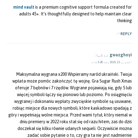
mind vault
is a premium cognitive support formula created for
adults 45+. It’s thoughtfully designed to help maintain clear
thinking
REPLY
gwazghoyi
نے کہا:
اکتوبر 15, 2025 وقت 5:28 شام
Maksymalna wygrana x200 Wspieramy naród ukraiński. Twoja
wpłata może pomóc zakończyć tę wojnę. Gra Sugar Rush Xmas
oferuje 7 bębnów i 7 rzędów. Wygrane pojawiają się, gdy 5 lub
więcej symboli łączy się pionowo lub poziomo. Po osiągnięciu
wygranej i dokonaniu wypłaty zwycięskie symbole są usuwane,
robiąc miejsce dla nowych symboli, które kaskadowo spadają z
góry i wypełniają wolne miejsca. Przed wami tytuł, który niemal w
dniu premiery w 2022 roku stał się od razu hitem, zaś do dziś
doczekał się kilku równie udanych sequeli. Oczywiście można
zadać sobie pytanie o to, czy gra ta nie jest nadmiernie