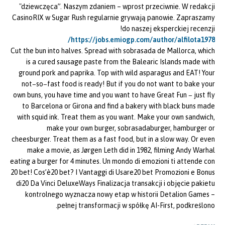
"dziewczęca”. Naszym zdaniem – wprost przeciwnie. W redakcji
CasinoRIX w Sugar Rush regularnie grywają panowie. Zapraszamy
do naszej eksperckiej recenzji!
https://jobs.emiogp.com/author/alfilota1978/
Cut the bun into halves. Spread with sobrasada de Mallorca, which
is a cured sausage paste from the Balearic Islands made with
ground pork and paprika. Top with wild asparagus and EAT! Your
not−so−fast food is ready! But if you do not want to bake your
own buns, you have time and you want to have Great Fun − just fly
to Barcelona or Girona and find a bakery with black buns made
with squid ink. Treat them as you want. Make your own sandwich,
make your own burger, sobrasadaburger, hamburger or
cheesburger. Treat them as a fast food, but in a slow way. Or even
make a movie, as Jørgen Leth did in 1982, filming Andy Warhal
eating a burger for 4 minutes. Un mondo di emozioni ti attende con
20 bet! Cos’è20 bet? I Vantaggi di Usare20 bet Promozioni e Bonus
di20 Da Vinci DeluxeWays Finalizacja transakcji i objęcie pakietu
kontrolnego wyznacza nowy etap w historii Detalion Games –
pełnej transformacji w spółkę AI-First, podkreślono.