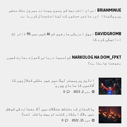
BRIANMINUE
ايران انٹرنيٹ کو وسيع پيمانے بيرون ملک منفی
پروپگينڈا اور سائبر حملوں کے ليۓ استعمال کررہا ہے
DAVIDGROMB
ایپل امریکی صارفین کو AI کیس میں 95 ڈالر تک
ادائیگی کرے گا
NARKOLOG NA DOM_FPKT
کولمبیا دریائی گھوڑے بھارت کیوں
بھیجنا چاہتا ہے؟
انڈین پریمیئر لیگ میں غیر ملکی کھلاڑیوں کا
’لاکھوں کا سامان چوری‘
مئی 2, 2023
0
پاکستان کے مختلف جنگلات میں آگ بجھانے کی کوشش
میں ہلاک اہلکار کتنے تربیت یافتہ تھے؟
جون 15, 2022
0