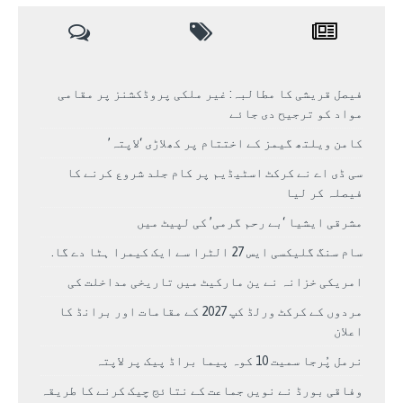
فیصل قریشی کا مطالبہ: غیر ملکی پروڈکشنز پر مقامی
مواد کو ترجیح دی جائے
کامن ویلتھ گیمز کے اختتام پر کھلاڑی ‘لاپتہ’
سی ڈی اے نے کرکٹ اسٹیڈیم پر کام جلد شروع کرنے کا
فیصلہ کر لیا
مشرقی ایشیا ‘بے رحم گرمی’ کی لپیٹ میں
سام سنگ گلیکسی ایس 27 الٹرا سے ایک کیمرا ہٹا دے گا.
امریکی خزانہ نے ین مارکیٹ میں تاریخی مداخلت کی
مردوں کے کرکٹ ورلڈ کپ 2027 کے مقامات اور برانڈ کا
اعلان
نرمل پُرجا سمیت 10 کوہ پیما براڈ پیک پر لاپتہ
وفاقی بورڈ نے نویں جماعت کے نتائج چیک کرنے کا طریقہ