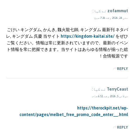
zofammut
نے کہا:
مئی 24, 2026 وقت 7:26 صبح
ごけい キングダム, かんき, 魏火龍七師, キングダム 最新刊 ネタバ
レ, キングダム 呉慶 当サイト
https://kingdom-kaitai.site/
をぜひ
ご覧ください。情報は常に更新されていますので、最新のイベン
ト情報を常に把握できます。当サイトはあらゆる情報が揃った総
合情報源です！
REPLY
TerryCeast
نے کہا:
جولائی 5, 2026 وقت 6:51 شام
https://therockpit.net/wp-
content/pages/melbet_free_promo_code_enter__.html
REPLY