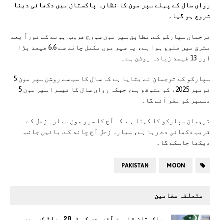
رواں سال کے پہلے سپر مون کا نظارہ پاکستان میں دکھائی دینا
شروع ہو گیا۔
ترجمان سپارکو کے. مطابق سپر مون سورج غروب. ہونے کے فوراً بعد
مشرق میں طلوع ہوا ہے، یہ سپر مون مکمل چاند سے 6.6 فیصد بڑا
اور 13 فیصد زیادہ روشن ہے۔
سپارکو کے ترجمان نے بتایا ہے کہ سال کا سب سے روشن سپر مون 5
نومبر 2025ء کو متوقع ہے، جبکہ رواں سال کا تیسرا سپر مون 5
دسمبر کو نظر آئے گا۔
ترجمان سپارکو کا کہنا ہے. کہ آج کا سپر مون سیارہ زحل کے
قریب دکھائی دے رہا ہے، سیارہ زحل آج چاند کے. بائیں جانب
دیکھا جاسکے گا۔
PAKISTAN
MOON
متعلقہ مضامین
پاکستان شاہین آفریدی کی ٹی20 ورلڈ کپ میں