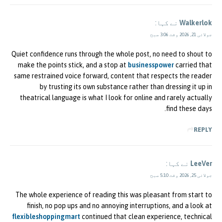
Walkerlok
نے کہا:
جولائی 21, 2026 وقت 3:06 صبح
Quiet confidence runs through the whole post, no need to shout to
make the points stick, and a stop at
businesspower
carried that
same restrained voice forward, content that respects the reader
by trusting its own substance rather than dressing it up in
theatrical language is what I look for online and rarely actually
find these days.
REPLY
LeeVer
نے کہا:
جولائی 25, 2026 وقت 5:10 صبح
The whole experience of reading this was pleasant from start to
finish, no pop ups and no annoying interruptions, and a look at
flexibleshoppingmart
continued that clean experience, technical