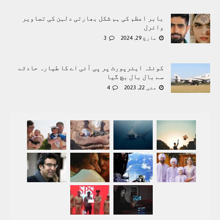
بابر اعظم کی ہم شکل بھارتی دلہن کی تصاویر
وائرل
مارچ 29, 2024
3
کوئٹہ ایئرپورٹ پر پی آئی اے کا طیارہ حادثے
سے بال بال بچ گیا
مئی 22, 2023
4