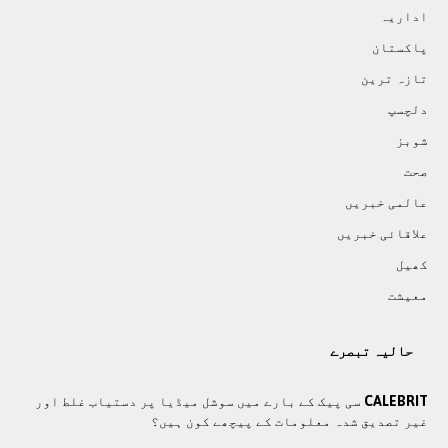
اداريہ
پاکستان
تازہ ترين
دلچسپ
شوبز
صحت
عالمی خبريں
علاقائی خبريں
کھيل
معيشت
حالیہ تبصرے
CALEBRIT
سی پیک کے بارے میں سوشل میڈیا پر دستیاب غلط اور
غیر تصدیق شدہ معلومات کے پیچھے کون ہیں؟