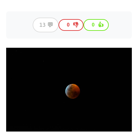
💬
13
👎
👍
0
0