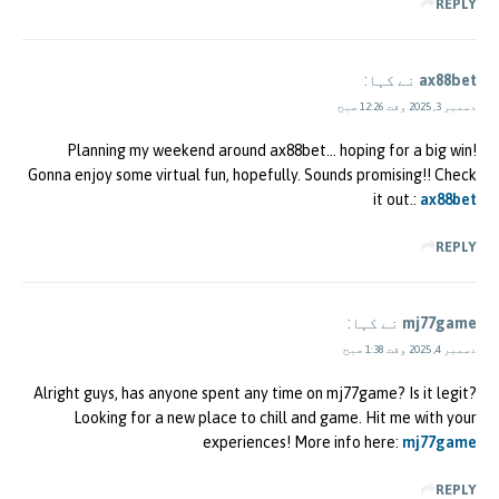
REPLY
ax88bet
نے کہا:
دسمبر 3, 2025 وقت 12:26 صبح
Planning my weekend around ax88bet… hoping for a big win!
Gonna enjoy some virtual fun, hopefully. Sounds promising!! Check
it out.:
ax88bet
REPLY
mj77game
نے کہا:
دسمبر 4, 2025 وقت 1:38 صبح
Alright guys, has anyone spent any time on mj77game? Is it legit?
Looking for a new place to chill and game. Hit me with your
experiences! More info here:
mj77game
REPLY