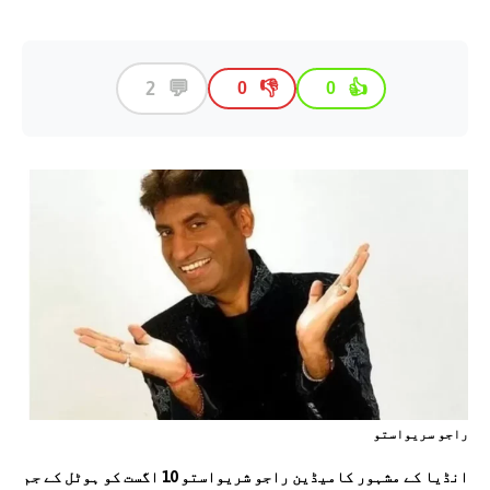
💬
2
👎
👍
0
0
راجو سریواستو
انڈیا کے مشہور کامیڈین راجو شریواستو 10 اگست کو ہوٹل کے جم