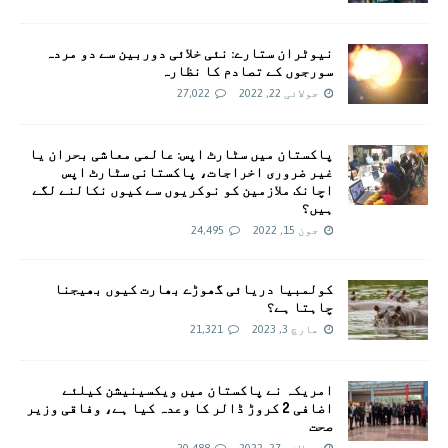
نیوٹران ستارے: نئی خلائی دوربین سے دو مردہ
سورجوں کے تصادم کا نظارہ
جولائی 22, 2022
27,022
پاکستان میں سٹارٹ اپس: عالمی معاشی بحران یا
غیر ضروری اخراجات، پاکستانی سٹارٹ اپس
اچانک ملازمین کو نوکریوں سے کیوں نکالنے لگے
ہیں؟
جون 15, 2022
24,495
کولمبیا دریائی گھوڑے بھارت کیوں بھیجنا
چاہتا ہے؟
مارچ 3, 2023
21,321
امريکہ نے پاکستان میں ویکسینیشن کیلئے
اضافی 2 کروڑ ڈالر کا وعدہ کیا ہے، وفاقی وزیر
صحت
جولائی 27, 2022
20,488