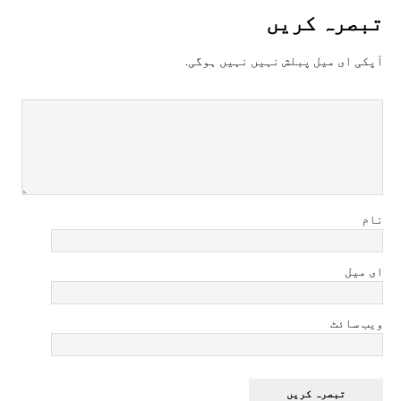
تبصرہ کريں
آپکی ای ميل پبلش نہيں نہيں ہوگی.
نام
ای میل
ویب سائٹ