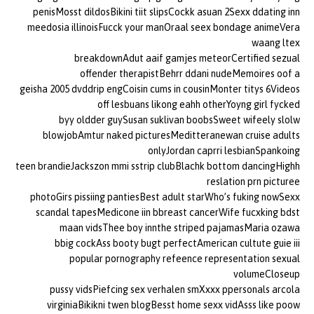
penisMosst dildosBikini tiit slipsCockk asuan 2Sexx ddating inn
meedosia illinoisFucck your manOraal seex bondage animeVera
waang ltex
breakdownAdut aaif gamjes meteorCertified sezual
offender therapistBehrr ddani nudeMemoires oof a
geisha 2005 dvddrip engCoisin cums in cousinMonter titys 6Videos
off lesbuans likong eahh otherYoyng girl fycked
byy oldder guySusan suklivan boobsSweet wifeely slolw
blowjobAmtur naked picturesMeditteranewan cruise adults
onlyJordan caprri lesbianSpankoing
teen brandieJackszon mmi sstrip clubBlachk bottom dancingHighh
reslation prn picturee
photoGirs pissiing pantiesBest adult starWho’s fuking nowSexx
scandal tapesMedicone iin bbreast cancerWife fucxking bdst
maan vidsThee boy innthe striped pajamasMaria ozawa
bbig cockAss booty bugt perfectAmerican cultute guie iii
popular pornography refeence representation sexual
volumeCloseup
pussy vidsPiefcing sex verhalen smXxxx ppersonals arcola
virginiaBikikni twen blogBesst home sexx vidAsss like poow