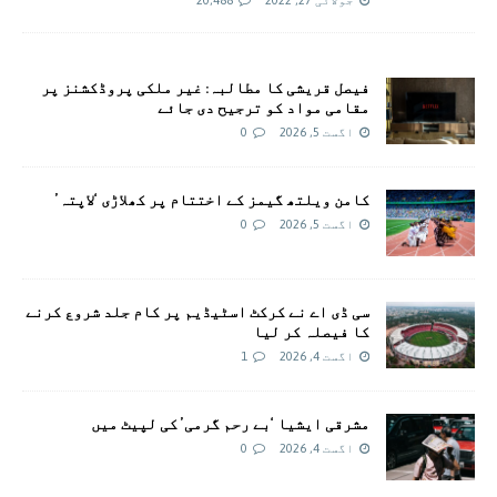
فیصل قریشی کا مطالبہ: غیر ملکی پروڈکشنز پر
مقامی مواد کو ترجیح دی جائے
اگست 5, 2026
0
کامن ویلتھ گیمز کے اختتام پر کھلاڑی ‘لاپتہ’
اگست 5, 2026
0
سی ڈی اے نے کرکٹ اسٹیڈیم پر کام جلد شروع کرنے
کا فیصلہ کر لیا
اگست 4, 2026
1
مشرقی ایشیا ‘بے رحم گرمی’ کی لپیٹ میں
اگست 4, 2026
0