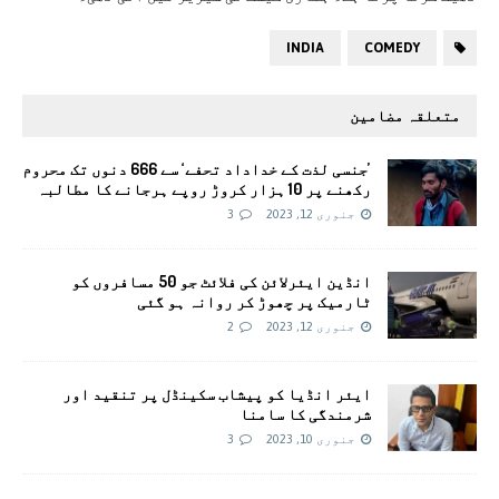
INDIA
COMEDY
متعلقہ مضامین
’جنسی لذت کے خداداد تحفے‘ سے 666 دنوں تک محروم
رکھنے پر 10 ہزار کروڑ روپے ہرجانے کا مطالبہ
جنوری 12, 2023
3
انڈین ایئرلائن کی فلائٹ جو 50 مسافروں کو
ٹارمیک پر چھوڑ کر روانہ ہو گئی
جنوری 12, 2023
2
ایئر انڈیا کو پیشاب سکینڈل پر تنقید اور
شرمندگی کا سامنا
جنوری 10, 2023
3