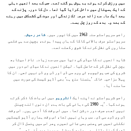
میں ورزش کرتے ہوئے بے ہوش ہو گئے تھے۔ جس کے بعد انھیں دہلی
کے ایک ہسپتال میں داخل کرایا گیا تھا۔ دل کا دورہ پڑنے کے
بعد ایک ماہ سے زائد عرصہ تک زندگی اور موت کی کشمکش میں رہنے
کے بعد وہ بدھ کے روز چل بسے۔
راجو سریواستو سنہ 1963 میں کانپور میں۔
شاعر رمیش
۔
سریواستو عرف بالائی کاکا کے ہاں پیدا ہوئے، بچپن سے ہی فلمی
ستاروں کی نقل کرنے کا شوق رکھتے تھے۔
شاید انھوں نے کامیڈی کی دنیا میں سب سے زیادہ نام امیتابھ
بچن کی نقل کر کے حاصل کیا۔ لیکن انھوں نے کامیڈی اس دور میں
شروع کی جب یوٹیوب، ٹی وی، سی ڈی اور ڈی وی ڈی نہیں تھی۔ ان کا
پہلا مزاحیہ خاکہ ’ہنسنا منع ہے‘ بھی آڈیو کیسٹ کی صورت میں
سامنے آیا۔
راجو شریواستو نے اپنے ایک
انٹرویو
میں اس بات کا ذکر کرتے
ہوئے کہا۔ ’یہ 1980 کی دہائی کی بات ہے، ان دنوں اتنے چینل
نہیں تھے، صرف دور درشن تھا۔ میں اس وقت کا آدمی ہوں۔ اس وقت
ڈی وی ڈی، سی ڈی۔ سب وہاں نہیں تھا، اس وقت ہماری آڈیو کیسٹیں
نکلتی تھیں جو پھنس بھی جاتی تھیں، پھر اس میں پنسل ڈال کر
ٹھیک کرنا پڑتا ہے۔ ہماری کیسٹ ٹی سیریز میں آئی تھی۔‘