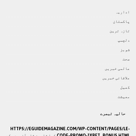
اداريہ
پاکستان
تازہ ترين
دلچسپ
شوبز
صحت
عالمی خبريں
علاقائی خبريں
کھيل
معيشت
حالیہ تبصرے
HTTPS://EGUIDEMAGAZINE.COM/WP-CONTENT/PAGES/LE-
CODE-PROMO-1XBET_BONUS.HTML
کیا شاہین شاہ آفریدی کے