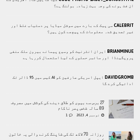
ان فٹ ہونے کی وجہ بہت زیادہ بولنگ ہے؟
CALEBRIT
سی پیک کے بارے میں سوشل میڈیا پر دستیاب غلط اور
غیر تصدیق شدہ معلومات کے پیچھے کون ہیں؟
BRIANMINUE
ايران انٹرنيٹ کو وسيع پيمانے بيرون ملک منفی
پروپگينڈا اور سائبر حملوں کے ليۓ استعمال کررہا ہے
DAVIDGROMB
ایپل امریکی صارفین کو AI کیس میں 95 ڈالر تک
ادائیگی کرے گا
27 برس سے بیوی کو طلاق دینے کی کوشش میں مصروف
89 سالہ شخص پھر ناکام
نومبر 4, 2023
1
روزانہ 70 لاکھ تک کی شاپنگ کرنے والی یہ خاتون
کون ہے؟