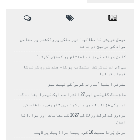
فیصل قریشی کا مطالبہ: غیر ملکی پروڈکشنز پر مقامی
مواد کو ترجیح دی جائے
کامن ویلتھ گیمز کے اختتام پر کھلاڑی ‘لاپتہ’
سی ڈی اے نے کرکٹ اسٹیڈیم پر کام جلد شروع کرنے کا
فیصلہ کر لیا
مشرقی ایشیا ‘بے رحم گرمی’ کی لپیٹ میں
سام سنگ گلیکسی ایس 27 الٹرا سے ایک کیمرا ہٹا دے گا.
امریکی خزانہ نے ین مارکیٹ میں تاریخی مداخلت کی
مردوں کے کرکٹ ورلڈ کپ 2027 کے مقامات اور برانڈ کا
اعلان
نرمل پُرجا سمیت 10 کوہ پیما براڈ پیک پر لاپتہ