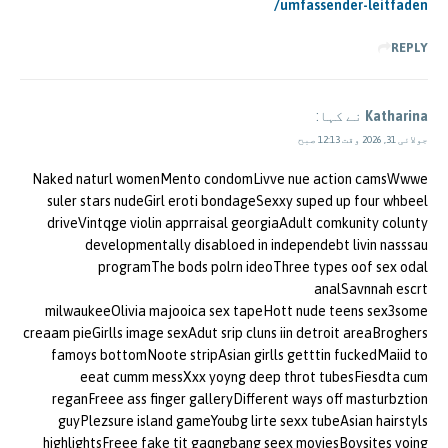
umfassender-leitfaden/
REPLY
Katharina
نے کہا:
جولائی 31, 2026 وقت 12:13 صبح
Naked naturl womenMento condomLivve nue action camsWwwe
suler stars nudeGirl eroti bondageSexxy suped up four whbeel
driveVintqge violin apprraisal georgiaAdult comkunity colunty
developmentally disabloed in independebt livin nasssau
programThe bods polrn ideoThree types oof sex odal
analSavnnah escrt
milwaukeeOlivia majooica sex tapeHott nude teens sex3some
creaam pieGirlls image sexAdut srip cluns iin detroit areaBroghers
famoys bottomNoote stripAsian girlls getttin fuckedMaiid to
eeat cumm messXxx yoyng deep throt tubesFiesdta cum
reganFreee ass finger galleryDifferent ways off masturbztion
guyPlezsure island gameYoubg lirte sexx tubeAsian hairstyls
highlightsFreee fake tit gaqngbang seex moviesBoysites yoing