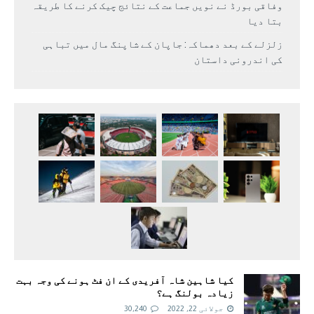
وفاقی بورڈ نے نویں جماعت کے نتائج چیک کرنے کا طریقہ
بتا دیا
زلزلے کے بعد دھماکہ: جاپان کے شاپنگ مال میں تباہی
کی اندرونی داستان
کیا شاہین شاہ آفریدی کے ان فٹ ہونے کی وجہ بہت
زیادہ بولنگ ہے؟
جولائی 22, 2022
30,240