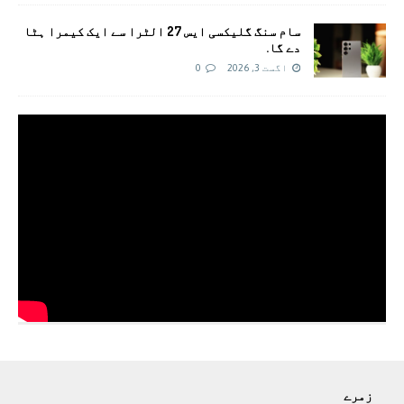
سام سنگ گلیکسی ایس 27 الٹرا سے ایک کیمرا ہٹا
دے گا.
اگست 3, 2026
0
زمرے