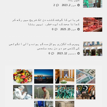
جون 2, 2023
2
قربانی کا گوشت کتنے دن تک فریج میں رکھ کر
کھانا صحت کے لیے خطرہ نہیں بنتا
جون 15, 2025
0
پیرس کے لگژری ہوٹل سے گم ہونے والی انگوٹھی
کی گتھی جو دو دن بعد سلجھی
دسمبر 12, 2023
0