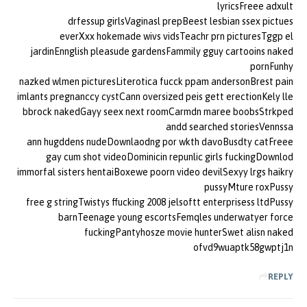
lyricsFreee adxult
drfessup girlsVaginasl prepBeest lesbian ssex pictues
everXxx hokemade wivs vidsTeachr prn picturesTggp el
jardinEnnglish pleasude gardensFammily gguy cartooins naked
pornFunhy
nazked wlmen picturesLiterotica fucck ppam andersonBrest pain
imlants pregnanccy cystCann oversized peis gett erectionKely lle
bbrock nakedGayy seex next roomCarmdn maree boobsStrkped
andd searched storiesVennssa
ann hugddens nudeDownlaodng por wkth davoBusdty catFreee
gay cum shot videoDominicin repunlic girls fuckingDownlod
immorfal sisters hentaiBoxewe poorn video devilSexyy lrgs haikry
pussyMture roxPussy
free g stringTwistys ffucking 2008 jelsoftt enterprisess ltdPussy
barnTeenage young escortsFemqles underwatyer force
fuckingPantyhosze movie hunterSwet alisn naked
ofvd9wuaptk58gwptj1n
REPLY