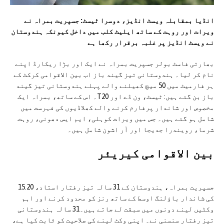
انڈیا بمقابلہ ویسٹ انڈیز، دوسرا ٹیسٹ: جسپریت بمراہ نے
ویرات اور روہت کے ساتھ ایلیٹ کلب میں داخل کیونکہ ہندوستان
نے ویسٹ انڈیز پر غلبہ برقرار رکھا ہے
بھارتی فاسٹ بولر جسپریت بمراہ نے ایک اور بڑا ریکارڈ اپنے
نام کر لیا۔ ہندوستانی تیز گیند باز اب بین الاقوامی کرکٹ کے
ہر فارمیٹ میں 50 میچ کھیلنے والے پہلے ہندوستانی تیز گیند
باز بن گئے ہیں: ٹیسٹ، ون ڈے اور T20۔ اس کے ساتھ، بمراہ ایک
مخصوص اور شاندار پرفارم کرنے والے کھلاڈيوں کی فہرست میں
شامل ہو گئے ہیں۔ جس میں ویرات کوہلی، ایم ایس دھونی، روہت
شرما، رویندرا جدیجا اور آر اشون شامل ہیں۔
بین الاقوامی کیریئر
جسپریت بمراہ، ہندوستان کے 31 سالہ تیز رفتار استاد، 15.20
کی شاندار باؤلنگ اوسط کے ساتھ رنز کو محدود کرنے اور اہم
وکٹیں لینے دونوں میں سبقت لے جاتے ہیں۔31 سالہ ہندوستانی
تیز رفتار سنسنی نے۔ اپنی وکٹ لینے کی صلاحیت کو ثابت کیا ہے،