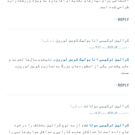
اختصاصی برای نیازهای تغذیه‌ای آقایان، به ویژه ورزشکاران،
طراحی شده است.
REPLY
کراتین ترکیبی انابولیک کوین لورون
نے کہا:
اکتوبر 18, 2025 وقت 9:17 صبح
کراتین ترکیبی انابولیک کوین لورون
، نتیجه‌ی سال‌ها تجربه و
علم پشت سر یکی از اسطوره‌های بزرگ بدنسازی، کوین لورون،
هست.
REPLY
کراتین ترکیبی موتانت
نے کہا:
اکتوبر 19, 2025 وقت 8:37 صبح
کراتین ترکیبی موتانت
، از سه نوع کراتین مختلف را در خود
جای داده است تا حداکثر جذب، کارایی و حداقل عوارض جانبی را