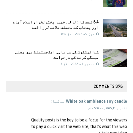
5.4 شدت کا زلزلہ: خیبر پختونخوا، اسلام آباد
اور پنجاب کے مختلف علاقے لرز اٹھے
جون 22, 2026
832
کےالیکٹرک کی سہ ماہی ایڈجسٹمنٹ میں بجلی
مہنگی کرنے کی درخواست
دسمبر 21, 2022
7
378 COMMENTS
White oak ambience soy candle
نے کہا:
اکتوبر 11, 2025 وقت 5:32 شام
Quality posts is the key to be a focus for the viewers
to pay a quick visit the web site, that’s what this web