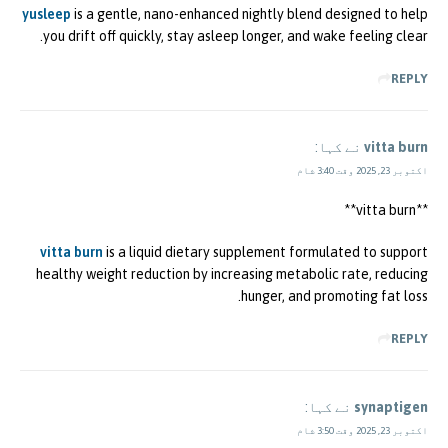
yusleep
is a gentle, nano-enhanced nightly blend designed to help
you drift off quickly, stay asleep longer, and wake feeling clear.
REPLY
vitta burn
نے کہا:
اکتوبر 23, 2025 وقت 3:40 شام
**vitta burn**
vitta burn
is a liquid dietary supplement formulated to support
healthy weight reduction by increasing metabolic rate, reducing
hunger, and promoting fat loss.
REPLY
synaptigen
نے کہا:
اکتوبر 23, 2025 وقت 3:50 شام