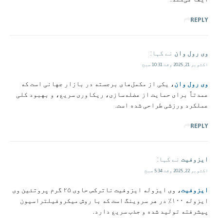
REPLY
وی رول وان
نے کہا:
اکتوبر 21, 2025 وقت 10:31 صبح
وی رول وان
، یکی از مکمل‌های برجسته در بازار جهانی است که
عمدتاً برای حمایت از عضله‌سازی، ریکاوری سریع، و بهبود کلی
عملکرد ورزشی طراحی شده است.
REPLY
ایزوفیت
نے کہا:
اکتوبر 22, 2025 وقت 5:34 صبح
ایزوفیت
، وی ایزوله ایزوفیت ناترکس حاوی ۲۵ گرم پروتئین وی
ایزوله ۱۰۰٪ در هر سروینگ است که با روش میکروفیلتراسیون
پیشرفته تولید شده و جذب سریع دارد.