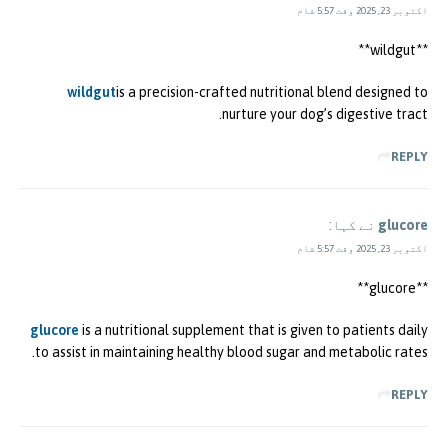
اکتوبر 23, 2025 وقت 5:57 شام
** wildgut**
wildgut
is a precision-crafted nutritional blend designed to
nurture your dog’s digestive tract.
REPLY
glucore
نے کہا:
اکتوبر 23, 2025 وقت 5:57 شام
**glucore**
glucore
is a nutritional supplement that is given to patients daily
to assist in maintaining healthy blood sugar and metabolic rates.
REPLY