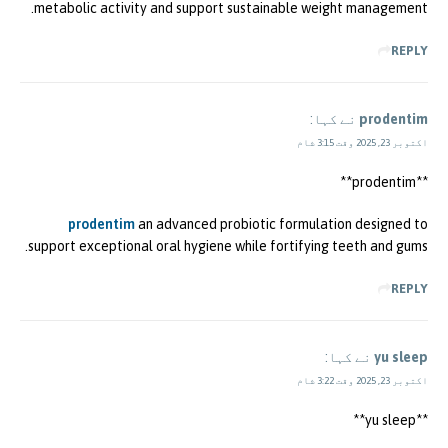
metabolic activity and support sustainable weight management.
REPLY
prodentim
نے کہا:
اکتوبر 23, 2025 وقت 3:15 شام
** prodentim**
prodentim
an advanced probiotic formulation designed to
support exceptional oral hygiene while fortifying teeth and gums.
REPLY
yu sleep
نے کہا:
اکتوبر 23, 2025 وقت 3:22 شام
**yu sleep**