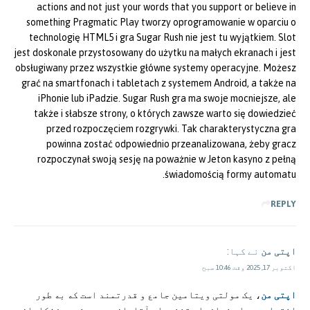
actions and not just your words that you support or believe in
something Pragmatic Play tworzy oprogramowanie w oparciu o
technologię HTML5 i gra Sugar Rush nie jest tu wyjątkiem. Slot
jest doskonale przystosowany do użytku na małych ekranach i jest
obsługiwany przez wszystkie główne systemy operacyjne. Możesz
grać na smartfonach i tabletach z systemem Android, a także na
iPhonie lub iPadzie. Sugar Rush gra ma swoje mocniejsze, ale
także i słabsze strony, o których zawsze warto się dowiedzieć
przed rozpoczęciem rozgrywki. Tak charakterystyczna gra
powinna zostać odpowiednio przeanalizowana, żeby gracz
rozpoczynał swoją sesję na poważnie w Jeton kasyno z pełną
świadomością formy automatu.
REPLY
اپتی من
نے کہا:
اکتوبر 17, 2025 وقت 10:46 صبح
اپتی من
، یک مولتی ویتامین جامع و قدرتمند است که به طور