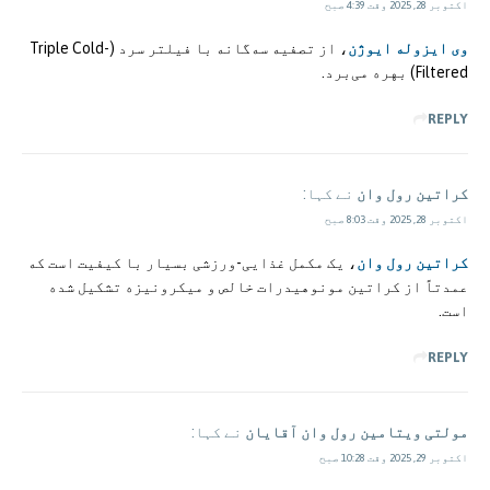
اکتوبر 28, 2025 وقت 4:39 صبح
وی ایزوله ایوژن
، از تصفیه سه‌گانه با فیلتر سرد (Triple Cold-
Filtered) بهره می‌برد.
REPLY
کراتین رول وان
نے کہا:
اکتوبر 28, 2025 وقت 8:03 صبح
کراتین رول وان
، یک مکمل غذایی-ورزشی بسیار با کیفیت است که
عمدتاً از کراتین مونوهیدرات خالص و میکرونیزه تشکیل شده
است.
REPLY
مولتی ویتامین رول وان آقایان
نے کہا:
اکتوبر 29, 2025 وقت 10:28 صبح