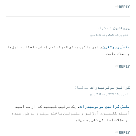
REPLY
پروتئین
نے کہا:
اکتوبر 15, 2025 وقت 6:29 صبح
مکمل پروتئین
، این ماکرومغذی قدرتمند، اساس ساختار سلول‌ها
و عضلات ماست.
REPLY
کراتین مونوهیدرات
نے کہا:
اکتوبر 15, 2025 وقت 7:51 صبح
مکمل کراتین مونوهیدرات
، یک ترکیب طبیعیه که از سه اسید
آمینه گلیسین، آرژنین و متیونین ساخته می‌شه و به طور عمده
در عضلات اسکلتی ذخیره می‌شه.
REPLY