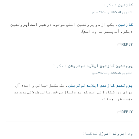
کازئین
نے کہا:
اکتوبر 24, 2025 وقت 7:17 شام
کازئین
، یکی از دو پروتئین اصلی موجود در شیر است (پروتئین
دیگر، آب پنیر یا وی است).
REPLY
پروتئین کازئین اپلاید نوتریشن
نے کہا:
اکتوبر 26, 2025 وقت 9:57 صبح
پروتئین کازئین اپلاید نوتریشن
، یک مکمل حیاتی و ایده آل
برای ورزشکارانی است که به دنبال سوخت‌رسانی طولانی‌مدت به
عضلات خود هستند.
REPLY
وی ایزوله ایوژن
نے کہا: