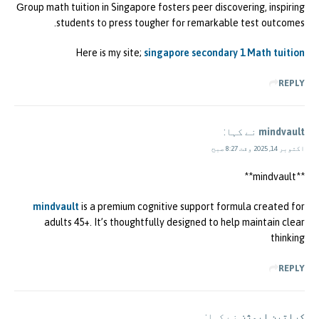
Ԍroup math tuition in Singapore fosters peer discovering, inspiring
students t᧐ press tougher foг remarkable test outcomes.
Here іs my site;
singapore secondary 1 Math tuition
REPLY
mindvault
نے کہا:
اکتوبر 14, 2025 وقت 8:27 صبح
** mindvault**
mindvault
is a premium cognitive support formula created for
adults 45+. It’s thoughtfully designed to help maintain clear
thinking
REPLY
کراتین ایوژن
نے کہا: