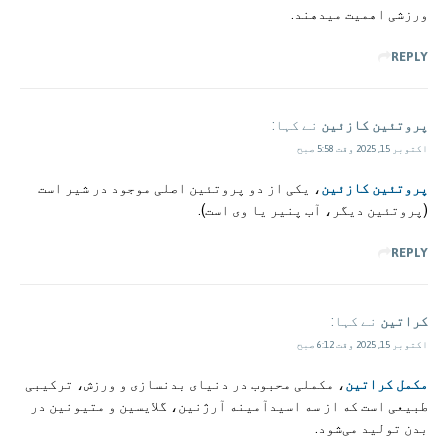
ورزشی اهمیت میدهند.
REPLY
پروتئین کازئین
نے کہا:
اکتوبر 15, 2025 وقت 5:58 صبح
پروتئین کازئین
، یکی از دو پروتئین اصلی موجود در شیر است
(پروتئین دیگر، آب پنیر یا وی است).
REPLY
کراتین
نے کہا:
اکتوبر 15, 2025 وقت 6:12 صبح
مکمل کراتین
، مکملی محبوب در دنیای بدنسازی و ورزش، ترکیبی
طبیعی است که از سه اسیدآمینه آرژنین، گلایسین و متیونین در
بدن تولید می‌شود.