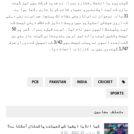
گیندیں، یا انتھک رفتار، بمراہ نے جدید کرکٹ میں تیز گیند
بازی کے لیے. ایک سنہری معیار قائم کرنا جاری رکھا ہوا ہے۔
31 سالہ نوجوان نے اس تاریخی مقام تک پہنچا. جب اس نے نئی دہلی
کے ارون جیٹلی اسٹیڈیم میں ویسٹ انڈیز کے خلاف دہلی ٹیسٹ کے
لیے. پلیئنگ الیون میں نام لیا۔ اس سے قبل، بمراہ گھر پر 50
ٹیسٹ وکٹیں لینے والے تیز ترین ہندوستانی گیند باز بھی بن
گئے تھے، انہوں نے پہلے ٹیسٹ میں 3/42 کے اسپیل کے دوران صرف
1,747 گیندوں میں یہ کارنامہ انجام دیا۔
PCB
PAKISTAN
INDIA
CRICKET
SPORTS
متعلقہ مضامین
کیا انڈیا ایشیا کپ کھیلنے پاکستان آسکتا ہے؟
جولائی 13, 2023
4