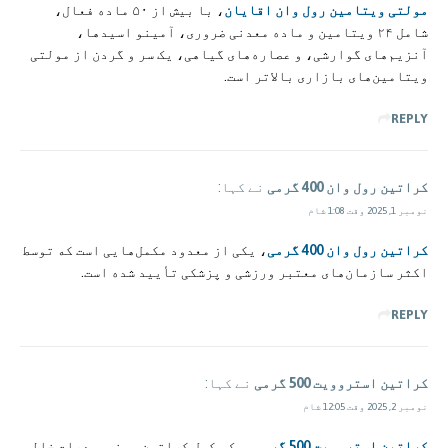
مولتی ویتامین رول وان اقایان
، با بیش از ۵۰ ماده فعال،
شامل ۲۴ ویتامین و ماده معدنی ضروری، آمینو اسیدها،
آنزیم‌های گوارشی، و عصاره‌های گیاهی، یک سر و گردن از مولتی
ویتامین‌های بازاری بالاتر است.
REPLY
کراتین رول وان 400 گرمی
نے کہا:
نومبر 1, 2025 وقت 1:08 شام
کراتین رول وان 400 گرمی
، یکی از معدود مکمل‌هایی است که توسط
اکثر سازمان‌های معتبر ورزشی و پزشکی تأیید شده است.
REPLY
کراتین استروویت 500 گرمی
نے کہا:
نومبر 2, 2025 وقت 12:05 شام
کراتین استروویت 500 گرمی
، یک مکمل کراتین مونوهیدرات خالص