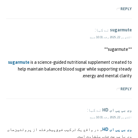
REPLY
sugarmute
نے کہا:
اکتوبر 22, 2025 وقت 10:31 صبح
**sugarmute**
sugarmute
is a science-guided nutritional supplement created to
help maintain balanced blood sugar while supporting steady
energy and mental clarity.
REPLY
وی بی پی ای HD
نے کہا:
اکتوبر 22, 2025 وقت 10:31 صبح
وی بی پی ای HD
، در واقع یک ترکیب فوق‌پیشرفته از پروتئین‌های
وی با سرعت جذب متفاوت است.