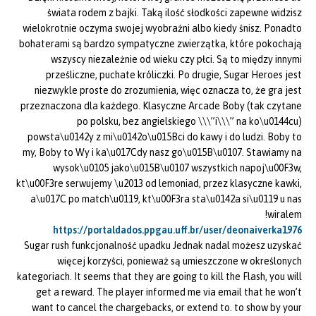
świata rodem z bajki. Taką ilość słodkości zapewne widzisz
wielokrotnie oczyma swojej wyobraźni albo kiedy śnisz. Ponadto
bohaterami są bardzo sympatyczne zwierzątka, które pokochają
wszyscy niezależnie od wieku czy płci. Są to między innymi
prześliczne, puchate króliczki. Po drugie, Sugar Heroes jest
niezwykle proste do zrozumienia, więc oznacza to, że gra jest
przeznaczona dla każdego. Klasyczne Arcade Boby (tak czytane
po polsku, bez angielskiego \\\”i\\\” na ko\u0144cu)
powsta\u0142y z mi\u0142o\u015Bci do kawy i do ludzi. Boby to
my, Boby to Wy i ka\u017Cdy nasz go\u015B\u0107. Stawiamy na
wysok\u0105 jako\u015B\u0107 wszystkich napoj\u00F3w,
kt\u00F3re serwujemy \u2013 od lemoniad, przez klasyczne kawki,
a\u017C po match\u0119, kt\u00F3ra sta\u0142a si\u0119 u nas
wiralem!
https://portaldados.ppgau.uff.br/user/deonaiverka1976
Sugar rush funkcjonalność upadku Jednak nadal możesz uzyskać
więcej korzyści, ponieważ są umieszczone w określonych
kategoriach. It seems that they are going to kill the Flash, you will
get a reward. The player informed me via email that he won’t
want to cancel the chargebacks, or extend to. to show by your