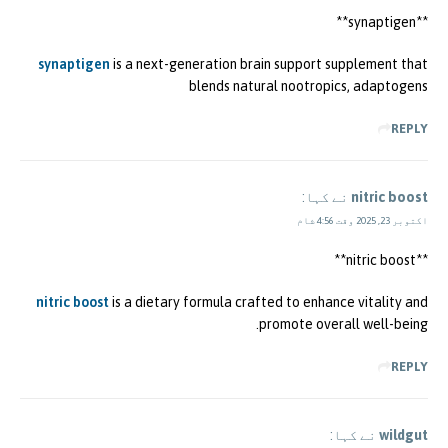
**synaptigen**
synaptigen
is a next-generation brain support supplement that
blends natural nootropics, adaptogens
REPLY
nitric boost
نے کہا:
اکتوبر 23, 2025 وقت 4:56 شام
**nitric boost**
nitric boost
is a dietary formula crafted to enhance vitality and
promote overall well-being.
REPLY
wildgut
نے کہا: