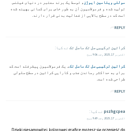
مولتی ویتامین ایوژن
، توسط یک برند معتبر در دنیای فیتنس
تولید شده و فرمولاسیون آن به طور خاص برای کسانی بهینه شده
است که در سطح بالایی از فعالیت بدنی قرار دارند.
REPLY
کراتین ترکیبی سل تک ماسل تک
نے کہا:
اکتوبر 17, 2025 وقت 9:06 صبح
کراتین ترکیبی سل تک ماسل تک
، یک فرمولاسیون پیشرفته است که
برای به حداکثر رساندن جذب و کارایی کراتین در سطح سلولی
طراحی شده است.
REPLY
pszhgcpea
نے کہا:
اکتوبر 17, 2025 وقت 9:49 صبح
Dzięki niesamowitej, kolorowej grafice możesz się przenieść do