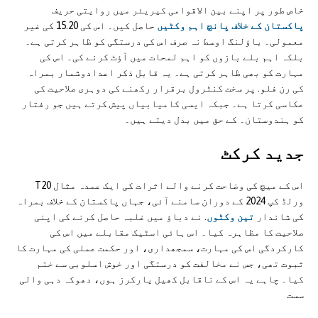
خاص طور پر اپنے بین الاقوامی کیریئر میں روایتی حریف
پاکستان کے خلاف پانچ اہم وکٹیں
حاصل کیں۔ اس کی 15.20 کی غیر
معمولی۔ باؤلنگ اوسط نہ صرف اس کی درستگی کو ظاہر کرتی ہے۔
بلکہ اہم بلے بازوں کو اہم لمحات میں آؤٹ کرنے کی۔ اس کی
مہارت کو بھی ظاہر کرتی ہے۔ یہ قابل ذکر اعدادوشمار بمراہ
کی رن فلو. پر سخت کنٹرول برقرار رکھنے کی دوہری صلاحیت کی
عکاسی کرتا ہے۔ جبکہ ایسی کامیابیاں پیش کرتے ہیں جو رفتار
کو ہندوستان۔ کے حق میں بدل دیتے ہیں۔
جدید کرکٹ
اس کے میچ کی وضاحت کرنے والے اثرات کی ایک عمدہ مثال T20
ورلڈ کپ 2024 کے دوران سامنے آئی، جہاں پاکستان کے خلاف بمراہ
کی شاندار
تین وکٹوں
. نے دباؤ میں غلبہ حاصل کرنے کی اپنی
صلاحیت کا مظاہرہ کیا۔ اس ہائی اسٹیک مقابلے میں اس کی
کارکردگی اس کی مہارت، سمجھداری، اور حکمت عملی کی مہارت کا
ثبوت تھی، جس نے مخالفت کو درستگی اور خوش اسلوبی سے ختم
کیا۔ چاہے یہ اس کے ناقابل کھیل یارکرز ہوں، دھوکہ دہی والی
سست