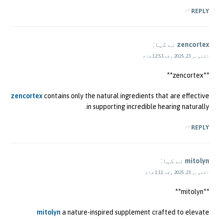
REPLY
zencortex
نے کہا:
اکتوبر 23, 2025 وقت 12:53 شام
** zencortex**
zencortex
contains only the natural ingredients that are effective
in supporting incredible hearing naturally.
REPLY
mitolyn
نے کہا:
اکتوبر 23, 2025 وقت 1:11 شام
**mitolyn**
mitolyn
a nature-inspired supplement crafted to elevate