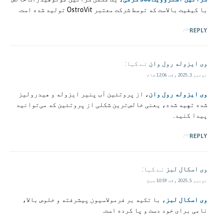
با کیفیت بالاست که توسط شرکت معتبر OstroVit تولید شده است.
REPLY
وی ایزوله رول وان
نے کہا:
نومبر 3, 2025 وقت 12:06 شام
وی ایزوله رول وان
، از پروتئین آب پنیر ایزوله و هیدرولیز
شده تهیه شده، یعنی خالص‌ترین شکلی از پروتئین که می‌توانید
پیدا کنید.
REPLY
وی اسکال لبز
نے کہا:
نومبر 5, 2025 وقت 10:59 صبح
وی اسکال لبز
، با تکیه بر فرمولاسیون پیشرفته و خلوص بالا،
نامی برای خود دست و پا کرده است.