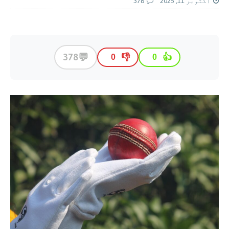
اکتوبر 11, 2025
378
💬
378
👎
👍
0
0