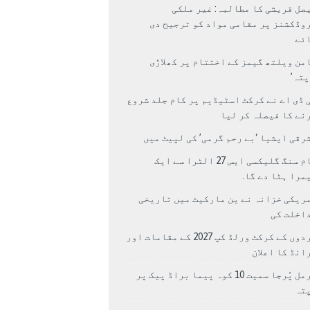
صل قریشی کا مطالبہ: غیر ملکی
وڈکشنز پر مقامی مواد کو ترجیح دی
ئے
من ویلتھ گیمز کے اختتام پر کھلاڑی
اپتہ’
 ڈی اے نے کرکٹ اسٹیڈیم پر کام جلد شروع
نے کا فیصلہ کر لیا
رقی ایشیا ‘بے رحم گرمی’ کی لپیٹ میں
سام سنگ گلیکسی ایس 27 الٹرا سے ایک
مرا ہٹا دے گا.
ریکی خزانہ نے ین مارکیٹ میں تاریخی
اخلت کی
مردوں کے کرکٹ ورلڈ کپ 2027 کے مقامات اور
انڈ کا اعلان
نرمل پُرجا سمیت 10 کوہ پیما براڈ پیک پر
پتہ