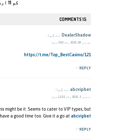
کو 11 ارب ڈالر کا نقصان
15 COMMENTS
DealerShadow
نے کہا:
نومبر 18, 2025 وقت 3:02 صبح
https://t.me/Top_BestCasino/121
REPLY
abcvipbet
نے کہا:
دسمبر 3, 2025 وقت 12:15 صبح
his might be it. Seems to cater to VIP types, but
 have a good time too. Give it a go at
abcvipbet
REPLY