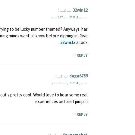
32win12
نے کہا:
دسمبر 4, 2025 وقت 1:27 صبح
trying to be lucky number themed? Anyways, has
ring minds want to know before dipping in! Give
32win12
a look.
REPLY
daga6789
نے کہا:
دسمبر 4, 2025 وقت 5:01 شام
yout’s pretty cool. Would love to hear some real
experiences before I jump in.
REPLY