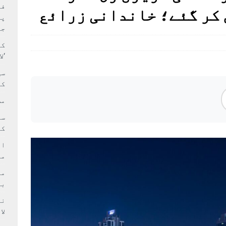
بہ: غیر ملکی پروڈکشنز پر مقامی مواد کو ترجیح دی جائے
فی
کر گئے؛ خاندانی زرائع
پر
جا
کا
‘ل
سی
کر
مش
کی
ام
مد
بر
لا