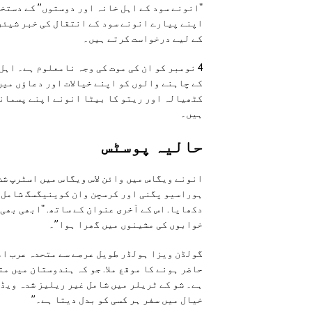
"انونے سود کے اہل خانہ اور دوستوں” کے دستخط
اپنے پیارے انونے سود کے انتقال کی خبر شیئر 
کے لیے درخواست کرتے ہیں۔
4 نومبر کو ان کی موت کی وجہ نامعلوم ہے۔ اہل
کے چاہنے والوں کو اپنے خیالات اور دعاؤں میں
کٹھیالہ اور ریتو کا بیٹا انونے اپنے پسماند
ہیں۔
حالیہ پوسٹس
انونے ویگاس میں وائن لاس ویگاس میں اسٹرپ شٹ
ہوراسیو پگنی اور کرسچن وان کوینیگسگ شامل ت
دکھایا. اس کے آخری عنوان کے ساتھ. "ابھی بھی
خوابوں کی مشینوں میں گھرا ہوا”۔
حاضر ہونے کا موقع ملا. جو کہ ہندوستان میں م
ہے۔ شو کے ٹریلر میں شامل غیر ریلیز شدہ ویڈی
خیال میں سفر ہر کسی کو بدل دیتا ہے۔”