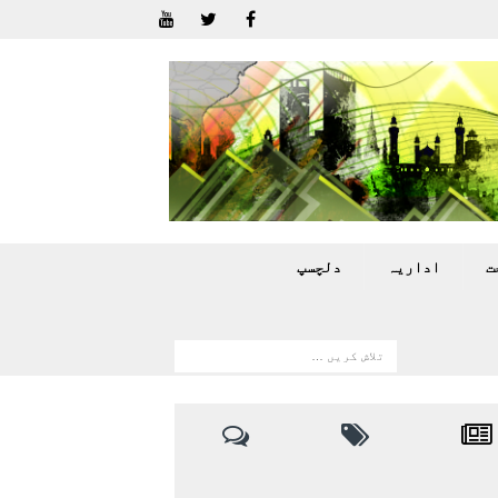
ت
اداريہ
دلچسپ