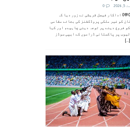
 2026
0
👍0👎0💬0 اداکار فیصل قریشی نے زور دیا کہ
ان کو غیر ملکی پروڈکشنز کی بجائے مقامی
و فروغ دینے پر توجہ دینی چاہیے، اور کہا
ٹیوب پر پاکستانی ڈراموں کے ایپی سوڈز
[...