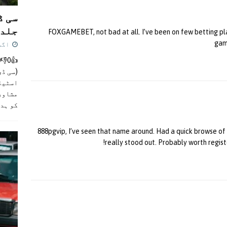
سی ڈ
جلد 
FOXGAMEBET, not bad at all. I’ve been on few betting plat
gam
اگست 4,
(سی ڈی
اسٹیڈی
مشاور
کو ہد
888pgvip, I’ve seen that name around. Had a quick browse of
really stood out. Probably worth registe