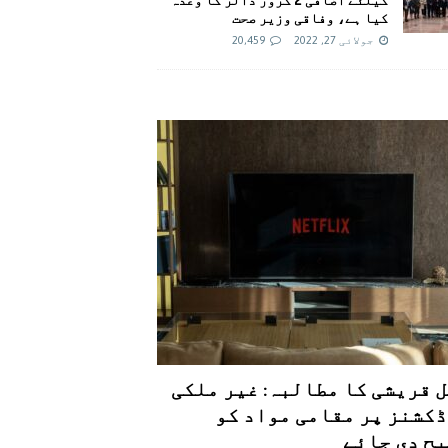
کیا ہے، وفاقی وزیر صحت
جولائی 27, 2022
20,459
 قریشی کا مطالبہ: غیر ملکی
کشنز پر مقامی مواد کو
ح دی جائے