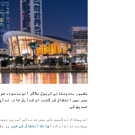
عمر میں انتقال کر گئے، ان کے اہل خانہ نے اپ
تصدیق کی۔
اس پیغام نے کمیونٹی میں صدمے کی لہریں بھیج
بہت سے مداح ان کے
اچانک انتقال کی خبر
پر یق