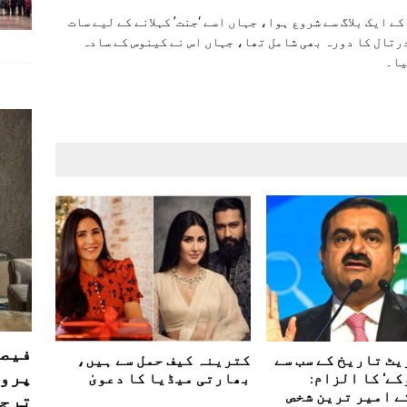
ے ایک بلاگ سے شروع ہوا، جہاں اسے ‘جنت’ کہلانے کے لیے سات
رتال کا دورہ بھی شامل تھا، جہاں اس نے کینوس کے سادہ
یا۔
فیصل
یٹ تاریخ کے سب سے
کترینہ کیف حمل سے ہیں،
پروڈ
ے‘ کا الزام:
بھارتی میڈیا کا دعویٰ
ے امیر ترین شخص
ترجی