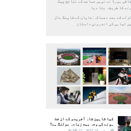
اقی بورڈ نے نویں جماعت کے نتائج چیک
نے کا طریقہ بتا دیا
زلے کے بعد دھماکہ: جاپان کے شاپنگ مال
ں تباہی کی اندرونی داستان
کیا شاہین شاہ آفریدی کے ان فٹ
ہونے کی وجہ بہت زیادہ بولنگ ہے؟
جولائی 22, 2022
30,195