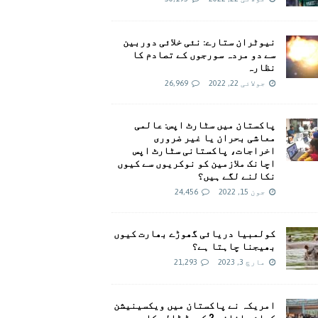
نیوٹران ستارے: نئی خلائی دوربین
سے دو مردہ سورجوں کے تصادم کا
نظارہ
جولائی 22, 2022
26,969
پاکستان میں سٹارٹ اپس: عالمی
معاشی بحران یا غیر ضروری
اخراجات، پاکستانی سٹارٹ اپس
اچانک ملازمین کو نوکریوں سے کیوں
نکالنے لگے ہیں؟
جون 15, 2022
24,456
کولمبیا دریائی گھوڑے بھارت کیوں
بھیجنا چاہتا ہے؟
مارچ 3, 2023
21,293
امريکہ نے پاکستان میں ویکسینیشن
کیلئے اضافی 2 کروڑ ڈالر کا وعدہ