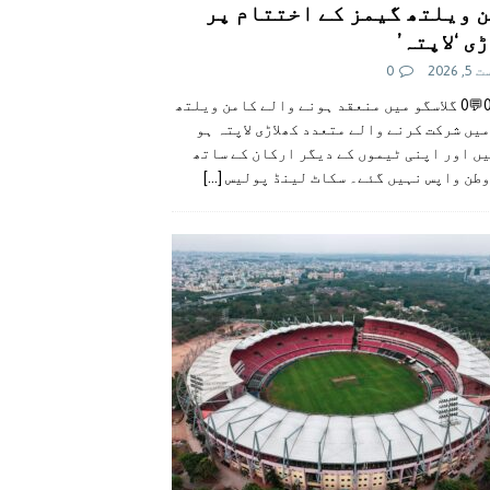
 ویلتھ گیمز کے اختتام پر
ی ‘لاپتہ’
 2026
0
👍0👎0💬0 گلاسگو میں منعقد ہونے والے کامن ویلتھ
یں شرکت کرنے والے متعدد کھلاڑی لاپتہ ہو
ں اور اپنی ٹیموں کے دیگر ارکان کے ساتھ
وطن واپس نہیں گئے۔ سکاٹ لینڈ پولیس
[...]