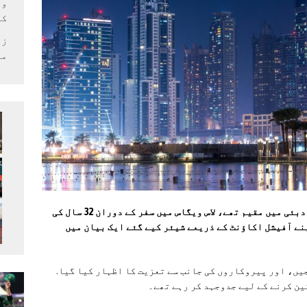
وف
کر
زل
می
مشہور ہندوستانی ٹریول بلاگر انونے سود، جو دبئی میں مقیم تھے، لاس ویگاس میں سفر کے دوران 32 سال کی
نے آفیشل اکاؤنٹ کے ذریعے شیئر کیے گئے ایک بیان میں
یں، اور پیروکاروں کی جانب سے تعزیت کا اظہار کیا گیا.
ین کرنے کے لیے جدوجہد کر رہے تھے۔