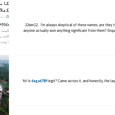
کامن
کھلاڑ
اگست 5,
32win12… I’m always skeptical of these names, are they 
گیمز م
anyone actually won anything significant from them? Enqui
گئے ہی
اپنے 
Yo! Is
daga6789
legit? Came across it, and honestly, the la