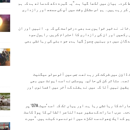
 کردہ بیان میں لکھا گیا ہے. "یہ گہرے دکھ کے ساتھ ہے کہ ہم
کر رہے ہیں۔ ہم اس مشکل وقت میں آپ کی سمجھ اور رازداری
 خانہ نے خیر خواہوں سے بھی درخواست کی کہ وہ انہیں اور ان
 رکھیں اور ان کی رازداری کا احترام کریں. راہول سود
گان میں دو بہنیں چھوڑ گیا ہے، جو دبئی کی رہائشی بھی
 ڈاؤن میں شرکت کر رہے تھے. جس میں آٹوموٹو میگنیٹ
ھے۔ متاثر کن کی حالیہ پوسٹس نے اسے ایونٹ میں بھی
 یقین نہیں آتا کہ میں نے ہفتے کے آخر میں افسانوی اور
گولڈن ویزا ہولڈر طویل عرصے سے متحدہ عرب امارات کا رہائشی رہا ہے. اور یہاں تک کہ اسے ‘سیٹ 07A’ پر
تحدہ عرب امارات کے سفیر عبدالناصر الشالی کا پوڈ کاسٹ
و کے ایک چھوٹے سے ٹکڑے میں انونے سود کہتے ہیں. "میرے