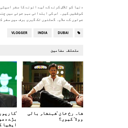
دنیا کو تلاش کرنے کے لیے انونے کا سفر اسپتی ک
کوششیں کیں۔ اس کی ابتدائی مہم جوئی میں چند
جوتوں کے علاوہ گھٹنوں تک گہری برف میں سفر ک
VLOGGER
INDIA
DUBAI
متعلقہ مضامین
شاہ رخ خان ’شہنشاہِ بالی
’کارپور
ووڈ‘ کیوں؟
بڑے دھوک
ایشیا ک