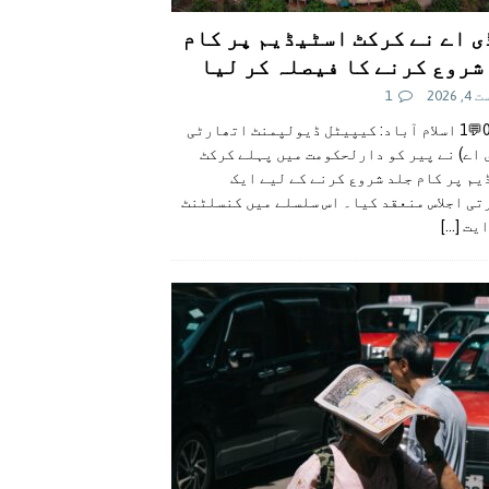
ی اے نے کرکٹ اسٹیڈیم پر کام
شروع کرنے کا فیصلہ کر لیا
 2026
1
👍0👎0💬1 اسلام آباد: کیپیٹل ڈیولپمنٹ اتھارٹی
 اے) نے پیر کو دارلحکومت میں پہلے کرکٹ
م پر کام جلد شروع کرنے کے لیے ایک
تی اجلاس منعقد کیا۔ اس سلسلے میں کنسلٹنٹ
ایت
[...]