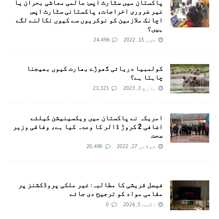
پاکستان میں سٹارٹ اپس: عالمی معاشی بحران یا
غیر ضروری اخراجات، پاکستانی سٹارٹ اپس
اچانک ملازمین کو نوکریوں سے کیوں نکالنے لگے
ہیں؟
جون 15, 2022
24,496
کولمبیا دریائی گھوڑے بھارت کیوں بھیجنا
چاہتا ہے؟
مارچ 3, 2023
21,321
امريکہ نے پاکستان میں ویکسینیشن کیلئے
اضافی 2 کروڑ ڈالر کا وعدہ کیا ہے، وفاقی وزیر
صحت
جولائی 27, 2022
20,490
فیصل قریشی کا مطالبہ: غیر ملکی پروڈکشنز پر
مقامی مواد کو ترجیح دی جائے
اگست 5, 2026
0