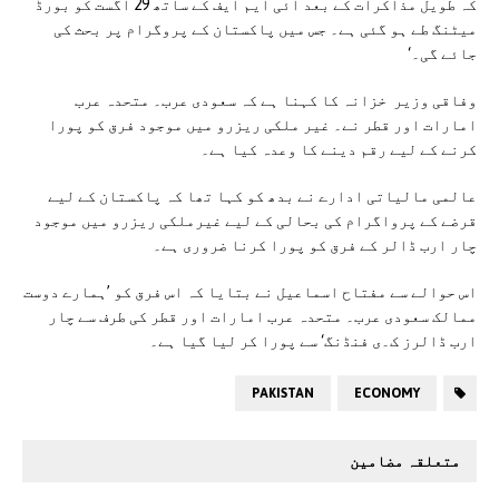
کہ طویل مذاکرات کے بعد آئی ایم ایف کے ساتھ 29 اگست کو بورڈ
میٹنگ طے ہو گئی ہے۔ جس میں پاکستان کے پروگرام پر بحث کی
جائے گی۔‘
وفاقی وزیر خزانہ کا کہنا ہے کہ سعودی عرب۔ متحدہ عرب
امارات اور قطر نے۔ غیر ملکی ریزرو میں موجود فرق کو پورا
کرنے کے لیے رقم دینے کا وعدہ کیا ہے۔
عالمی مالیاتی ادارے نے بدھ کو کہا تھا کہ پاکستان کے لیے
قرضے کے پرواگرام کی بحالی کے لیے غیرملکی ریزرو میں موجود
چار ارب ڈالر کے فرق کو پورا کرنا ضروری ہے۔
اس حوالے سے مفتاح اسماعیل نے بتایا کہ اس فرق کو ’ہمارے دوست
ممالک سعودی عرب۔ متحدہ عرب امارات اور قطر کی طرف سے چار
ارب ڈالرز ک۔ی فنڈنگ‘ سے پورا کر لیا گیا ہے۔
PAKISTAN
ECONOMY
متعلقہ مضامین