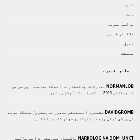
شوبز
صحت
عالمی خبريں
علاقائی خبريں
کھيل
معيشت
حالیہ تبصرے
NORMANLOB
بھارت کا پاکستان نہ آنے کا معاملہ، پی سی بی
کا ورلڈکپ 2023 نہ کھیلنے کے آپشن پر غور
DAVIDGROMB
کشمیری انجینیئر جنھوں نے پیٹرول مہنگا ہونے
کی پیشن گوئی پڑھ کر الیکٹرو سولر کار بنا ڈالی
NARKOLOG NA DOM_UNKT
پاکستان میں سٹارٹ اپس: عالمی