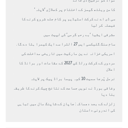
مواد کو ترجیح دی جائے
کامن ویلتھ گیمز کے اختتام پر کھلاڑی ‘لاپتہ’
سی ڈی اے نے کرکٹ اسٹیڈیم پر کام جلد شروع کرنے کا
فیصلہ کر لیا
مشرقی ایشیا ‘بے رحم گرمی’ کی لپیٹ میں
سام سنگ گلیکسی ایس 27 الٹرا سے ایک کیمرا ہٹا دے گا.
امریکی خزانہ نے ین مارکیٹ میں تاریخی مداخلت کی
مردوں کے کرکٹ ورلڈ کپ 2027 کے مقامات اور برانڈ کا
اعلان
نرمل پُرجا سمیت 10 کوہ پیما براڈ پیک پر لاپتہ
وفاقی بورڈ نے نویں جماعت کے نتائج چیک کرنے کا طریقہ
بتا دیا
زلزلے کے بعد دھماکہ: جاپان کے شاپنگ مال میں تباہی
کی اندرونی داستان