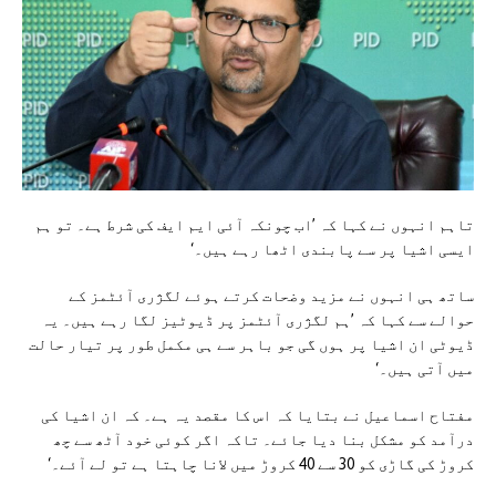
تاہم انہوں نے کہا کہ ’اب چونکہ آئی ایم ایف کی شرط ہے۔ تو ہم
ایسی اشیا پر سے پابندی اٹھا رہے ہیں۔‘
ساتھ ہی انہوں نے مزید وضحات کرتے ہوئے لگژری آئٹمز کے
حوالے سے کہا کہ ’ہم لگژری آئٹمز پر ڈیوٹیز لگا رہے ہیں۔ یہ
ڈیوٹی ان اشیا پر ہوں گی جو باہر سے ہی مکمل طور پر تیار حالت
میں آتی ہیں۔‘
مفتاح اسماعیل نے بتایا کہ اس کا مقصد یہ ہے۔ کہ ان اشیا کی
درآمد کو مشکل بنا دیا جائے۔ تاکہ اگر کوئی خود آٹھ سے چھ
کروڑ کی گاڑی کو 30 سے 40 کروڑ میں لانا چاہتا ہے تو لے آئے۔‘