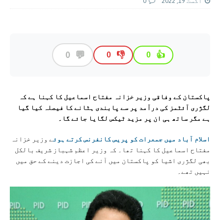
اگست 19, 2022
0
💬
0
👎
👍
0
0
پاکستان کے وفاقی وزیر خزانہ مفتاح اسماعیل کا کہنا ہے کہ
لگژری آئٹمز کی درآمد پر سے پابندی ہٹانے کا فیصلہ کیا گیا
ہے مگر ساتھ ہی ان پر مزید ٹیکس لگایا جائے گا۔
اسلام آباد میں جمعرات کو پریس کانفرنس کرتے ہوئ
ے وزیر خزانہ
مفتاح اسماعیل کا کہنا تھا۔ کہ وزیر اعظم شہباز شریف بالکل
بھی لگژری اشیا کو پاکستان میں آنے کی اجازت دینے کے حق میں
نہیں تھے۔