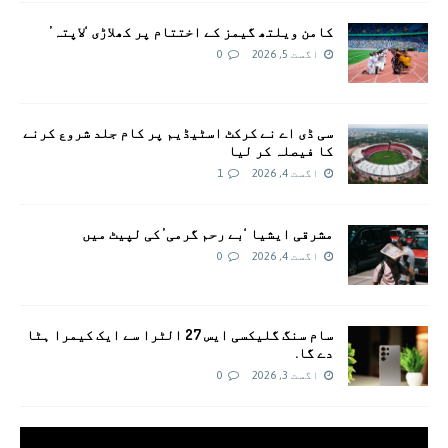
کامن ویلتھ گیمز کے اختتام پر کھلاڑی ‘لاپتہ’
اگست 5, 2026
0
سی ڈی اے نے کرکٹ اسٹیڈیم پر کام جلد شروع کرنے
کا فیصلہ کر لیا
اگست 4, 2026
1
مشرقی ایشیا ‘بے رحم گرمی’ کی لپیٹ میں
اگست 4, 2026
0
سام سنگ گلیکسی ایس 27 الٹرا سے ایک کیمرا ہٹا
دے گا.
اگست 3, 2026
0