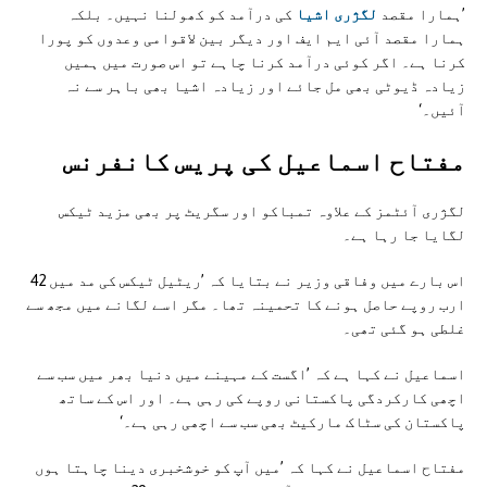
’ہمارا مقصد
لگژری اشیا
کی درآمد کو کھولنا نہیں۔ بلکہ
ہمارا مقصد آئی ایم ایف اور دیگر بین لاقوامی وعدوں کو پورا
کرنا ہے۔ اگر کوئی درآمد کرنا چاہے تو اس صورت میں ہمیں
زیادہ ڈیوٹی بھی مل جائے اور زیادہ اشیا بھی باہر سے نہ
آئیں۔‘
مفتاح اسماعیل کی پريس کانفرنس
لگژری آئٹمز کے علاوہ تمباکو اور سگریٹ پر بھی مزید ٹیکس
لگایا جا رہا ہے۔
اس بارے میں وفاقی وزیر نے بتایا کہ ’ریٹیل ٹیکس کی مد میں 42
ارب روپے حاصل ہونے کا تحمینہ تھا۔ مگر اسے لگانے میں مجھ سے
غلطی ہو گئی تھی۔
اسماعیل نے کہا ہے کہ ’اگست کے مہینے میں دنیا بھر میں سب سے
اچھی کارکردگی پاکستانی روپے کی رہی ہے۔ اور اس کے ساتھ
پاکستان کی سٹاک مارکیٹ بھی سب سے اچھی رہی ہے۔‘
مفتاح اسماعیل نے کہا کہ ’میں آپ کو خوشخبری دینا چاہتا ہوں