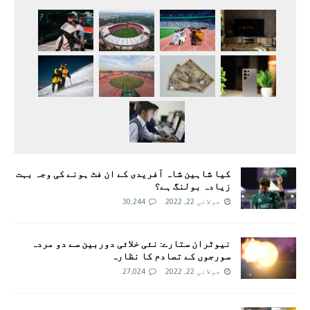
کیا شاہین شاہ آفریدی کے ان فٹ ہونے کی وجہ بہت
زیادہ بولنگ ہے؟
جولائی 22, 2022
30,244
نیوٹران ستارے: نئی خلائی دوربین سے دو مردہ
سورجوں کے تصادم کا نظارہ
جولائی 22, 2022
27,024