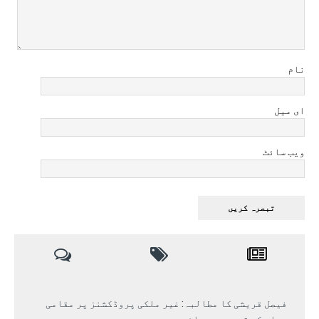
نام
ای میل
ویب سائٹ
فیصل قریشی کا مطالبہ: غیر ملکی پروڈکشنز پر مقامی