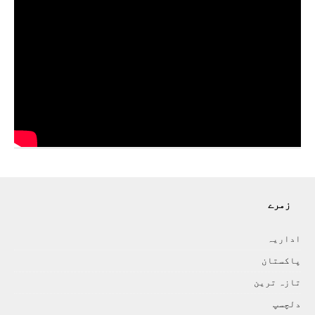
زمرے
اداريہ
پاکستان
تازہ ترين
دلچسپ