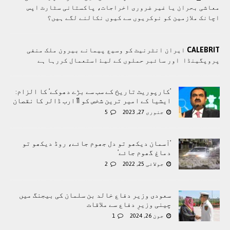
معاشی بحران یا غیر ضروری اخراجات، پاکستانی سٹارٹ اپس
اچانک ملازمین کو نوکریوں سے کیوں نکالنے لگے ہیں؟
CALEBRIT
ايران انٹرنيٹ کو وسيع پيمانے بيرون ملک منفی
پروپگينڈا اور سائبر حملوں کے ليۓ استعمال کررہا ہے
’کارپوریٹ تاریخ کے سب سے بڑے دھوکے‘ کا الزام:
ایشیا کے امیر ترین شخص کو 11 ارب ڈالر کا نقصان
جنوری 27, 2023
5
’آسمان دیکھو تو دل جھوم جائے، روڈ دیکھو تو
دماغ گھوم جائے‘
جولائی 25, 2022
2
سعودی وزیر دفاع خالد بن سلمان کی بیجنگ میں
چینی وزیرِ دفاع سے ملاقات
جون 26, 2024
1