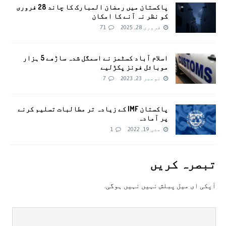
پاکستان میں رمضان المبارک کا چاند 28 فروری
کو نظر نہ آنے کا امکان
فروری 28, 2025
71
اسلام آباد کسٹمز نے اسمگل شدہ ساڑھے 5 ہزار
موبائل فونز پکڑلیے
نومبر 23, 2023
7
پاکستان IMF کے زیادہ تر مطالبات تسلیم کرنے
پر آمادہ
مئی 19, 2022
1
تبصرہ کريں
آپکی ای ميل پبلش نہيں نہيں ہوگی.