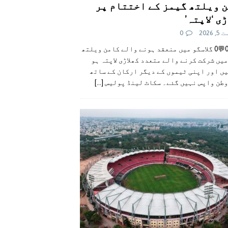
 ویلتھ گیمز کے اختتام پر
ی ‘لاپتہ’
 2026
0
👍0👎0💬0 گلاسگو میں منعقد ہونے والے کامن ویلتھ
یں شرکت کرنے والے متعدد کھلاڑی لاپتہ ہو
ں اور اپنی ٹیموں کے دیگر ارکان کے ساتھ
وطن واپس نہیں گئے۔ سکاٹ لینڈ پولیس
[...]