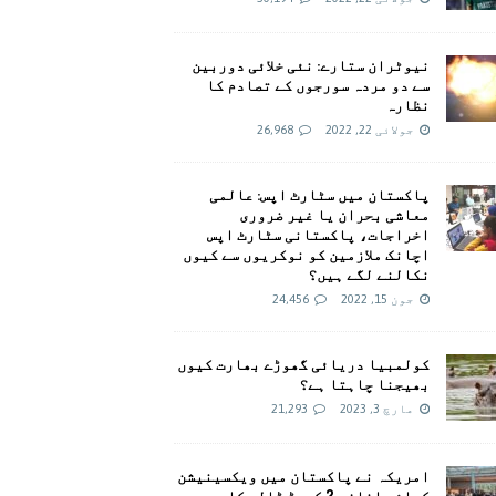
نیوٹران ستارے: نئی خلائی دوربین
سے دو مردہ سورجوں کے تصادم کا
نظارہ
جولائی 22, 2022
26,968
پاکستان میں سٹارٹ اپس: عالمی
معاشی بحران یا غیر ضروری
اخراجات، پاکستانی سٹارٹ اپس
اچانک ملازمین کو نوکریوں سے کیوں
نکالنے لگے ہیں؟
جون 15, 2022
24,456
کولمبیا دریائی گھوڑے بھارت کیوں
بھیجنا چاہتا ہے؟
مارچ 3, 2023
21,293
امريکہ نے پاکستان میں ویکسینیشن
کیلئے اضافی 2 کروڑ ڈالر کا وعدہ