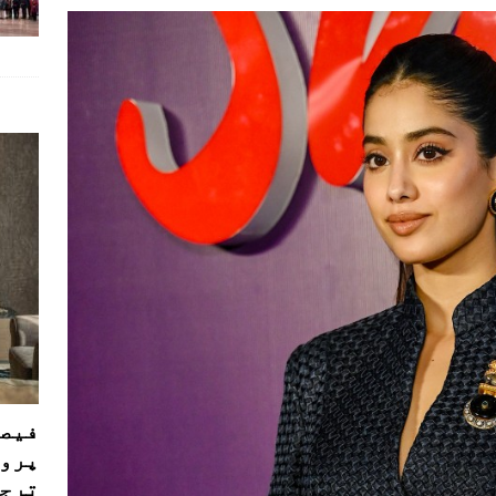
فیصل
پروڈ
ترجی