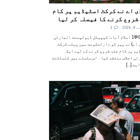
ی اے نے کرکٹ اسٹیڈیم پر کام
شروع کرنے کا فیصلہ کر لیا
 2026
1
👍0👎0💬1 اسلام آباد: کیپیٹل ڈیولپمنٹ اتھارٹی
 اے) نے پیر کو دارلحکومت میں پہلے کرکٹ
م پر کام جلد شروع کرنے کے لیے ایک
تی اجلاس منعقد کیا۔ اس سلسلے میں کنسلٹنٹ
ایت
[...]