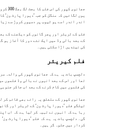
جھانوی 
یوں لگائیں کہ منگل کو جب. ’دیورا پارٹ ون‘ ک
اندر اندر اسے یو ٹیوب پر دسیوں کروڑ سے زیا
فلم کے ٹریلر اور پھر گانوں کو دیکھنے کے بعد
کے بعد بالی وڈ میں ایک نئے دور کا آغاز ہو 
کی نیندیں اڑا سکتی ہیں۔
فلم کیریئر
دلچسپ بات یہ ہے کہ جھانوی کپور کی والدہ سر
تھا اور اس کے بعد انہوں نے بالی وڈ فلموں م
کی فلموں میں کام کرنے کے بعد اب جاکر جنوبی 
جھانوی کپور کے متعلق یہ رائے بھی قائم کر لی
تیلگو فلم ’دیورا پارٹ ون‘ کے ٹریلر اور گانو
رہا ہے کہ انہوں نے تہیہ کر لیا ہے. کہ اب اپن
گی۔ دلچسپ بات یہ ہے. کہ فلم ’دیورا پارٹ ون‘
کردار میں جلوہ گر ہیں۔