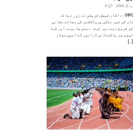
 2026
0
👍0👎0💬0 اداکار فیصل قریشی نے زور دیا کہ
ان کو غیر ملکی پروڈکشنز کی بجائے مقامی
و فروغ دینے پر توجہ دینی چاہیے، اور کہا
ٹیوب پر پاکستانی ڈراموں کے ایپی سوڈز
[...