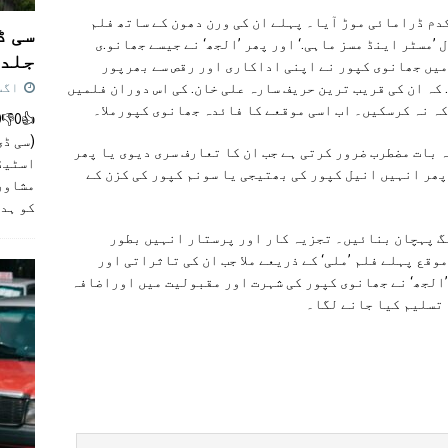
دم ڈرامائی موڑ آیا۔ پہلے ان کی ورن دھون کے ساتھ فلم
سی ڈ
 ’مسٹر اینڈ مسز ماہی.‘ اور پھر ’الجھ‘ نے جیسے جھانو.ی
جلد 
میں جھانوی کپور نے اپنی اداکاری اور رقص سے بھرپور
اگست 4,
 کہ ان کی قریب ترین حریف سارہ علی خان. کی اس دوران فلمیں
کہ نہ کرسکیں۔ اب اسی موقعے کا فائدہ جھانوی کپورملا۔
(سی ڈی
 بات مضطرب ضرور کرتی ہے جب ان کا تعارف سری دیوی یا پھر
اسٹیڈی
 پھر انہیں انیل کپور کی بھتیجی یا سونم کپور کی کزن کے
مشاور
کو ہد
لگ پہچان بنائیں۔ تجزیہ کار اور پرستار انہیں بطور
قع پہلے فلم ’ملی‘ کے ذریعے ملا جب ان کی تاثراتی اور
’الجھ‘ نے جھانوی کپور کی شہرت اور مقبولیت میں اوراضافہ
 تسلیم کیا جانے لگا۔