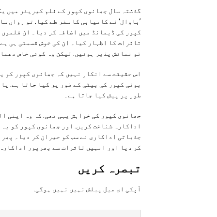
گذشتہ سال جھانوی کپور کے فلم کیریئر میں یک
’باوال‘ نے کامیابی کا سفر طے کیا. تو رواں سال
کپور کی ڈیمانڈ میں اضافہ کر دیا۔ ان فلموں 
تاثرات کا اظہار کیا۔ ان کی خوش قسمتی ہی ہے.
تو نمائش پذیر ہوئیں. لیکن وہ کوئی خاص دھما
اس حقیقت سے انکار نہیں کہ جھانوی کپور کو یہ
بونی کپور کی بیٹی کے طور پر کیا جاتا ہے. یا
طور پر پیش کیا جاتا ہے۔
جھانوی کپور کی خواہش یہی تھی. کہ وہ اپنی ا
اداکارہ شناخت کریں. اور جھانوی کپور کو یہ مو
جذباتی اداکاری نے سب کو حیران کر دیا۔ پھر 
کر دیا اور انہیں تاثرات سے بھرپور اداکارہ
تبصرہ کريں
آپکی ای ميل پبلش نہيں نہيں ہوگی.