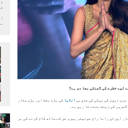
وف
کر
زل
می
 لیے خطرے کی گھنٹی بجا دی ہے؟
 سری دیوی کی بیٹی کی جنوبی
انڈیا
کی بڑے بجٹ اور بڑی سٹار
گھروں کی زینت بننے جا رہی ہے۔
ار این ٹی راما راؤ جونیئر ہیں، جن کے ساتھ کام کرنے کی ہر