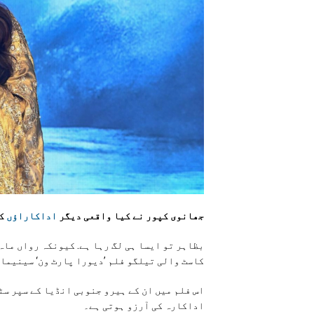
جھانوی کپور نے کیا واقعی دیگر
اداکاراؤں
کے
بظاہر تو ایسا ہی لگ رہا ہے. کیونکہ رواں ماہ
کاسٹ والی تیلگو فلم ’دیورا پارٹ ون‘ سینیما 
اس فلم میں ان کے ہیرو جنوبی انڈیا کے سپر سٹ
اداکارہ کی آرزو ہوتی ہے۔