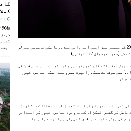
کامن
کھلاڑ
اگست 5,
گیمز م
گئے ہی
بالی وڈ اداکارہ جھانوی کپور نے 26 جولائی 2024 کو ممبئی میں اپنی آنے. والی ہندی زبان.کی جاسوسی تھرلر
اپنے 
ت کی (سجیت جیسوال / اے ایف پی)
ر اور سارہ علی خان نے 2018 میں کم و بیش ایک ساتھ فلم کیریئر شروع کیا تھا۔ سارہ علی خان کی
اتھ‘ میں سوشانت سنگھ راجپوت ہیرو تھے. جبکہ جھانوی کپور
کام کیا۔
نی کپور نے بےدریغ رقم کا استعمال کیا۔ مختلف لابنگ فرمز
 حاصل کی گئیں. لیکن اس کے باوجود جھانوی کپور کی ابتدائی
اب کی بیٹی سارہ علی خان نے پہلی ہی فلم سے بالی وڈ