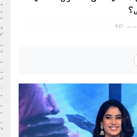
بہ: غیر ملکی پروڈکشنز پر مقامی مواد کو ترجیح دی جائے
فی
؟
پر
جا
بريں
0
کا
‘ل
سی
کر
مش
کی
ام
مد
بر
لا