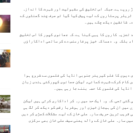
کپور کی اس فلم کا بجٹ لگ بھگ 300 کروڑ روپے ہے. جبکہ اس تخلیق کی مقبولیت اور شہرت کا اندازہ
ا ٹریلر پرستاروں کے لیے پیش کیا گیا تو صرف چند گھنٹوں کے
دہ شائقین دیکھ چکے ہیں۔
 تجزیہ کاروں کا یہی کہنا ہے. کہ جھانوی کپور کا اس تخلیق
گا، بلکہ وہ دھماکہ خیز پرفارمنس دے کر ساتھی اداکاراؤں
ی دیوی کا فلم کیریئر جنوبی انڈیا کی فلموں سے شروع ہوا
یں کام کرکے شہرت کمائی، لیکن جھانوی کپورکئی ہندی زبان
انڈیا کی فلموں کا حصہ بننے جا رہی ہیں۔
 گئی تھی. کہ وہ ایک حد میں رہ کر اداکاری کرتی ہیں لیکن
ں میں ان کی ہیجان خیزی اور ہوشربا رقص کو دیکھ کر لگ ہی
ی قریب ترین حریف سارہ علی خان کے لیے. مشکلات کھڑی کر دیں
 میں سارہ علی خان کے والد یعنی سیف علی خان بھی مرکزی