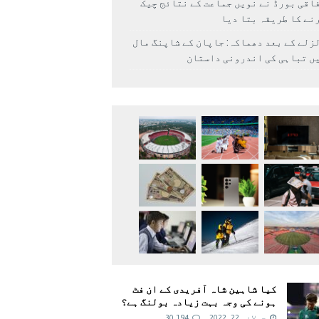
اقی بورڈ نے نویں جماعت کے نتائج چیک
نے کا طریقہ بتا دیا
زلے کے بعد دھماکہ: جاپان کے شاپنگ مال
ں تباہی کی اندرونی داستان
کیا شاہین شاہ آفریدی کے ان فٹ
ہونے کی وجہ بہت زیادہ بولنگ ہے؟
جولائی 22, 2022
30,194