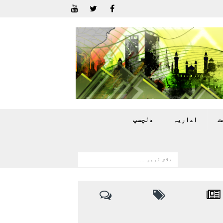
ت
اداريہ
دلچسپ