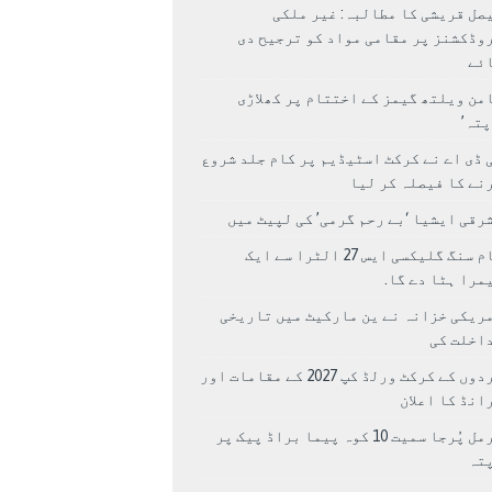
صل قریشی کا مطالبہ: غیر ملکی
وڈکشنز پر مقامی مواد کو ترجیح دی
ئے
من ویلتھ گیمز کے اختتام پر کھلاڑی
اپتہ’
 ڈی اے نے کرکٹ اسٹیڈیم پر کام جلد شروع
نے کا فیصلہ کر لیا
رقی ایشیا ‘بے رحم گرمی’ کی لپیٹ میں
سام سنگ گلیکسی ایس 27 الٹرا سے ایک
مرا ہٹا دے گا.
ریکی خزانہ نے ین مارکیٹ میں تاریخی
اخلت کی
مردوں کے کرکٹ ورلڈ کپ 2027 کے مقامات اور
انڈ کا اعلان
نرمل پُرجا سمیت 10 کوہ پیما براڈ پیک پر
پتہ