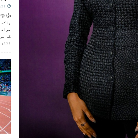
اگست 5,
پاکست
مواد ک
کہ یو
اکثر
]