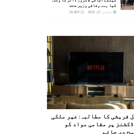
کیا ہے، وفاقی وزیر صحت
جولائی 27, 2022
20,459
 قریشی کا مطالبہ: غیر ملکی
کشنز پر مقامی مواد کو
ح دی جائے