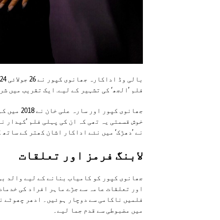
فلم ’الجھ‘ کی تشہیر کے لیے. ایک تقریب میں شرک
جھانوی کپو
خوش قسمتی یہ تھی کہ ان کی پہلی فلم ’کیدار ن
نے ’دھڑک‘ میں نئے اداکار اشان کھتر کے ساتھ 
لابنگ فرمز اور تعلقات
جھانوی کپور کو کامیاب بنانے کے لیے والد بو
اور تعلقات عامہ سے جڑے ماہر افراد کی خدمات
فلمیں ناکامی سے دوچار ہوئیں۔ ادھر چھوٹے نو
میں مضبوطی سے قدم جما لیے۔