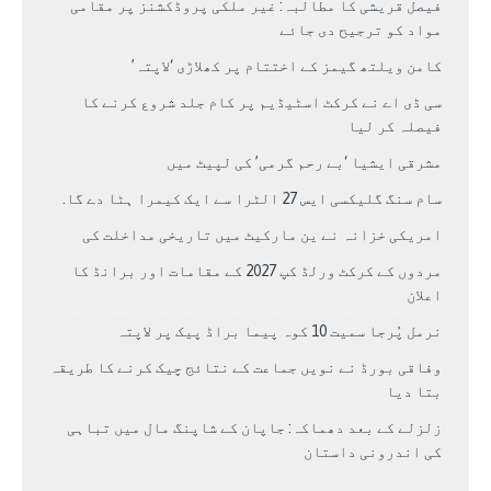
فیصل قریشی کا مطالبہ: غیر ملکی پروڈکشنز پر مقامی
مواد کو ترجیح دی جائے
کامن ویلتھ گیمز کے اختتام پر کھلاڑی ‘لاپتہ’
سی ڈی اے نے کرکٹ اسٹیڈیم پر کام جلد شروع کرنے کا
فیصلہ کر لیا
مشرقی ایشیا ‘بے رحم گرمی’ کی لپیٹ میں
سام سنگ گلیکسی ایس 27 الٹرا سے ایک کیمرا ہٹا دے گا.
امریکی خزانہ نے ین مارکیٹ میں تاریخی مداخلت کی
مردوں کے کرکٹ ورلڈ کپ 2027 کے مقامات اور برانڈ کا
اعلان
نرمل پُرجا سمیت 10 کوہ پیما براڈ پیک پر لاپتہ
وفاقی بورڈ نے نویں جماعت کے نتائج چیک کرنے کا طریقہ
بتا دیا
زلزلے کے بعد دھماکہ: جاپان کے شاپنگ مال میں تباہی
کی اندرونی داستان