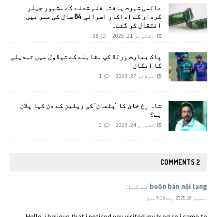
عالمی شہرت يافتہ فلم شعلے کے مشہور جیلر
کردار کے اداکار اسرانی 84 سال کی عمر میں
انتقال کر گئے۔
اکتوبر 21, 2025
38
پاک بھارت ورلڈ کپ مقابلے کے شیڈول میں تبدیلی
کا امکان
جولائی 27, 2023
1
شاہ رخ خان کا ’پٹھان‘ کی ریلیز کے دن کیا پلان
ہے؟
جنوری 24, 2023
0
2 COMMENTS
buôn bán nội tạng
نے کہا:
دسمبر 18, 2025 وقت 9:13 صبح
Hello, i believe that i noticed you visited my blog so i came to