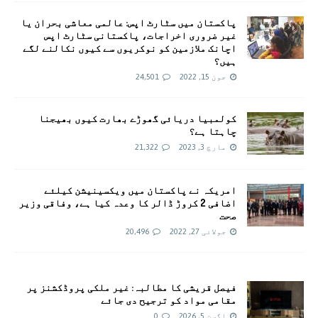
پاکستان میں سٹارٹ اپس: عالمی معاشی بحران یا
غیر ضروری اخراجات، پاکستانی سٹارٹ اپس
اچانک ملازمین کو نوکریوں سے کیوں نکالنے لگے
ہیں؟
جون 15, 2022
24,501
کولمبیا دریائی گھوڑے بھارت کیوں بھیجنا
چاہتا ہے؟
مارچ 3, 2023
21,322
امريکہ نے پاکستان میں ویکسینیشن کیلئے
اضافی 2 کروڑ ڈالر کا وعدہ کیا ہے، وفاقی وزیر
صحت
جولائی 27, 2022
20,496
فیصل قریشی کا مطالبہ: غیر ملکی پروڈکشنز پر
مقامی مواد کو ترجیح دی جائے
اگست 5, 2026
0