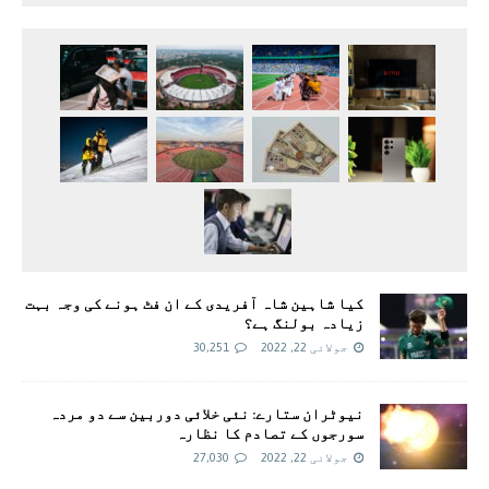
کیا شاہین شاہ آفریدی کے ان فٹ ہونے کی وجہ بہت
زیادہ بولنگ ہے؟
جولائی 22, 2022
30,251
نیوٹران ستارے: نئی خلائی دوربین سے دو مردہ
سورجوں کے تصادم کا نظارہ
جولائی 22, 2022
27,030