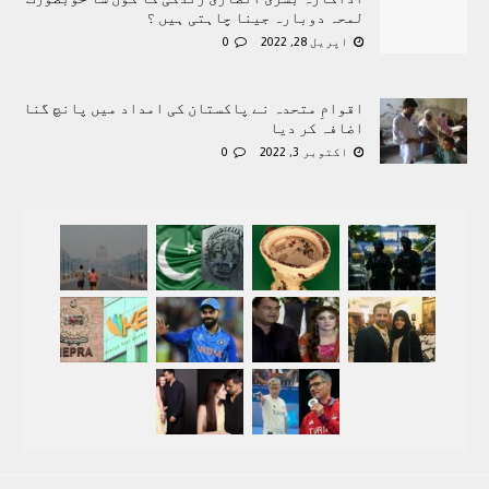
لمحہ دوبارہ جینا چاہتی ہیں ؟
اپریل 28, 2022
0
اقوامِ متحدہ نے پاکستان کی امداد میں پانچ گنا
اضافہ کر دیا
اکتوبر 3, 2022
0