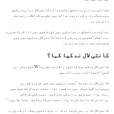
قبائلی برادری سے تعلق رکھنے والے کانتی لال نے اپنے وکیل
وجے سنگھ یادو کے ذریعے عدالت میں حکومت کے خلاف درخواست
دائر کی ہے۔
معاوضے سے متعلق درخواستوں میں کورٹ فیس بھی ادا کرنا ضروری
ہے، لیکن ’خصوصی پروویژن کے تحت‘ کانتی لال نے فیس میں بھی
چھوٹ کے لیے درخواست دی ہے۔
کانتی لال نے کیا کہا؟
کانتی لال سنگھ عرف کانتو، رتلام سے تقریباً 55 کلومیٹر دور
گھوڑاکھیڑا کے رہنے والے ہیں۔
کانتی لال نے بتایا: ’مجھے اس کیس میں غیر ضروری طور پر
پھنسایا گیا جبکہ میں بے قصور تھا۔ مجھے دو سال تک جیل میں
رہنا پڑا۔ میری پوری زندگی بدل گئی۔ مجھے کئی طرح کی
ہراسانی کا سامنا کرنا پڑا۔ مجھے اس کا معاوضہ ملنا چاہیے۔‘
کانتی لال کا یہ بھی کہنا ہے کہ نہ صرف انھیں بلکہ ان کے پورے