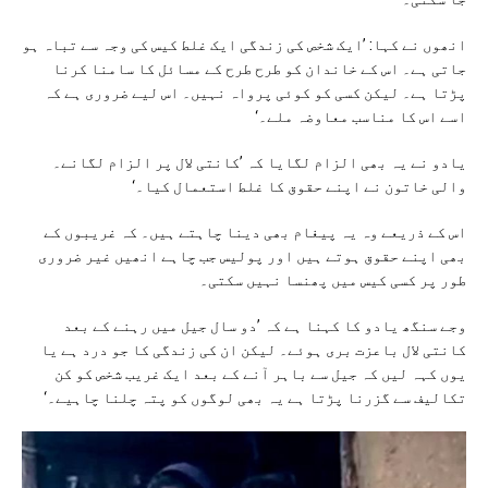
انھوں نے کہا: ’ایک شخص کی زندگی ایک غلط کیس کی وجہ سے تباہ ہو
جاتی ہے۔ اس کے خاندان کو طرح طرح کے مسائل کا سامنا کرنا
پڑتا ہے۔ لیکن کسی کو کوئی پرواہ نہیں۔ اس لیے ضروری ہے کہ
اسے اس کا مناسب معاوضہ ملے۔‘
یادو نے یہ بھی الزام لگایا کہ ’کانتی لال پر الزام لگانے۔
والی خاتون نے اپنے حقوق کا غلط استعمال کیا۔‘
اس کے ذریعے وہ یہ پیغام بھی دینا چاہتے ہیں۔ کہ غریبوں کے
بھی اپنے حقوق ہوتے ہیں اور پولیس جب چاہے انھیں غیر ضروری
طور پر کسی کیس میں پھنسا نہیں سکتی۔
وجے سنگھ یادو کا کہنا ہے کہ ’دو سال جیل میں رہنے کے بعد
کانتی لال باعزت بری ہوئے۔ لیکن ان کی زندگی کا جو درد ہے یا
یوں کہہ لیں کہ جیل سے باہر آنے کے بعد ایک غریب شخص کو کن
تکالیف سے گزرنا پڑتا ہے یہ بھی لوگوں کو پتہ چلنا چاہیے۔‘