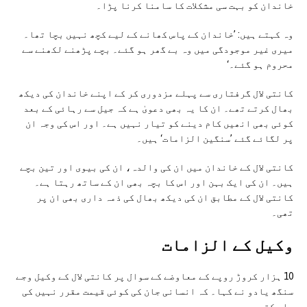
خاندان کو بہت سی مشکلات کا سامنا کرنا پڑا۔
وہ کہتے ہیں: ’خاندان کے پاس کھانے کے لیے کچھ نہیں بچا تھا۔
میری غیر موجودگی میں وہ بے گھر ہو گئے۔ بچے پڑھنے لکھنے سے
محروم ہو گئے۔‘
کانتی لال گرفتاری سے پہلے مزدوری کر کے اپنے خاندان کی دیکھ
بھال کرتے تھے۔ ان کا یہ بھی دعویٰ ہے کہ جیل سے رہائی کے بعد
کوئی بھی انھیں کام دینے کو تیار نہیں ہے۔ اور اس کی وجہ ان
پر لگائے گئے ’سنگین الزامات‘ ہیں۔
کانتی لال کے خاندان میں ان کی والدہ، ان کی بیوی اور تین بچے
ہیں۔ ان کی ایک بہن اور اس کا بچہ بھی ان کے ساتھ رہتا ہے۔
کانتی لال کے مطابق ان کی دیکھ بھال کی ذمہ داری بھی ان پر
تھی۔
وکیل کے الزامات
10 ہزار کروڑ روپے کے معاوضے کے سوال پر کانتی لال کے وکیل وجے
سنگھ یادو نے کہا۔ کہ انسانی جان کی کوئی قیمت مقرر نہیں کی
جا سکتی۔