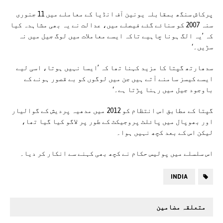
پرکاش سنگھ بمقابلہ یونین آف انڈیا کے معاملے میں 11 جنوری
سنہ 2007 کو سنائے گئے فیصلے میں، عدالت نے یہ بھی مشاہدہ کیا
کہ ’یہ الگ ہونا چاہیے تاکہ ایسے معاملات میں لوگ جیل میں نہ
سڑیں۔‘
سدھارتھ گپتا کا مزید کہنا تھا کہ ’ایسا نہیں ہوتا، اسی لیے
ایسے کیسز سامنے آتے ہیں جن میں لوگوں کو بے قصور ہونے کے
باوجود جیل میں رہنا پڑتا ہے۔‘
گپتا کے مطابق اس انتظام کو 2012 میں مدھیہ پردیش کے گوالیار
اور بھوپال میں پائلٹ پروجیکٹ کے طور پر لاگو کیا گیا تھا،
لیکن اس کے بعد کچھ نہیں ہوا۔
اس سلسلے میں پولیس حکام نے کچھ بھی کہنے سے انکار کر دیا۔
INDIA
متعلقہ مضامین