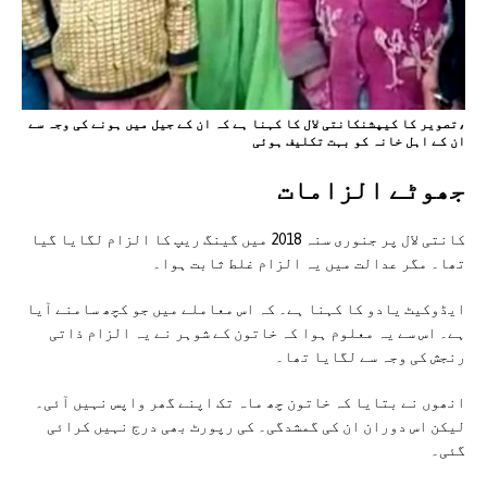
،تصویر کا کیپشنکانتی لال کا کہنا ہے کہ ان کے جیل میں ہونے کی وجہ سے
ان کے اہل خانہ کو بہت تکلیف ہوئی
جھوٹے الزامات
کانتی لال پر جنوری سنہ 2018 میں گینگ ریپ کا الزام لگایا گیا
تھا۔ مگر عدالت میں یہ الزام غلط ثابت ہوا۔
ایڈوکیٹ یادو کا کہنا ہے۔ کہ اس معاملے میں جو کچھ سامنے آیا
ہے۔ اس سے یہ معلوم ہوا کہ خاتون کے شوہر نے یہ الزام ذاتی
رنجش کی وجہ سے لگایا تھا۔
انھوں نے بتایا کہ خاتون چھ ماہ تک اپنے گھر واپس نہیں آئی۔
لیکن اس دوران ان کی گمشدگی۔ کی رپورٹ بھی درج نہیں کرائی
گئی۔