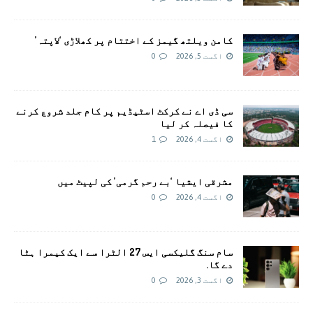
کامن ویلتھ گیمز کے اختتام پر کھلاڑی ‘لاپتہ’
اگست 5, 2026
0
سی ڈی اے نے کرکٹ اسٹیڈیم پر کام جلد شروع کرنے
کا فیصلہ کر لیا
اگست 4, 2026
1
مشرقی ایشیا ‘بے رحم گرمی’ کی لپیٹ میں
اگست 4, 2026
0
سام سنگ گلیکسی ایس 27 الٹرا سے ایک کیمرا ہٹا
دے گا.
اگست 3, 2026
0