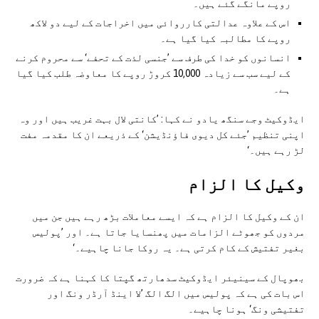
روپے مانگے گئے ہیں۔
اس کے علاوہ عدالتی کارروائی میں اخراجات کے لیے دو لاکھ
روپے کا مطالبہ کیا گیا ہے۔
انسانوں کو خدا کی طرف سے ’جنسی لذت کے تحفے‘ سے محروم کرنے
کے لیے سب سے زیادہ 10,000 کروڑ روپے کا معاوضہ طلب کیا گیا
ہے۔
ایڈوکیٹ وجے سنگھ یادو نے کہا: ’کانتی لال بہت غریب ہیں اور وہ
اپنی تنظیم ’جئے کل دیوی فاؤنڈیشن‘ کے ذریعے ان کا مقدمہ مفت
لڑ رہے ہیں۔‘
وکیل کا الزام
ان کے وکیل کا الزام ہے کہ ایسے معاملات بڑھ رہے ہیں جن میں
مردوں کو جھوٹے الزامات میں پھنسایا جاتا ہے۔ اور ’پولیس
بغیر تفتیش کے کام کرتی ہے۔ یہ روکا جانا چاہیے۔‘
بھوپال کے سینیئر ایڈوکیٹ سدھارتھ گپتا کا کہنا ہے کہ ضرورت
اس بات کی ہے کہ پولیس میں الگ الگ ’لا اینڈ آرڈر ونگ اور
تفتیشی ونگ‘ ہونا چاہیے۔