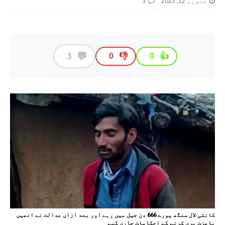
جنوری 12, 2023
3
💬
3
👎
👍
0
0
کانتی لال سنگھ پورے 666 دن جیل میں رہے اور بعد ازاں عدالت نے انھیں
باعزت بری کرنے کے احکامات جاری کیے