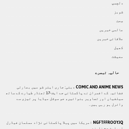
دلچسپ
شوبز
صحت
عالمی خبريں
علاقائی خبريں
کھيل
معيشت
حالیہ تبصرے
COMIC AND ANIME NEWS
دبئی: جاری ایئر شو میں بھارتی
فضائیہ کے افسران نے پاکستانی جے ایف-17 تھنڈر طیارے کے ساتھ
سیلفیاں اور تصاویر بنوائیں، جو سوشل میڈیا پر تیزی سے
وائرل ہو رہی ہیں۔
NGFTFFROOYJQ
امریکا میں پہلا پاکستانی نژاد مسلمان فیڈرل
ایپلیٹ جج نامزد