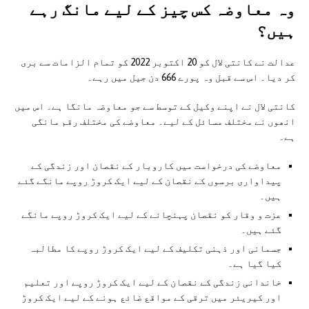
وہ معاوضہ کس چیز کے لیے مانگ رہے
ہیں؟
عدالت نے کانتی لال کو 20 اکتوبر 2022 کو تمام الزامات سے بری
کر دیا۔ اس سے قبل وہ پورے 666 دن جیل میں رہے۔
کانتی لال نے اپنے وکیل کے توسط سے جو معاوضہ مانگا ہے۔ اس میں
انھوں نے مختلف مسائل کے لیے۔ معاوضے کی مختلف رقم مانگی
ہے۔
معاوضے کی درخواست میں کاروبار کے نقصان اور زندگی کے
پیداواری برسوں کے نقصان کے لیے ایک کروڑ روپے مانگے گئے
ہیں۔
عزت و وقار کو نقصان پہنچانے کے لیے ایک کروڑ روپے مانگے
گئے ہیں۔
جسمانی اور ذہنی تکلیف کے لیے ایک کروڑ روپے کا مطالبہ
کیا گیا ہے۔
خاندانی زندگی کے نقصان کے لیے ایک کروڑ روپے اور تعلیم
اور کیریئر میں ترقی کے مواقع ضائع ہونے کے لیے ایک کروڑ