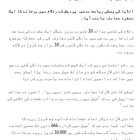
انڈیا کی وسطی ریاست مدھیہ پردیش کے رتلام میں ہرجانے کا ایک
منفرد معاملہ سامنے آیا۔
رتلام کی ضلعی عدالت 10 جنوری بروز منگل ایک مقدمے کی سماعت
کرنے جا رہی ہے جس میں مانگی گئی معاوضہ کی رقم بحث کا موضوع
ہے۔ معاوضے کے طور پر مانگی گئی رقم 10 ہزار چھ کروڑ دو لاکھ
روپے ہے۔
یہ رقم اجتماعی ریپ کے ایک کیس کے سلسلے میں مانگی گئی ہے جس
میں کانتی لال سنگھ کو دو سال تک جیل میں رہنا پڑا لیکن بعد
میں عدالت نے انھیں تمام الزامات سے باعزت بری کر دیا۔
لیکن کانتی لال کا معاملہ یہیں ختم نہیں ہوا۔ انھوں نے عدالت
سے اپیل کی ہے کہ ’جیل میں رہنے سے ہونے والے نقصان کی تلافی کی
جائے۔‘
کانتی لال نے دیگر تمام نقصانات کے لیے چھ کروڑ روپے کا
مطالبہ کیا ہے، جب کہ ’جیل میں گزارے 666 دنوں تک جنسی لذت سے
محروم رہنے‘ کے معاوضے کے طور پر 10,000 کروڑ روپے ہرجانے کا
مطالبہ کیا ہے۔