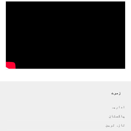
زمرے
اداريہ
پاکستان
تازہ ترين