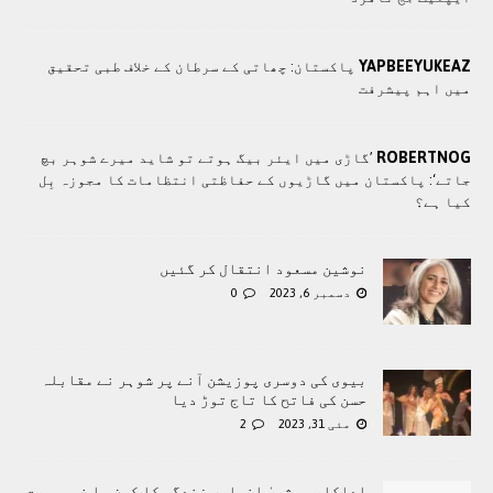
YAPBEEYUKEAZ
پاکستان: چھاتی کے سرطان کے خلاف طبی تحقیق
میں اہم پیشرفت
ROBERTNOG
’گاڑی میں ایئر بیگ ہوتے تو شاید میرے شوہر بچ
جاتے‘: پاکستان میں گاڑیوں کے حفاظتی انتظامات کا مجوزہ بِل
کیا ہے؟
نوشین مسعود انتقال کر گئیں
دسمبر 6, 2023
0
بیوی کی دوسری پوزیشن آنے پر شوہر نے مقابلہ
حسن کی فاتح کا تاج توڑ دیا
مئی 31, 2023
2
اداکارہ بشریٰ انصاری زندگی کا کون سا خوبصورت