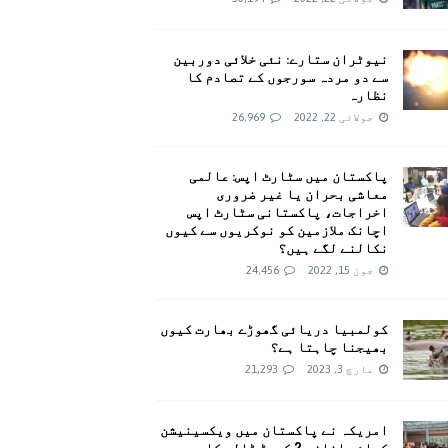
نیوٹران ستارے: نئی خلائی دوربین
سے دو مردہ سورجوں کے تصادم کا
نظارہ
جولائی 22, 2022
26,969
پاکستان میں سٹارٹ اپس: عالمی
معاشی بحران یا غیر ضروری
اخراجات، پاکستانی سٹارٹ اپس
اچانک ملازمین کو نوکریوں سے کیوں
نکالنے لگے ہیں؟
جون 15, 2022
24,456
کولمبیا دریائی گھوڑے بھارت کیوں
بھیجنا چاہتا ہے؟
مارچ 3, 2023
21,293
امريکہ نے پاکستان میں ویکسینیشن
کیلئے اضافی 2 کروڑ ڈالر کا وعدہ