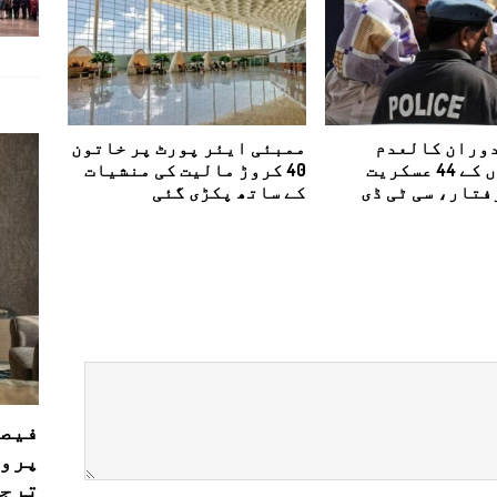
دوران کالعدم
ممبئی ایئر پورٹ پر خاتون
تنظیموں کے 44 عسکریت
40 کروڑ مالیت کی منشیات
فتار، سی ٹی ڈی
کے ساتھ پکڑی گئی
فیصل
پروڈ
ترجی