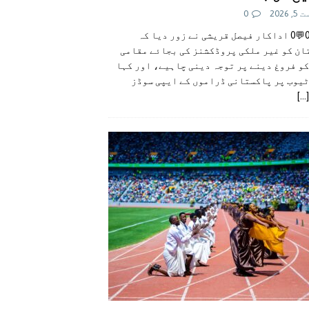
 2026
0
👍0👎0💬0 اداکار فیصل قریشی نے زور دیا کہ
ان کو غیر ملکی پروڈکشنز کی بجائے مقامی
و فروغ دینے پر توجہ دینی چاہیے، اور کہا
ٹیوب پر پاکستانی ڈراموں کے ایپی سوڈز
[...