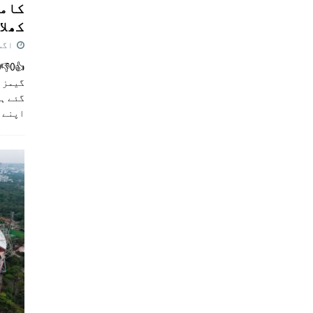
کامن
کھلاڑ
اگست 5,
گیمز م
گئے ہی
اپنے 