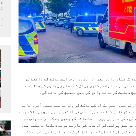
وف
کر
زل
می
د گرفتاری اور بعد ازاں دوران حراست ہلاکت کے واقعے پر
کر دیا ہے۔ ایک سرکاری بیان کے مطابق پولیس کی جانب سے
ج ڈیلیٹ کرنے کے واقع کی بھی تحقیق کی جائے گی۔
ٹم میں ابھی تک اس کی ہلاکت کی وجہ سامنے نہیں آئی۔ تاہم
سے گرفتار کرنے سے پہلے اس کی آنکھوں میں مرچوں والا سپرے
گچھ کی جار ہی ہیں۔ استغاثہ کو یقین ہے کہ ان کے پاس کم
 جس میں پولیس کو اس شخص کو مارتے ہوئے دیکھا جاسکتا ہے۔
 سے کسی ایک نے اپنے موبائل فون سے بنائی تھی۔ اس ممکنہ