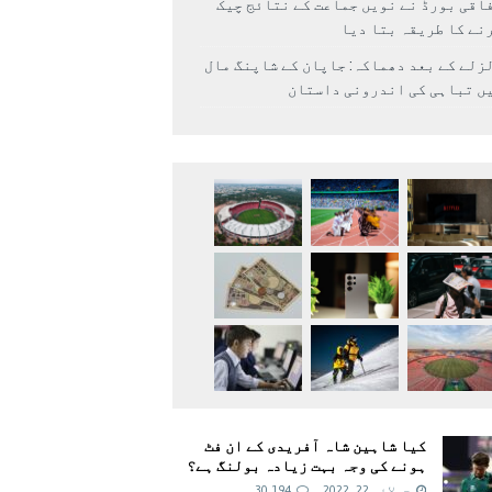
اقی بورڈ نے نویں جماعت کے نتائج چیک
نے کا طریقہ بتا دیا
زلے کے بعد دھماکہ: جاپان کے شاپنگ مال
ں تباہی کی اندرونی داستان
کیا شاہین شاہ آفریدی کے ان فٹ
ہونے کی وجہ بہت زیادہ بولنگ ہے؟
جولائی 22, 2022
30,194