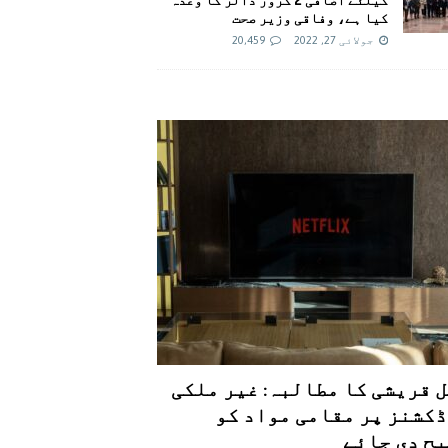
کیا ہے، وفاقی وزیر صحت
جولائی 27, 2022
20,459
 قریشی کا مطالبہ: غیر ملکی
کشنز پر مقامی مواد کو
ح دی جائے