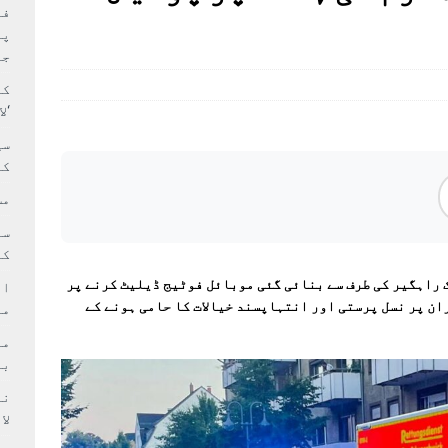
بہ: غیر ملکی پروڈکشنز پر مقامی مواد کو ترجیح دی جائے
فی
پر
جا
کا
‘ل
سی
کر
مش
کی
 راہگیر کی طرف سے بنائی گئی موبائل فوٹیج ڈیلیٹ کرنے پر
ام
ان پر نسل پرستی اور انتہاپسند خیالات کا حامی ہونے کے
مد
بر
لا