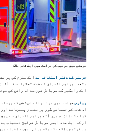
جرمنی ميں پوليس کی حراست ميں ايک شخص ہلاک
جرمنی کے دفتر استغاثہ نے
ایک ملزم کی پر تشد
متعدد پولیس افسران کے خلاف تحقیقات کا آغاز 
ایک راہگیر کے موبائل فون سے اس واقع کی فوٹی
پولیس
حراست میں مرنے والے اس شخص کے پوسٹمار
اس شخص کو جسمانی طور پر نقصان پہنچانے اور ا
کرنے کے الزام میں آٹھ پولیس افسران سے پوچھ 
از کم ایک عدد ایسی موبائل فوٹیج دستیاب ہے۔
یہ فوٹیج واقعے کے وقت وہاں موجود افراد میں