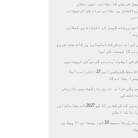
صل قریشی کا مطالبہ: غیر ملکی
وڈکشنز پر مقامی مواد کو ترجیح دی
ئے
من ویلتھ گیمز کے اختتام پر کھلاڑی
اپتہ’
 ڈی اے نے کرکٹ اسٹیڈیم پر کام جلد شروع
نے کا فیصلہ کر لیا
رقی ایشیا ‘بے رحم گرمی’ کی لپیٹ میں
سام سنگ گلیکسی ایس 27 الٹرا سے ایک
مرا ہٹا دے گا.
ریکی خزانہ نے ین مارکیٹ میں تاریخی
اخلت کی
مردوں کے کرکٹ ورلڈ کپ 2027 کے مقامات اور
انڈ کا اعلان
نرمل پُرجا سمیت 10 کوہ پیما براڈ پیک پر
پتہ