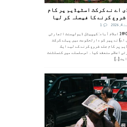
ی اے نے کرکٹ اسٹیڈیم پر کام
شروع کرنے کا فیصلہ کر لیا
 2026
1
👍0👎0💬1 اسلام آباد: کیپیٹل ڈیولپمنٹ اتھارٹی
 اے) نے پیر کو دارلحکومت میں پہلے کرکٹ
م پر کام جلد شروع کرنے کے لیے ایک
تی اجلاس منعقد کیا۔ اس سلسلے میں کنسلٹنٹ
ایت
[...]