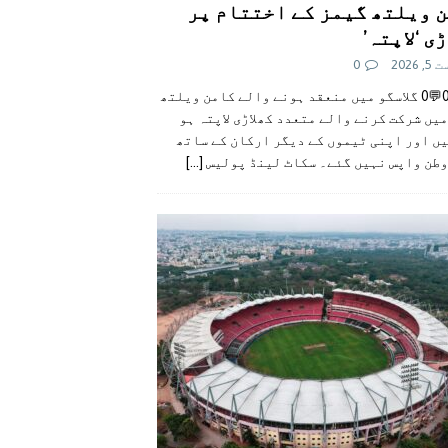
 ویلتھ گیمز کے اختتام پر
ی ‘لاپتہ’
 2026
0
👍0👎0💬0 گلاسگو میں منعقد ہونے والے کامن ویلتھ
یں شرکت کرنے والے متعدد کھلاڑی لاپتہ ہو
ں اور اپنی ٹیموں کے دیگر ارکان کے ساتھ
وطن واپس نہیں گئے۔ سکاٹ لینڈ پولیس
[...]