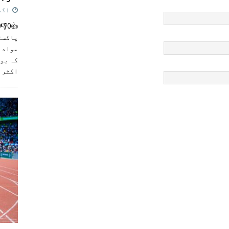
اگست 5,
پاکست
مواد ک
کہ یو
اکثر
]