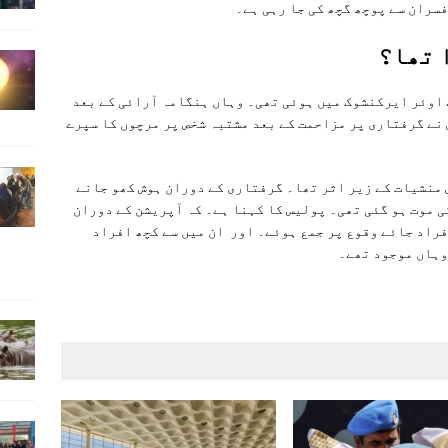
سران سے پوچھ گچھ کی جا رہی ہے۔
 تھا؟
اوئر ایرکنشوک میں ہوئی تھی۔ وہاں ہنگامہ آرائی کے بعد
 نے گرفتاری پر مزاحمت کے بعد مشتبہ شخص پر مرچوں کا سپرے
 منشیات کے زیر اثر تھا۔ گرفتاری کے دوران ہوش کھو جانے
ی موت ہو گئی تھی۔ پولیس کا کہنا ہے۔ کہ آپریشن کے دوران
 ہو رہا ہے یہ دیکھنے کے لیے تقریبا 150 افراد جائے وقوع پر جمع ہوئے۔ اور ان میں سے کچھ افراد
وہاں موجود تھے۔