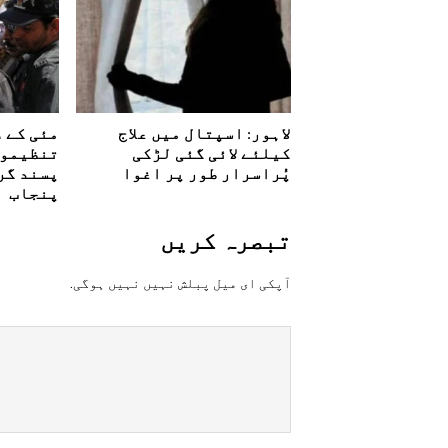
لاہور: اسپتال میں علاج
مئی کے 
کیلئے لائی گئی لڑکی
پُراسرار طور پر اغوا
پسند گر
پنجاب
تبصرہ کريں
آپکی ای ميل پبلش نہيں نہيں ہوگی.