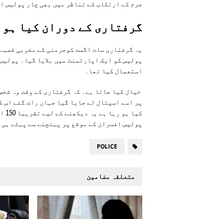
جرم کے ارتکاب کے تناظر میں بھی چار پولیس اف
گرفتاری کے دوران کیا ہوا
یہ گرفتاری سات اگست کوجرمنی کے مغربی قصبے 
پولیس کو ایک اپارٹمنٹ میں بلایا گیا۔ پولیس
استعمال کیا تھا۔
خیال کیا جاتا ہے۔ کہ گرفتاری کے وقت وہ شخص
پر اسے اسپتال لے جایا گیا جہاں رات گئے اس ک
کیا
پولیس افسران کے موقع پر پہنچنے سے پہلے ہی 
POLICE
متعلقہ مضامین