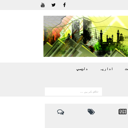
ت
اداريہ
دلچسپ