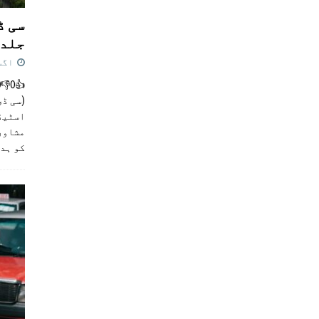
سی ڈ
جلد 
اگست 4,
(سی ڈی
اسٹیڈی
مشاور
کو ہد