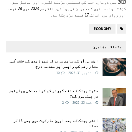
2013 میں دوبارہ حصص کی قیمتیں بڑھنے لگیں، اور اس عمل میں.
گزشتہ چند سالوں کے دوران تیزی آئی، انڈیکس 2023 میں 28 فیصد.
اور رواں برس اب تک 17 فیصد بڑھ چکا ہے۔
ECONOMY
متعلقہ مضامین
ایف بی آر کے سابق سربراہ شبر زیدی کے خلاف ’غیر
مجاز رقم کی واپسی‘ پر مقدمہ درج
اکتوبر 31, 2025
10
سٹیٹ بینک کے نئے گورنر کو کیا معاشی چیلینجز
در پیش ہوں گے؟
اگست 23, 2022
2
انٹر بینک کے بعد اوپن مارکیٹ میں بھی ڈالر
سستا