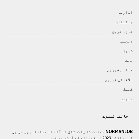
اداريہ
پاکستان
تازہ ترين
دلچسپ
شوبز
صحت
عالمی خبريں
علاقائی خبريں
کھيل
معيشت
حالیہ تبصرے
NORMANLOB
بھارت کا پاکستان نہ آنے کا معاملہ، پی سی بی
کا ورلڈکپ 2023 نہ کھیلنے کے آپشن پر غور