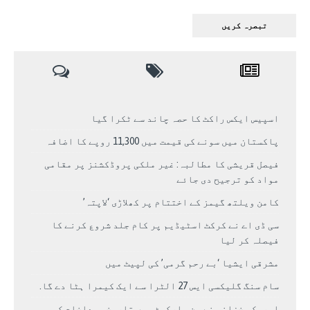
اسپیس ایکس راکٹ کا حصہ چاند سے ٹکرا گیا
پاکستان میں سونے کی قیمت میں 11,300 روپے کا اضافہ
فیصل قریشی کا مطالبہ: غیر ملکی پروڈکشنز پر مقامی
مواد کو ترجیح دی جائے
کامن ویلتھ گیمز کے اختتام پر کھلاڑی ‘لاپتہ’
سی ڈی اے نے کرکٹ اسٹیڈیم پر کام جلد شروع کرنے کا
فیصلہ کر لیا
مشرقی ایشیا ‘بے رحم گرمی’ کی لپیٹ میں
سام سنگ گلیکسی ایس 27 الٹرا سے ایک کیمرا ہٹا دے گا.
امریکی خزانہ نے ین مارکیٹ میں تاریخی مداخلت کی