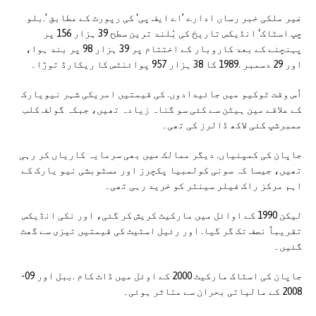
غیر ملکی خبر رساں ادارے ’اے ایف پی‘ کی رپورٹ کے مطابق ’.بلو
چپ اسٹاک‘ انڈیکس تاریخ کی بُلند ترین سطح 39 ہزار 156 پر
پہنچنے کے بعد کاروبار کے اختتام پر 39 ہزار 98 پر بند ہوا،
اور 29 دسمبر .1989 کا 38 ہزار 957 پوائنٹس کا ریکارڈ توڑا۔
اُس وقت ٹوکیو میں جائیدادوں. کی قیمتیں امریکی شہر نیویارک
کے علاقے مین ہیٹن سے کئی سو گناہ زیادہ تھیں، جبکہ گولف کلب
ممبرشپ کئی لاکھ ڈالرز کی تھی۔
جاپان کی کمپنیاں. دیگر ممالک میں بھی سرمایہ کاریاں کر رہی
تھیں، جیسا کہ سونی کولمبیا پکچرز اور مسٹوبشی نیو یارک کے
اہم مرکز راک فیلر سینٹر کو خرید رہی تھی۔
لیکن 1990 کے اوائل میں مارکیٹ کریش کر گئی، اور نکی انڈیکس
تقریباً نصف تک گر گیا. اور رئیل اسٹیٹ کی قیمتیں تیزی سے گھٹ
گئیں۔
جاپان کی اسٹاک مارکیٹ 2000 کے اوئل میں ڈاٹ کام .ببل اور 09-
2008 کے مالیاتی بحران سے متاثر ہوئی۔