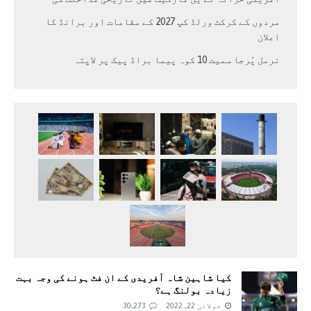
مردوں کے کرکٹ ورلڈ کپ 2027 کے مقامات اور برانڈ کا
اعلان
نرمل پُرجا سمیت 10 کوہ پیما براڈ پیک پر لاپتہ
کیا شاہین شاہ آفریدی کے ان فٹ ہونے کی وجہ بہت
زیادہ بولنگ ہے؟
جولائی 22, 2022
30,273