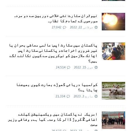
نیوٹران ستارے: نئی خلائی دوربین سے دو مردہ
سورجوں کے تصادم کا نظارہ
جولائی 22, 2022
27,042
پاکستان میں سٹارٹ اپس: عالمی معاشی بحران یا
غیر ضروری اخراجات، پاکستانی سٹارٹ اپس
اچانک ملازمین کو نوکریوں سے کیوں نکالنے لگے
ہیں؟
جون 15, 2022
24,514
کولمبیا دریائی گھوڑے بھارت کیوں بھیجنا
چاہتا ہے؟
مارچ 3, 2023
21,334
امريکہ نے پاکستان میں ویکسینیشن کیلئے
اضافی 2 کروڑ ڈالر کا وعدہ کیا ہے، وفاقی وزیر
صحت