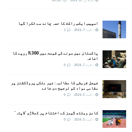
جولائی 27, 2022
20,527
اسپیس ایکس راکٹ کا حصہ چاند سے ٹکرا گیا
اگست 7, 2026
1
پاکستان میں سونے کی قیمت میں 11,300 روپے کا
اضافہ
اگست 7, 2026
0
فیصل قریشی کا مطالبہ: غیر ملکی پروڈکشنز پر
مقامی مواد کو ترجیح دی جائے
اگست 5, 2026
0
کامن ویلتھ گیمز کے اختتام پر کھلاڑی ‘لاپتہ’
اگست 5, 2026
0