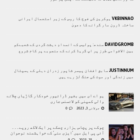
VKBINNAO
یوکرین کی فوج کا روس کے زیر استعمال ایرانی
ساختہ ڈرون مار گرانے کا دعویٰ
DAVIDGROMB
سندھ: پوليس کے انسدادِ دہشت گردی کے شعبےکو
بین الاقوامی طرز پر اپ گریڈ کرنے کے منصوبے پر کام شروع
JUSTINNUM
سابق افغان پیسر شاپور زدران دہلی کے ہسپتال
میں زندگی اور موت کی جنگ لڑ رہے ہیں
یو اے ای میں بغیر ڈرائیور خودکار گاڑیاں چلانے
والی کمپنی کو لائسنس جاری
جولائی 3, 2023
0
چوکے پر پچاس ہزار، چھکے پر ایک لاکھ روپے۔۔۔
آئی پی ایل میں ’ایزی منی‘ کے خواہشمند نوجوان
مئی 25, 2023
0