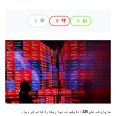
💬
0
👎
👍
0
0
جاپان کے نکی 225 انڈیکس نے نیا ریکارڈ قائم کر دیا۔