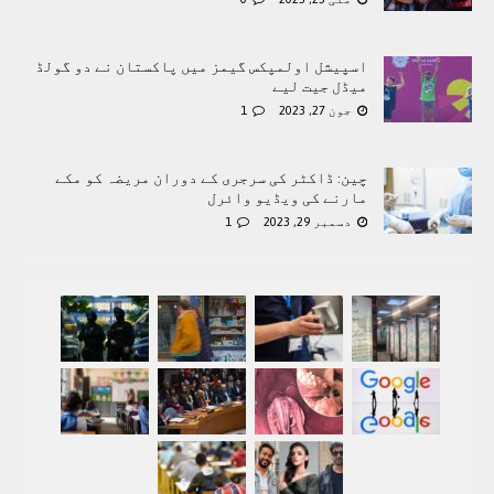
اسپیشل اولمپکس گیمز میں پاکستان نے دو گولڈ
میڈل جیت لیے
جون 27, 2023
1
چین: ڈاکٹر کی سرجری کے دوران مریضہ کو مکے
مارنے کی ویڈیو وائرل
دسمبر 29, 2023
1