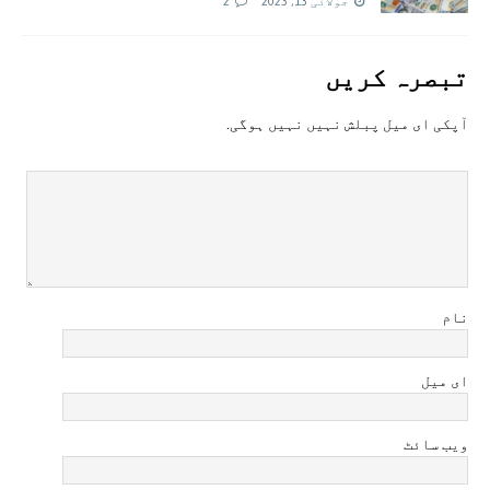
جولائی 13, 2023
2
تبصرہ کريں
آپکی ای ميل پبلش نہيں نہيں ہوگی.
نام
ای میل
ویب سائٹ