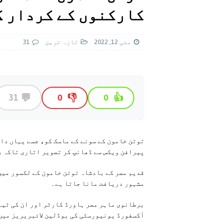
[ اگست 4, 2026 ]
سی ڈی اے نے کرکٹ ا
کارکنوں کے کردار ک
[ اگست 7, 2026 ]
اسپیس ایکس راکٹ کا
مئی 12, 2022
تازہ ترين
31
💬
31
👎
👍
0
0
توتن خامون کے سونے کے ماسک کو، جسے یہاں دا
پیرافن ویکس سے ڈھانپ کر تصویر اتاری تاکہ ر
قدیم مصر کے بادشاہ توتن خامون کے لکسور میں
مشہور دریافت مانا جاتا ہے۔
آکسفورڈ یونیورسٹی کی بوڈلین لائبریریز میں 