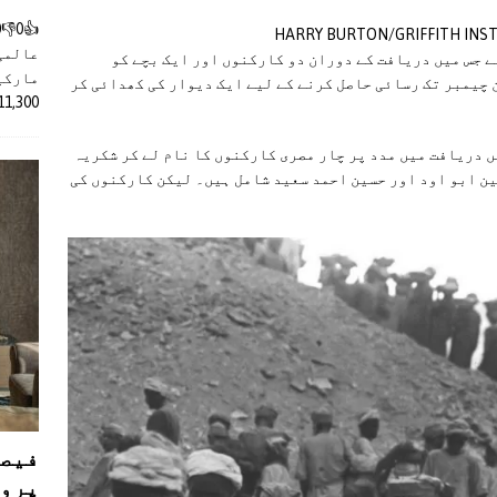
عالمی
ے جس میں دریافت کے دوران دو کارکنوں اور ایک بچے کو
مارکیٹ
 چیمبر تک رسائی حاصل کرنے کے لیے ایک دیوار کی کھدائی کر
11,300 روپے کے اضافے کے بعد 4 لا
 دریافت میں مدد پر چار مصری کارکنوں کا نام لے کر شکریہ
ین ابو اود اور حسین احمد سعید شامل ہیں۔ لیکن کارکنوں کی
فیصل
پروڈ