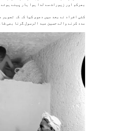
بھرکم اور زیورات سے لدا ہوا ہار پہنے ہوئے 
کئی افراد نے بعد میں دعوی کیا کہ کہ تصویر م
مدد کرنے والے حسین عبد الرسول گرنا بھی شام