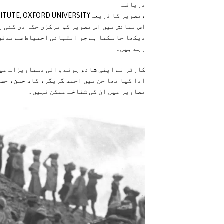
دریافت
،تصویر کا ذریعہHARRY BURTON/GRIFFITH INSTITUTE, OXFORD UNIVERSITY
اس نمائش میں اس تصویر کو مرکزی جگہ دی گئی ہ
دیکھا جا سکتا ہے جو انتہائی احتیاط سے مدفن
رہے ہیں۔
کارٹر نے اپنی شائع ہونے والی دستاویزات میں
ادا کیا تھا جن میں احمد گریگر، گاد حسن، حس
تصاویر میں ان کی شناخت ممکن نہیں۔