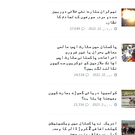
نیوٹران ستارے: نئی خلائی دوربین
سے دو مردہ سورجوں کے تصادم کا
نظارہ
جولائی 22, 2022
27,049
پاکستان میں سٹارٹ اپس: عالمی
معاشی بحران یا غیر ضروری
اخراجات، پاکستانی سٹارٹ اپس
اچانک ملازمین کو نوکریوں سے کیوں
نکالنے لگے ہیں؟
جون 15, 2022
24,518
کولمبیا دریائی گھوڑے بھارت کیوں
بھیجنا چاہتا ہے؟
مارچ 3, 2023
21,336
امريکہ نے پاکستان میں ویکسینیشن
کیلئے اضافی 2 کروڑ ڈالر کا وعدہ
کیا ہے، وفاقی وزیر صحت