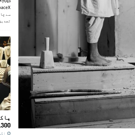
سے چان
تصدیق
پاکس
11,300 روپے کا 
اگست 7,