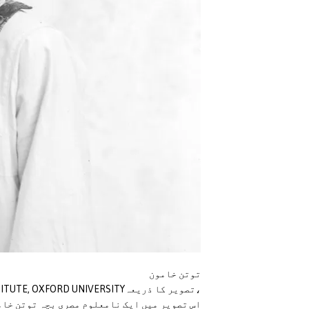
توتن خامون
،تصویر کا ذریعہHARRY BURTON/GRIFFITH INSTITUTE, OXFORD UNIVERSITY
اس تصویر میں ایک نامعلوم مصری بچہ توتن خام