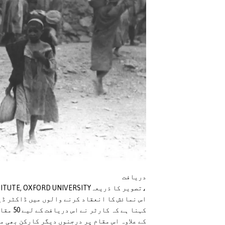
دریافت
،تصویر کا ذریعہHARRY BURTON/GRIFFITH INSTITUTE, OXFORD UNIVERSITY
اس نمائش کا انعقاد کرنے والوں میں ڈاکٹر ڈین
کہنا ہے
کے علاوہ اس مقام پر درجنوں دیگر کارکن بھی م