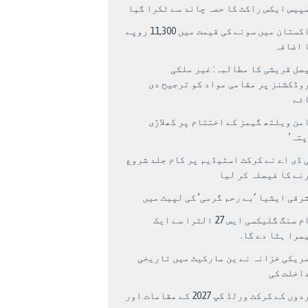
پیس ایکس راکٹ کا حصہ چاند سے ٹکرا گیا
پاکستان میں سونے کی قیمت میں 11,300 روپے
 اضافہ
صل قریشی کا مطالبہ: غیر ملکی
وڈکشنز پر مقامی مواد کو ترجیح دی
ئے
من ویلتھ گیمز کے اختتام پر کھلاڑی
اپتہ’
 ڈی اے نے کرکٹ اسٹیڈیم پر کام جلد شروع
نے کا فیصلہ کر لیا
رقی ایشیا ‘بے رحم گرمی’ کی لپیٹ میں
سام سنگ گلیکسی ایس 27 الٹرا سے ایک
مرا ہٹا دے گا.
ریکی خزانہ نے ین مارکیٹ میں تاریخی
اخلت کی
مردوں کے کرکٹ ورلڈ کپ 2027 کے مقامات اور