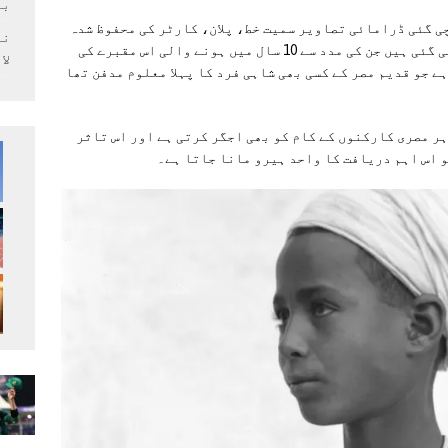
بر
ی گئی ڈرامائی تصاویر سمیت خط، پلان، کارٹر کی محفوظ شدہ
دستاویزات میں سے ڈرائنگز اور ڈائریز پیش کی گئی ہیں جن کی مدد سے 10 سال میں ہونے والی اس مقبرے کی
لا
ے جو قدیم مصر کے کسی بھی شاہی فرد کا پہلا معلوم مدفن تھا
ر مصری کارکنوں کے کام کو بھی اجگر کرتی ہے اور اس تاثر
و اس اہم دریافت کا واحد ہیرو مانا جاتا ہے۔