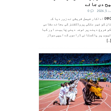
ح دی جائے
 2026
0
👍0👎0💬0 اداکار فیصل قریشی نے زور دیا کہ
ان کو غیر ملکی پروڈکشنز کی بجائے مقامی
و فروغ دینے پر توجہ دینی چاہیے، اور کہا
ٹیوب پر پاکستانی ڈراموں کے ایپی سوڈز
[...