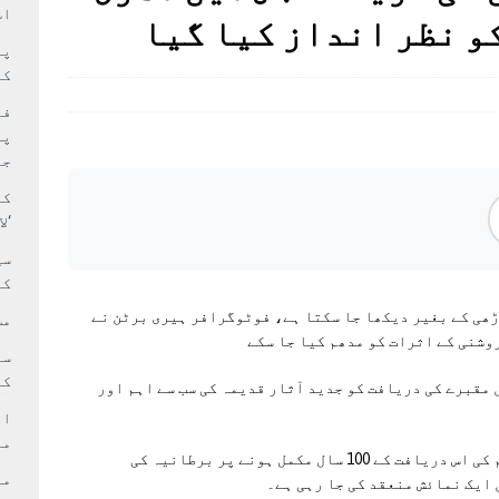
سٹیڈیم پر کام جلد شروع کرنے کا فیصلہ کر لیا
پاکستان
اس
و نظر انداز کیا گیا
 حصہ چاند سے ٹکرا گیا
تازہ ترين
کا
فی
پر
جا
کا
‘ل
سی
کر
ڑھی کے بغیر دیکھا جا سکتا ہے، فوٹوگرافر ہیری برٹن نے
مش
وشنی کے اثرات کو مدھم کیا جا سکے
کی
 مقبرے کی دریافت کو جدید آثار قدیمہ کی سب سے اہم اور
ام
مد
برطانوی ماہر مصر ہاورڈ کارٹر اور ان کی ٹیم کی اس دریافت کے 100 سال مکمل ہونے پر برطانیہ کی
ایک نمائش منعقد کی جا رہی ہے۔