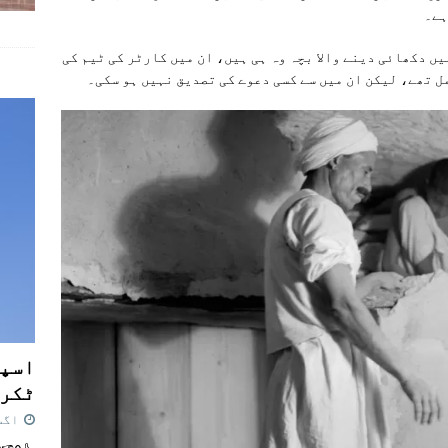
ہے۔
یں دکھائی دینے والا بچہ وہ ہی ہیں، ان میں کارٹر کی ٹیم کی
ل تھے، لیکن ان میں سے کسی دعوے کی تصدیق نہیں ہو سکی۔
اسپی
ٹکرا
اگست 7,