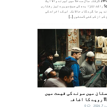
👍0👎0💬1 گزشتہ سال سے خلا میں تیرنے والا ایک
SpaceX راکٹ ٹکڑا بدھ کی صبح سویرے تیز رفتاری
د پر جا گرے گا، حالانکہ اس کے اثرات کی
 کم از کم کئی گھنٹوں
[...]
تان میں سونے کی قیمت میں
اضافہ
 2026
0