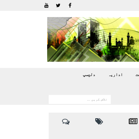
ت
اداريہ
دلچسپ