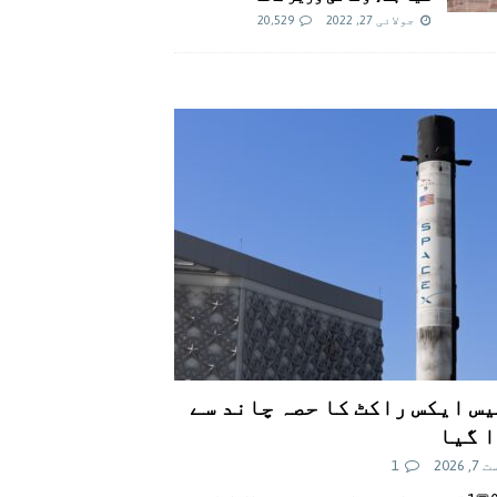
جولائی 27, 2022
20,529
س ایکس راکٹ کا حصہ چاند سے
 گیا
 2026
1