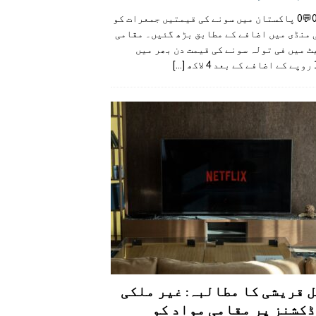
👍0👎0💬0 پاکستان میں سونے کی قیمتیں جمعرات کو
 منڈی میں اضافے کے مطابق بڑھ گئیں۔ مقامی
 میں فی تولہ سونے کی قیمت دن بھر میں
کھ
[...]
 قریشی کا مطالبہ: غیر ملکی
کشنز پر مقامی مواد کو