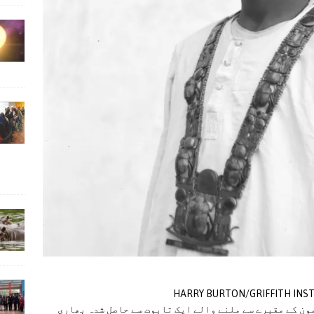
ون کے مقبرے سے ملنے والے ایک تابوت سے حاصل شدہ بھاری