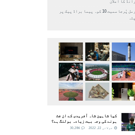
انڈ کا اعلان
نرمل پُرجا سمیت 10 کوہ پیما براڈ پیک پر
پتہ
کیا شاہین شاہ آفریدی کے ان فٹ
ہونے کی وجہ بہت زیادہ بولنگ ہے؟
جولائی 22, 2022
30,286