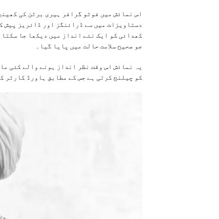
اس نمائش میں فوٹو گرافر ہیری برٹن کی کھینچ
کھدائی کو ایک نئے انداز میں دیکھا جا سکتا ہ
جو صحیح سلامت حالت میں پایا گیا۔
یہ نمائش اس وقت نظر انداز ہونے والے کئی ماہ
کو چیلنج کرتی ہے جس کے مطابق ہاورڈ کارٹر ک