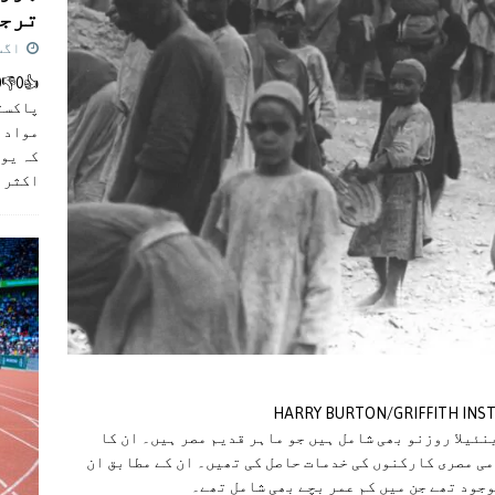
ترجی
اگست 5,
پاکست
مواد ک
کہ یو
اکثر
]
ئیلا روزنو بھی شامل ہیں جو ماہر قدیم مصر ہیں۔ ان کا
 کہ کارٹر نے اس دریافت کے لیے 50 مقامی مصری کارکنوں کی خدمات حاصل کی تھیں۔ ان کے مطابق ان
وجود تھے جن میں کم عمر بچے بھی شامل تھے۔