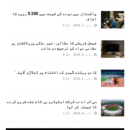
پاکستان میں سونے کی قیمت میں 11,300 روپے کا
اضافہ
اگست 7, 2026
0
فیصل قریشی کا مطالبہ: غیر ملکی پروڈکشنز پر
مقامی مواد کو ترجیح دی جائے
اگست 5, 2026
0
کامن ویلتھ گیمز کے اختتام پر کھلاڑی ‘لاپتہ’
اگست 5, 2026
0
سی ڈی اے نے کرکٹ اسٹیڈیم پر کام جلد شروع کرنے
کا فیصلہ کر لیا
اگست 4, 2026
1