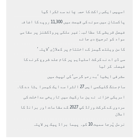
اسپیس ایکس راکٹ کا حصہ چاند سے ٹکرا گیا
پاکستان میں سونے کی قیمت میں 11,300 روپے کا اضافہ
فیصل قریشی کا مطالبہ: غیر ملکی پروڈکشنز پر مقامی
مواد کو ترجیح دی جائے
کامن ویلتھ گیمز کے اختتام پر کھلاڑی ‘لاپتہ’
سی ڈی اے نے کرکٹ اسٹیڈیم پر کام جلد شروع کرنے کا
فیصلہ کر لیا
مشرقی ایشیا ‘بے رحم گرمی’ کی لپیٹ میں
سام سنگ گلیکسی ایس 27 الٹرا سے ایک کیمرا ہٹا دے گا.
امریکی خزانہ نے ین مارکیٹ میں تاریخی مداخلت کی
مردوں کے کرکٹ ورلڈ کپ 2027 کے مقامات اور برانڈ کا
اعلان
نرمل پُرجا سمیت 10 کوہ پیما براڈ پیک پر لاپتہ