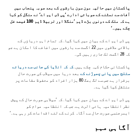
پاکستان میں حالیہ مون سون بارشوں کے بعد صوبہ پنجاب میں
آفات سے نمٹنے کے صوبائی ادارے ’پی ڈی ایم اے‘ نے منگل کو کہا
ہے کہ ملک کے دونوں بڑے ڈیم ’منگلا اور تربیلا ڈیم 100 فیصد فل
چکے ہیں۔‘
پی ڈی ایم اے کے بیان میں کہا گیا. کہ تمام اہم دریاؤں کے
بالائی علاقوں میں 22 اگست سے بارشوں میں اضافے کا امکان ہے جو
کہ 28 اگست تک جاری رہیں گی۔
پاکستانی حکام کہہ چکے ہیں.
کہ کہ انڈیا کی جانب سے دریائے
ستلج میں پانی چھوڑنے کے
بعد دریا میں سیلاب کی صورت حال
برقرار ہے جس سے لگ بھگ 80 ہزار افراد کو محفوظ مقامات پر
منتقل کیا گیا ہے۔
پی ڈی ایم اے کے بیان میں کہا گیا. کہ ’سیلابی صورت حال کے پیش
نظر انتظامیہ ہائی الرٹ ہے. جب کہ انتظامیہ عوام کو
ایمرجنسی صورت حال سے آگاہ کرنے کے لئے اقدامات کر رہی ہے۔‘
آگاہی مہم