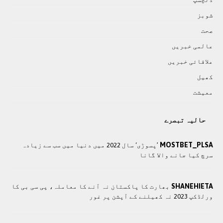
شوبز
صحت
عالمی خبريں
علاقائی خبريں
کھيل
معيشت
حالیہ تبصرے
MOSTBET_PLSA
’پسوڑی‘ سال 2022 میں دنیا میں سب سے زیادہ
سرچ کیا جانے والا گانا
SHANEHIETA
بھارت کا پاکستان نہ آنے کا معاملہ، پی سی بی کا
ورلڈکپ 2023 نہ کھیلنے کے آپشن پر غور