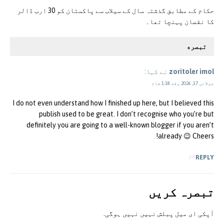
حکام کے مطابق گذشتہ سال کے سیلاب سے پاکستان کو 30 ارب ڈالر
کا نقصان پہنچا تھا۔
تبصره
zoritoler imol
نے کہا:
جولائی 17, 2026 وقت 1:18 شام
I do not even understand how I finished up here, but I believed this
publish used to be great. I don’t recognise who you’re but
definitely you are going to a well-known blogger if you aren’t
already 😉 Cheers!
REPLY
تبصرہ کريں
آپکی ای ميل پبلش نہيں نہيں ہوگی.