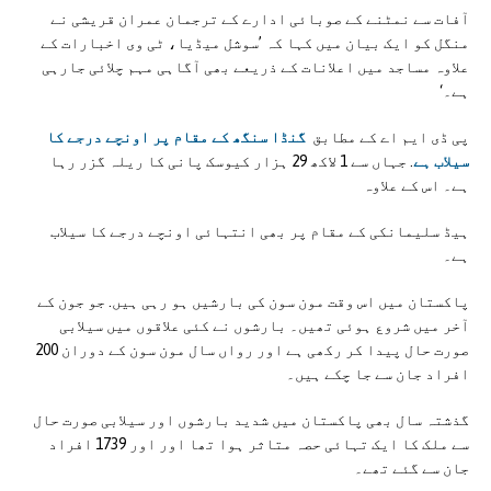
آفات سے نمٹنے کے صوبائی ادارے کے ترجمان عمران قریشی نے
منگل کو ایک بیان میں کہا کہ ’سوشل میڈیا، ٹی وی اخبارات کے
علاوہ مساجد میں اعلانات کے ذریعے بھی آگاہی مہم چلائی جارہی
ہے۔‘
پی ڈی ایم اے کے مطابق
گنڈا سنگھ کے مقام پر اونچے درجے کا
سیلاب ہے
. جہاں سے 1 لاکھ 29 ہزار کیوسک پانی کا ریلہ گزر رہا
ہے۔ اس کے علاوہ
ہیڈ سلیمانکی کے مقام پر بھی انتہائی اونچے درجے کا سیلاب
ہے۔
پاکستان میں اس وقت مون سون کی بارشیں ہو رہی ہیں. جو جون کے
آخر میں شروع ہوئی تھیں۔ بارشوں نے کئی علاقوں میں سیلابی
صورت حال پیدا کر رکھی ہے اور رواں سال مون سون کے دوران 200
افراد جان سے جا چکے ہیں۔
گذشتہ سال بھی پاکستان میں شدید بارشوں اور سیلابی صورت حال
سے ملک کا ایک تہائی حصہ متاثر ہوا تھا اور اور 1739 افراد
جان سے گئے تھے۔