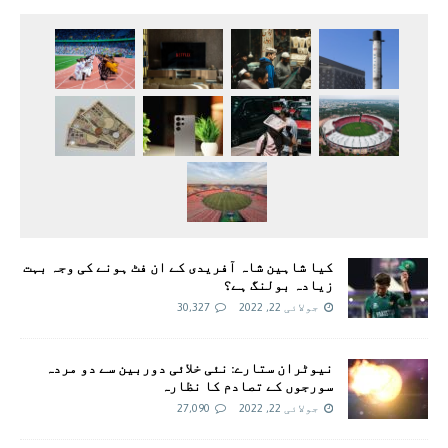
کیا شاہین شاہ آفریدی کے ان فٹ ہونے کی وجہ بہت
زیادہ بولنگ ہے؟
جولائی 22, 2022
30,327
نیوٹران ستارے: نئی خلائی دوربین سے دو مردہ
سورجوں کے تصادم کا نظارہ
جولائی 22, 2022
27,090