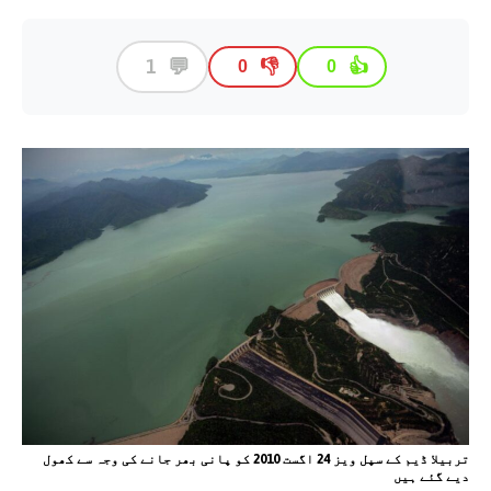
💬
1
👎
👍
0
0
تربیلا ڈیم کے سپل ویز 24 اگست 2010 کو پانی بھر جانے کی وجہ سے کھول
دیے گئے ہیں