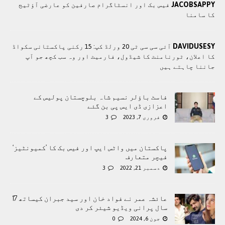
JACOBSAPPY
فیس بک اور انسٹاگرام صارفین کو عارضی آؤٹیج
کا سامنا
DAVIDUSESY
آئی سی سی ٹی 20 ورلڈ کپ: 15 رکنی پاکستانی سکواڈ
کا اعلان، ٹورنامنٹ کا شیڈول، فارمیٹ اور وہ سب کچھ جو آپ
جاننا چاہتے ہیں
فاسٹ باؤلر نسیم شاہ بلوچستان پولیس کے
اعزازی ڈی ایس پی بن گئے
فروری 7, 2023
3
پاکستان میں واٹس ایپ اور فیس بک کا ’کمیونٹیز‘
فیچر متعارف
دسمبر 21, 2022
3
عائشہ عمر نے فواد خان اور سید جبران کیساتھ 17
سال پرانی ویڈیو شیئر کر دی
جون 6, 2024
0