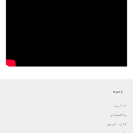
زمرے
اداريہ
پاکستان
تازہ ترين
دلچسپ