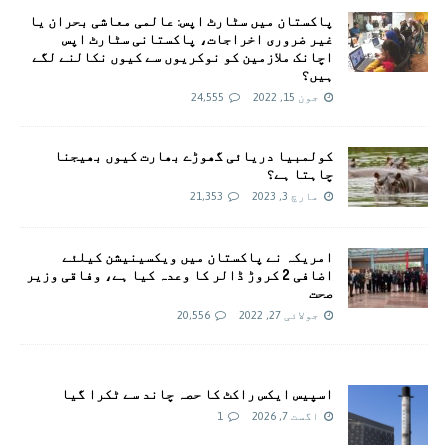
پاکستان میں سٹارٹ اپس: عالمی معاشی بحران یا
غیر ضروری اخراجات، پاکستانی سٹارٹ اپس
اچانک ملازمین کو نوکریوں سے کیوں نکالنے لگے
ہیں؟
جون 15, 2022
24,555
کولمبیا دریائی گھوڑے بھارت کیوں بھیجنا
چاہتا ہے؟
مارچ 3, 2023
21,353
امريکہ نے پاکستان میں ویکسینیشن کیلئے
اضافی 2 کروڑ ڈالر کا وعدہ کیا ہے، وفاقی وزیر
صحت
جولائی 27, 2022
20,556
اسپیس ایکس راکٹ کا حصہ چاند سے ٹکرا گیا
اگست 7, 2026
1