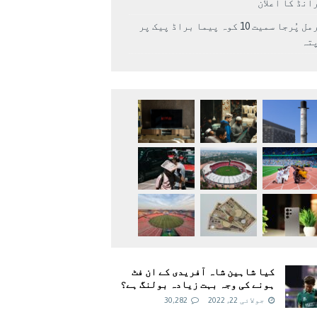
انڈ کا اعلان
نرمل پُرجا سمیت 10 کوہ پیما براڈ پیک پر
پتہ
کیا شاہین شاہ آفریدی کے ان فٹ
ہونے کی وجہ بہت زیادہ بولنگ ہے؟
جولائی 22, 2022
30,282