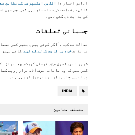
انڈین اخبار دا
انڈین ایکسپریس کے مطابق عدا
ثانی درخواست کی سماعت کر رہی تھی. جس میں اس
کی ہدایت دی گئی تھی۔
جسمانی تعلقات
عدالت نے کہا، ‘اگر کوئی بیوی بغیر کسی جسمان
یہ بذات
خود یہ ثابت کرنے کے لیے.
کافی نہیں ہ
شوہر نے پرنسپل جج، فیملی کورٹ، چھندواڑہ کے 
پہلے ہی. چار ہزار روپے وصول کر رہی ہے۔
INDIA
متعلقہ مضامین