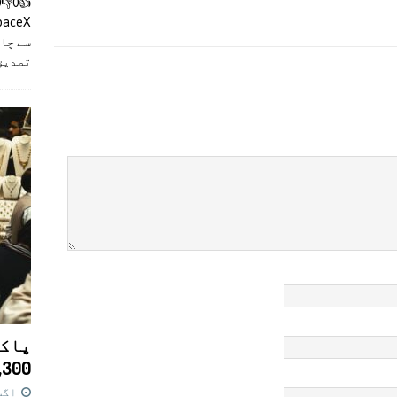
سے چان
تصدیق
پاکس
11,300 روپے کا 
اگست 7,