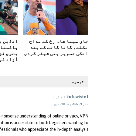
جان سینا شاہ رخ کے مداح
نکلے، گانا گانے کے بعد
پاکستان
انکی تصویر بھی شیئر کردی
بحری قز
آزاد کر
تبصره
kufuwistof
نے کہا:
مئی 21, 2026 وقت 7:04 صبح
no-nonsense understanding of online privacy, VPN
ation is accessible to both beginners wanting to
ssionals who appreciate the in-depth analysis.