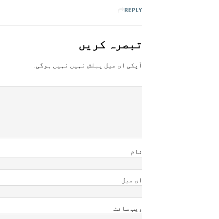
REPLY
تبصرہ کريں
آپکی ای ميل پبلش نہيں نہيں ہوگی.
نام
ای میل
ویب سائٹ