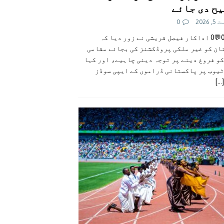
ح دی جائے
 2026
0
👍0👎0💬0 اداکار فیصل قریشی نے زور دیا کہ
ان کو غیر ملکی پروڈکشنز کی بجائے مقامی
و فروغ دینے پر توجہ دینی چاہیے، اور کہا
ٹیوب پر پاکستانی ڈراموں کے ایپی سوڈز
[...