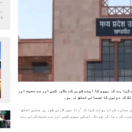
بر
لا
کہا ہے. کہ بیوی کا اپنے شوہر کے علاوہ کسی اور سے محبت اور
 تک کہ دونوں کا جسمانی تعلق نہ ہو۔
مسترد کرتے ہوئے. کہا کہ ‘زنا میں لازمی طور پر جنسی تعلق
ترد کر دیا. کہ چونکہ اس کی بیوی کسی اور سے محبت کرتی ہے،