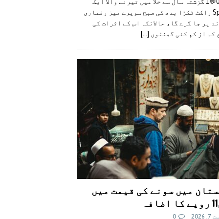
👍0👎0💬1 گزشتہ سال سے خلا میں تیرنے والا ایک
SpaceX راکٹ ٹکڑا بدھ کی صبح سویرے تیز رفتاری
د پر جا گرے گا، حالانکہ اس کے اثرات کی
 کم از کم کئی گھنٹوں
[...]
تان میں سونے کی قیمت میں
اضافہ
 2026
0