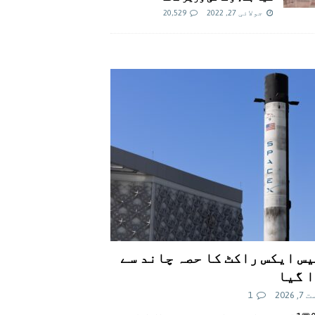
جولائی 27, 2022
20,529
س ایکس راکٹ کا حصہ چاند سے
 گیا
 2026
1