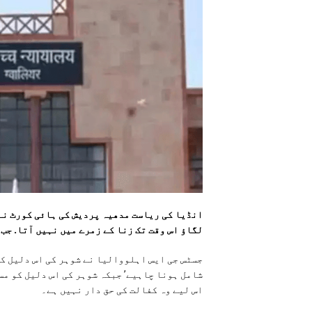
انڈیا کی ریاست مدھیہ پردیش کی ہائی کورٹ نے 
لگاؤ اس وقت تک زنا کے زمرے میں نہیں آتا. جب
جسٹس جی ایس اہلووالیا نے شوہر کی اس دلیل کو 
شامل ہونا چاہیے’ جبکہ شوہر کی اس دلیل کو مس
اس لیے وہ کفالت کی حق دار نہیں ہے۔