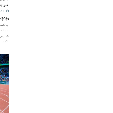
ترجی
اگست 5,
پاکست
مواد ک
کہ یو
اکثر
]