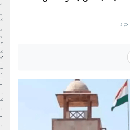
سٹیڈیم پر کام جلد شروع کرنے کا فیصلہ کر لیا
پاکستان
اس
 حصہ چاند سے ٹکرا گیا
تازہ ترين
کا
3
فی
پر
جا
کا
‘ل
سی
کر
مش
کی
ام
مد