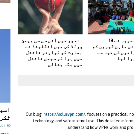
انڈین بحریہ نے 19
اندور میں آئی سی سی ویمن
ی ماہی گیروں کو
ورلڈ کپ میں انگلینڈ نے
اقوں کی قید سے
بھارت کو کوارٹر فائنل
وا لیا
میں ہرا کر سیمی فائنل
میں جگہ بنالی
اسپی
Our blog,
https://solusvpn.com/
, focuses on a practical, 
ٹکرا
technology, and safe internet use. This detailed inform
اگست 7,
understand how VPNs work and profe