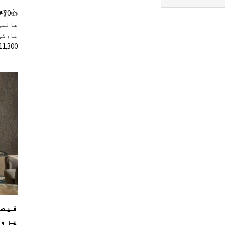
عالمی
مارکیٹ
11,300 روپے کے اضافے کے بعد 4 لا
فیصل
پروڈ