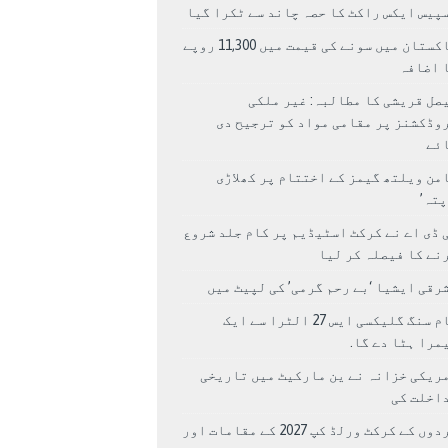
پیس ایکس راکٹ کا حصہ چاند سے ٹکرا گیا
پاکستان میں سونے کی قیمت میں 11,300 روپے
 اضافہ
صل قریشی کا مطالبہ: غیر ملکی
وڈکشنز پر مقامی مواد کو ترجیح دی
ئے
من ویلتھ گیمز کے اختتام پر کھلاڑی
اپتہ’
 ڈی اے نے کرکٹ اسٹیڈیم پر کام جلد شروع
نے کا فیصلہ کر لیا
رقی ایشیا ‘بے رحم گرمی’ کی لپیٹ میں
سام سنگ گلیکسی ایس 27 الٹرا سے ایک
مرا ہٹا دے گا.
ریکی خزانہ نے ین مارکیٹ میں تاریخی
اخلت کی
مردوں کے کرکٹ ورلڈ کپ 2027 کے مقامات اور