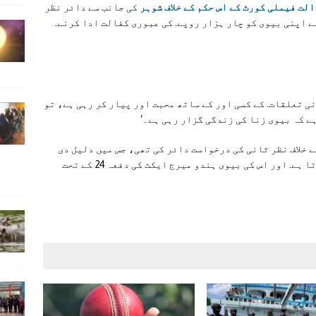
لت فیملی کورٹ کے اس حکم کے خلاف شوہر
کی جانب سے دائر نظر
ے اپنی بیوی کو چار ہزار روپے. کی عبوری کفالت ادا کرنے.
ی تعلقات. کے کسی اور کے ساتھ محبت اور پیار کر رہی ہے، تو
ے کہ بیوی زنا کی زندگی گزار رہی ہے۔‘
خلاف نظر ثانی کی درخواست دائر کی تھی، جس میں دلیل دی
گئی تھی کہ وہ ماہانہ صرف آٹھ ہزار روپے کماتا ہے. اور اس کی بیوی ہندو میرج ایکٹ کی دفعہ 24 کے تحت