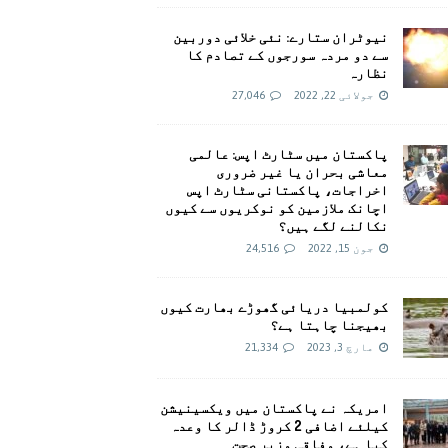
نیوٹران ستارے: نئی خلائی دوربین
سے دو مردہ سورجوں کے تصادم کا
نظارہ
جولائی 22, 2022
27,046
پاکستان میں سٹارٹ اپس: عالمی
معاشی بحران یا غیر ضروری
اخراجات، پاکستانی سٹارٹ اپس
اچانک ملازمین کو نوکریوں سے کیوں
نکالنے لگے ہیں؟
جون 15, 2022
24,516
کولمبیا دریائی گھوڑے بھارت کیوں
بھیجنا چاہتا ہے؟
مارچ 3, 2023
21,334
امريکہ نے پاکستان میں ویکسینیشن
کیلئے اضافی 2 کروڑ ڈالر کا وعدہ
کیا ہے، وفاقی وزیر صحت