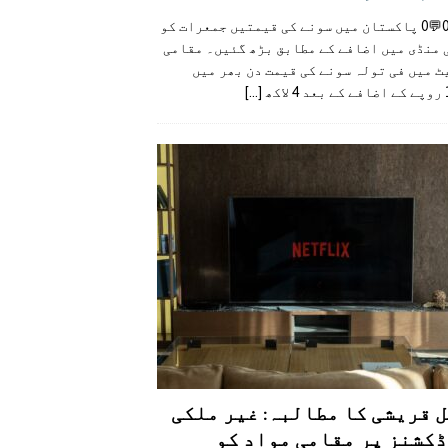
👍0👎0💬0 پاکستان میں سونے کی قیمتیں جمعرات کو
 منڈی میں اضافے کے مطابق بڑھ گئیں۔ مقامی
 میں فی تولہ سونے کی قیمت دن بھر میں
کھ
[...]
 قریشی کا مطالبہ: غیر ملکی
کشنز پر مقامی مواد کو