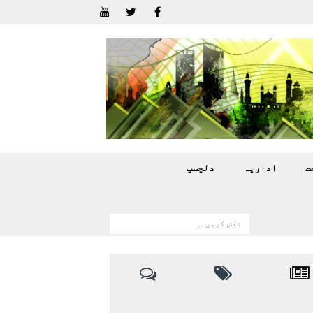
ت
اداريہ
دلچسپ