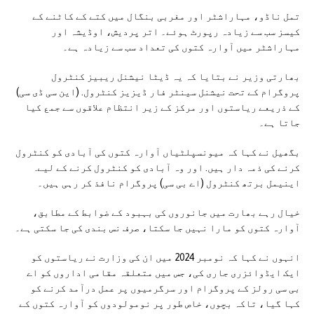
تمل ناڈو، مہاراشٹر اور مغربی بنگال میں کتے کے کاٹنے کے
کیسز سب سے زیادہ رپورٹ ہوئے۔ اتر پردیش، اوڈیشہ اور
مہاراشٹر میں آوارہ کتوں کی تعداد سب سے زیادہ ہے۔
بھارتی وزیر نے بتایا کہ یہ ڈیٹا نیشنل ریبیز کنٹرول
پروگرام کے تحت نیشنل سینٹر فار ڈیزیز کنٹرول. (این سی ڈی سی)
کے ذریعے ریاستوں اور مرکز کے زیر انتظام علاقوں سے جمع کیا
جاتا ہے۔
بگھیل نے کہا کہ میونسپلٹیاں آوارہ کتوں کی آبادی کو کنٹرول
کرنے کی ذمہ دار ہیں. اور وہ آبادی کو کنٹرول کرنے کے لیے.
اینیمل برتھ کنٹرول (اے بی سی) پروگرام نافذ کر رہی ہیں۔
خیال رہے بھارت میں جانوروں کی بہبود کے ضوابط کے مطابق،
آوارہ کتوں کو مارا نہیں جا سکتا، صرف نس بندی کی جا سکتی ہے۔
انہوں نے کہا کہ نومبر 2024 میں ان کی وزارت نے ریاستوں کو
ایک ایڈوائزری جاری کی، جس میں متعلقہ مقامی اداروں کو اے
بی سی رولز کے پروگرام اور سرگرمیوں پر عمل درآمد کرنے کو
کہا گیا، تاکہ بچوں، خاص طور پر نومولودوں کو آوارہ کتوں کے