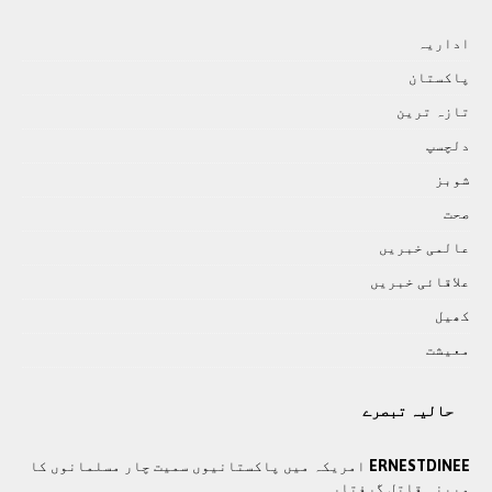
اداريہ
پاکستان
تازہ ترين
دلچسپ
شوبز
صحت
عالمی خبريں
علاقائی خبريں
کھيل
معيشت
حالیہ تبصرے
ERNESTDINEE
امریکہ میں پاکستانیوں سمیت چار مسلمانوں کا
مبینہ قاتل گرفتار