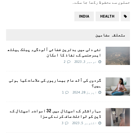
حملوں سے محفوظ رکھا جا سکے۔
INDIA
HEALTH
متعلقہ مضامین
نئی دلی میں بدترین فضائی آلودگی، پبلک ہیلتھ
ایمرجنسی کے نفاذ کا امکان
نومبر 3, 2023
2
گردوں کی آٹھ عام بیماریوں کی علامات کیا ہوتی
ہیں؟
اپریل 28, 2024
1
مہاراشٹر کے اسپتال میں 32 اموات، اسپتال کے
ڈین کو ٹوائلٹ صاف کرنے کی سزا
اکتوبر 5, 2023
3