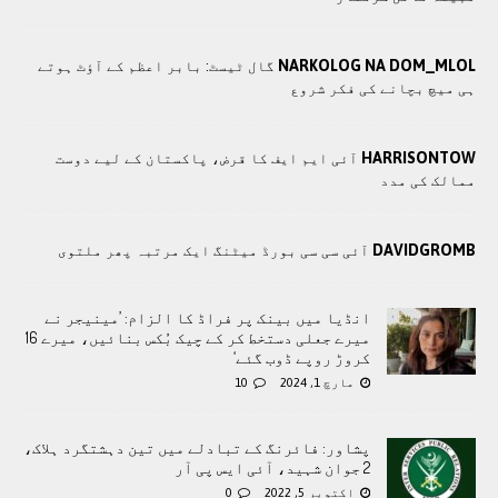
NARKOLOG NA DOM_MLOL
گال ٹیسٹ: بابر اعظم کے آؤٹ ہوتے
ہی میچ بچانے کی فکر شروع
HARRISONTOW
آئی ایم ایف کا قرض، پاکستان کے لیے دوست
ممالک کی مدد
DAVIDGROMB
آئی سی سی بورڈ میٹنگ ایک مرتبہ پھر ملتوی
انڈیا میں بینک پر فراڈ کا الزام: ’مینیجر نے
میرے جعلی دستخط کر کے چیک بُکس بنائیں، میرے 16
کروڑ روپے ڈوب گئے‘
مارچ 1, 2024
10
پشاور: فائرنگ کے تبادلے میں تین دہشتگرد ہلاک،
2 جوان شہید، آئی ایس پی آر
اکتوبر 5, 2022
0