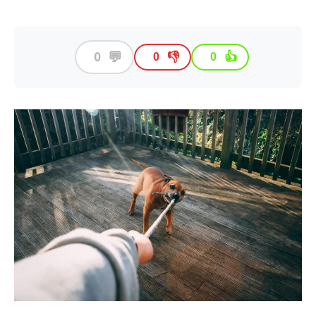
💬
0
👎
👍
0
0