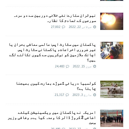
نیوٹران ستارے: نئی خلائی دوربین سے دو مردہ
سورجوں کے تصادم کا نظارہ
جولائی 22, 2022
27,002
پاکستان میں سٹارٹ اپس: عالمی معاشی بحران یا
غیر ضروری اخراجات، پاکستانی سٹارٹ اپس
اچانک ملازمین کو نوکریوں سے کیوں نکالنے لگے
ہیں؟
جون 15, 2022
24,483
کولمبیا دریائی گھوڑے بھارت کیوں بھیجنا
چاہتا ہے؟
مارچ 3, 2023
21,317
امريکہ نے پاکستان میں ویکسینیشن کیلئے
اضافی 2 کروڑ ڈالر کا وعدہ کیا ہے، وفاقی وزیر
صحت