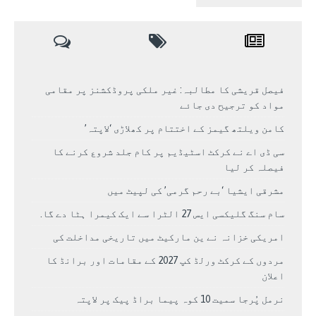
فیصل قریشی کا مطالبہ: غیر ملکی پروڈکشنز پر مقامی
مواد کو ترجیح دی جائے
کامن ویلتھ گیمز کے اختتام پر کھلاڑی ‘لاپتہ’
سی ڈی اے نے کرکٹ اسٹیڈیم پر کام جلد شروع کرنے کا
فیصلہ کر لیا
مشرقی ایشیا ‘بے رحم گرمی’ کی لپیٹ میں
سام سنگ گلیکسی ایس 27 الٹرا سے ایک کیمرا ہٹا دے گا.
امریکی خزانہ نے ین مارکیٹ میں تاریخی مداخلت کی
مردوں کے کرکٹ ورلڈ کپ 2027 کے مقامات اور برانڈ کا
اعلان
نرمل پُرجا سمیت 10 کوہ پیما براڈ پیک پر لاپتہ