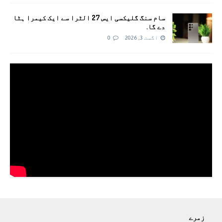
سام سنگ گلیکسی ایس 27 الٹرا سے ایک کیمرا ہٹا
دے گا.
اگست 3, 2026
0
زمرے