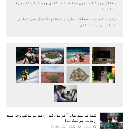
وفاقی بورڈ نے نویں جماعت کے نتائج چیک کرنے کا طریقہ
بتا دیا
زلزلے کے بعد دھماکہ: جاپان کے شاپنگ مال میں تباہی
کی اندرونی داستان
کیا شاہین شاہ آفریدی کے ان فٹ ہونے کی وجہ بہت
زیادہ بولنگ ہے؟
جولائی 22, 2022
30,224