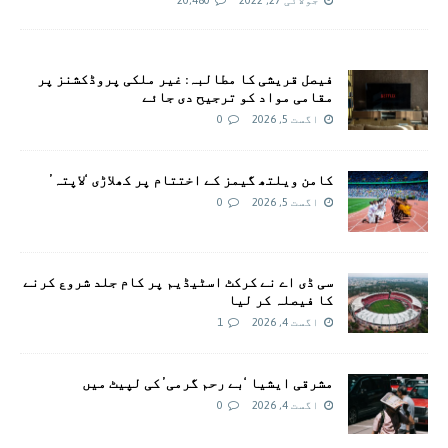
جولائی 27, 2022
20,480
فیصل قریشی کا مطالبہ: غیر ملکی پروڈکشنز پر
مقامی مواد کو ترجیح دی جائے
اگست 5, 2026
0
کامن ویلتھ گیمز کے اختتام پر کھلاڑی ‘لاپتہ’
اگست 5, 2026
0
سی ڈی اے نے کرکٹ اسٹیڈیم پر کام جلد شروع کرنے
کا فیصلہ کر لیا
اگست 4, 2026
1
مشرقی ایشیا ‘بے رحم گرمی’ کی لپیٹ میں
اگست 4, 2026
0