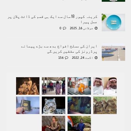
کرینہ کپور 18 سال سے ایک ہی قسم کی ڈائٹ پلان پر
عمل پیرا
جولائی 16, 2025
0
ایران کی مسلح افواج بدھ سے بڑے پیمانے
پرڈرونز کی مشقیں کریں گی
اگست 24, 2022
156