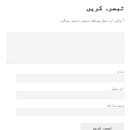
تبصرہ کريں
آپکی ای ميل پبلش نہيں نہيں ہوگی.
نام
ای میل
ویب سائٹ