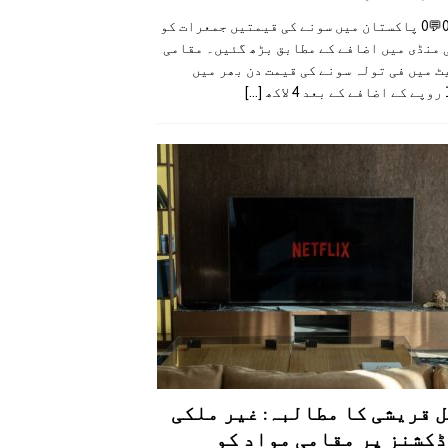
👍0👎0💬0 پاکستان میں سونے کی قیمتیں جمعرات کو
 منڈی میں اضافے کے مطابق بڑھ گئیں۔ مقامی
 میں فی تولہ سونے کی قیمت دن بھر میں
کھ
[...]
 قریشی کا مطالبہ: غیر ملکی
کشنز پر مقامی مواد کو