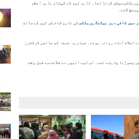
پریکٹس سیشن کرنا تھا۔ تاہم ٹیم کے کپتان بابر اعظم
پہنچ گئے۔
 میں کافی دیر بیٹنگ پریکٹس
کی تاہم شام کو ٹیم کے ساتھ
سے اسلام آباد روانہ ہوئے۔ جہاں وہ جمعہ کو ساتھی کرکٹرز
 چھوڑنا چاہتے تھے۔ اس لیے انہوں نے فلائٹ سے قبل وقت