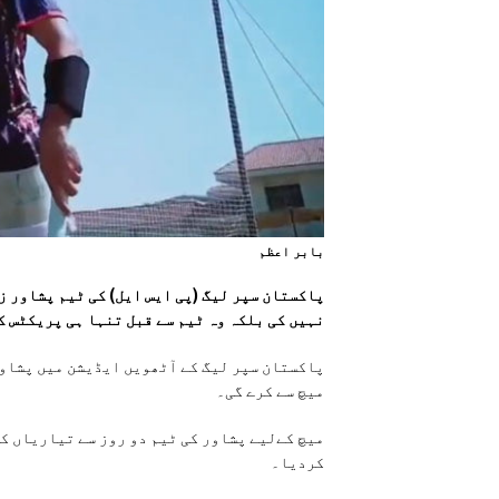
بابر اعظم
پاکستان سپر لیگ (پی ایس ایل) کی ٹیم پشاور ز
نہیں کی بلکہ وہ ٹیم سے قبل تنہا ہی پریکٹس 
میچ سے کرے گی۔
میچ کےلیے پشاور کی ٹیم دو روز سے تیاریاں ک
کردیا۔