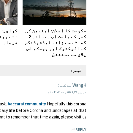
حکومت کا اعلان: ایندھن کی
کراچی: 
کمی کے باعث اب روزانہ 2
نئے روٹ
گھنٹے سے زائد لوڈشیڈنگ،
فیصلہ
کے الیکٹرک اور ہیسکو اس
پلان سے مستثنیٰ
تبصره
WangH
نے کہا:
فروری 19, 2023 وقت 11:45 شام
mask.
baccaratcommunity
Hopefully this corona
f daily life before Corona and landscapes at that
ant to remember that time again, please visit us.
REPLY