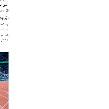
ترجی
اگست 5,
پاکست
مواد ک
کہ یو
اکثر
]