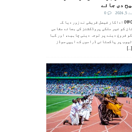
ح دی جائے
 2026
0
👍0👎0💬0 اداکار فیصل قریشی نے زور دیا کہ
ان کو غیر ملکی پروڈکشنز کی بجائے مقامی
و فروغ دینے پر توجہ دینی چاہیے، اور کہا
ٹیوب پر پاکستانی ڈراموں کے ایپی سوڈز
[...