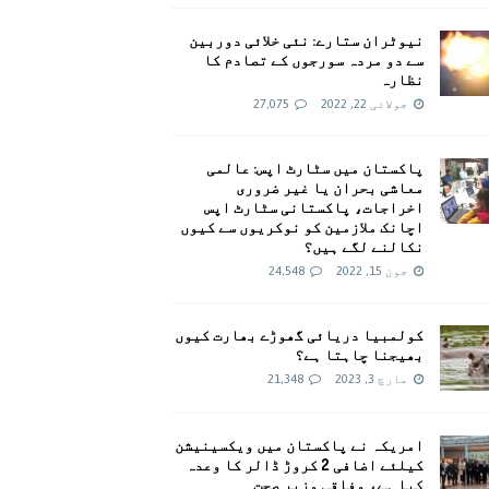
نیوٹران ستارے: نئی خلائی دوربین
سے دو مردہ سورجوں کے تصادم کا
نظارہ
جولائی 22, 2022
27,075
پاکستان میں سٹارٹ اپس: عالمی
معاشی بحران یا غیر ضروری
اخراجات، پاکستانی سٹارٹ اپس
اچانک ملازمین کو نوکریوں سے کیوں
نکالنے لگے ہیں؟
جون 15, 2022
24,548
کولمبیا دریائی گھوڑے بھارت کیوں
بھیجنا چاہتا ہے؟
مارچ 3, 2023
21,348
امريکہ نے پاکستان میں ویکسینیشن
کیلئے اضافی 2 کروڑ ڈالر کا وعدہ
کیا ہے، وفاقی وزیر صحت