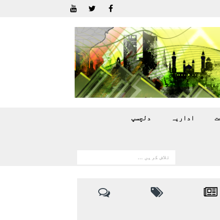
ت
اداريہ
دلچسپ