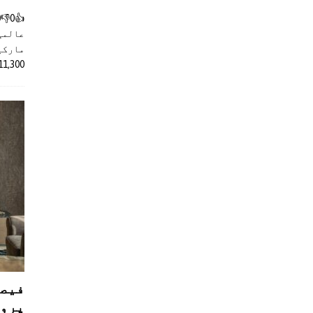
عالمی
مارکیٹ
11,300 روپے کے اضافے کے بعد 4 لا
فیصل
پروڈ