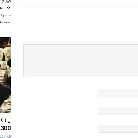
سے چان
تصدیق
پاکس
11,300 روپے کا 
اگست 7,