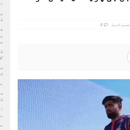
سٹیڈیم پر کام جلد شروع کرنے کا فیصلہ کر لیا
پاکستان
اس
 حصہ چاند سے ٹکرا گیا
تازہ ترين
کا
چسپ
,
کھيل
2
فی
پر
جا
کا
‘ل
سی
کر
مش
کی
ام
مد