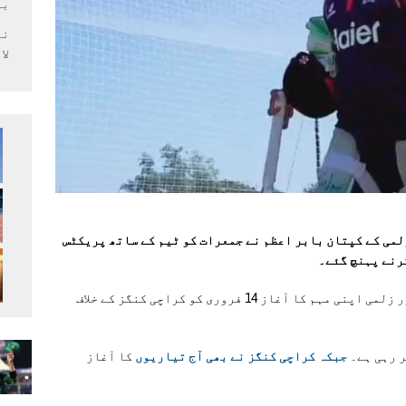
بر
لا
لمی کے کپتان بابر اعظم نے جمعرات کو ٹیم کے ساتھ پریکٹس
کرنے پہنچ گئے۔
پاکستان سپر لیگ کے آٹھویں ایڈیشن میں پشاور زلمی اپنی مہم کا آغاز 14 فروری کو کراچی کنگز کے خلاف
ر رہی ہے۔
جبکہ کراچی کنگز نے بھی آج تیاریوں
کا آغاز