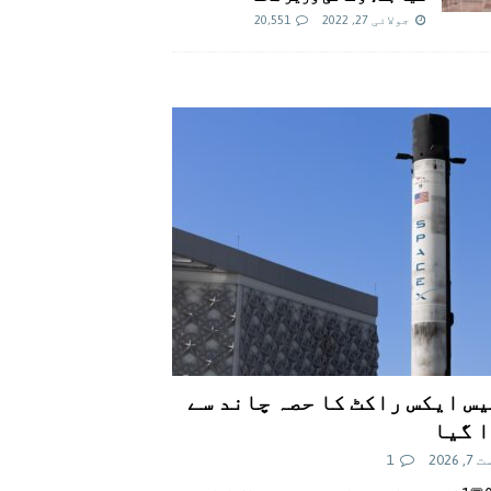
جولائی 27, 2022
20,551
س ایکس راکٹ کا حصہ چاند سے
 گیا
 2026
1