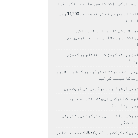
پیس ایکس راکٹ کا حصہ چاند سے ٹکرا گیا
پاکستان میں سونے کی قیمت میں 11,300 روپے
 اضافہ
صل قریشی کا مطالبہ: غیر ملکی
وڈکشنز پر مقامی مواد کو ترجیح دی
ئے
من ویلتھ گیمز کے اختتام پر کھلاڑی
اپتہ’
 ڈی اے نے کرکٹ اسٹیڈیم پر کام جلد شروع
نے کا فیصلہ کر لیا
رقی ایشیا ‘بے رحم گرمی’ کی لپیٹ میں
سام سنگ گلیکسی ایس 27 الٹرا سے ایک
مرا ہٹا دے گا.
ریکی خزانہ نے ین مارکیٹ میں تاریخی
اخلت کی
مردوں کے کرکٹ ورلڈ کپ 2027 کے مقامات اور