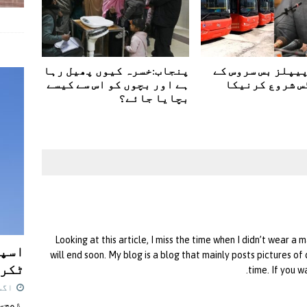
پیپلز بس سروس کے
پنجاب:خسرہ کیوں پھیل رہا
س شروع کرنیکا
ہے اور بچوں کو اس سے کیسے
بچایا جائے؟
Looking at this article, I miss the time when I didn’t wear a 
اسپی
will end soon. My blog is a blog that mainly posts pictures o
ٹکرا
time. If you w
اگست 7,