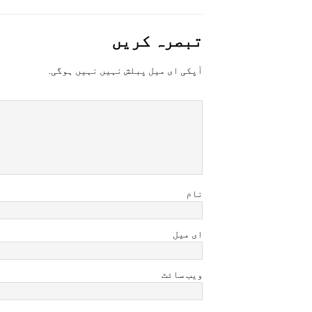
تبصرہ کريں
آپکی ای ميل پبلش نہيں نہيں ہوگی.
نام
ای میل
ویب سائٹ