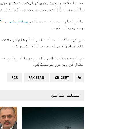
جمعرات کو دونوں ٹیموں کو ایک ساتھ شام میں 
ساتھیوں سے قبل دوپہر میں ہی پریکٹس کے لیے 
بابر اعظم نے حنیف محمد ہائی
پرفارمنس سینٹر
وہ موجود نہ تھے۔
ذرائع کا کہنا ہے کہ بابر اعظم شام کی فلائٹ 
شاداب خان کے ولیمے میں شرکت کریں گے۔
ذرائع نے بتایا کہ وہ اپنی پریکٹس روٹین نہیں
نکال کر بھرپور ٹریننگ کی۔
PCB
PAKISTAN
CRICKET
متعلقہ مضامین