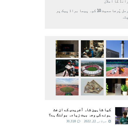
انڈ کا اعلان
نرمل پُرجا سمیت 10 کوہ پیما براڈ پیک پر
پتہ
کیا شاہین شاہ آفریدی کے ان فٹ
ہونے کی وجہ بہت زیادہ بولنگ ہے؟
جولائی 22, 2022
30,318