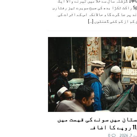
👍0👎0💬1 گزشتہ سال سے خلا میں تیرنے والا ایک
SpaceX راکٹ ٹکڑا بدھ کی صبح سویرے تیز رفتاری
د پر جا گرے گا، حالانکہ اس کے اثرات کی
 کم از کم کئی گھنٹوں
[...]
تان میں سونے کی قیمت میں
اضافہ
 2026
0