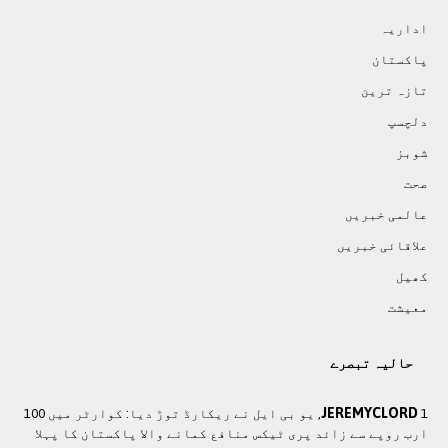
اداريہ
پاکستان
تازہ ترين
دلچسپ
شوبز
صحت
عالمی خبريں
علاقائی خبريں
کھيل
معيشت
حالیہ تبصرے
JEREMYCLORD
1, یو بی ایل نے ریکارڈ توڑ دیا: کوارٹر میں 100
ارب روپے سے زائد پری ٹیکس منافع کمانے والا پاکستان کا پہلا