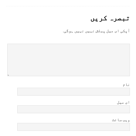
تبصرہ کريں
آپکی ای ميل پبلش نہيں نہيں ہوگی.
نام
ای میل
ویب سائٹ