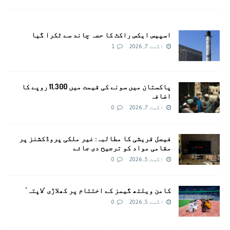
اسپیس ایکس راکٹ کا حصہ چاند سے ٹکرا گیا
اگست 7, 2026
1
پاکستان میں سونے کی قیمت میں 11,300 روپے کا
اضافہ
اگست 7, 2026
0
فیصل قریشی کا مطالبہ: غیر ملکی پروڈکشنز پر
مقامی مواد کو ترجیح دی جائے
اگست 5, 2026
0
کامن ویلتھ گیمز کے اختتام پر کھلاڑی ‘لاپتہ’
اگست 5, 2026
0