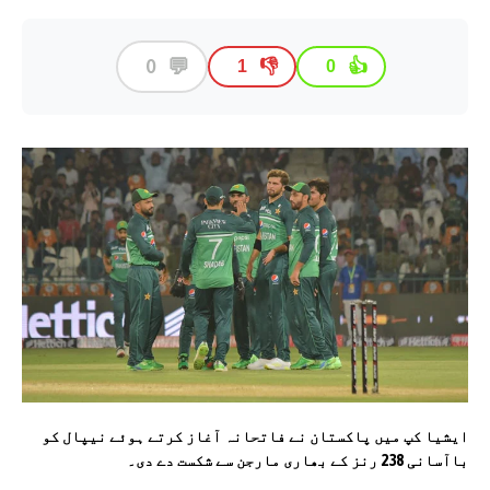
💬
0
👎
👍
1
0
ایشیا کپ میں پاکستان نے فاتحانہ آغاز کرتے ہوئے نیپال کو
باآسانی 238 رنز کے بھاری مارجن سے شکست دے دی۔