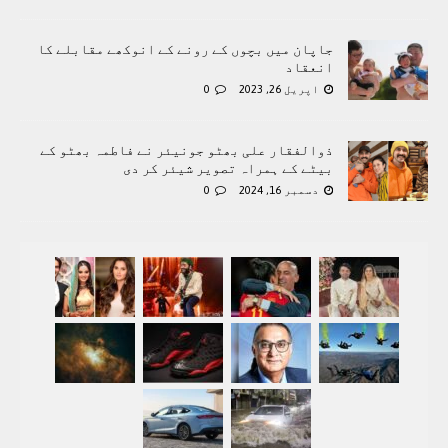
جاپان میں بچوں کے رونے کے انوکھے مقابلے کا
انعقاد
اپریل 26, 2023
0
ذوالفقار علی بھٹو جونیئر نے فاطمہ بھٹو کے
بیٹے کے ہمراہ تصویر شیئر کر دی
دسمبر 16, 2024
0