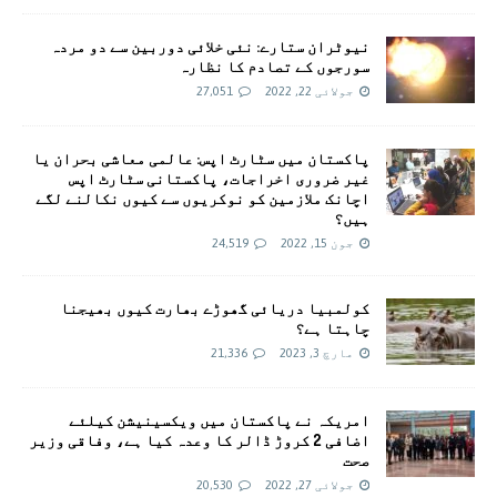
نیوٹران ستارے: نئی خلائی دوربین سے دو مردہ
سورجوں کے تصادم کا نظارہ
جولائی 22, 2022
27,051
پاکستان میں سٹارٹ اپس: عالمی معاشی بحران یا
غیر ضروری اخراجات، پاکستانی سٹارٹ اپس
اچانک ملازمین کو نوکریوں سے کیوں نکالنے لگے
ہیں؟
جون 15, 2022
24,519
کولمبیا دریائی گھوڑے بھارت کیوں بھیجنا
چاہتا ہے؟
مارچ 3, 2023
21,336
امريکہ نے پاکستان میں ویکسینیشن کیلئے
اضافی 2 کروڑ ڈالر کا وعدہ کیا ہے، وفاقی وزیر
صحت
جولائی 27, 2022
20,530