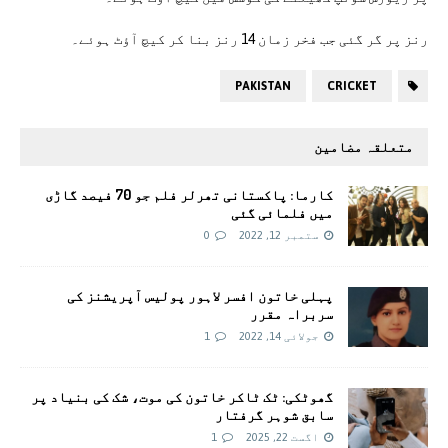
رنز پر گر گئی جب فخر زمان 14 رنز بنا کر کیچ آؤٹ ہوئے۔
PAKISTAN
CRICKET
متعلقہ مضامین
کارما: پاکستانی تھرلر فلم جو 70 فیصد گاڑی
میں فلمائی گئی
ستمبر 12, 2022
0
پہلی خاتون افسر لاہور پولیس آپریشنز کی
سربراہ مقرر
جولائی 14, 2022
1
گھوٹکی: ٹک ٹاکر خاتون کی موت، شک کی بنیاد پر
سابق شوہر گرفتار
اگست 22, 2025
1