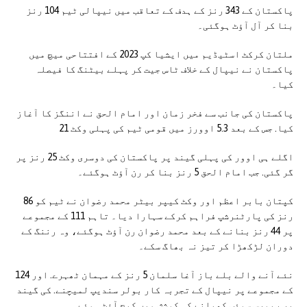
پاکستان کے 343 رنز کے ہدف کے تعاقب میں نیپالی ٹیم 104 رنز
بنا کر آل آؤٹ ہوگئی۔
ملتان کرکٹ اسٹیڈیم میں ایشیا کپ 2023 کے افتتاحی میچ میں
پاکستان نے نیپال کے خلاف ٹاس جیت کر پہلے بیٹنگ کا فیصلہ
کیا۔
پاکستان کی جانب سے فخر زمان اور امام الحق نے اننگز کا آغاز
کیا. جس کے بعد 5.3 اوورز میں قومی ٹیم کی پہلی وکٹ 21
اگلے ہی اوور کی پہلی گیند پر پاکستان کی دوسری وکٹ 25 رنز پر
گر گئی. جب امام الحق 5 رنز بنا کر رن آؤٹ ہوگئے۔
کپتان بابر اعظم اور وکٹ کیپر بیٹر محمد رضوان نے ٹیم کو 86
رنز کی پارٹنرشپ فراہم کرکے سہارا دیا۔ تاہم 111 کے مجموعے
پر 44 رنز بنانے کے بعد محمد رضوان رن آؤٹ ہوگئے، وہ رننگ کے
دوران لڑکھڑا کر تیز نہ بھاگ سکے۔
نئے آنے والے بلے باز آغا سلمان 5 رنز کے مہمان ٹھہرے. اور 124
کے مجموعے پر نیپال کے تجربہ کار بولر سندیپ لمیچنے. کی گیند
پر ریورس سوئپ کھیلنے کی کوشش میں کیچ آؤٹ ہوئے۔