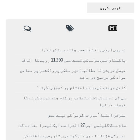
اسپیس ایکس راکٹ کا حصہ چاند سے ٹکرا گیا
پاکستان میں سونے کی قیمت میں 11,300 روپے کا اضافہ
فیصل قریشی کا مطالبہ: غیر ملکی پروڈکشنز پر مقامی
مواد کو ترجیح دی جائے
کامن ویلتھ گیمز کے اختتام پر کھلاڑی ‘لاپتہ’
سی ڈی اے نے کرکٹ اسٹیڈیم پر کام جلد شروع کرنے کا
فیصلہ کر لیا
مشرقی ایشیا ‘بے رحم گرمی’ کی لپیٹ میں
سام سنگ گلیکسی ایس 27 الٹرا سے ایک کیمرا ہٹا دے گا.
امریکی خزانہ نے ین مارکیٹ میں تاریخی مداخلت کی