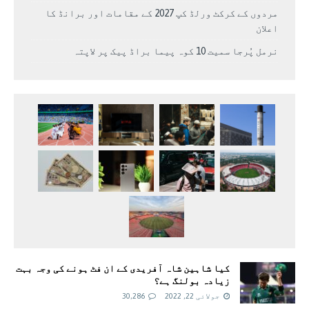
مردوں کے کرکٹ ورلڈ کپ 2027 کے مقامات اور برانڈ کا
اعلان
نرمل پُرجا سمیت 10 کوہ پیما براڈ پیک پر لاپتہ
کیا شاہین شاہ آفریدی کے ان فٹ ہونے کی وجہ بہت
زیادہ بولنگ ہے؟
جولائی 22, 2022
30,286