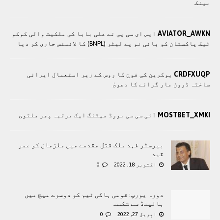
بینک
AVIATOR_AWKN
ایس ای سی پی نے علی بابا کی ملکیت والی کوکو
ٹیک پاکستان کو بائی نو پے لیٹر (BNPL) کا لائسنس جاری کر دیا
CRDFXUQP
یوکرین کی فوج کا روس کے زیر استعمال ایرانی
ساختہ ڈرون مار گرانے کا دعویٰ
MOSTBET_XMKI
آئی سی سی بورڈ میٹنگ ایک مرتبہ پھر ملتوی
بیرسٹر فہد ملک قتل مقدمے میں ملزمان کو عمر
قید
اکتوبر 18, 2022
0
دورہ یورپ: قومی ہاکی ٹیم کو دوسرے میچ میں
ہالینڈ سے شکست
اپریل 27, 2022
0