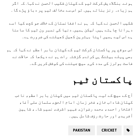
ہوئے. بنگلادیش کرکٹ ٹیم کے کپتان شکیب الحسن نے کہا. کہ اگر
ہم زیادہ رنز بناتے ہیں. تو اس سے مخالف ٹیم پر دباؤ پڑے گا۔
شکیب الحسن نے کہا کہ ہم نے افغانستان کے خلاف جو کچھ کیا اسے
دہرانا چاہتے ہیں. لیکن ہمیں. دنیا کی نمبر ون ٹیم کا سامنا
ہے اس لیے ہمیں اپنا بہترین کھیل کھیلنے کی ضرورت ہے۔
اس موقع پر پاکستان کرکٹ ٹیم کے کپتان بابر اعظم نے کہا کہ ہم
بھی پہلے بیٹنگ ہی کرتے، گزشتہ رات ہم نے دیکھا کہ حالات نے
فاسٹ بولرز کی مدد کی، میچ جیتنے کی کوشش کریں گے۔
پاکستان ٹیم
آج کے میچ کے لیے. پاکستان ٹیم میں کپتان بابر اعظم، نائب
کپتان شاداب خان، فخر زمان. امام الحق، سلمان علی آغا،
افتخار احمد، محمد رضوان، فہیم اشرف، نسیم شاہ، شاہین
آفریدی اور حارث رؤف شامل ہیں۔
PAKISTAN
CRICKET