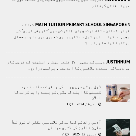
مبینہ قاتل گرفتار
MATH TUITION PRIMARY SCHOOL SINGAPORE
3 گھنٹے
قبلپاکستان سٹاک ایکسچینج: انڈیکس میں ’تاریخی تیزی‘ کی
وجوہات کیا ہے اور کون سے کاروباری شعبوں میں مثبت رحجان
ریکارڈ کیا جا رہا ہے؟
JUSTINNUM
دہلی کے مشہور لال قلعہ میٹرو اسٹیشن کے قریب کار
بم دھماکہ: متعدد ہلاکتوں کا انديشہ، پولیس ذرائع۔
ڈبل روٹی میں چوہے کی باقیات ملنے کے بعد
کمپنی کا اپنے گاہگوں کو پیسے واپس کرنے کا
اعلان
مئی 14, 2024
3
آدھی رات کو کھانے کی تلاش میں نکلی خاتون نے1
ملین ڈالرز کی لاٹری جیت لی
دسمبر 12, 2025
7