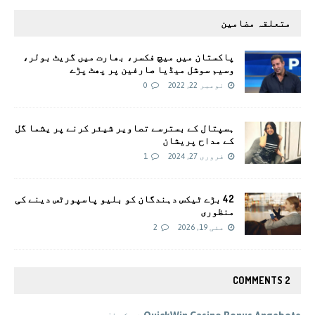
متعلقہ مضامین
پاکستان میں میچ فکسر، بھارت میں گریٹ بولر،
وسیم سوشل میڈیا صارفین پر پھٹ پڑے
نومبر 22, 2022
0
ہسپتال کے بسترسے تصاویر شیئر کرنے پر یشما گل
کے مداح پریشان
فروری 27, 2024
1
42 بڑے ٹیکس دہندگان کو بلیو پاسپورٹس دینے کی
منظوری
مئی 19, 2026
2
2 COMMENTS