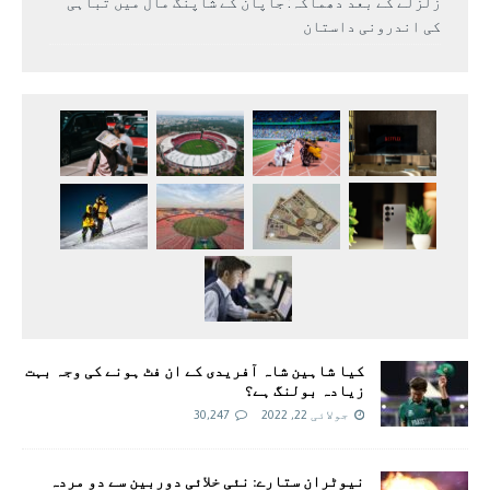
زلزلے کے بعد دھماکہ: جاپان کے شاپنگ مال میں تباہی
کی اندرونی داستان
کیا شاہین شاہ آفریدی کے ان فٹ ہونے کی وجہ بہت
زیادہ بولنگ ہے؟
جولائی 22, 2022
30,247
نیوٹران ستارے: نئی خلائی دوربین سے دو مردہ