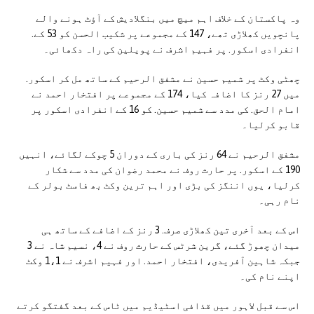
وہ پاکستان کے خلاف اہم میچ میں بنگلادیش کے آؤٹ ہونے والے
پانچویں کھلاڑی تھے، 147 کے مجموعے پر شکیب الحسن کو 53 کے.
انفرادی اسکور. پر فہیم اشرف نے پویلین کی راہ دکھائی۔
چھٹی وکٹ پر شمیم حسین نے مشفق الرحیم کے ساتھ مل کر اسکور.
میں 27 رنز کا اضافہ کیا، 174 کے مجموعے پر افتخار احمد نے
امام الحق. کی مدد سے شمیم حسین. کو 16 کے انفرادی اسکور پر
قابو کرلیا۔
مشفق الرحیم نے 64 رنز کی باری کے دوران 5 چوکے لگائے، انہیں
190 کے اسکور. پر حارث روف نے محمد رضوان کی مدد سے شکار
کرلیا، یوں اننگز کی بڑی اور اہم ترین وکٹ بھ فاسٹ بولر کے
نام رہی۔
اس کے بعد آخری تین کھلاڑی صرف. 3 رنز کے اضافے کے ساتھ ہی
میدان چھوڑ گئے، گرین شرٹس کے حارث روف نے 4، نسیم شاہ نے 3
جبکہ شاہین آفریدی، افتخار احمد. اور فہیم اشرف نے 1،1 وکٹ
اپنے نام کی۔
اس سے قبل لاہور میں قذافی اسٹیڈیم میں ٹاس کے بعد گفتگو کرتے