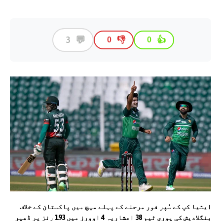
💬
3
👎
👍
0
0
ایشیا کپ کے سُپر فور مرحلے کے پہلے میچ میں پاکستان کے خلاف
بنگلادیش کی پوری ٹیم 38 اعشاریہ 4 اوورز میں 193 رنز پر ڈھیر