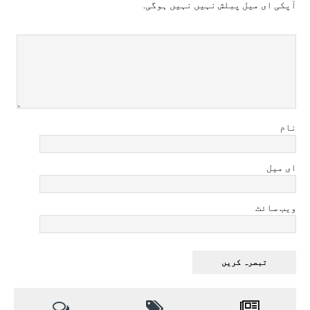
آپکی ای ميل پبلش نہيں نہيں ہوگی.
نام
ای میل
ویب سائٹ