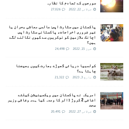
سورجوں کے تصادم کا نظارہ
جولائی 22, 2022
27,026
پاکستان میں سٹارٹ اپس: عالمی معاشی بحران یا
غیر ضروری اخراجات، پاکستانی سٹارٹ اپس
اچانک ملازمین کو نوکریوں سے کیوں نکالنے لگے
ہیں؟
جون 15, 2022
24,498
کولمبیا دریائی گھوڑے بھارت کیوں بھیجنا
چاہتا ہے؟
مارچ 3, 2023
21,322
امريکہ نے پاکستان میں ویکسینیشن کیلئے
اضافی 2 کروڑ ڈالر کا وعدہ کیا ہے، وفاقی وزیر
صحت
جولائی 27, 2022
20,491