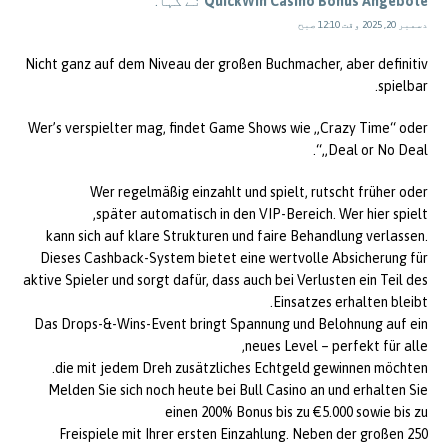
QuickWin Casino Bonus Angebote
نے کہا:
دسمبر 20, 2025 وقت 12:10 صبح
Nicht ganz auf dem Niveau der großen Buchmacher, aber definitiv
spielbar.
Wer’s verspielter mag, findet Game Shows wie „Crazy Time“ oder
„Deal or No Deal“.
Wer regelmäßig einzahlt und spielt, rutscht früher oder
später automatisch in den VIP-Bereich. Wer hier spielt,
kann sich auf klare Strukturen und faire Behandlung verlassen.
Dieses Cashback-System bietet eine wertvolle Absicherung für
aktive Spieler und sorgt dafür, dass auch bei Verlusten ein Teil des
Einsatzes erhalten bleibt.
Das Drops-&-Wins-Event bringt Spannung und Belohnung auf ein
neues Level – perfekt für alle,
die mit jedem Dreh zusätzliches Echtgeld gewinnen möchten.
Melden Sie sich noch heute bei Bull Casino an und erhalten Sie
einen 200% Bonus bis zu €5.000 sowie bis zu
250 Freispiele mit Ihrer ersten Einzahlung. Neben der großen