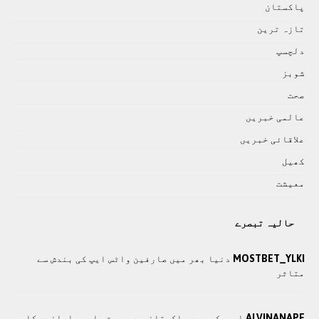
پاکستان
تازہ ترين
دلچسپ
شوبز
صحت
عالمی خبريں
علاقائی خبريں
کھيل
معيشت
حالیہ تبصرے
MOSTBET_YLKI
دنیا بھر میں صارفین واٹس ایپ کی بندش سے
متاثر
ALVINANAPE
امریکہ میں پاکستانیوں سمیت چار مسلمانوں کا