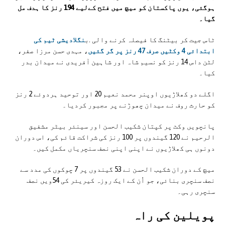
ہوگئی، یوں پاکستان کو میچ میں فتح کےلیے 194 رنز کا ہدف مل
گیا۔
ٹاس جیت کر بیٹنگ کا فیصلہ کرنے والی .ب
نگلادیشی ٹیم کی
ابتدائی 4 وکٹیں صرف 47 رنز پر گر گئیں
، مہدی حسن مرزا صفر،
لٹن داس 14 رنز کو نسیم شاہ اور شاہین آفریدی نے میدان بدر
کیا۔
اگلے دو کھلاڑیوں اوپنر محمد نعیم 20 اور توحید ہردوئے 2 رنز
کو حارث روف نے میدان چھوڑنے پر مجبور کردیا۔
پانچویں وکٹ پر کپتان شکیب الحسن اور سینئر بیٹر مشفیق
الرحیم نے 120 گیندوں پر 100 رنز کی شراکت قائم کی، اس دوران
دونوں ہی کھلاڑیوں نے اپنی اپنی نصف سنچریاں مکمل کیں۔
میچ کے دوران شکیب الحسن نے 53 گیندوں پر 7 چوکوں کی مدد سے
نصف سنچری بنائی، جو اُن کے ایک روزہ کیریئر کی 54ویں نصف
سنچری رہی۔
پویلین کی راہ