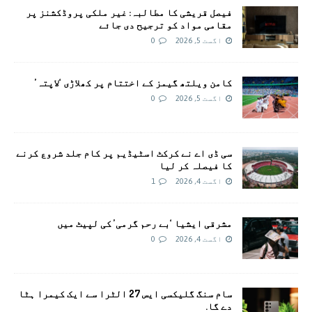
فیصل قریشی کا مطالبہ: غیر ملکی پروڈکشنز پر
مقامی مواد کو ترجیح دی جائے
اگست 5, 2026
0
کامن ویلتھ گیمز کے اختتام پر کھلاڑی ‘لاپتہ’
اگست 5, 2026
0
سی ڈی اے نے کرکٹ اسٹیڈیم پر کام جلد شروع کرنے
کا فیصلہ کر لیا
اگست 4, 2026
1
مشرقی ایشیا ‘بے رحم گرمی’ کی لپیٹ میں
اگست 4, 2026
0
سام سنگ گلیکسی ایس 27 الٹرا سے ایک کیمرا ہٹا
دے گا.