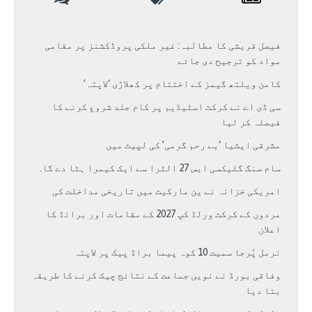
فیصل قریشی کا مطالبہ: غیر ملکی پروڈکشنز پر مقامی
مواد کو ترجیح دی جائے
کامن ویلتھ گیمز کے اختتام پر کھلاڑی ‘لاپتہ’
سی ڈی اے نے کرکٹ اسٹیڈیم پر کام جلد شروع کرنے کا
فیصلہ کر لیا
مشرقی ایشیا ‘بے رحم گرمی’ کی لپیٹ میں
سام سنگ گلیکسی ایس 27 الٹرا سے ایک کیمرا ہٹا دے گا.
امریکی خزانہ نے ین مارکیٹ میں تاریخی مداخلت کی
مردوں کے کرکٹ ورلڈ کپ 2027 کے مقامات اور برانڈ کا
اعلان
نرمل پُرجا سمیت 10 کوہ پیما براڈ پیک پر لاپتہ
وفاقی بورڈ نے نویں جماعت کے نتائج چیک کرنے کا طریقہ
بتا دیا