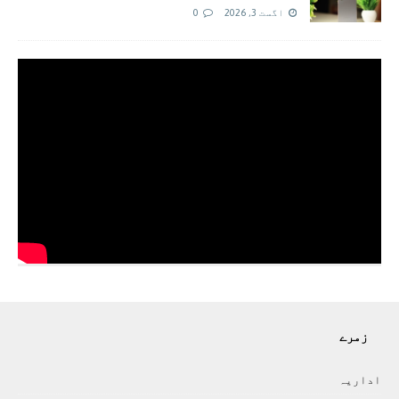
اگست 3, 2026
0
زمرے
اداريہ