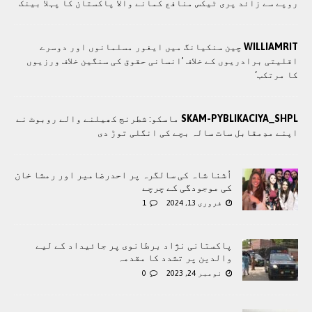
روپے سے زائد پری ٹیکس منافع کمانے والا پاکستان کا پہلا بینک
WILLIAMRIT
چین سنکیانگ میں ایغور مسلمانوں اور دوسرے
اقلیتی برادريوں کے خلاف ’انسانی حقوق کی سنگین خلاف ورزیوں
کا مرتکب‘
SKAM-PYBLIKACIYA_SHPL
ماسکو: شطرنج کھیلنے والے روبوٹ نے
اپنے مدِمقابل سات سالہ بچے کی انگلی توڑ دی
اُشنا شاہ کی سالگرہ پر احدرضامیر اور رمشا خان
کی موجودگی کے چرچے
فروری 13, 2024
1
پاکستانی نژاد برطانوی پر جائیداد کے لیے
والدین پر تشدد کا مقدمہ
نومبر 24, 2023
0