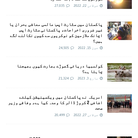
جولائی 22, 2022
27,035
پاکستان میں سٹارٹ اپس: عالمی معاشی بحران یا
غیر ضروری اخراجات، پاکستانی سٹارٹ اپس
اچانک ملازمین کو نوکریوں سے کیوں نکالنے لگے
ہیں؟
جون 15, 2022
24,505
کولمبیا دریائی گھوڑے بھارت کیوں بھیجنا
چاہتا ہے؟
مارچ 3, 2023
21,324
امريکہ نے پاکستان میں ویکسینیشن کیلئے
اضافی 2 کروڑ ڈالر کا وعدہ کیا ہے، وفاقی وزیر
صحت
جولائی 27, 2022
20,499