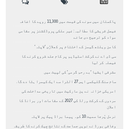
پاکستان میں سونے کی قیمت میں 11,300 روپے کا اضافہ
فیصل قریشی کا مطالبہ: غیر ملکی پروڈکشنز پر مقامی
مواد کو ترجیح دی جائے
کامن ویلتھ گیمز کے اختتام پر کھلاڑی ‘لاپتہ’
سی ڈی اے نے کرکٹ اسٹیڈیم پر کام جلد شروع کرنے کا
فیصلہ کر لیا
مشرقی ایشیا ‘بے رحم گرمی’ کی لپیٹ میں
سام سنگ گلیکسی ایس 27 الٹرا سے ایک کیمرا ہٹا دے گا.
امریکی خزانہ نے ین مارکیٹ میں تاریخی مداخلت کی
مردوں کے کرکٹ ورلڈ کپ 2027 کے مقامات اور برانڈ کا
اعلان
نرمل پُرجا سمیت 10 کوہ پیما براڈ پیک پر لاپتہ
وفاقی بورڈ نے نویں جماعت کے نتائج چیک کرنے کا طریقہ