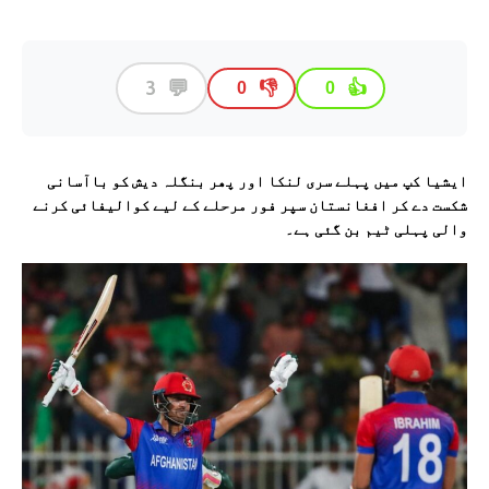
💬
3
👎
👍
0
0
ایشیا کپ میں پہلے سری لنکا اور پھر بنگلہ دیش کو باآسانی
شکست دے کر افغانستان سپر فور مرحلے کے لیے کوالیفائی کرنے
والی پہلی ٹیم بن گئی ہے۔