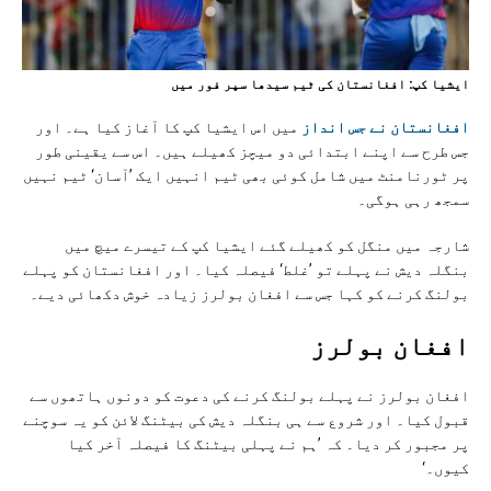
ايشيا کپ: افغانستان کی ٹيم سيدھا سپر فور ميں
افغانستان نے جس انداز
میں اس ایشیا کپ کا آغاز کیا ہے۔ اور
جس طرح سے اپنے ابتدائی دو میچز کھیلے ہیں۔ اس سے یقینی طور
پر ٹورنامنٹ میں شامل کوئی بھی ٹیم انہیں ایک ’آسان‘ ٹیم نہیں
سمجھ رہی ہوگی۔
شارجہ میں منگل کو کھیلے گئے ایشیا کپ کے تیسرے میچ میں
بنگلہ دیش نے پہلے تو ’غلط‘ فیصلہ کیا۔ اور افغانستان کو پہلے
بولنگ کرنے کو کہا جس سے افغان بولرز زیادہ خوش دکھائی دیے۔
افغان بولرز
افغان بولرز نے پہلے بولنگ کرنے کی دعوت کو دونوں ہاتھوں سے
قبول کیا۔ اور شروع سے ہی بنگلہ دیش کی بیٹنگ لائن کو یہ سوچنے
پر مجبور کر دیا۔ کہ ’ہم نے پہلی بیٹنگ کا فیصلہ آخر کیا
کیوں۔‘