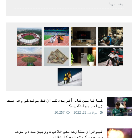
بتا دیا
کیا شاہین شاہ آفریدی کے ان فٹ ہونے کی وجہ بہت
زیادہ بولنگ ہے؟
جولائی 22, 2022
30,257
نیوٹران ستارے: نئی خلائی دوربین سے دو مردہ
سورجوں کے تصادم کا نظارہ