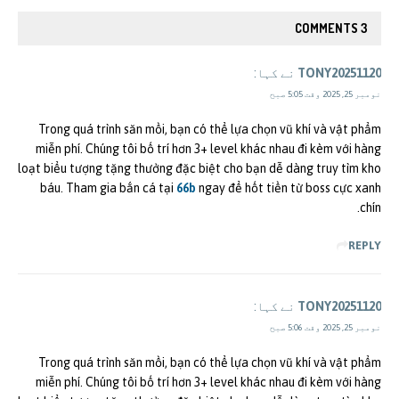
3 COMMENTS
TONY20251120
نے کہا:
نومبر 25, 2025 وقت 5:05 صبح
Trong quá trình săn mồi, bạn có thể lựa chọn vũ khí và vật phẩm
miễn phí. Chúng tôi bố trí hơn 3+ level khác nhau đi kèm với hàng
loạt biểu tượng tặng thưởng đặc biệt cho bạn dễ dàng truy tìm kho
báu. Tham gia bắn cá tại
66b
ngay để hốt tiền từ boss cực xanh
chín.
REPLY
TONY20251120
نے کہا:
نومبر 25, 2025 وقت 5:06 صبح
Trong quá trình săn mồi, bạn có thể lựa chọn vũ khí và vật phẩm
miễn phí. Chúng tôi bố trí hơn 3+ level khác nhau đi kèm với hàng