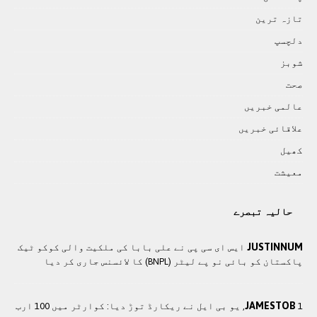
تازہ ترين
دلچسپ
شوبز
صحت
عالمی خبريں
علاقائی خبريں
کھيل
معيشت
حالیہ تبصرے
JUSTINNUM
ایس ای سی پی نے علی بابا کی ملکیت والی کوکو ٹیک
پاکستان کو بائی نو پے لیٹر (BNPL) کا لائسنس جاری کر دیا
JAMESTOB
1, یو بی ایل نے ریکارڈ توڑ دیا: کوارٹر میں 100 ارب