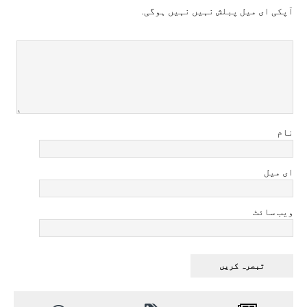
آپکی ای ميل پبلش نہيں نہيں ہوگی.
نام
ای میل
ویب سائٹ