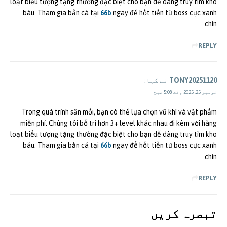
loạt biểu tượng tặng thưởng đặc biệt cho bạn dễ dàng truy tìm kho
báu. Tham gia bắn cá tại
66b
ngay để hốt tiền từ boss cực xanh
chín.
REPLY
TONY20251120
نے کہا:
نومبر 25, 2025 وقت 5:08 صبح
Trong quá trình săn mồi, bạn có thể lựa chọn vũ khí và vật phẩm
miễn phí. Chúng tôi bố trí hơn 3+ level khác nhau đi kèm với hàng
loạt biểu tượng tặng thưởng đặc biệt cho bạn dễ dàng truy tìm kho
báu. Tham gia bắn cá tại
66b
ngay để hốt tiền từ boss cực xanh
chín.
REPLY
تبصرہ کريں