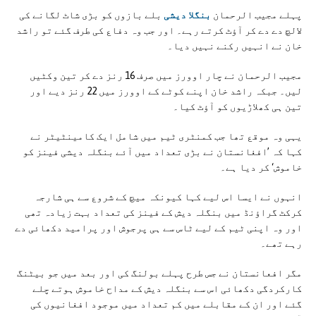
پہلے مجیب الرحمان
بنگلا دیشی
بلے بازوں کو بڑی شاٹ لگانے کی
لالچ دے دے کر آؤٹ کرتے رہے۔ اور جب وہ دفاع کی طرف گئے تو راشد
خان نے انہیں رکنے نہیں دیا۔
مجیب الرحمان نے چار اوورز میں صرف 16 رنز دے کر تین وکٹیں
لیں۔ جبکہ راشد خان اپنے کوٹے کے اوورز میں 22 رنز دیے اور
تین ہی کھلاڑیوں کو آؤٹ کیا۔
یہی وہ موقع تھا جب کمنٹری ٹیم میں شامل ایک کامینٹیٹر نے
کہا کہ ’افغانستان نے بڑی تعداد میں آئے بنگلہ دیشی فینز کو
خاموش‘ کر دیا ہے۔
انہوں نے ایسا اس لیے کہا کیونکہ میچ کے شروع سے ہی شارجہ
کرکٹ گراؤنڈ میں بنگلہ دیش کے فینز کی تعداد بہت زیادہ تھی
اور وہ اپنی ٹیم کے لیے ٹاس سے ہی پرجوش اور پرامید دکھائی دے
رہے تھے۔
مگر افعانستان نے جس طرح پہلے بولنگ کی اور بعد میں جو بیٹنگ
کارکردگی دکھائی اس سے بنگلہ دیش کے مداح خاموش ہوتے چلے
گئے اور ان کے مقابلے میں کم تعداد میں موجود افغانیوں کی