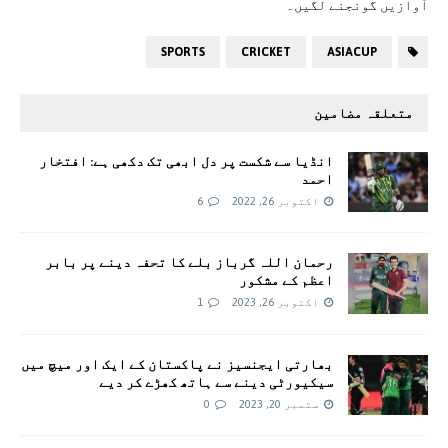
آوازیں گونجنے لگیں۔
SPORTS
CRICKET
ASIACUP
متعلقہ مضامین
انڈیا سے شکست پر دل ابھی تک دکھی ہے: افتخار
احمد
اکتوبر 26, 2022
6
رحمان اللہ گرباز بلے کا تحفہ دینے پر بابر
اعظم کے مشکور
اکتوبر 26, 2023
1
بھارتی ایجنسیز نے پاکستان کے ایک اور میچ میں
سیکیورٹی دینے سے ہاتھ کھڑے کر دیے
ستمبر 20, 2023
0