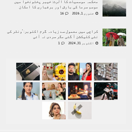
محکمہ موسمیات کا الرٹ: خیبر پختونخوا میں
موسم سرما کی بارش اور برفباری کا امکان
جنوری 1, 2026
16
کراچی میں معمول سے زیادہ گرم اکتوبر: ’ونٹر کی
نئی کلیکشن آ گئی مگر سردی نہ آئی
اکتوبر 31, 2024
1