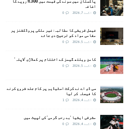
پاکستان میں سونے کی قیمت میں 11,300 روپے کا
اضافہ
اگست 7, 2026
0
فیصل قریشی کا مطالبہ: غیر ملکی پروڈکشنز پر
مقامی مواد کو ترجیح دی جائے
اگست 5, 2026
0
کامن ویلتھ گیمز کے اختتام پر کھلاڑی ‘لاپتہ’
اگست 5, 2026
0
سی ڈی اے نے کرکٹ اسٹیڈیم پر کام جلد شروع کرنے
کا فیصلہ کر لیا
اگست 4, 2026
1
مشرقی ایشیا ‘بے رحم گرمی’ کی لپیٹ میں
اگست 4, 2026
0