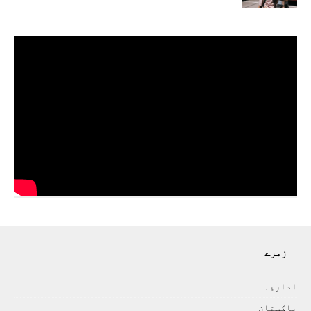
زمرے
اداريہ
پاکستان