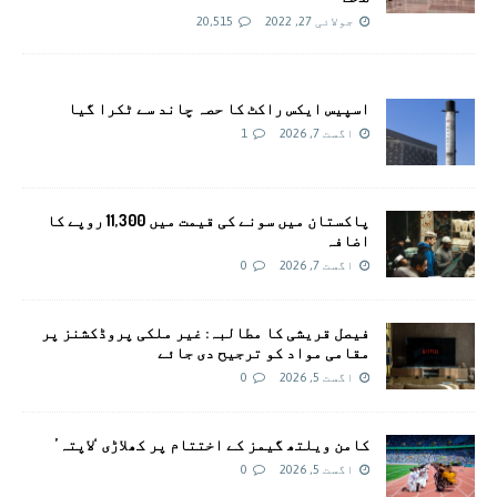
جولائی 27, 2022
20,515
اسپیس ایکس راکٹ کا حصہ چاند سے ٹکرا گیا
اگست 7, 2026
1
پاکستان میں سونے کی قیمت میں 11,300 روپے کا
اضافہ
اگست 7, 2026
0
فیصل قریشی کا مطالبہ: غیر ملکی پروڈکشنز پر
مقامی مواد کو ترجیح دی جائے
اگست 5, 2026
0
کامن ویلتھ گیمز کے اختتام پر کھلاڑی ‘لاپتہ’
اگست 5, 2026
0