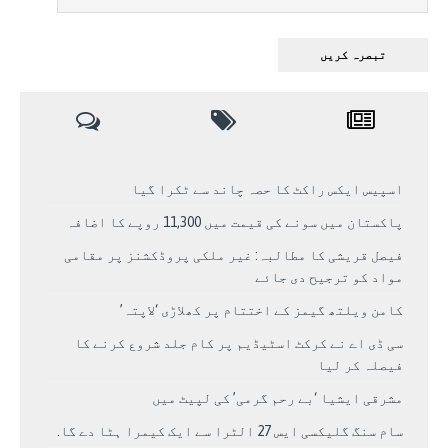
اسپیس ایکس راکٹ کا حصہ چاند سے ٹکرا گیا
پاکستان میں سونے کی قیمت میں 11,300 روپے کا اضافہ
فیصل قریشی کا مطالبہ: غیر ملکی پروڈکشنز پر مقامی
مواد کو ترجیح دی جائے
کامن ویلتھ گیمز کے اختتام پر کھلاڑی ‘لاپتہ’
سی ڈی اے نے کرکٹ اسٹیڈیم پر کام جلد شروع کرنے کا
فیصلہ کر لیا
مشرقی ایشیا ‘بے رحم گرمی’ کی لپیٹ میں
سام سنگ گلیکسی ایس 27 الٹرا سے ایک کیمرا ہٹا دے گا.