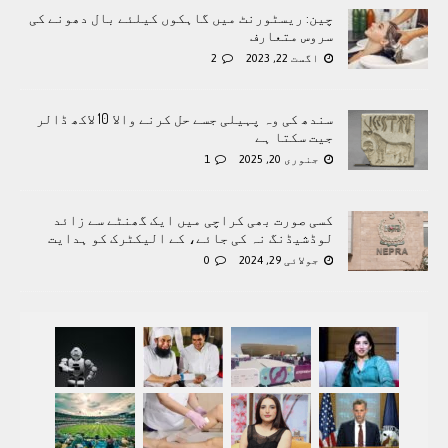
چین: ریسٹورنٹ میں گاہکوں کیلئے بال دھونے کی
سروس متعارف
اگست 22, 2023
2
سندھ کی وہ پہیلی جسے حل کرنے والا 10 لاکھ ڈالر
جیت سکتا ہے
جنوری 20, 2025
1
کسی صورت بھی کراچی میں ایک گھنٹے سے زائد
لوڈشیڈنگ نہ کی جائے، کے الیکٹرک کو ہدایت
جولائی 29, 2024
0