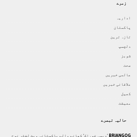
زمرے
اداريہ
پاکستان
تازہ ترين
دلچسپ
شوبز
صحت
عالمی خبريں
علاقائی خبريں
کھيل
معيشت
حالیہ تبصرے
BRIANGOG
’دیسی خوراک‘ کھانے والے پاکستانی ویٹ لفٹر نوح