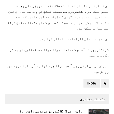
ان کا کہنا ہے کہ ان افراد کے خلاف مقدمہ میوزیم کی وجہ سے ۔
نہیں بلکہ دو دہشتگردوں سے مبینہ تعلق کی وجہ سے ہے۔ ان تین
افراد پر انسدادِ دہشتگردی کے ایک سخت گیر قانون کے تحت
مقدمہ قائم کیا گیا ہے۔ جس کے تحت ان کے لیے ضمانت حاصل کرنا
تقریباً ناممکن ہے۔
ان افراد نے ان الزامات سے انکار کیا ہے۔
گرفتاریوں نے آسام کے بنگلہ بولنے والے مسلمانوں کو ہلا کر
رکھ دیا ہے۔
مہیتن بی بی کہتی ہیں: ’آخر اس کا جرم کیا ہے۔‘ یہ کہتے ہوئے وہ
رو پڑیں۔
INDIA
متعلقہ مضامین
انڈین آئیڈل 12 کے ونر پوندیپ راجن روڈ