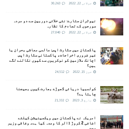
جولائی 22, 2022
30,263
نیوٹران ستارے: نئی خلائی دوربین سے دو مردہ
سورجوں کے تصادم کا نظارہ
جولائی 22, 2022
27,040
پاکستان میں سٹارٹ اپس: عالمی معاشی بحران یا
غیر ضروری اخراجات، پاکستانی سٹارٹ اپس
اچانک ملازمین کو نوکریوں سے کیوں نکالنے لگے
ہیں؟
جون 15, 2022
24,512
کولمبیا دریائی گھوڑے بھارت کیوں بھیجنا
چاہتا ہے؟
مارچ 3, 2023
21,332
امريکہ نے پاکستان میں ویکسینیشن کیلئے
اضافی 2 کروڑ ڈالر کا وعدہ کیا ہے، وفاقی وزیر
صحت