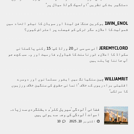
دستگیر بٹ کی نظریں ’اولمپک گولڈ میڈل پر‘
1WIN_ENOL
یوکرین جنگ: فن لینڈ اور سویڈن کا نیٹو اتحاد میں
شمولیت کا اعلان، مگر ترکی کو فیصلے پر اعتراض کیوں؟
JEREMYCLORD
آئی سی سی ٹی 20 ورلڈ کپ: 15 رکنی پاکستانی
سکواڈ کا اعلان، ٹورنامنٹ کا شیڈول، فارمیٹ اور وہ سب کچھ جو
آپ جاننا چاہتے ہیں
WILLIAMRIT
چین سنکیانگ میں ایغور مسلمانوں اور دوسرے
اقلیتی برادريوں کے خلاف ’انسانی حقوق کی سنگین خلاف ورزیوں
کا مرتکب‘
فضائی آلودگی ’سیریل کلر‘، دہشتگردی سے زیادہ
اموات آلودگی کی وجہ سے ہوتی ہیں
اکتوبر 10, 2025
10