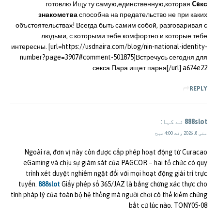
готовлю Ищу ту самую,единственную,которая
Ceкс
знакомства
способна на предательство не при каких
объстоятельствах! Всегда быть самим собой, разговаривая с
людьми, с которыми тебе комфортно и которые тебе
интересны. [url=https://usdnaira.com/blog/nin-national-identity-
number?page=3907#comment-501875]Встречусь сегодня для
секса Пара ищет парня[/url] a674e22
REPLY
888slot
نے کہا:
مئی 8, 2026 وقت 4:00 صبح
Ngoài ra, đơn vị này còn được cấp phép hoạt động từ Curacao
eGaming và chịu sự giám sát của PAGCOR – hai tổ chức có quy
trình xét duyệt nghiêm ngặt đối với mọi hoạt động giải trí trực
tuyến.
888slot
Giấy phép số 365/JAZ là bằng chứng xác thực cho
tính pháp lý của toàn bộ hệ thống mà người chơi có thể kiểm chứng
bất cứ lúc nào. TONY05-08