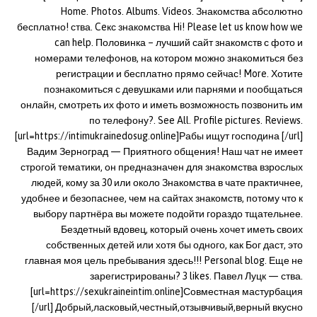
Home. Photos. Albums. Videos. Знакомства абсолютно
бесплатно! ства. Ceкс знакомства Hi! Please let us know how we
can help. Половинка – лучший сайт знакомств с фото и
номерами телефонов, на котором можно знакомиться без
регистрации и бесплатно прямо сейчас! More. Хотите
познакомиться с девушками или парнями и пообщаться
онлайн, смотреть их фото и иметь возможность позвонить им
по телефону?. See All. Profile pictures. Reviews.
[url=https://intimukrainedosug.online]Рабы ищут господина [/url]
Вадим Зерноград — Приятного общения! Наш чат не имеет
строгой тематики, он предназначен для знакомства взрослых
людей, кому за 30 или около Знакомства в чате практичнее,
удобнее и безопаснее, чем на сайтах знакомств, потому что к
выбору партнёра вы можете подойти гораздо тщательнее.
Бездетный вдовец, который очень хочет иметь своих
собственных детей или хотя бы одного, как Бог даст, это
главная моя цель пребывания здесь!!! Personal blog. Еще не
зарегистрированы? 3 likes. Павел Луцк — ства.
[url=https://sexukraineintim.online]Совместная мастурбация
[/url] Добрый,ласковый,честный,отзывчивый,верный вкусно