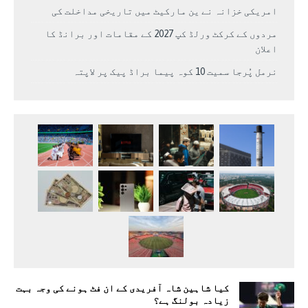
امریکی خزانہ نے ین مارکیٹ میں تاریخی مداخلت کی
مردوں کے کرکٹ ورلڈ کپ 2027 کے مقامات اور برانڈ کا
اعلان
نرمل پُرجا سمیت 10 کوہ پیما براڈ پیک پر لاپتہ
کیا شاہین شاہ آفریدی کے ان فٹ ہونے کی وجہ بہت
زیادہ بولنگ ہے؟