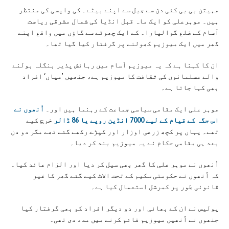
مہیتن بی بی کئی دن سے جیل سے اپنے بیٹے۔ کی واپسی کی منتظر
ہیں۔ موہرعلی کو ایک ماہ قبل انڈیا کی شمال مشرقی ریاست
آسام کے ضلع گوالپارا۔ کے ایک چھوٹے سے گاؤں میں واقع اپنے
گھر میں ایک میوزیم کھولنے پر گرفتار کیا گیا تھا۔
ان کا کہنا ہے کہ یہ میوزیم آسام میں رہائش پذیر بنگلہ بولنے
والے مسلمانوں کی ثقافت کا میوزیم ہے، جنھیں ’میاں‘ افراد
بھی کہا جاتا ہے۔
موہر علی ایک مقامی سیاسی جماعت کے رہنما ہیں اور۔
اُنھوں نے
اس جگہ کے قیام کے لیے 7000 انڈین روپے یا 86 ڈالر
خرچ کیے
تھے۔ یہاں پر کچھ زرعی اوزار اور کپڑے رکھے گئے تھے مگر دو دن
بعد ہی مقامی حکام نے یہ میوزیم بند کر دیا۔
اُنھوں نے موہر علی کا گھر بھی سیل کر دیا اور الزام عائد کیا۔
کہ اُنھوں نے حکومتی سکیم کے تحت الاٹ کیے گئے گھر کا غیر
قانونی طور پر کمرشل استعمال کیا ہے۔
پولیس نے ان کے بھائی اور دو دیگر افراد کو بھی گرفتار کیا
جنھوں نے اُنھیں میوزیم قائم کرنے میں مدد دی تھی۔