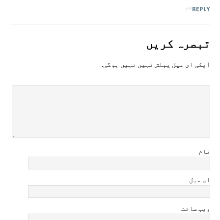
REPLY
تبصرہ کريں
آپکی ای ميل پبلش نہيں نہيں ہوگی.
نام
ای میل
ویب سائٹ