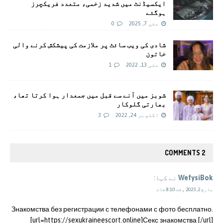
ایکسیڈنٹ میں شدید زخمی، متعدد فریکچرز
ہوگئے
مئی 7, 2025
0
شادی کی ویب سائٹ پر ملازمت کی پیشکش کرنے والی
خاتون
مئی 13, 2022
1
شوبز میں آنے سے قبل میں جمعدار ہوا کرتا تھا،
بھارتی گلوکار
اکتوبر 24, 2022
3
2 COMMENTS
WefysiBok
نے کہا:
مارچ 2, 2023 وقت 8:10 شام
Знакомства без регистрации с телефонами с фото бесплатно.
[url=https://sexukraineescort.online]Секс знакомства [/url]